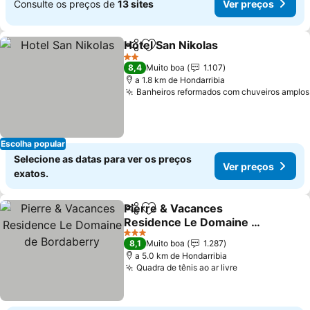
Consulte os preços de
13 sites
Ver preços
Hotel San Nikolas
Partilhar
Adicionar aos favoritos
2 Estrelas
8,4
Muito boa
1.107
a 1.8 km de Hondarribia
Banheiros reformados com chuveiros amplos
Escolha popular
Selecione as datas para ver os preços
Ver preços
exatos.
Pierre & Vacances
Partilhar
Adicionar aos favoritos
Residence Le Domaine de
Bordaberry
3 Estrelas
8,1
Muito boa
1.287
a 5.0 km de Hondarribia
Quadra de tênis ao ar livre