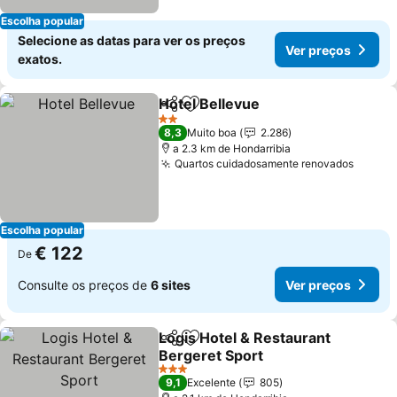
Escolha popular
Selecione as datas para ver os preços
Ver preços
exatos.
Hotel Bellevue
Partilhar
Adicionar aos favoritos
2 Estrelas
8,3
Muito boa
2.286
a 2.3 km de Hondarribia
Quartos cuidadosamente renovados
Escolha popular
€ 122
De
Consulte os preços de
6 sites
Ver preços
Logis Hotel & Restaurant
Partilhar
Adicionar aos favoritos
Bergeret Sport
3 Estrelas
9,1
Excelente
805