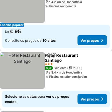
a 4.2 km de Hondarribia
Piscina revigorante
Escolha popular
€ 95
De
Consulte os preços de
10 sites
Ver preços
Hotel Restaurant
Partilhar
Adicionar aos favoritos
Santiago
3 Estrelas
9,3
Excelente
2.098
a 3.4 km de Hondarribia
Piscina exterior com jardim
Selecione as datas para ver os preços
Ver preços
exatos.