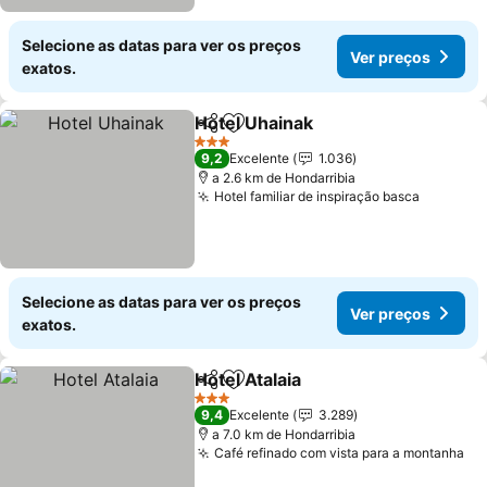
Selecione as datas para ver os preços
Ver preços
exatos.
Hotel Uhainak
Partilhar
Adicionar aos favoritos
3 Estrelas
9,2
Excelente
1.036
a 2.6 km de Hondarribia
Hotel familiar de inspiração basca
Selecione as datas para ver os preços
Ver preços
exatos.
Hotel Atalaia
Partilhar
Adicionar aos favoritos
3 Estrelas
9,4
Excelente
3.289
a 7.0 km de Hondarribia
Café refinado com vista para a montanha