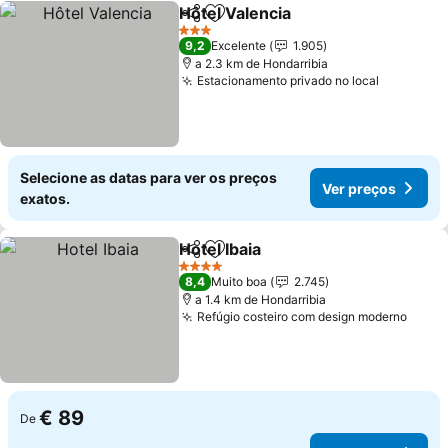
Hôtel Valencia
Partilhar
Adicionar aos favoritos
3 Estrelas
9,2
Excelente
1.905
a 2.3 km de Hondarribia
Estacionamento privado no local
Selecione as datas para ver os preços
Ver preços
exatos.
Hotel Ibaia
Partilhar
Adicionar aos favoritos
4 Estrelas
8,4
Muito boa
2.745
a 1.4 km de Hondarribia
Refúgio costeiro com design moderno
€ 89
De