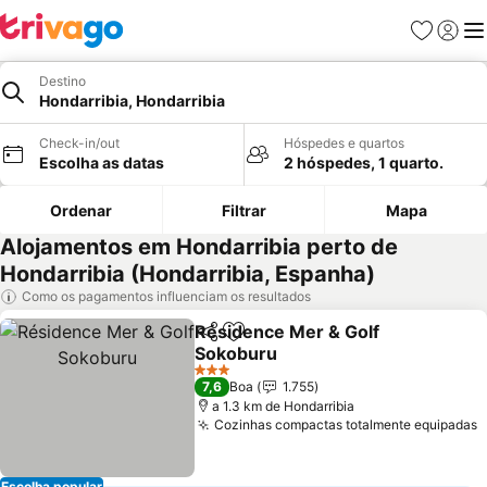
Favoritos
Iniciar
Me
Destino
Hondarribia, Hondarribia
Check-in/out
Hóspedes e quartos
Escolha as datas
2 hóspedes, 1 quarto.
Ordenar
Filtrar
Mapa
Alojamentos em Hondarribia perto de
Hondarribia (Hondarribia, Espanha)
Como os pagamentos influenciam os resultados
Résidence Mer & Golf
Partilhar
Adicionar aos favoritos
Sokoburu
3 Estrelas
7,6
Boa
1.755
a 1.3 km de Hondarribia
Cozinhas compactas totalmente equipadas
Escolha popular