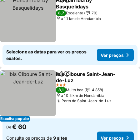
Hondarribia by
Partilhar
Adicionar aos favoritos
Basquelidays
8,7
Excelente
70
a 1.1 km de Hondarribia
Selecione as datas para ver os preços
Ver preços
exatos.
ibis Ciboure Saint-Jean-
Partilhar
Adicionar aos favoritos
de-Luz
3 Estrelas
8,1
Muito boa
4.858
a 10.5 km de Hondarribia
Perto de Saint-Jean-de-Luz
Escolha popular
€ 60
De
Consulte os preços de
9 sites
Ver preços