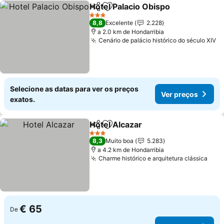
Hotel Palacio Obispo
Partilhar
Adicionar aos favoritos
3 Estrelas
8,8
Excelente
2.228
a 2.0 km de Hondarribia
Cenário de palácio histórico do século XIV
Selecione as datas para ver os preços
Ver preços
exatos.
Hotel Alcazar
Partilhar
Adicionar aos favoritos
3 Estrelas
8,3
Muito boa
5.283
a 4.2 km de Hondarribia
Charme histórico e arquitetura clássica
€ 65
De