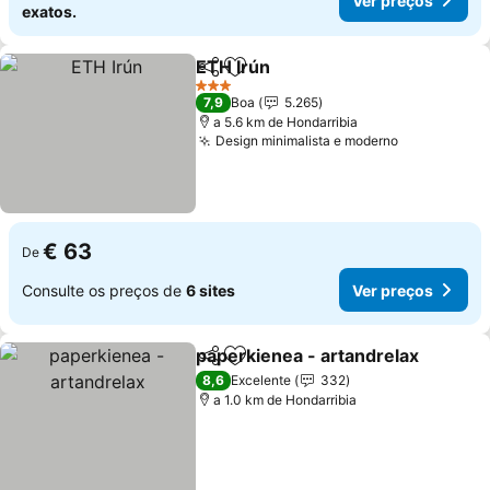
Ver preços
exatos.
ETH Irún
Partilhar
Adicionar aos favoritos
3 Estrelas
7,9
Boa
5.265
a 5.6 km de Hondarribia
Design minimalista e moderno
€ 63
De
Consulte os preços de
6 sites
Ver preços
paperkienea - artandrelax
Partilhar
Adicionar aos favoritos
8,6
Excelente
332
a 1.0 km de Hondarribia