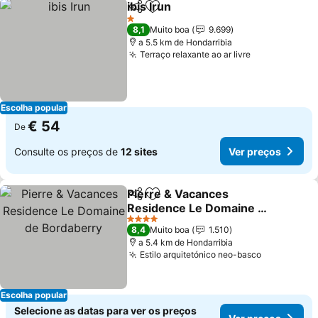
ibis Irun
Partilhar
Adicionar aos favoritos
1 Estrelas
8,1
Muito boa
9.699
a 5.5 km de Hondarribia
Terraço relaxante ao ar livre
Escolha popular
€ 54
De
Consulte os preços de
12 sites
Ver preços
Pierre & Vacances
Partilhar
Adicionar aos favoritos
Residence Le Domaine de
Bordaberry
4 Estrelas
8,4
Muito boa
1.510
a 5.4 km de Hondarribia
Estilo arquitetónico neo-basco
Escolha popular
Selecione as datas para ver os preços