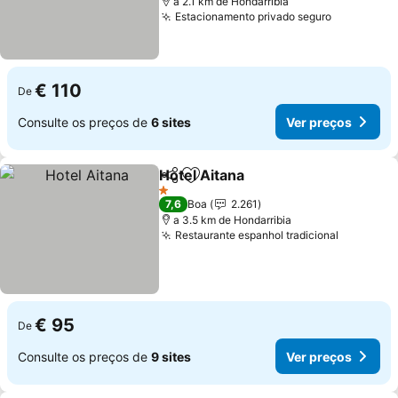
a 2.1 km de Hondarribia
Estacionamento privado seguro
€ 110
De
Consulte os preços de
6 sites
Ver preços
Hotel Aitana
Partilhar
Adicionar aos favoritos
1 Estrelas
7,6
Boa
2.261
a 3.5 km de Hondarribia
Restaurante espanhol tradicional
€ 95
De
Consulte os preços de
9 sites
Ver preços