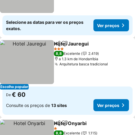
Selecione as datas para ver os preços
Ver preços
exatos.
Hotel Jauregui
Partilhar
Adicionar aos favoritos
3 Estrelas
8,8
Excelente
2.419
a 1.3 km de Hondarribia
Arquitetura basca tradicional
Escolha popular
€ 60
De
Consulte os preços de
13 sites
Ver preços
Hotel Onyarbi
Partilhar
Adicionar aos favoritos
1 Estrelas
8,8
Excelente
1.115