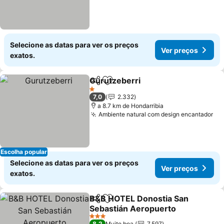
Selecione as datas para ver os preços
Ver preços
exatos.
Gurutzeberri
Partilhar
Adicionar aos favoritos
1 Estrelas
7,0
2.332
a 8.7 km de Hondarribia
Ambiente natural com design encantador
Escolha popular
Selecione as datas para ver os preços
Ver preços
exatos.
B&B HOTEL Donostia San
Partilhar
Adicionar aos favoritos
Sebastián Aeropuerto
3 Estrelas
8,2
Muito boa
7.597