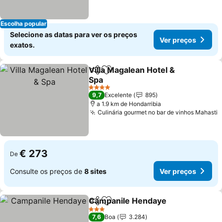
Escolha popular
Selecione as datas para ver os preços
Ver preços
exatos.
Villa Magalean Hotel &
Partilhar
Adicionar aos favoritos
Spa
4 Estrelas
9,7
Excelente
895
a 1.9 km de Hondarribia
Culinária gourmet no bar de vinhos Mahasti
€ 273
De
Consulte os preços de
8 sites
Ver preços
Campanile Hendaye
Partilhar
Adicionar aos favoritos
3 Estrelas
7,6
Boa
3.284