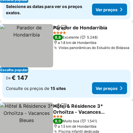
Selecione as datas para ver os preços
Ver preços
exatos.
Parador de Hondarribia
Partilhar
Adicionar aos favoritos
4 Estrelas
8,8
Excelente
5.248
a 1.8 km de Hondarribia
Vistas panorâmicas do Estuário do Bidasoa
Escolha popular
€ 147
De
Consulte os preços de
15 sites
Ver preços
Hôtel & Résidence 3*
Partilhar
Adicionar aos favoritos
Orhoïtza - Vacances
Bleues
3 Estrelas
8,0
Muito boa
1.541
a 1.5 km de Hondarribia
Piscina infantil dedicada