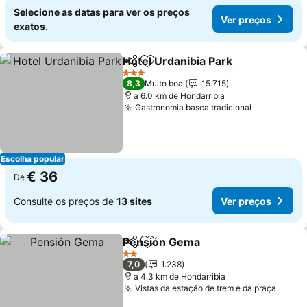
Selecione as datas para ver os preços
Ver preços
exatos.
Hotel Urdanibia Park
Partilhar
Adicionar aos favoritos
3 Estrelas
8,3
Muito boa
15.715
a 6.0 km de Hondarribia
Gastronomia basca tradicional
Escolha popular
€ 36
De
Consulte os preços de
13 sites
Ver preços
Pensión Gema
Partilhar
Adicionar aos favoritos
2 Estrelas
7,0
1.238
a 4.3 km de Hondarribia
Vistas da estação de trem e da praça