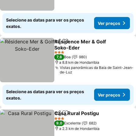
Selecione as datas para ver os preços
Ver preços
exatos.
Résidence Mer & Golf
Partilhar
Adicionar aos favoritos
Soko-Eder
3 Estrelas
7,8
Boa
980
a 8.8 km de Hondarribia
Vistas panorâmicas da Baía de Saint-Jean-
de-Luz
Selecione as datas para ver os preços
Ver preços
exatos.
Casa Rural Postigu
Partilhar
Adicionar aos favoritos
3 Estrelas
9,0
Excelente
682
a 2.3 km de Hondarribia