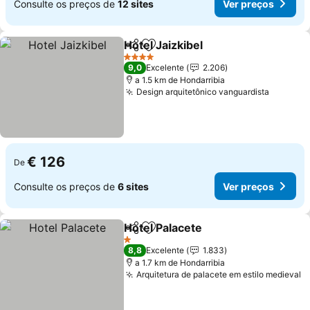
Consulte os preços de
12 sites
Ver preços
Hotel Jaizkibel
Partilhar
Adicionar aos favoritos
4 Estrelas
9,0
Excelente
2.206
a 1.5 km de Hondarribia
Design arquitetônico vanguardista
€ 126
De
Consulte os preços de
6 sites
Ver preços
Hotel Palacete
Partilhar
Adicionar aos favoritos
1 Estrelas
8,8
Excelente
1.833
a 1.7 km de Hondarribia
Arquitetura de palacete em estilo medieval