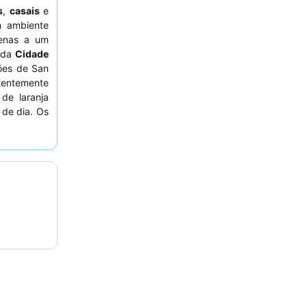
s
,
casais
e
m ambiente
penas a um
 da
Cidade
ções de San
entemente
de laranja
 de dia. Os
ão
pelo seu
ões locais.
olicitar um