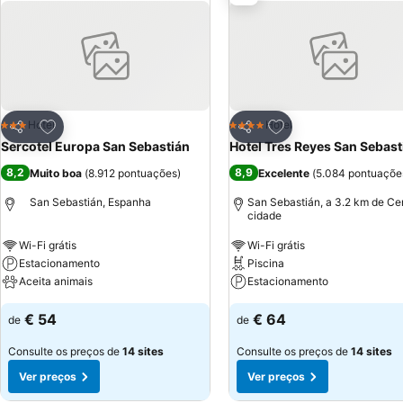
Adicionar aos favoritos
Adicionar aos favor
Hotel
Hotel
3 Estrelas
4 Estrelas
Partilhar
Partilhar
Sercotel Europa San Sebastián
Hotel Tres Reyes San Sebast
8,2
8,9
Muito boa
(
8.912 pontuações
)
Excelente
(
5.084 pontuaçõe
San Sebastián, Espanha
San Sebastián, a 3.2 km de Ce
cidade
Wi-Fi grátis
Wi-Fi grátis
Estacionamento
Piscina
Aceita animais
Estacionamento
€ 54
€ 64
de
de
Consulte os preços de
14 sites
Consulte os preços de
14 sites
Ver preços
Ver preços