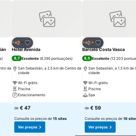
itos
Adicionar aos favoritos
Adicionar aos fav
Hotel
Hotel
3 Estrelas
4 Estrelas
Partilhar
Partilhar
ián
Hotel Avenida
Barceló Costa Vasca
8,7
8,5
s
)
Excelente
(
8.295 pontuações
)
Excelente
(
12.203 pontu
ntro da
San Sebastián, a 2.5 km de Centro da
San Sebastián, a 1.3 km de 
cidade
cidade
Wi-Fi grátis
Wi-Fi grátis
Piscina
Piscina
Estacionamento
Spa
€ 47
€ 59
de
de
Consulte os preços de
15 sites
Consulte os preços de
16 site
Ver preços
Ver preços