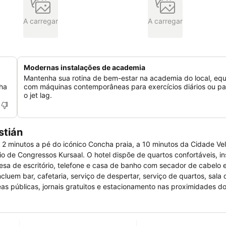
A carregar
A carregar
Modernas instalações de academia
Mantenha sua rotina de bem-estar na academia do local, eq
lha
com máquinas contemporâneas para exercícios diários ou par
o jet lag.
stián
 2 minutos a pé do icónico Concha praia, a 10 minutos da Cidade Vel
io de Congressos Kursaal. O hotel dispõe de quartos confortáveis, i
mesa de escritório, telefone e casa de banho com secador de cabelo 
em bar, cafetaria, serviço de despertar, serviço de quartos, sala d
reas públicas, jornais gratuitos e estacionamento nas proximidades do