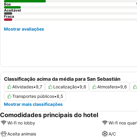
Boa
Aceitável
Fraca
Mostrar avaliações
Classificação acima da média para San Sebastián
Atividades
•
9,7
Localização
•
9,6
Atmosfera
•
9,6
Transportes públicos
•
8,5
Mostrar mais classificações
Comodidades principais do hotel
Wi-fi no lobby
Wi-fi nos quar
Aceita animais
A/C