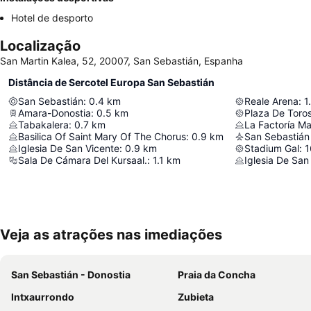
Hotel de desporto
Localização
San Martin Kalea, 52, 20007, San Sebastián, Espanha
Distância de Sercotel Europa San Sebastián
San Sebastián
:
0.4
km
Reale Arena
:
1
Amara-Donostia
:
0.5
km
Plaza De Toros
Tabakalera
:
0.7
km
La Factoría Ma
Basilica Of Saint Mary Of The Chorus
:
0.9
km
San Sebastián 
Iglesia De San Vicente
:
0.9
km
Stadium Gal
:
1
Sala De Cámara Del Kursaal.
:
1.1
km
Iglesia De San
Veja as atrações nas imediações
San Sebastián - Donostia
Praia da Concha
Intxaurrondo
Zubieta