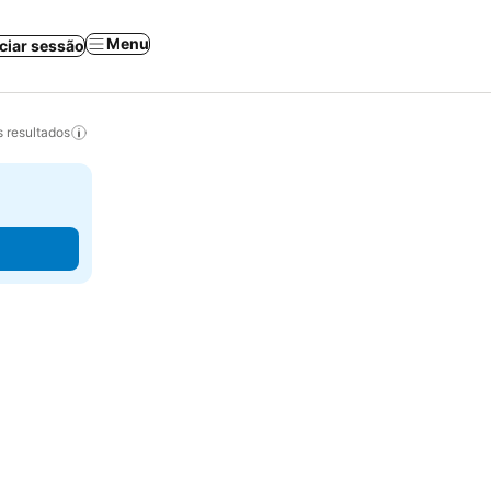
Menu
iciar sessão
 resultados