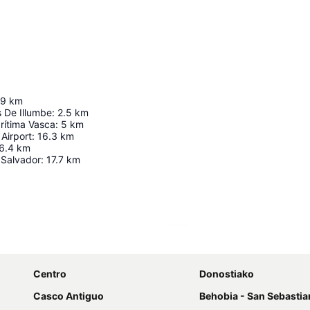
.9
km
 De Illumbe
:
2.5
km
rítima Vasca
:
5
km
Airport
:
16.3
km
6.4
km
 Salvador
:
17.7
km
Ampliar mapa
Centro
Donostiako
Casco Antiguo
Behobia - San Sebastia