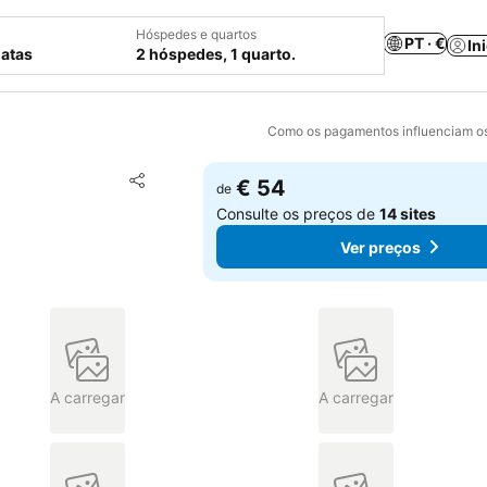
Hóspedes e quartos
PT · €
In
datas
2 hóspedes, 1 quarto.
Como os pagamentos influenciam os
Adicionar aos favoritos
€ 54
de
Partilhar
Consulte os preços de
14 sites
Ver preços
A carregar
A carregar