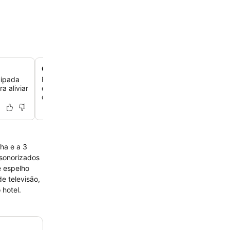
Quartos de hóspedes em estilo de época
uipada
Relaxe em acomodações refinadas com pisos de madei
a aliviar
estilo antigo e lareiras decorativas que evocam um amb
clássico.
ha e a 3
nsonorizados
e espelho
e televisão,
 hotel.