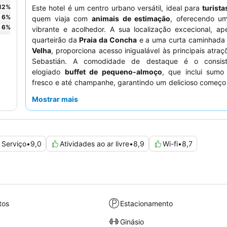
12
%
Este hotel é um centro urbano versátil, ideal para
turista
6
%
quem viaja com
animais de estimação
, oferecendo u
6
%
vibrante e acolhedor. A sua localização excecional, a
quarteirão da
Praia da Concha
e a uma curta caminhada
Velha
, proporciona acesso inigualável às principais atra
Sebastián. A comodidade de destaque é o consist
elogiado
buffet de pequeno-almoço
, que inclui sumo 
fresco e até champanhe, garantindo um delicioso começo
hóspedes elogiam consistentemente a
equipa da receç
Mostrar mais
serviço eficiente e multilingue e pelas úteis recomendaç
Para uma experiência mais tranquila, os hóspedes devem s
quarto virado para o jardim.
Serviço
•
9,0
Atividades ao ar livre
•
8,9
Wi-fi
•
8,7
tos
Estacionamento
Ginásio