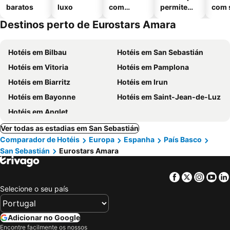
baratos
luxo
com
permitem
com 
piscinas
animais
Destinos perto de Eurostars Amara
Hotéis em Bilbau
Hotéis em San Sebastián
Hotéis em Vitoria
Hotéis em Pamplona
Hotéis em Biarritz
Hotéis em Irun
Hotéis em Bayonne
Hotéis em Saint-Jean-de-Luz
Hotéis em Anglet
Ver todas as estadias em San Sebastián
Comparador de Hotéis
Europa
Espanha
País Basco
San Sebastián
Eurostars Amara
Facebook
Twitter
Insta
Yo
Selecione o seu país
Adicionar no Google
Encontre facilmente os nossos