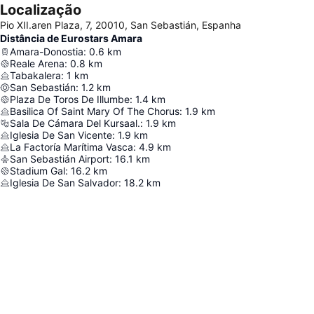
Localização
Pio XII.aren Plaza, 7, 20010, San Sebastián, Espanha
Distância de Eurostars Amara
Amara-Donostia
:
0.6
km
Reale Arena
:
0.8
km
Tabakalera
:
1
km
San Sebastián
:
1.2
km
Plaza De Toros De Illumbe
:
1.4
km
Basilica Of Saint Mary Of The Chorus
:
1.9
km
Sala De Cámara Del Kursaal.
:
1.9
km
Iglesia De San Vicente
:
1.9
km
La Factoría Marítima Vasca
:
4.9
km
San Sebastián Airport
:
16.1
km
Stadium Gal
:
16.2
km
Iglesia De San Salvador
:
18.2
km