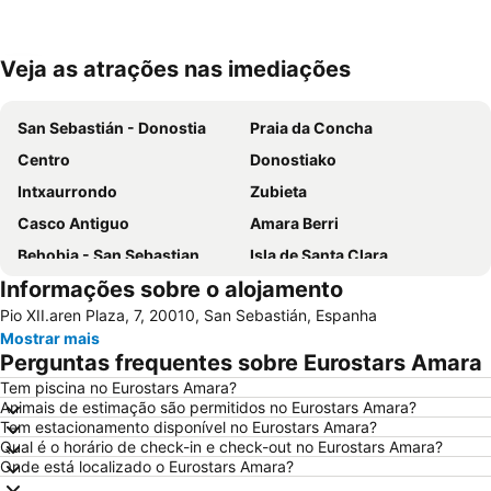
Veja as atrações nas imediações
Ampliar mapa
San Sebastián - Donostia
Praia da Concha
Centro
Donostiako
Intxaurrondo
Zubieta
Casco Antiguo
Amara Berri
Behobia - San Sebastian
Isla de Santa Clara
Informações sobre o alojamento
Arkolla
Hondarribia
Pio XII.aren Plaza, 7, 20010, San Sebastián, Espanha
Ondarreta
Antilla
Mostrar mais
Gare Saint Jean de Luz-Ciboure
Aiete
Perguntas frequentes sobre Eurostars Amara
Egia
Acuario de San Sebastián
Tem piscina no Eurostars Amara?
Animais de estimação são permitidos no Eurostars Amara?
Playa de Monte Igeldo
Zarautz
Tem estacionamento disponível no Eurostars Amara?
Puntalea
Termas La Perla
Qual é o horário de check-in e check-out no Eurostars Amara?
Onde está localizado o Eurostars Amara?
Palacio de Aiete
Le Petit Train de La Rhune