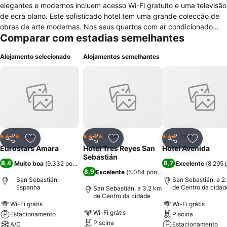
elegantes e modernos incluem acesso Wi-Fi gratuito e uma televisão
de ecrã plano. Este sofisticado hotel tem uma grande colecção de
obras de arte modernas. Nos seus quartos com ar condicionado
Comparar com estadias semelhantes
encontrará uma decoração elegante e contemporânea. Todos os
quartos dispõem de uma secretária e de casa de banho privada
Alojamento selecionado
Alojamentos semelhantes
com secador de cabelo. O Restaurante Plaza, no hotel, serve pratos
bascos e internacionais, e o Bar La Ola propõe cocktails. Há
também muitos restaurantes tradicionais de tapas nas
proximidades. Os funcionários da recepção 24 horas do Hotel
Amara Plaza podem ajudá-lo a reservar bilhetes para visitas
guiadas e espectáculos ao vivo. Também poderá alugar uma
bicicleta na recepção. Para o cliente que viaja em negócios, o hotel
disponibiliza sala de conferências e centro financeiro. A Catedral de
Hotel
Hotel
Hotel
4 Estrelas
4 Estrelas
3 Estrelas
Partilhar
Adicionar aos favoritos
Partilhar
Adicionar aos favoritos
Partilhar
Adicionar
São Sebastião e o Estádio Anoeta ficam a uma agradável
Eurostars Amara
Hotel Tres Reyes San
Hotel Avenida
caminhada de 10 minutos do Silken Amara Plaza. A Praia Concha
Sebastián
8,4
8,7
Muito boa
(
9.332 pontuações
)
Excelente
(
8.295 
está a 1.5 km.
8,9
Excelente
(
5.084 pontuações
)
San Sebastián,
San Sebastián, a 2
Espanha
de Centro da cidad
San Sebastián, a 3.2 km
de Centro da cidade
Wi-Fi grátis
Wi-Fi grátis
Wi-Fi grátis
Estacionamento
Piscina
Piscina
A/C
Estacionamento