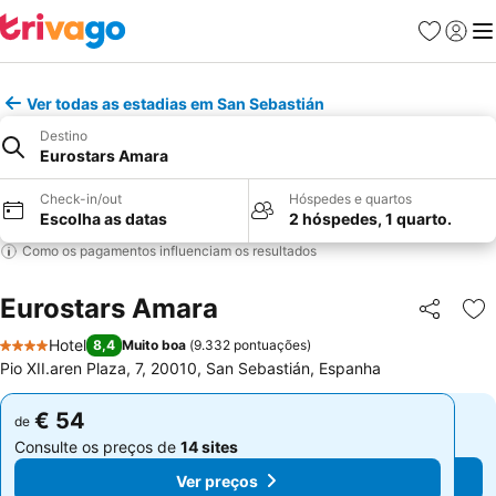
Favoritos
Iniciar
Me
Ver todas as estadias em San Sebastián
Destino
Eurostars Amara
Check-in/out
Hóspedes e quartos
Escolha as datas
2 hóspedes, 1 quarto.
Como os pagamentos influenciam os resultados
Eurostars Amara
Partilhar
Ad
Hotel
8,4
Muito boa
(
9.332 pontuações
)
4 Estrelas
Pio XII.aren Plaza, 7, 20010, San Sebastián, Espanha
€ 54
€ 54
de
de
Consulte os preços de
14 sites
Consulte os preços de
14 sites
Ver preços
Ver preços