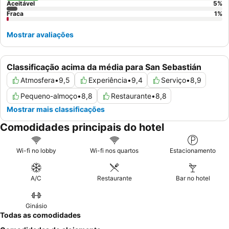
Aceitável
5
%
Fraca
1
%
Mostrar avaliações
Classificação acima da média para San Sebastián
Atmosfera
•
9,5
Experiência
•
9,4
Serviço
•
8,9
Pequeno-almoço
•
8,8
Restaurante
•
8,8
Mostrar mais classificações
Comodidades principais do hotel
Wi-fi no lobby
Wi-fi nos quartos
Estacionamento
A/C
Restaurante
Bar no hotel
Ginásio
Todas as comodidades