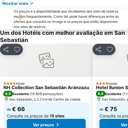
Mostrar mais
Riberas de Loyola
Teatro Victoria Eugenia
Os preços e a disponibilidade que recebemos dos sites de reserva
Gros
Ategorrieta-Ulia
mudam frequentemente. Como tal, pode haver diferenças entre as
Altza
Zimizarga
ofertas que consulta no trivago e os preços que estão disponíveis
nos sites de reserva.
Alarde
La Grande Plage
Um dos Hotéis com melhor avaliação em San
Monte Igueldo
Igeldo
Sebastián
Mendelu
Gare d'Hendaye
Partilhar
Adicionar aos favoritos
Partilhar
Adiciona
Hendaiako Hondartza
Igreja de São João Batista
Basílica de San Ignacio de Loiola
Plage de Marbella
Casino Barrière de Biarritz
Plage du Miramar
Aéroport de Biarritz-Anglet-Bayonne
Fêtes de Bayonne
Hotel
Hotel
4 Estrelas
4 Estrelas
NH Collection San Sebastián Aránzazu
Hotel Ilunion 
Quais de la Nive
8,9
8,8
Excelente
(
10.808 pontuações
)
Excelente
(
7.
San Sebastián, a 2.2 km de Centro da cidade
San Sebastián, 
€ 66
€ 75
de
de
Consulte os preços de
15 sites
Consulte os pr
Ver preços
Ver