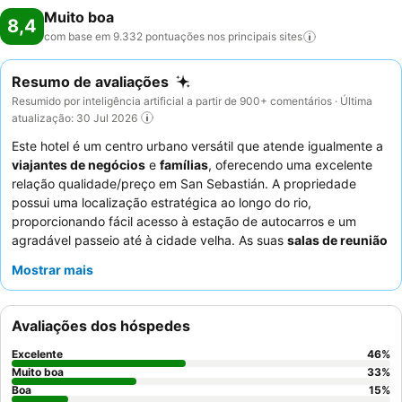
Muito boa
8,4
com base em 9.332 pontuações nos principais
sites
Resumo de avaliações
Resumido por inteligência artificial a partir de 900+ comentários · Última
atualização: 30 Jul 2026
Este hotel é um centro urbano versátil que atende igualmente a
viajantes de negócios
e
famílias
, oferecendo uma excelente
relação qualidade/preço em San Sebastián. A propriedade
possui uma localização estratégica ao longo do rio,
proporcionando fácil acesso à estação de autocarros e um
agradável passeio até à cidade velha. As suas
salas de reunião
bem equipadas com instalações atualizadas atendem a eventos
Mostrar mais
de negócios, enquanto uma
área de lazer infantil
dedicada
aumenta o apelo para famílias. Os hóspedes elogiam
consistentemente o
staff e o serviço
acolhedores e atenciosos,
Avaliações dos hóspedes
e o buffet de pequeno-almoço recebe muitos elogios pela sua
seleção vasta e variada, incluindo especialidades locais. Para
Excelente
46
%
uma estadia mais tranquila, os hóspedes podem solicitar um
Muito boa
33
%
quarto virado para o jardim.
Boa
15
%