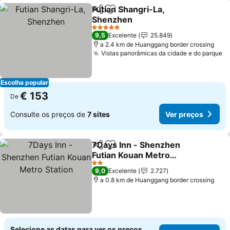
Futian Shangri-La,
Partilhar
Adicionar aos favoritos
Shenzhen
5 Estrelas
9,5
Excelente
25.849
a 2.4 km de Huanggang border crossing
Vistas panorâmicas da cidade e do parque
Escolha popular
€ 153
De
Consulte os preços de
7 sites
Ver preços
7Days Inn - Shenzhen
Partilhar
Adicionar aos favoritos
Futian Kouan Metro
Station
2 Estrelas
9,0
Excelente
2.727
a 0.8 km de Huanggang border crossing
Selecione as datas para ver os preços