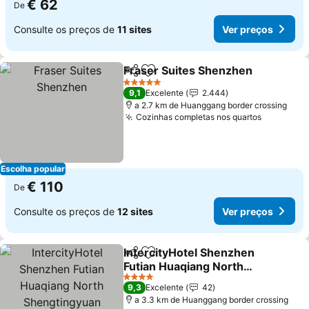
€ 62
De
Consulte os preços de
11 sites
Ver preços
Fraser Suites Shenzhen
Partilhar
Adicionar aos favoritos
5 Estrelas
9,1
Excelente
2.444
a 2.7 km de Huanggang border crossing
Cozinhas completas nos quartos
Escolha popular
€ 110
De
Consulte os preços de
12 sites
Ver preços
IntercityHotel Shenzhen
Partilhar
Adicionar aos favoritos
Futian Huaqiang North
Shengtingyuan
4 Estrelas
9,3
Excelente
42
a 3.3 km de Huanggang border crossing