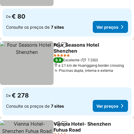
€ 80
De
Consulte os preços de
7 sites
Ver preços
Four Seasons Hotel
Partilhar
Adicionar aos favoritos
Shenzhen
5 Estrelas
9,6
Excelente
7.392
a 2.1 km de Huanggang border crossing
Piscinas dupla, interna e externa
€ 278
De
Consulte os preços de
7 sites
Ver preços
Vienna Hotel- Shenzhen
Partilhar
Adicionar aos favoritos
Fuhua Road