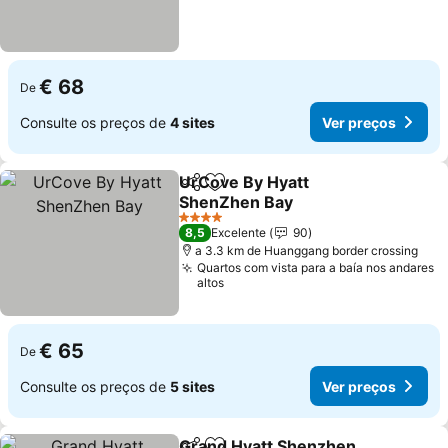
€ 68
De
Consulte os preços de
4 sites
Ver preços
UrCove By Hyatt
Partilhar
Adicionar aos favoritos
ShenZhen Bay
4 Estrelas
8,5
Excelente
90
a 3.3 km de Huanggang border crossing
Quartos com vista para a baía nos andares
altos
€ 65
De
Consulte os preços de
5 sites
Ver preços
Grand Hyatt Shenzhen