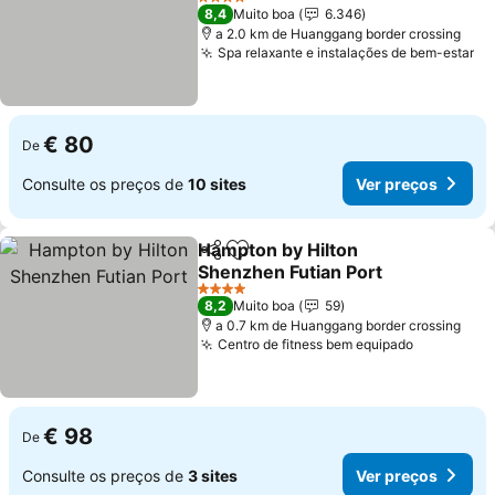
4 Estrelas
8,4
Muito boa
6.346
a 2.0 km de Huanggang border crossing
Spa relaxante e instalações de bem-estar
€ 80
De
Consulte os preços de
10 sites
Ver preços
Hampton by Hilton
Partilhar
Adicionar aos favoritos
Shenzhen Futian Port
4 Estrelas
8,2
Muito boa
59
a 0.7 km de Huanggang border crossing
Centro de fitness bem equipado
€ 98
De
Consulte os preços de
3 sites
Ver preços