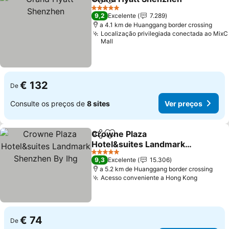
Partilhar
Adicionar aos favoritos
5 Estrelas
9,2
Excelente
7.289
a 4.1 km de Huanggang border crossing
Localização privilegiada conectada ao MixC
Mall
€ 132
De
Consulte os preços de
8 sites
Ver preços
Crowne Plaza
Partilhar
Adicionar aos favoritos
Hotel&suites Landmark
Shenzhen By Ihg
5 Estrelas
9,3
Excelente
15.306
a 5.2 km de Huanggang border crossing
Acesso conveniente a Hong Kong
€ 74
De