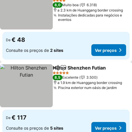
4 Estrelas
8,0
Muito boa
6.318
a 2.3 km de Huanggang border crossing
Instalações dedicadas para negócios e
eventos
€ 48
De
Consulte os preços de
2 sites
Ver preços
Hilton Shenzhen Futian
Partilhar
Adicionar aos favoritos
5 Estrelas
8,5
Excelente
3.500
a 1.9 km de Huanggang border crossing
Piscina exterior num oásis de jardim
€ 117
De
Consulte os preços de
5 sites
Ver preços