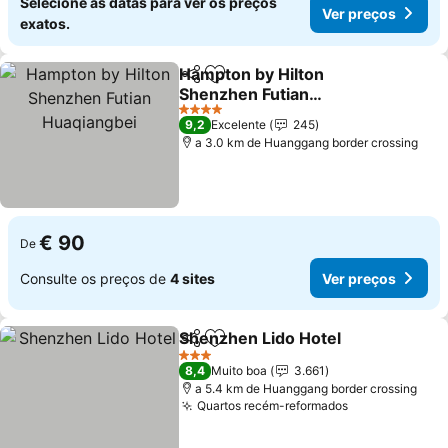
Selecione as datas para ver os preços
Ver preços
exatos.
Hampton by Hilton
Partilhar
Adicionar aos favoritos
Shenzhen Futian
Huaqiangbei
4 Estrelas
9,2
Excelente
245
a 3.0 km de Huanggang border crossing
€ 90
De
Consulte os preços de
4 sites
Ver preços
Shenzhen Lido Hotel
Partilhar
Adicionar aos favoritos
3 Estrelas
8,4
Muito boa
3.661
a 5.4 km de Huanggang border crossing
Quartos recém-reformados