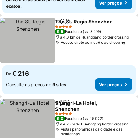
Ver preços
exatos.
The St. Regis Shenzhen
Partilhar
Adicionar aos favoritos
5 Estrelas
9,5
Excelente
8.299
a 4.0 km de Huanggang border crossing
Acesso direto ao metrô e ao shopping
€ 216
De
Consulte os preços de
9 sites
Ver preços
Shangri-La Hotel,
Partilhar
Adicionar aos favoritos
Shenzhen
5 Estrelas
9,0
Excelente
15.022
a 4.2 km de Huanggang border crossing
Vistas panorâmicas da cidade e das
montanhas