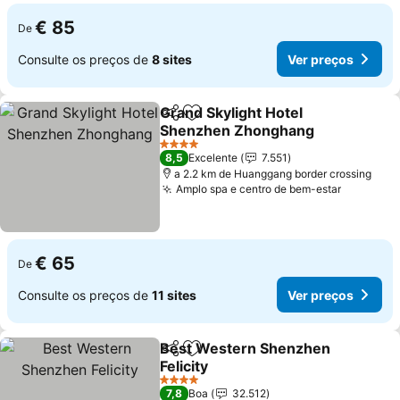
€ 85
De
Consulte os preços de
8 sites
Ver preços
Grand Skylight Hotel
Partilhar
Adicionar aos favoritos
Shenzhen Zhonghang
4 Estrelas
8,5
Excelente
7.551
a 2.2 km de Huanggang border crossing
Amplo spa e centro de bem-estar
€ 65
De
Consulte os preços de
11 sites
Ver preços
Best Western Shenzhen
Partilhar
Adicionar aos favoritos
Felicity
4 Estrelas
7,8
Boa
32.512