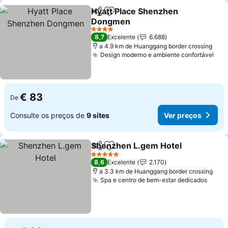
Hyatt Place Shenzhen
Partilhar
Adicionar aos favoritos
Dongmen
4 Estrelas
8,7
Excelente
6.688
a 4.9 km de Huanggang border crossing
Design moderno e ambiente confortável
€ 83
De
Consulte os preços de
9 sites
Ver preços
Shenzhen L.gem Hotel
Partilhar
Adicionar aos favoritos
5 Estrelas
8,6
Excelente
2.170
a 3.3 km de Huanggang border crossing
Spa e centro de bem-estar dedicados