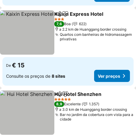
Kaixin Express Hotel
Partilhar
Adicionar aos favoritos
3 Estrelas
7,6
Boa
622
a 2.2 km de Huanggang border crossing
Quartos com banheiras de hidromassagem
privativas
€ 15
De
Consulte os preços de
8 sites
Ver preços
Hui Hotel Shenzhen
Partilhar
Adicionar aos favoritos
5 Estrelas
8,9
Excelente
1.357
a 3.0 km de Huanggang border crossing
Bar no jardim da cobertura com vista para a
cidade