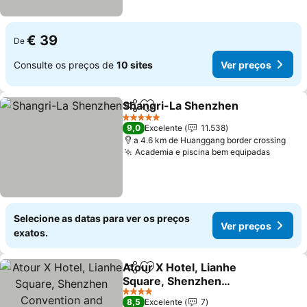
€ 39
De
Consulte os preços de
10 sites
Ver preços
Shangri-La Shenzhen
Partilhar
Adicionar aos favoritos
5 Estrelas
9,0
Excelente
11.538
a 4.6 km de Huanggang border crossing
Academia e piscina bem equipadas
Selecione as datas para ver os preços
Ver preços
exatos.
Atour X Hotel, Lianhe
Partilhar
Adicionar aos favoritos
Square, Shenzhen
Convention and
4 Estrelas
8,5
Excelente
7