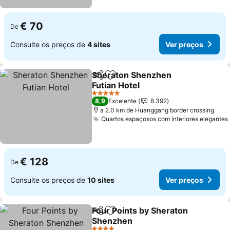
€ 70
De
Consulte os preços de
4 sites
Ver preços
Sheraton Shenzhen
Partilhar
Adicionar aos favoritos
Futian Hotel
5 Estrelas
8,9
Excelente
8.392
a 2.0 km de Huanggang border crossing
Quartos espaçosos com interiores elegantes
€ 128
De
Consulte os preços de
10 sites
Ver preços
Four Points by Sheraton
Partilhar
Adicionar aos favoritos
Shenzhen