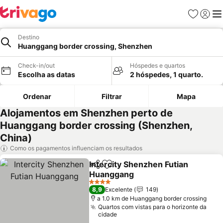
Favoritos
Iniciar
Me
Destino
Huanggang border crossing, Shenzhen
Check-in/out
Hóspedes e quartos
Escolha as datas
2 hóspedes, 1 quarto.
Ordenar
Filtrar
Mapa
Alojamentos em Shenzhen perto de
Huanggang border crossing (Shenzhen,
China)
Como os pagamentos influenciam os resultados
Intercity Shenzhen Futian
Partilhar
Adicionar aos favoritos
Huanggang
4 Estrelas
8,9
Excelente
149
a 1.0 km de Huanggang border crossing
Quartos com vistas para o horizonte da
cidade