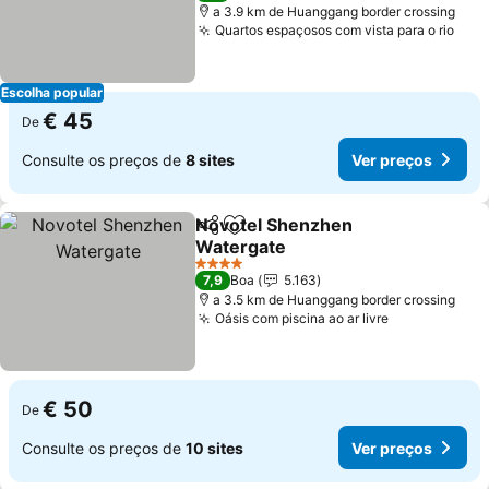
a 3.9 km de Huanggang border crossing
Quartos espaçosos com vista para o rio
Escolha popular
€ 45
De
Consulte os preços de
8 sites
Ver preços
Novotel Shenzhen
Partilhar
Adicionar aos favoritos
Watergate
4 Estrelas
7,9
Boa
5.163
a 3.5 km de Huanggang border crossing
Oásis com piscina ao ar livre
€ 50
De
Consulte os preços de
10 sites
Ver preços