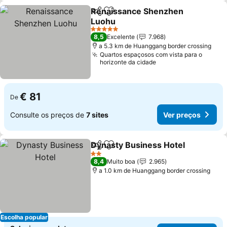
Renaissance Shenzhen
Partilhar
Adicionar aos favoritos
Luohu
5 Estrelas
8,5
Excelente
7.968
a 5.3 km de Huanggang border crossing
Quartos espaçosos com vista para o
horizonte da cidade
€ 81
De
Consulte os preços de
7 sites
Ver preços
Dynasty Business Hotel
Partilhar
Adicionar aos favoritos
2 Estrelas
8,4
Muito boa
2.965
a 1.0 km de Huanggang border crossing
Escolha popular