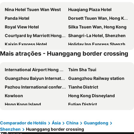
Nina Hotel Tsuen Wan West
Huaqiang Plaza Hotel
Panda Hotel
Dorsett Tsuen Wan, Hong Kong
Royal View Hotel
Silka Tsuen Wan, Hong Kong
Courtyard by Marriott Hong Kong Sha Tin
Shangri-La Hotel, Shenzhen
Kaixin Express Hotel
Holiday Inn Express Shenzhen Futian Center by IHG
Mais atrações - Huanggang border crossing
深圳福田华强北步行街亚朵酒店
Grand Bay View Hotel
The Langham, Shenzhen
Hilton Shenzhen Shekou Nanhai
International Airport Hong Kong
Tsim Sha Tsui
Shenzhen L.gem Hotel
Grand Skylight Garden Hotel
Guangzhou Baiyun International Airport
Guangzhou Railway station
深圳亿民平安国际酒店
Hong Kong Gold Coast Hotel
Pazhou International conference and exhibition center
Tianhe District
Pentahotel Hong Kong, Tuen Mun
Regal Riverside Hotel
Kowloon
Hong Kong Disneyland
Shenzhen Lido Hotel
Hyatt Regency Hong Kong, Sha Tin
Hong Kong Island
Futian District
Four Points by Sheraton Shenzhen
Best Western Shenzhen Felicity
Hong Kong Convention and Exhibition Centre
Central
JW Marriott Hotel Shenzhen
Futian Shangri-La, Shenzhen
Casino Lisboa
Canton Tower
Vienna Hotel- Shenzhen Fuhua Road
Metro Grand Hotel
Comparador de Hotéis
Ásia
China
Guangdong
Shenzhen
Huanggang border crossing
Lan Kwai Fong
Ocean Terminal
Shenzhenair International Hotel
Atour Hotel Shenzhen Huaqiang North