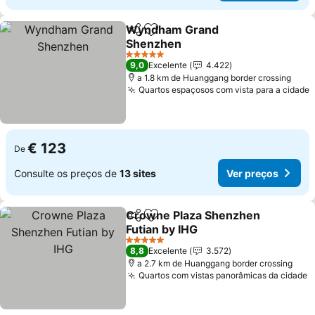
Wyndham Grand
Partilhar
Adicionar aos favoritos
Shenzhen
5 Estrelas
9,0
Excelente
4.422
a 1.8 km de Huanggang border crossing
Quartos espaçosos com vista para a cidade
€ 123
De
Consulte os preços de
13 sites
Ver preços
Crowne Plaza Shenzhen
Partilhar
Adicionar aos favoritos
Futian by IHG
5 Estrelas
8,8
Excelente
3.572
a 2.7 km de Huanggang border crossing
Quartos com vistas panorâmicas da cidade