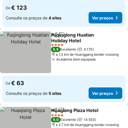
€ 123
De
Consulte os preços de
4 sites
Ver preços
Fuqinglong Huatian
Partilhar
Adicionar aos favoritos
Holiday Hotel
4 Estrelas
8,9
Excelente
4.170
a 1.3 km de Huanggang border crossing
Academia bem equipada
€ 63
De
Consulte os preços de
5 sites
Ver preços
Huaqiang Plaza Hotel
Partilhar
Adicionar aos favoritos
4 Estrelas
9,0
Excelente
14.553
a 2.7 km de Huanggang border crossing