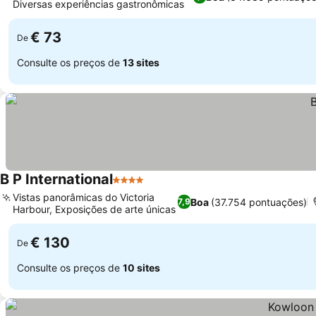
Diversas experiências gastronômicas
€ 73
De
Consulte os preços de
13 sites
B P International
4 Estrelas
Vistas panorâmicas do Victoria
Boa
(37.754 pontuações)
7,9
Harbour, Exposições de arte únicas
€ 130
De
Consulte os preços de
10 sites