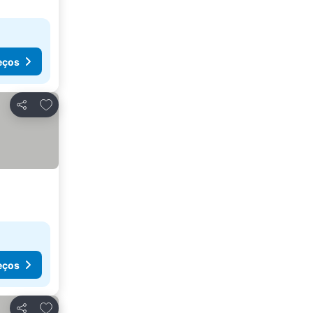
eços
Adicionar aos favoritos
Partilhar
eços
Adicionar aos favoritos