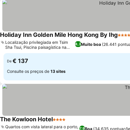
Holiday Inn Golden Mile Hong Kong By Ihg
4 Est
Localização privilegiada em Tsim
Muito boa
(26.441 pontu
8,3
Sha Tsui, Piscina paisagística na
cobertura
€ 137
De
Consulte os preços de
13 sites
The Kowloon Hotel
4 Estrelas
Quartos com vista lateral para o porto,
Boa
(34.635 pontuaçõe
7,9