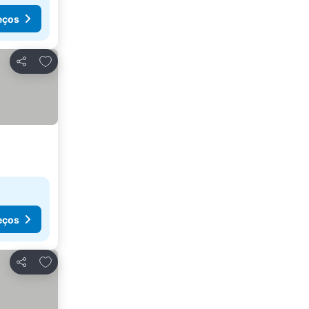
eços
Adicionar aos favoritos
Partilhar
eços
Adicionar aos favoritos
Partilhar