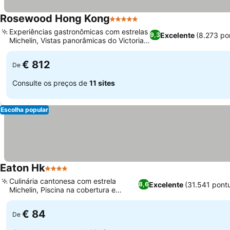
Rosewood Hong Kong
5 Estrelas
Experiências gastronômicas com estrelas
Excelente
(8.273 po
9,3
Michelin, Vistas panorâmicas do Victoria
Harbour
€ 812
De
Consulte os preços de
11 sites
Escolha popular
Eaton Hk
4 Estrelas
Culinária cantonesa com estrela
Excelente
(31.541 pont
8,6
Michelin, Piscina na cobertura e
estúdio de yoga
€ 84
De