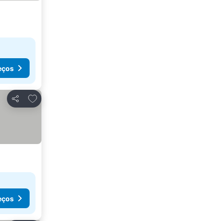
eços
Adicionar aos favoritos
Partilhar
eços