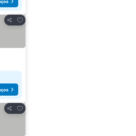
eços
Adicionar aos favoritos
Partilhar
eços
Adicionar aos favoritos
Partilhar