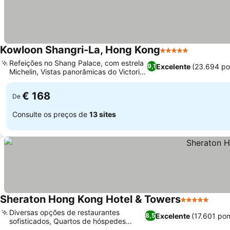
Kowloon Shangri-La, Hong Kong
5 Estrelas
Refeições no Shang Palace, com estrela
Excelente
(23.694 po
9,1
Michelin, Vistas panorâmicas do Victoria
Harbour
€ 168
De
Consulte os preços de
13 sites
Sheraton Hong Kong Hotel & Towers
5 Estrelas
Diversas opções de restaurantes
Excelente
(17.601 po
8,5
sofisticados, Quartos de hóspedes
recém-renovados