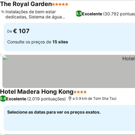
The Royal Garden
5 Estrelas
Instalações de bem-estar
Excelente
(30.792 pontua
8,8
dedicadas, Sistema de água
filtrada no quarto
€ 107
De
Consulte os preços de
15 sites
Hotel Madera Hong Kong
4 Estrelas
Excelente
(2.019 pontuações)
8,6
a 0.9 km de Tsim Sha Tsui
Selecione as datas para ver os preços exatos.