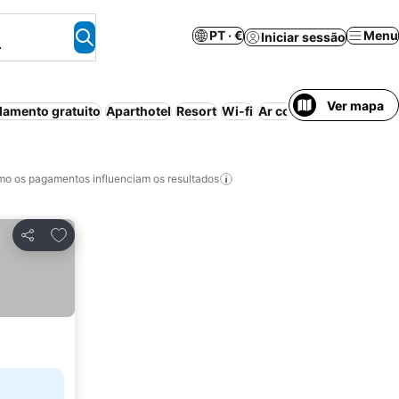
PT · €
Menu
Iniciar sessão
.
Ver mapa
lamento gratuito
Aparthotel
Resort
Wi-fi
Ar condicionado
Quart
o os pagamentos influenciam os resultados
Adicionar aos favoritos
Partilhar