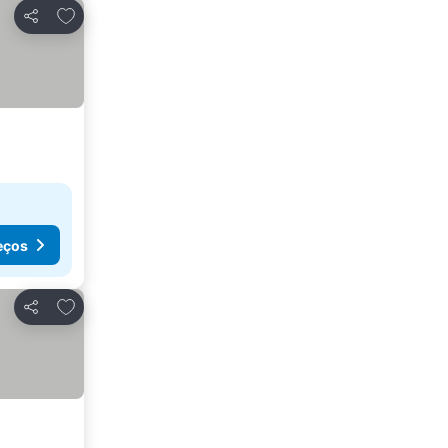
Adicionar aos favoritos
Partilhar
eços
Adicionar aos favoritos
Partilhar