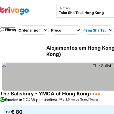
Destino
Filtros
Ordenar por
Preço
Tsim Sha Tsui
Alojamentos em Hong Kong 
Kong)
The Salisbury - YMCA of Hong Kong
4 Estrelas
Excelente
(17.438 pontuações)
8,7
a 2.5 km de Grand Tower
€ 80
De