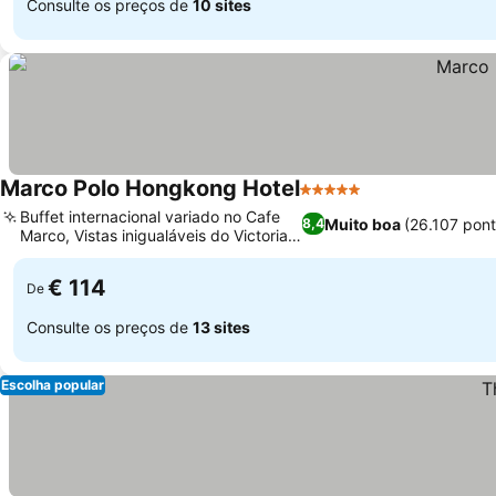
Consulte os preços de
10 sites
Marco Polo Hongkong Hotel
5 Estrelas
Buffet internacional variado no Cafe
Muito boa
(26.107 pon
8,4
Marco, Vistas inigualáveis do Victoria
Harbour
€ 114
De
Consulte os preços de
13 sites
Escolha popular