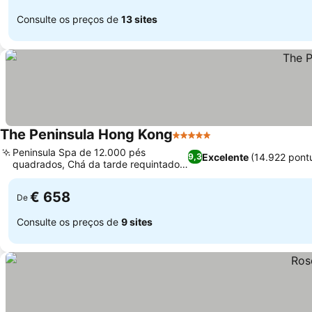
Consulte os preços de
13 sites
The Peninsula Hong Kong
5 Estrelas
Peninsula Spa de 12.000 pés
Excelente
(14.922 pont
9,3
quadrados, Chá da tarde requintado
no The Lobby
€ 658
De
Consulte os preços de
9 sites