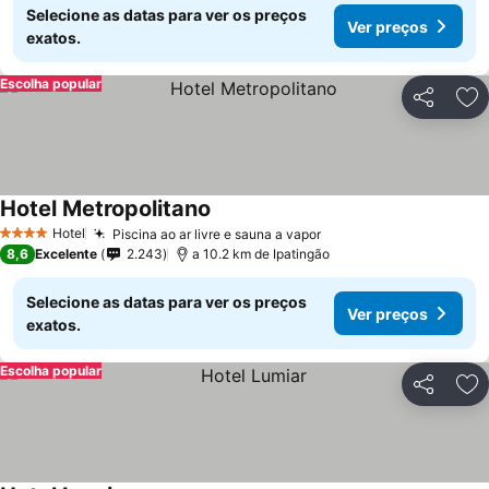
Selecione as datas para ver os preços
Ver preços
exatos.
Escolha popular
Partilhar
Ad
Hotel Metropolitano
Ver preços
Hotel
Piscina ao ar livre e sauna a vapor
Ver preços
4 Estrelas
8,6
Excelente
2.243
a 10.2 km de Ipatingão
Selecione as datas para ver os preços
Ver preços
exatos.
Escolha popular
Partilhar
Ad