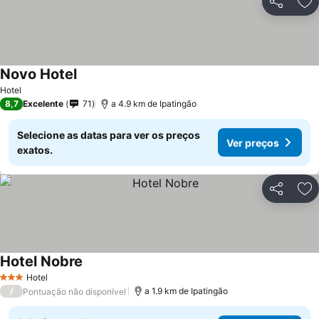
Partilhar
Ad
Novo Hotel
Ver preços
Hotel
8,7
Excelente
71
a 4.9 km de Ipatingão
Selecione as datas para ver os preços
Ver preços
exatos.
Partilhar
Ad
Hotel Nobre
Ver preços
Hotel
3 Estrelas
/
a 1.9 km de Ipatingão
Pontuação não disponível