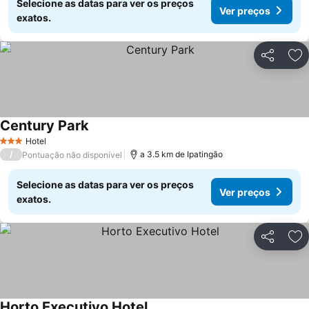
Selecione as datas para ver os preços
Ver preços
exatos.
Partilhar
Ad
Century Park
Ver preços
Hotel
3 Estrelas
/
a 3.5 km de Ipatingão
Pontuação não disponível
Selecione as datas para ver os preços
Ver preços
exatos.
Partilhar
Ad
Horto Executivo Hotel