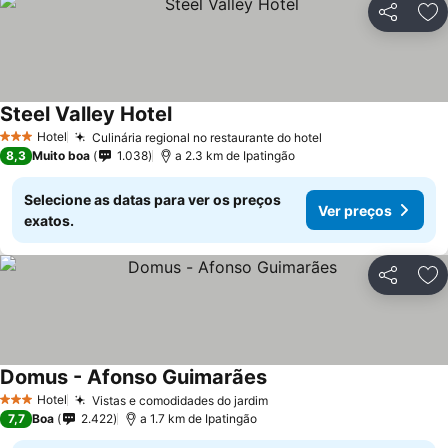
Partilhar
Ad
Steel Valley Hotel
Ver preços
Hotel
Culinária regional no restaurante do hotel
Ver preços
3 Estrelas
8,3
Muito boa
1.038
a 2.3 km de Ipatingão
Selecione as datas para ver os preços
Ver preços
exatos.
Partilhar
Ad
Domus - Afonso Guimarães
Ver preços
Hotel
Vistas e comodidades do jardim
Ver preços
3 Estrelas
7,7
Boa
2.422
a 1.7 km de Ipatingão