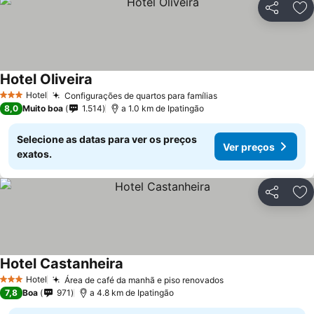
Partilhar
Ad
Hotel Oliveira
Ver preços
Hotel
Configurações de quartos para famílias
Ver preços
3 Estrelas
8,0
Muito boa
1.514
a 1.0 km de Ipatingão
Selecione as datas para ver os preços
Ver preços
exatos.
Partilhar
Ad
Hotel Castanheira
Ver preços
Hotel
Área de café da manhã e piso renovados
Ver preços
3 Estrelas
7,8
Boa
971
a 4.8 km de Ipatingão