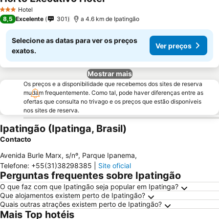
Ver preços
Hotel
3 Estrelas
8,5
Excelente
301
a 4.6 km de Ipatingão
Selecione as datas para ver os preços
Ver preços
exatos.
Mostrar mais
Os preços e a disponibilidade que recebemos dos sites de reserva
mudam frequentemente. Como tal, pode haver diferenças entre as
ofertas que consulta no trivago e os preços que estão disponíveis
nos sites de reserva.
Ipatingão (Ipatinga, Brasil)
Contacto
Avenida Burle Marx, s/nº, Parque Ipanema
,
Telefone
:
+55(31)38298385
|
Site oficial
Perguntas frequentes sobre Ipatingão
O que faz com que Ipatingão seja popular em Ipatinga?
Que alojamentos existem perto de Ipatingão?
Quais outras atrações existem perto de Ipatingão?
Mais Top hotéis