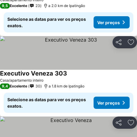
Ver preços
9,5
Excelente
23
a 2.0 km de Ipatingão
Selecione as datas para ver os preços
Ver preços
exatos.
Partilhar
Ad
Executivo Veneza 303
Ver preços
Casa/apartamento inteiro
9,4
Excelente
30
a 1.8 km de Ipatingão
Selecione as datas para ver os preços
Ver preços
exatos.
Partilhar
Ad