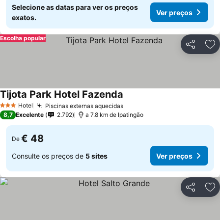
Selecione as datas para ver os preços
Ver preços
exatos.
Escolha popular
Partilhar
Ad
Tijota Park Hotel Fazenda
Ver preços
Hotel
Piscinas externas aquecidas
Ver preços
3 Estrelas
8,7
Excelente
2.792
a 7.8 km de Ipatingão
€ 48
De
Consulte os preços de
5 sites
Ver preços
Partilhar
Ad