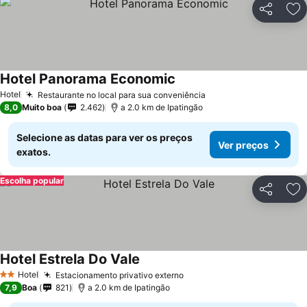
Partilhar
Ad
Hotel Panorama Economic
Ver preços
Hotel
Restaurante no local para sua conveniência
Ver preços
8,0
Muito boa
2.462
a 2.0 km de Ipatingão
Selecione as datas para ver os preços
Ver preços
exatos.
Escolha popular
Partilhar
Ad
Hotel Estrela Do Vale
Ver preços
Hotel
Estacionamento privativo externo
Ver preços
2 Estrelas
7,9
Boa
821
a 2.0 km de Ipatingão