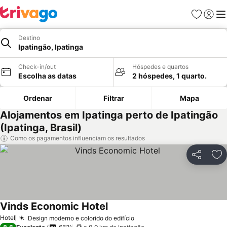
Favoritos
Iniciar
Me
Destino
Ipatingão, Ipatinga
Check-in/out
Hóspedes e quartos
Escolha as datas
2 hóspedes, 1 quarto.
Ordenar
Filtrar
Mapa
Alojamentos em Ipatinga perto de Ipatingão
(Ipatinga, Brasil)
Como os pagamentos influenciam os resultados
Partilhar
Ad
Vinds Economic Hotel
Ver preços
Hotel
Design moderno e colorido do edifício
Ver preços