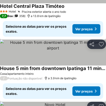
Hotel Central Plaza Timóteo
Ver preços
Hotel
Piscina exterior aberta o ano todo
Ver preços
3 Estrelas
7,7
Boa
358
a 13.8 km de Ipatingão
Selecione as datas para ver os preços
Ver preços
exatos.
Partilhar
Ad
House 5 min from downtown Ipatinga 11 min from airport
Ver preços
Casa/apartamento inteiro
/
a 3.9 km de Ipatingão
Pontuação não disponível
Selecione as datas para ver os preços
Ver preços
exatos.