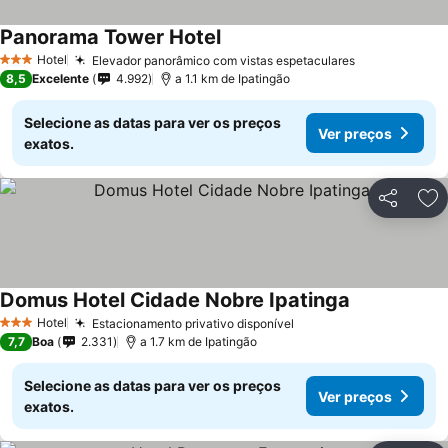
Panorama Tower Hotel
Ver preços
Hotel
Elevador panorâmico com vistas espetaculares
Ver preços
3 Estrelas
8,5
Excelente
4.992
a 1.1 km de Ipatingão
Selecione as datas para ver os preços
Ver preços
exatos.
Partilhar
Ad
Domus Hotel Cidade Nobre Ipatinga
Ver preços
Hotel
Estacionamento privativo disponível
Ver preços
3 Estrelas
7,7
Boa
2.331
a 1.7 km de Ipatingão
Selecione as datas para ver os preços
Ver preços
exatos.