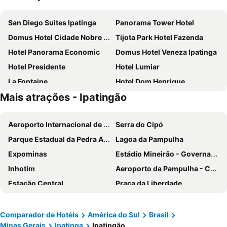
San Diego Suites Ipatinga
Panorama Tower Hotel
Domus Hotel Cidade Nobre Ipatinga
Tijota Park Hotel Fazenda
Hotel Panorama Economic
Domus Hotel Veneza Ipatinga
Hotel Presidente
Hotel Lumiar
La Fontaine
Hotel Dom Henrique
Mais atrações - Ipatingão
Grande Hotel Ipatinga
Steel Valley Hotel
Hotel Central Plaza Timóteo
Vinds Economic Hotel
Aeroporto Internacional de Belo Horizonte-Confins
Serra do Cipó
Hotel Metropolitano
Panorama Convention Hotel
Parque Estadual da Pedra Azul
Lagoa da Pampulha
Hotel Aquarius
Green Valley Hotel
Expominas
Estádio Mineirão - Governador Magalhães Pinto
Hotel Estrela Do Vale
Hotel Salto Grande
Inhotim
Aeroporto da Pampulha - Carlos Drummond de Andrade
Hotel Oliveira
Estação Central
Praça da Liberdade
Parque Nacional Serra do Cipó
Praça da Estação
Praça Sete de Setembro
Minas Centro
Comparador de Hotéis
América do Sul
Brasil
Minas Gerais
Ipatinga
Ipatingão