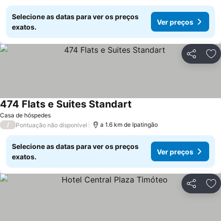
Selecione as datas para ver os preços
Ver preços
exatos.
Partilhar
Ad
474 Flats e Suites Standart
Ver preços
Casa de hóspedes
/
a 1.6 km de Ipatingão
Pontuação não disponível
Selecione as datas para ver os preços
Ver preços
exatos.
Partilhar
Ad