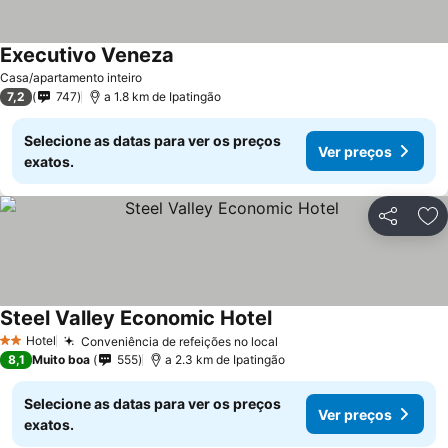
Executivo Veneza
Ver preços
Casa/apartamento inteiro
7,2
747
a 1.8 km de Ipatingão
Selecione as datas para ver os preços
Ver preços
exatos.
Partilhar
Ad
Steel Valley Economic Hotel
Ver preços
Hotel
Conveniência de refeições no local
Ver preços
2 Estrelas
8,1
Muito boa
555
a 2.3 km de Ipatingão
Selecione as datas para ver os preços
Ver preços
exatos.