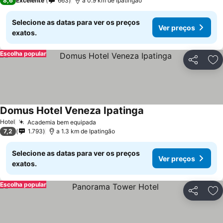
8,6
Excelente
663
a 0.9 km de Ipatingão
Selecione as datas para ver os preços
Ver preços
exatos.
Escolha popular
Partilhar
Ad
Domus Hotel Veneza Ipatinga
Ver preços
Hotel
Academia bem equipada
Ver preços
7,2
1.793
a 1.3 km de Ipatingão
Selecione as datas para ver os preços
Ver preços
exatos.
Escolha popular
Partilhar
Ad