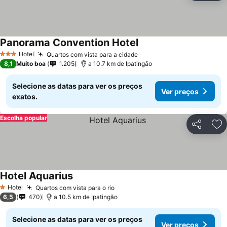
Panorama Convention Hotel
Ver preços
Hotel
Quartos com vista para a cidade
Ver preços
3 Estrelas
8,1
Muito boa
1.205
a 10.7 km de Ipatingão
Selecione as datas para ver os preços
Ver preços
exatos.
Escolha popular
Partilhar
Ad
Hotel Aquarius
Ver preços
Hotel
Quartos com vista para o rio
Ver preços
1 Estrelas
6,5
470
a 10.5 km de Ipatingão
Selecione as datas para ver os preços
Ver preços