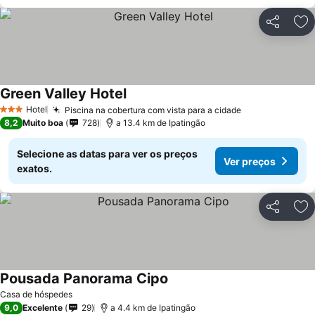
Partilhar
Ad
Green Valley Hotel
Ver preços
Hotel
Piscina na cobertura com vista para a cidade
Ver preços
3 Estrelas
8,2
Muito boa
728
a 13.4 km de Ipatingão
Selecione as datas para ver os preços
Ver preços
exatos.
Partilhar
Ad
Pousada Panorama Cipo
Ver preços
Casa de hóspedes
9,0
Excelente
29
a 4.4 km de Ipatingão