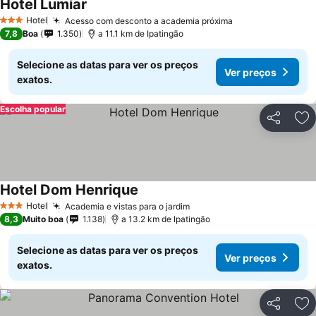
Hotel Lumiar
Ver preços
Hotel
Acesso com desconto a academia próxima
Ver preços
3 Estrelas
7,8
Boa
1.350
a 11.1 km de Ipatingão
Selecione as datas para ver os preços
Ver preços
exatos.
Escolha popular
Partilhar
Ad
Hotel Dom Henrique
Ver preços
Hotel
Academia e vistas para o jardim
Ver preços
3 Estrelas
8,3
Muito boa
1.138
a 13.2 km de Ipatingão
Selecione as datas para ver os preços
Ver preços
exatos.
Partilhar
Ad