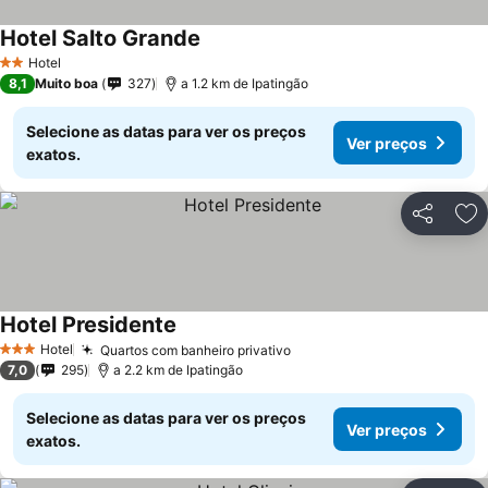
Hotel Salto Grande
Ver preços
Hotel
2 Estrelas
8,1
Muito boa
327
a 1.2 km de Ipatingão
Selecione as datas para ver os preços
Ver preços
exatos.
Partilhar
Ad
Hotel Presidente
Ver preços
Hotel
Quartos com banheiro privativo
Ver preços
3 Estrelas
7,0
295
a 2.2 km de Ipatingão
Selecione as datas para ver os preços
Ver preços
exatos.