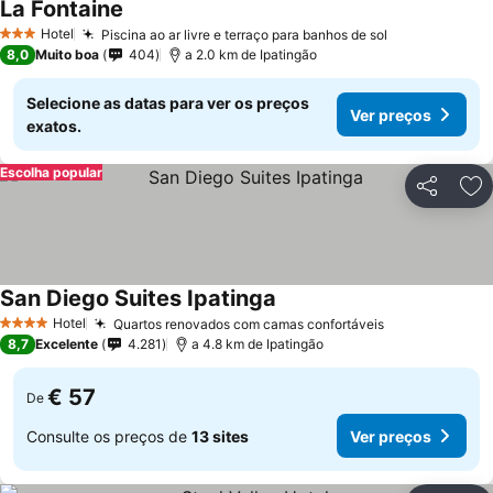
La Fontaine
Ver preços
Hotel
Piscina ao ar livre e terraço para banhos de sol
Ver preços
3 Estrelas
8,0
Muito boa
404
a 2.0 km de Ipatingão
Selecione as datas para ver os preços
Ver preços
exatos.
Escolha popular
Partilhar
Ad
San Diego Suites Ipatinga
Ver preços
Hotel
Quartos renovados com camas confortáveis
Ver preços
4 Estrelas
8,7
Excelente
4.281
a 4.8 km de Ipatingão
€ 57
De
Consulte os preços de
13 sites
Ver preços