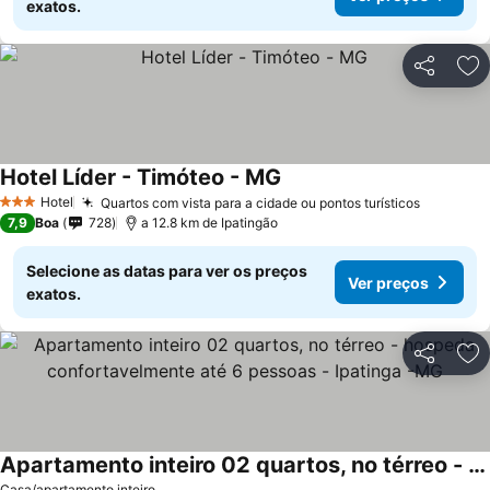
exatos.
Partilhar
Ad
Hotel Líder - Timóteo - MG
Ver preços
Hotel
Quartos com vista para a cidade ou pontos turísticos
Ver pre
3 Estrelas
7,9
Boa
728
a 12.8 km de Ipatingão
Selecione as datas para ver os preços
Ver preços
exatos.
Partilhar
Ad
Apartamento inteiro 02 quartos, no térreo - hospeda confortavelmente até 6 pessoas - Ipatinga -MG
Casa/apartamento inteiro