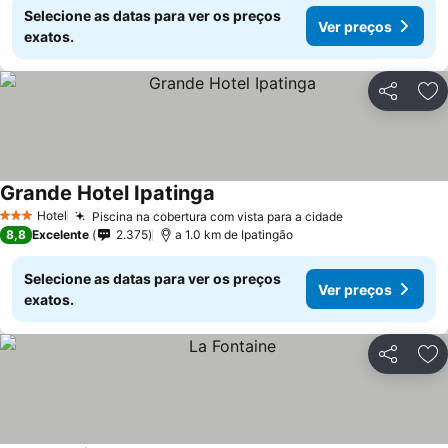
Selecione as datas para ver os preços
Ver preços
exatos.
Partilhar
Ad
Grande Hotel Ipatinga
Ver preços
Hotel
Piscina na cobertura com vista para a cidade
Ver preços
3 Estrelas
8,8
Excelente
2.375
a 1.0 km de Ipatingão
Selecione as datas para ver os preços
Ver preços
exatos.
Partilhar
Ad