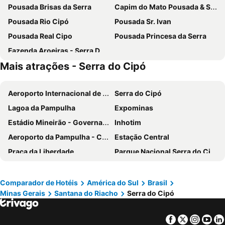
Pousada Brisas da Serra
Capim do Mato Pousada & Spa by L'Occitane
Pousada Rio Cipó
Pousada Sr. Ivan
Pousada Real Cipo
Pousada Princesa da Serra
Fazenda Aroeiras - Serra Do Cipo
Mais atrações - Serra do Cipó
Aeroporto Internacional de Belo Horizonte-Confins
Serra do Cipó
Lagoa da Pampulha
Expominas
Estádio Mineirão - Governador Magalhães Pinto
Inhotim
Aeroporto da Pampulha - Carlos Drummond de Andrade
Estação Central
Praça da Liberdade
Parque Nacional Serra do Cipó
Praça da Estação
Praça Sete de Setembro
Minas Centro
Centro de Cultura Belo Horizonte
Comparador de Hotéis
América do Sul
Brasil
Minas Gerais
Santana do Riacho
Serra do Cipó
Nossa Senhora de Lourdes
Jardim Zoológico
Ipatingão
São Francisco de Assis - Pampulha
Facebook
Twitter
Insta
Yo
Ilha dos Araújos
Pico da Ibituruna