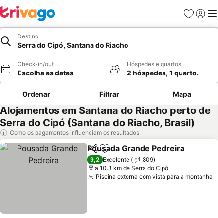
Favoritos
Iniciar
Me
Destino
Serra do Cipó, Santana do Riacho
Check-in/out
Hóspedes e quartos
Escolha as datas
2 hóspedes, 1 quarto.
Ordenar
Filtrar
Mapa
Alojamentos em Santana do Riacho perto de
Serra do Cipó (Santana do Riacho, Brasil)
Como os pagamentos influenciam os resultados
Pousada Grande Pedreira
Partilhar
Adicionar aos favoritos
9,2
Excelente
809
a 10.3 km de Serra do Cipó
Piscina externa com vista para a montanha