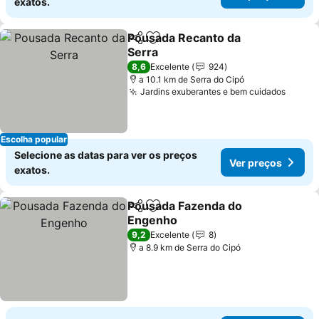
exatos.
Pousada Recanto da
Partilhar
Adicionar aos favoritos
Serra
8,6
Excelente
924
a 10.1 km de Serra do Cipó
Jardins exuberantes e bem cuidados
Escolha popular
Selecione as datas para ver os preços
Ver preços
exatos.
Pousada Fazenda do
Partilhar
Adicionar aos favoritos
Engenho
9,2
Excelente
8
a 8.9 km de Serra do Cipó