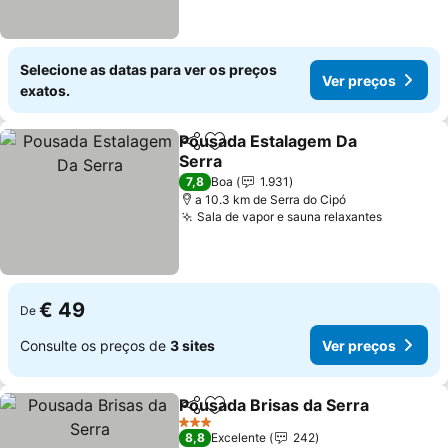
Selecione as datas para ver os preços
Ver preços
exatos.
Pousada Estalagem Da
Partilhar
Adicionar aos favoritos
Serra
7,8
Boa
1.931
a 10.3 km de Serra do Cipó
Sala de vapor e sauna relaxantes
€ 49
De
Consulte os preços de
3 sites
Ver preços
Pousada Brisas da Serra
Partilhar
Adicionar aos favoritos
3 Estrelas
8,8
Excelente
242