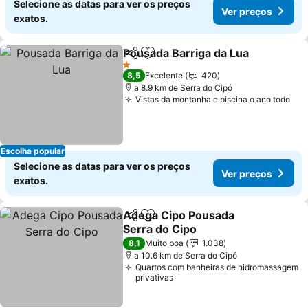
Selecione as datas para ver os preços
Ver preços
exatos.
Pousada Barriga da Lua
Partilhar
Adicionar aos favoritos
1 Estrelas
8,5
Excelente
420
a 8.9 km de Serra do Cipó
Vistas da montanha e piscina o ano todo
Escolha popular
Selecione as datas para ver os preços
Ver preços
exatos.
Adega Cipo Pousada
Partilhar
Adicionar aos favoritos
Serra do Cipo
8,1
Muito boa
1.038
a 10.6 km de Serra do Cipó
Quartos com banheiras de hidromassagem
privativas