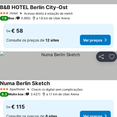
B&B HOTEL Berlin City-Ost
Ver preços
Hotel
Acesso direto à estação de metrô
Ver preços
3 Estrelas
7,9
Boa
5.995
a 1.8 km de Uber Arena
€ 58
De
Consulte os preços de
12 sites
Ver preços
Partilhar
Ad
Numa Berlin Sketch
Ver preços
Aparthotel
Check-in digital sem complicações
Ver preços
3 Estrelas
8,3
Muito boa
3.427
a 1.1 km de Uber Arena
€ 115
De
Consulte os preços de
8 sites
Ver preços