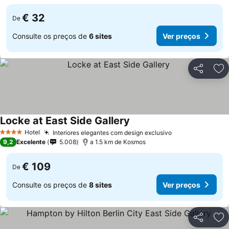
€ 32
De
Consulte os preços de
6 sites
Ver preços
Partilhar
Ad
Locke at East Side Gallery
Ver preços
Hotel
Interiores elegantes com design exclusivo
Ver preços
4 Estrelas
9,2
Excelente
5.008
a 1.5 km de Kosmos
€ 109
De
Consulte os preços de
8 sites
Ver preços
Partilhar
Ad