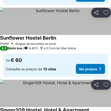
Partilhar
Ad
Sunflower Hostel Berlin
Ver preços
Hostel
Aluguer de bicicletas no local
Ver preços
8,2
Muito boa
9.401
a 0.5 km de Uber Arena
€ 60
De
Consulte os preços de
10 sites
Ver preços
Partilhar
Ad
Singer109 Hostel, Hotel & Apartment