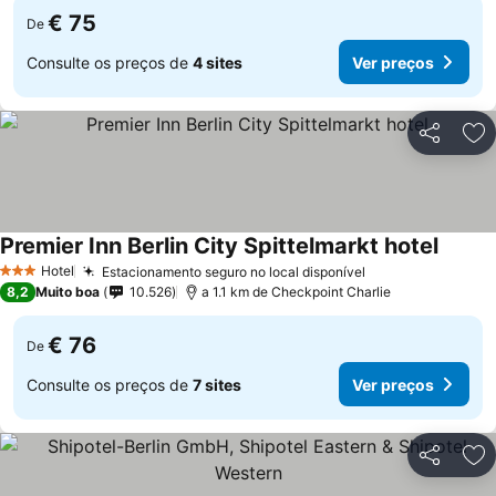
€ 75
De
Consulte os preços de
4 sites
Ver preços
Partilhar
Ad
Premier Inn Berlin City Spittelmarkt hotel
Ver pr
Hotel
Estacionamento seguro no local disponível
Ver preços
3 Estrelas
8,2
Muito boa
10.526
a 1.1 km de Checkpoint Charlie
€ 76
De
Consulte os preços de
7 sites
Ver preços
Partilhar
Ad