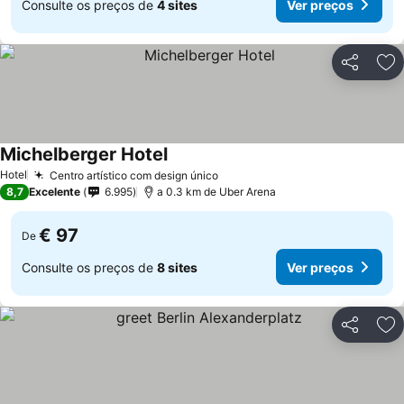
Consulte os preços de
4 sites
Ver preços
Partilhar
Ad
Michelberger Hotel
Ver preços
Hotel
Centro artístico com design único
Ver preços
8,7
Excelente
6.995
a 0.3 km de Uber Arena
€ 97
De
Consulte os preços de
8 sites
Ver preços
Partilhar
Ad