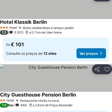
Hotel Klassik Berlin
Ver preços
Hotel
Bistro mediterrâneo e terraço-jardim
Ver preços
3 Estrelas
7,2
3.357
a 0.7 km de Uber Arena
€ 101
De
Consulte os preços de
12 sites
Ver preços
Partilhar
Ad
City Guesthouse Pension Berlin
Ver preços
Hotel
Restaurante chinês no local
Ver preços
2 Estrelas
7,9
Boa
494
a 2.8 km de Praça Alexander