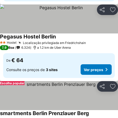
Partilhar
Ad
Pegasus Hostel Berlin
Ver preços
Hostel
Localização privilegiada em Friedrichshain
Ver preços
2 Estrelas
7,9
Boa
6.324
a 1.2 km de Uber Arena
€ 64
De
Consulte os preços de
3 sites
Ver preços
Escolha popular
Partilhar
Ad
smartments Berlin Prenzlauer Berg
Ver preços