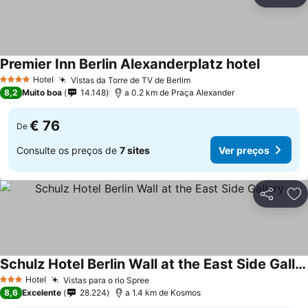
Partilhar
Ad
Premier Inn Berlin Alexanderplatz hotel
Ver preç
Hotel
Vistas da Torre de TV de Berlim
Ver preços
4 Estrelas
8,2
Muito boa
14.148
a 0.2 km de Praça Alexander
€ 76
De
Consulte os preços de
7 sites
Ver preços
Partilhar
Ad
Schulz Hotel Berlin Wall at the East Side Gallery
Ver preços
Hotel
Vistas para o rio Spree
Ver preços
3 Estrelas
8,6
Excelente
28.224
a 1.4 km de Kosmos