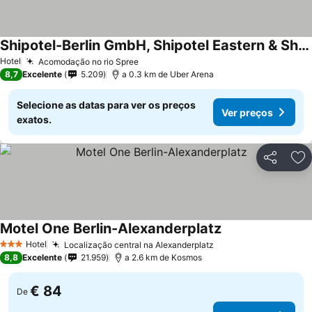
Shipotel-Berlin GmbH, Shipotel Eastern & Shipotel Western
Ver preços
Hotel
Acomodação no rio Spree
Ver preços
8,7
Excelente
5.209
a 0.3 km de Uber Arena
Selecione as datas para ver os preços
Ver preços
exatos.
Partilhar
Ad
Motel One Berlin-Alexanderplatz
Ver preços
Hotel
Localização central na Alexanderplatz
Ver preços
3 Estrelas
8,8
Excelente
21.959
a 2.6 km de Kosmos
€ 84
De