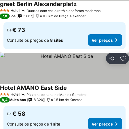
greet Berlin Alexanderplatz
Ver preços
Hotel
Quartos com estilo retrô e confortos modernos
Ver preços
3 Estrelas
7,8
Boa
5.867
a 0.1 km de Praça Alexander
€ 73
De
Consulte os preços de
8 sites
Ver preços
Partilhar
Ad
Hotel AMANO East Side
Ver preços
Hotel
Pizza napolitana no Mario x Gambino
Ver preços
3 Estrelas
8,4
Muito boa
8.320
a 1.5 km de Kosmos
€ 58
De
Consulte os preços de
1 site
Ver preços