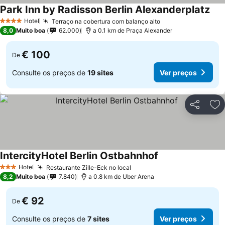
Park Inn by Radisson Berlin Alexanderplatz
Ver
Hotel
Terraço na cobertura com balanço alto
Ver preços
4 Estrelas
8,0
Muito boa
62.000
a 0.1 km de Praça Alexander
€ 100
De
Consulte os preços de
19 sites
Ver preços
Partilhar
Ad
IntercityHotel Berlin Ostbahnhof
Ver preços
Hotel
Restaurante Zille-Eck no local
Ver preços
3 Estrelas
8,2
Muito boa
7.840
a 0.8 km de Uber Arena
€ 92
De
Consulte os preços de
7 sites
Ver preços