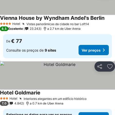
Vienna House by Wyndham Andel's Berlin
Ver p
Hotel
Vistas panorâmicas da cidade no bar Loft14
Ver preços
4 Estrelas
8,5
Excelente
23.243
a 2.7 km de Uber Arena
€ 77
De
Consulte os preços de
9 sites
Ver preços
Partilhar
Ad
Hotel Goldmarie
Ver preços
Hotel
Interiores elegantes em um edifício histórico
Ver preços
3 Estrelas
7,0
4.842
a 0.7 km de Uber Arena
Selecione as datas para ver os preços