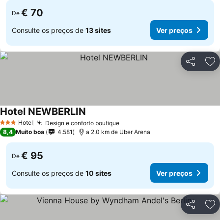
€ 70
De
Consulte os preços de
13 sites
Ver preços
Partilhar
Ad
Hotel NEWBERLIN
Ver preços
Hotel
Design e conforto boutique
Ver preços
3 Estrelas
8,4
Muito boa
4.581
a 2.0 km de Uber Arena
€ 95
De
Consulte os preços de
10 sites
Ver preços
Partilhar
Ad