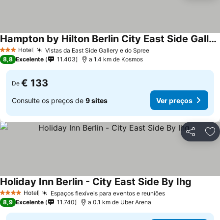
Hampton by Hilton Berlin City East Side Gallery
Ver preços
Hotel
Vistas da East Side Gallery e do Spree
Ver preços
3 Estrelas
8,8
Excelente
11.403
a 1.4 km de Kosmos
€ 133
De
Consulte os preços de
9 sites
Ver preços
Partilhar
Ad
Holiday Inn Berlin - City East Side By Ihg
Ver pre
Hotel
Espaços flexíveis para eventos e reuniões
Ver preços
4 Estrelas
8,9
Excelente
11.740
a 0.1 km de Uber Arena