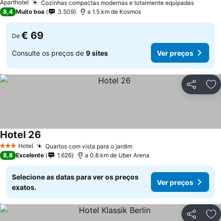
Aparthotel
Cozinhas compactas modernas e totalmente equipadas
Ver pr
8,4
Muito boa
3.509
a 1.5 km de Kosmos
€ 69
De
Consulte os preços de
9 sites
Ver preços
Partilhar
Ad
Hotel 26
Ver preços
Hotel
Quartos com vista para o jardim
Ver preços
3 Estrelas
8,8
Excelente
1.626
a 0.8 km de Uber Arena
Selecione as datas para ver os preços
Ver preços
exatos.
Partilhar
Ad