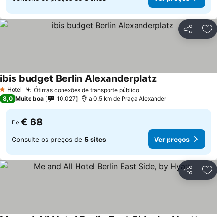
Partilhar
Ad
ibis budget Berlin Alexanderplatz
Ver preços
Hotel
Ótimas conexões de transporte público
Ver preços
1 Estrelas
8,0
Muito boa
10.027
a 0.5 km de Praça Alexander
€ 68
De
Consulte os preços de
5 sites
Ver preços
Partilhar
Ad