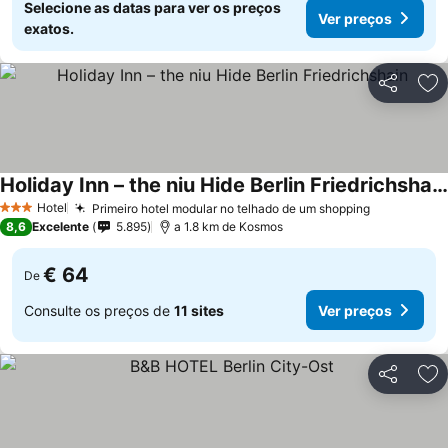
Selecione as datas para ver os preços
Ver preços
exatos.
Partilhar
Ad
Holiday Inn – the niu Hide Berlin Friedrichshain
Ver preços
Hotel
Primeiro hotel modular no telhado de um shopping
Ver preço
3 Estrelas
8,6
Excelente
5.895
a 1.8 km de Kosmos
€ 64
De
Consulte os preços de
11 sites
Ver preços
Partilhar
Ad