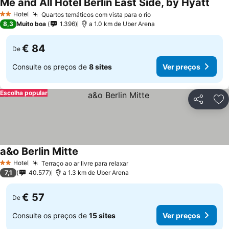
Me and All Hotel Berlin East Side, by Hyatt
Ver 
Hotel
Quartos temáticos com vista para o rio
Ver preços
2 Estrelas
8,3
Muito boa
1.396
a 1.0 km de Uber Arena
€ 84
De
Consulte os preços de
8 sites
Ver preços
Escolha popular
Partilhar
Ad
a&o Berlin Mitte
Ver preços
Hotel
Terraço ao ar livre para relaxar
Ver preços
2 Estrelas
7,1
40.577
a 1.3 km de Uber Arena
€ 57
De
Consulte os preços de
15 sites
Ver preços