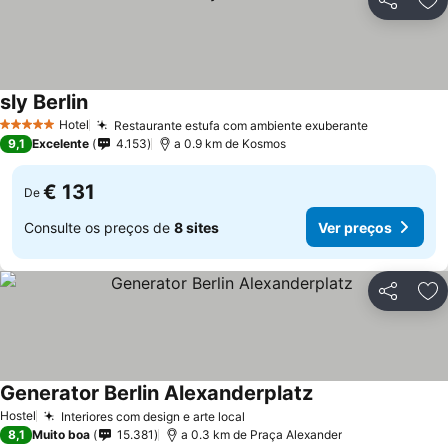
Partilhar
Ad
sly Berlin
Ver preços
Hotel
Restaurante estufa com ambiente exuberante
Ver preço
5 Estrelas
9,1
Excelente
4.153
a 0.9 km de Kosmos
€ 131
De
Consulte os preços de
8 sites
Ver preços
Partilhar
Ad
Generator Berlin Alexanderplatz
Ver preços
Hostel
Interiores com design e arte local
Ver preços
8,1
Muito boa
15.381
a 0.3 km de Praça Alexander