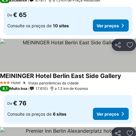
8,5
Excelente
9.787
a 1.5 km de Praça Alexander
€ 65
De
Consulte os preços de
10 sites
Ver preços
Partilhar
Ad
MEININGER Hotel Berlin East Side Gallery
Ver pr
Hotel
Vistas panorâmicas da cidade
Ver preços
3 Estrelas
8,1
Muito boa
17.610
a 1.3 km de Kosmos
€ 76
De
Consulte os preços de
6 sites
Ver preços