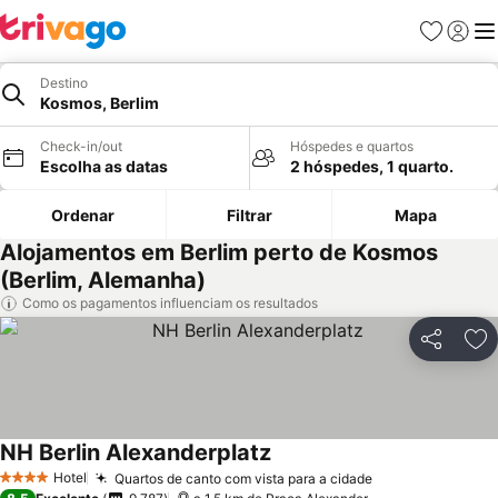
Favoritos
Iniciar
Me
Destino
Kosmos, Berlim
Check-in/out
Hóspedes e quartos
Escolha as datas
2 hóspedes, 1 quarto.
Ordenar
Filtrar
Mapa
Alojamentos em Berlim perto de Kosmos
(Berlim, Alemanha)
Como os pagamentos influenciam os resultados
Partilhar
Ad
NH Berlin Alexanderplatz
Ver preços
Hotel
Quartos de canto com vista para a cidade
Ver preços
4 Estrelas