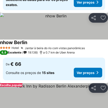
Ver preços
exatos.
Partilhar
Ad
nhow Berlin
Ver preços
Hotel
Jantar à beira do rio com vistas panorâmicas
Ver preços
4 Estrelas
8,8
Excelente
19.138
a 0.7 km de Uber Arena
€ 66
De
Consulte os preços de
15 sites
Ver preços
Escolha popular
Partilhar
Ad