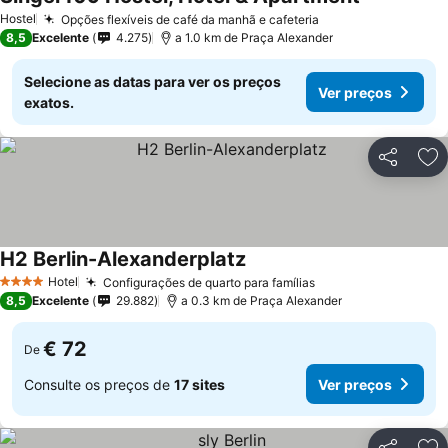
Ver preços
Hostel
Opções flexíveis de café da manhã e cafeteria
Ver preços
8,5
Excelente
4.275
a 1.0 km de Praça Alexander
Selecione as datas para ver os preços
Ver preços
exatos.
Partilhar
Ad
H2 Berlin-Alexanderplatz
Ver preços
Hotel
Configurações de quarto para famílias
Ver preços
4 Estrelas
8,5
Excelente
29.882
a 0.3 km de Praça Alexander
€ 72
De
Consulte os preços de
17 sites
Ver preços