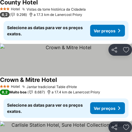
County Hotel
Hotel
Vistas da torre histórica da Cidadela
3 Estrelas
6,2
9.298
a 17.3 km de Lanercost Priory
Selecione as datas para ver os preços
Ver preços
exatos.
Partilhar
Ad
Crown & Mitre Hotel
Hotel
Jantar tradicional Table d’Hote
3 Estrelas
8,2
Muito boa
8.687
a 17.4 km de Lanercost Priory
Selecione as datas para ver os preços
Ver preços
exatos.
Partilhar
Ad