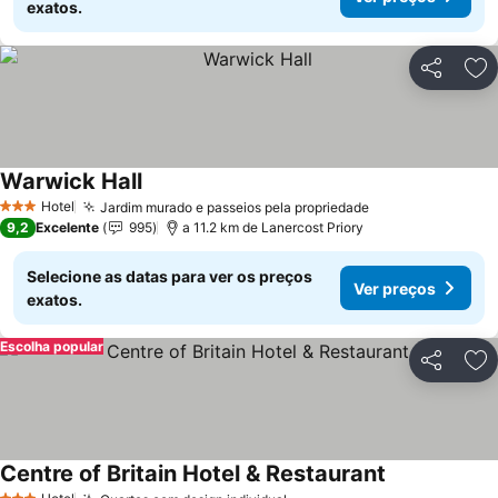
exatos.
Partilhar
Ad
Warwick Hall
Hotel
Jardim murado e passeios pela propriedade
3 Estrelas
9,2
Excelente
995
a 11.2 km de Lanercost Priory
Selecione as datas para ver os preços
Ver preços
exatos.
Escolha popular
Partilhar
Ad
Centre of Britain Hotel & Restaurant