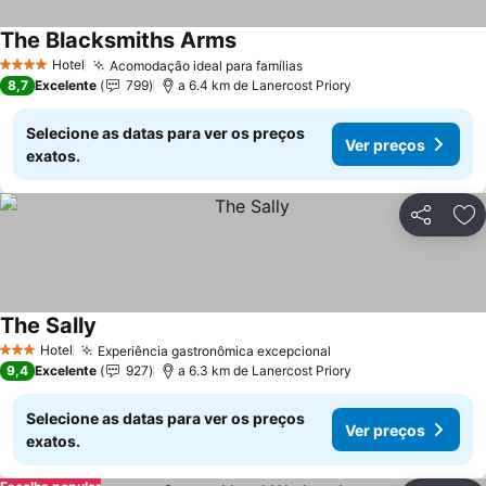
The Blacksmiths Arms
Hotel
Acomodação ideal para famílias
4 Estrelas
8,7
Excelente
799
a 6.4 km de Lanercost Priory
Selecione as datas para ver os preços
Ver preços
exatos.
Partilhar
Ad
The Sally
Hotel
Experiência gastronômica excepcional
3 Estrelas
9,4
Excelente
927
a 6.3 km de Lanercost Priory
Selecione as datas para ver os preços
Ver preços
exatos.