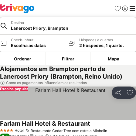
Favoritos
Iniciar
Me
Destino
Lanercost Priory, Brampton
Check-in/out
Hóspedes e quartos
Escolha as datas
2 hóspedes, 1 quarto.
Ordenar
Filtrar
Mapa
Alojamentos em Brampton perto de
Lanercost Priory (Brampton, Reino Unido)
Como os pagamentos influenciam os resultados
Escolha popular
Partilhar
Ad
Farlam Hall Hotel & Restaurant
Hotel
Restaurante Cedar Tree com estrela Michelin
4 Estrelas