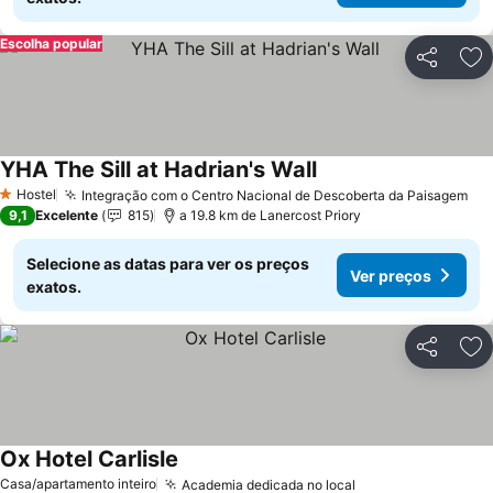
Escolha popular
Partilhar
Ad
YHA The Sill at Hadrian's Wall
Hostel
Integração com o Centro Nacional de Descoberta da Paisagem
1 Estrelas
9,1
Excelente
815
a 19.8 km de Lanercost Priory
Selecione as datas para ver os preços
Ver preços
exatos.
Partilhar
Ad
Ox Hotel Carlisle
Casa/apartamento inteiro
Academia dedicada no local