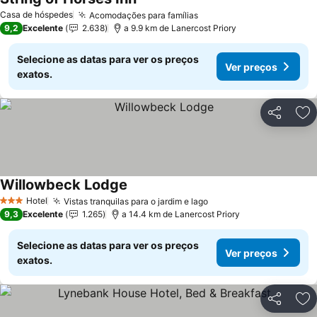
Casa de hóspedes
Acomodações para famílias
9,2
Excelente
2.638
a 9.9 km de Lanercost Priory
Selecione as datas para ver os preços
Ver preços
exatos.
Partilhar
Ad
Willowbeck Lodge
Hotel
Vistas tranquilas para o jardim e lago
3 Estrelas
9,3
Excelente
1.265
a 14.4 km de Lanercost Priory
Selecione as datas para ver os preços
Ver preços
exatos.
Partilhar
Ad