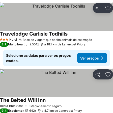
Partilhar
Ad
Travelodge Carlisle Todhills
Hotel
Base de viagem que aceita animais de estimação
3 Estrelas
8,2
Muito boa
2.501
a 18.1 km de Lanercost Priory
Selecione as datas para ver os preços
Ver preços
exatos.
Partilhar
Ad
The Belted Will Inn
Bed & Breakfast
Estacionamento seguro
9,4
Excelente
642
a 4.7 km de Lanercost Priory