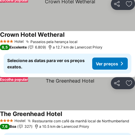
Escolha popular
Partilhar
Ad
Crown Hotel Wetheral
Hotel
Passeios pela herança local
4 Estrelas
8,5
Excelente
6.809
a 12.7 km de Lanercost Priory
Selecione as datas para ver os preços
Ver preços
exatos.
Escolha popular
Partilhar
Ad
The Greenhead Hotel
Hostel
Restaurante com café da manhã local de Northumberland
4 Estrelas
7,6
Boa
327
a 10.5 km de Lanercost Priory