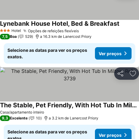
Lynebank House Hotel, Bed & Breakfast
Hotel
Opções de refeições flexíveis
3 Estrelas
7,5
Boa
529
a 16.3 km de Lanercost Priory
Selecione as datas para ver os preços
Ver preços
exatos.
Partilhar
Ad
The Stable, Pet Friendly, With Hot Tub In Milton, Ref 3739
Casa/apartamento inteiro
9,3
Excelente
10
a 3.2 km de Lanercost Priory
Selecione as datas para ver os preços
Ver preços
exatos.