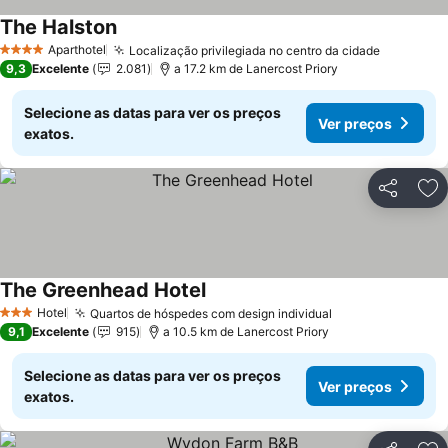
The Halston
Aparthotel
Localização privilegiada no centro da cidade
4 Estrelas
9,3
Excelente
2.081
a 17.2 km de Lanercost Priory
Selecione as datas para ver os preços
Ver preços
exatos.
Partilhar
Ad
The Greenhead Hotel
Hotel
Quartos de hóspedes com design individual
3 Estrelas
9,1
Excelente
915
a 10.5 km de Lanercost Priory
Selecione as datas para ver os preços
Ver preços
exatos.