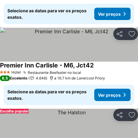
Selecione as datas para ver os preços
Ver preços
exatos.
Partilhar
Ad
Premier Inn Carlisle - M6, Jct42
Hotel
Restaurante Beefeater no local
3 Estrelas
8,5
Excelente
4.646
a 16.7 km de Lanercost Priory
Selecione as datas para ver os preços
Ver preços
exatos.
Escolha popular
Partilhar
Ad