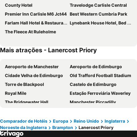
County Hotel
Travelodge Carlisle Central
Premier Inn Carlisle M6 Jct44
Best Western Cumbria Park
Farlam Hall Hotel & Restaurant
Lynebank House Hotel, Bed & Breakfast
The Fleece At Ruleholme
Mais atrações - Lanercost Priory
Aeroporto de Manchester
Aeroporto de Edimburgo
Cidade Velha de Edimburgo
Old Trafford Football Stadium
Torre de Blackpool
Castelo de Edimburgo
Royal Mile
Estação Ferroviária Waverley
The Bridgewater Hall
Manchester Piccadilly
Haymarket
ACC Liverpool
Aeroporto da Ilha de Man
Lime Street Station
Comparador de Hotéis
Europa
Reino Unido
Inglaterra
Noroeste da Inglaterra
Brampton
Lanercost Priory
Airport Liverpool John Lennon
Anfield Road