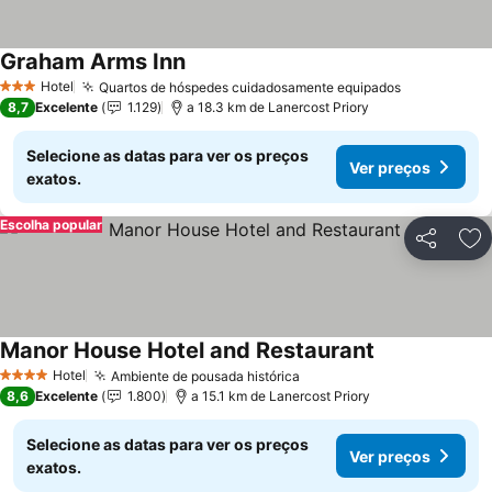
Graham Arms Inn
Hotel
Quartos de hóspedes cuidadosamente equipados
3 Estrelas
8,7
Excelente
1.129
a 18.3 km de Lanercost Priory
Selecione as datas para ver os preços
Ver preços
exatos.
Escolha popular
Partilhar
Ad
Manor House Hotel and Restaurant
Hotel
Ambiente de pousada histórica
4 Estrelas
8,6
Excelente
1.800
a 15.1 km de Lanercost Priory
Selecione as datas para ver os preços
Ver preços
exatos.