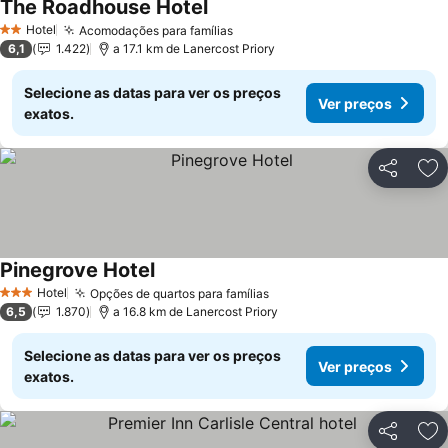
The Roadhouse Hotel
Hotel
Acomodações para famílias
2 Estrelas
6,1
1.422
a 17.1 km de Lanercost Priory
Selecione as datas para ver os preços
Ver preços
exatos.
Partilhar
Ad
Pinegrove Hotel
Hotel
Opções de quartos para famílias
3 Estrelas
6,5
1.870
a 16.8 km de Lanercost Priory
Selecione as datas para ver os preços
Ver preços
exatos.
Partilhar
Ad