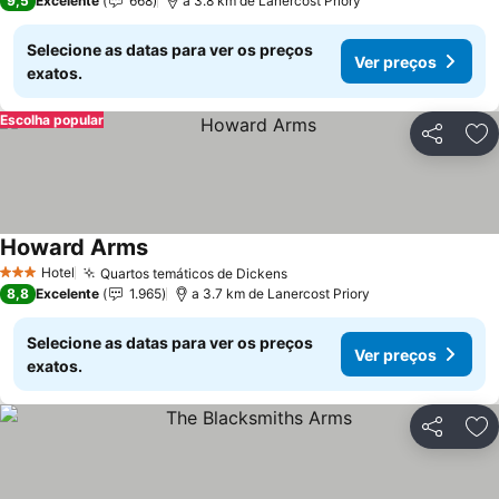
9,5
Excelente
668
a 3.8 km de Lanercost Priory
Selecione as datas para ver os preços
Ver preços
exatos.
Escolha popular
Partilhar
Ad
Howard Arms
Hotel
Quartos temáticos de Dickens
3 Estrelas
8,8
Excelente
1.965
a 3.7 km de Lanercost Priory
Selecione as datas para ver os preços
Ver preços
exatos.
Partilhar
Ad