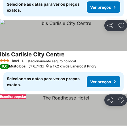
Selecione as datas para ver os preços
Ver preços
exatos.
Partilhar
Ad
ibis Carlisle City Centre
Hotel
Estacionamento seguro no local
3 Estrelas
8,0
Muito boa
6.743
a 17.2 km de Lanercost Priory
Selecione as datas para ver os preços
Ver preços
exatos.
Escolha popular
Partilhar
Ad