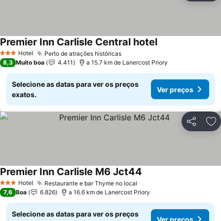
Premier Inn Carlisle Central hotel
Hotel
Perto de atrações históricas
3 Estrelas
8,3
Muito boa
4.411
a 15.7 km de Lanercost Priory
Selecione as datas para ver os preços
Ver preços
exatos.
Partilhar
Ad
Premier Inn Carlisle M6 Jct44
Hotel
Restaurante e bar Thyme no local
3 Estrelas
7,6
Boa
6.826
a 16.6 km de Lanercost Priory
Selecione as datas para ver os preços
Ver preços