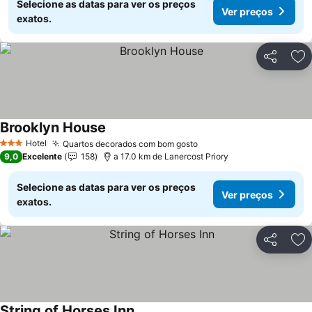
Selecione as datas para ver os preços
Ver preços
exatos.
Partilhar
Ad
Brooklyn House
Hotel
Quartos decorados com bom gosto
3 Estrelas
9,0
Excelente
158
a 17.0 km de Lanercost Priory
Selecione as datas para ver os preços
Ver preços
exatos.
Partilhar
Ad
String of Horses Inn