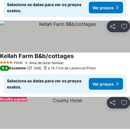
Selecione as datas para ver os preços
Ver preços
exatos.
Partilhar
Ad
Kellah Farm B&b/cottages
Hotel
Área de lazer familiar
4 Estrelas
9,8
Excelente
548
a 10.7 km de Lanercost Priory
Selecione as datas para ver os preços
Ver preços
exatos.
Escolha popular
Partilhar
Ad