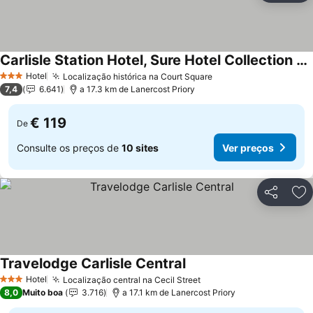
Carlisle Station Hotel, Sure Hotel Collection by BW
Hotel
Localização histórica na Court Square
3 Estrelas
7,4
6.641
a 17.3 km de Lanercost Priory
€ 119
De
Consulte os preços de
10 sites
Ver preços
Partilhar
Ad
Travelodge Carlisle Central
Hotel
Localização central na Cecil Street
3 Estrelas
8,0
Muito boa
3.716
a 17.1 km de Lanercost Priory