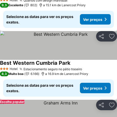
Hotel
Quartos com design individual
3 Estrelas
9,3
Excelente
802
a 15.1 km de Lanercost Priory
Selecione as datas para ver os preços
Ver preços
exatos.
Partilhar
Ad
Best Western Cumbria Park
Hotel
Estacionamento seguro no pátio traseiro
3 Estrelas
8,3
Muito boa
6.166
a 16.9 km de Lanercost Priory
Selecione as datas para ver os preços
Ver preços
exatos.
Escolha popular
Partilhar
Ad