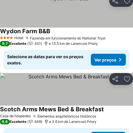
Partilhar
Ad
Wydon Farm B&B
Hotel
Fazenda em funcionamento do National Trust
4 Estrelas
9,7
Excelente
451
a 13.5 km de Lanercost Priory
Selecione as datas para ver os preços
Ver preços
exatos.
Partilhar
Ad
Scotch Arms Mews Bed & Breakfast
Casa de hóspedes
Elementos arquitetónicos históricos
9,6
Excelente
648
a 3.6 km de Lanercost Priory