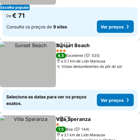
Escolha popular
€ 71
De
Consulte os preços de
9 sites
Ver preços
Sunset Beach
Partilhar
Adicionar aos favoritos
Ver preços
3 Estrelas
8,5
Excelente
535
a 0.1 km de Lido Marausa
Vistas deslumbrantes do pôr do sol
Ver pre
Selecione as datas para ver os preços
Ver preços
exatos.
Villa Speranza
Partilhar
Adicionar aos favoritos
Ver preços
1 Estrelas
7,5
Boa
144
a 2.1 km de Lido Marausa