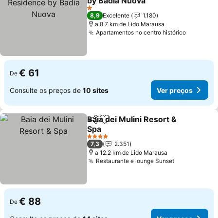
by Badia Nuova
Ver preços
1 Estrelas
8,9
Excelente
1.180
a 8.7 km de Lido Marausa
Apartamentos no centro histórico
Ver preç
€ 61
De
Consulte os preços de
10 sites
Ver preços
Baia dei Mulini Resort &
Partilhar
Adicionar aos favoritos
Spa
Ver preços
4 Estrelas
7,3
2.351
a 12.2 km de Lido Marausa
Restaurante e lounge Sunset
Ver preços
€ 88
De