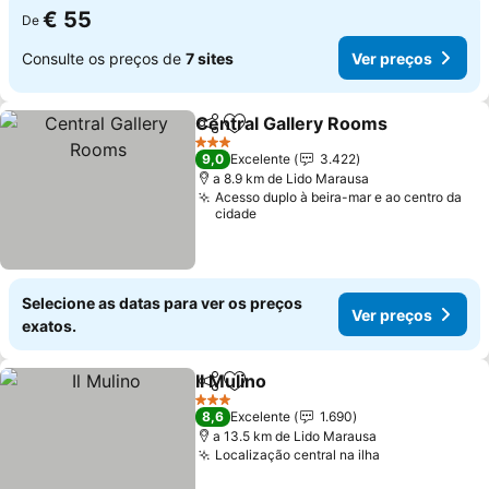
€ 55
De
Consulte os preços de
7 sites
Ver preços
Central Gallery Rooms
Partilhar
Adicionar aos favoritos
Ver
3 Estrelas
9,0
Excelente
3.422
a 8.9 km de Lido Marausa
Acesso duplo à beira-mar e ao centro da
cidade
Selecione as datas para ver os preços
Ver preços
exatos.
Il Mulino
Partilhar
Adicionar aos favoritos
Ver preços
3 Estrelas
8,6
Excelente
1.690
a 13.5 km de Lido Marausa
Localização central na ilha
Ver preços