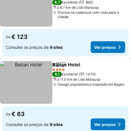
8,7
Excelente
862
a 8.7 km de Lido Marausa
Piscina na cobertura com vista para a
cidade
€ 123
De
Consulte os preços de
9 sites
Ver preços
Baitan Hotel
Partilhar
Adicionar aos favoritos
Ver preços
4 Estrelas
9,1
Excelente
1.075
a 11.0 km de Lido Marausa
Design arquitetônico inspirado em Baglio
Ve
€ 63
De
Consulte os preços de
9 sites
Ver preços