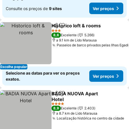
Consulte os preços de
9 sites
Ver preços
Historico loft & rooms
Partilhar
Adicionar aos favoritos
Ver 
3 Estrelas
8,6
Excelente
5.266
a 9.1 km de Lido Marausa
Passeios de barco privados pelas Ilhas Egadi
Escolha popular
Selecione as datas para ver os preços
Ver preços
exatos.
BADIA NUOVA Apart
Partilhar
Adicionar aos favoritos
Hotel
Ver preços
4 Estrelas
8,9
Excelente
2.403
a 8.7 km de Lido Marausa
Localização histórica no centro da cidade
Ve