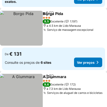
exatos.
Borgo Pida
Partilhar
Adicionar aos favoritos
Ver preços
3 Estrelas
9,5
Excelente
1.197
a 4.5 km de Lido Marausa
Serviço de massagem excepcional
Ver pre
€ 131
De
Consulte os preços de
6 sites
Ver preços
A Giummara
Partilhar
Adicionar aos favoritos
Ver preços
3 Estrelas
9,6
Excelente
172
a 7.3 km de Lido Marausa
Serviços de aluguel de carros e bicicletas
Ve