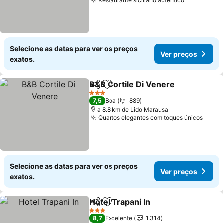
Restaurante siciliano autêntico
Ver preço
Selecione as datas para ver os preços
Ver preços
exatos.
B&B Cortile Di Venere
Partilhar
Adicionar aos favoritos
Ver 
3 Estrelas
7,5
Boa
889
a 8.8 km de Lido Marausa
Quartos elegantes com toques únicos
Ver p
Selecione as datas para ver os preços
Ver preços
exatos.
Hotel Trapani In
Partilhar
Adicionar aos favoritos
Ver preços
3 Estrelas
8,7
Excelente
1.314