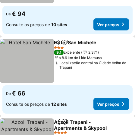
€ 94
De
Consulte os preços de
10 sites
Ver preços
Hotel San Michele
Partilhar
Adicionar aos favoritos
Ver pre
3 Estrelas
9,1
Excelente
2.371
a 8.6 km de Lido Marausa
Localização central na Cidade Velha de
Trapani
€ 66
De
Consulte os preços de
12 sites
Ver preços
Azzoli Trapani -
Partilhar
Adicionar aos favoritos
Apartments & Skypool
Ver preços
4 Estrelas