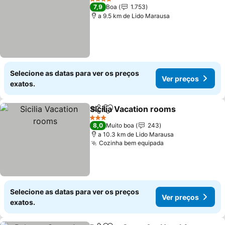
4 Estrelas
7,9
Boa
1.753
a 9.5 km de Lido Marausa
Selecione as datas para ver os preços
Ver preços
exatos.
Sicilia Vacation rooms
Partilhar
Adicionar aos favoritos
Ver 
3 Estrelas
8,0
Muito boa
243
a 10.3 km de Lido Marausa
Cozinha bem equipada
Ver preços
Selecione as datas para ver os preços
Ver preços
exatos.