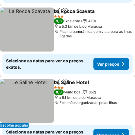
La Rocca Scavata
Partilhar
Adicionar aos favoritos
Ver preç
3 Estrelas
9,3
Excelente
419
a 5.3 km de Lido Marausa
Piscina panorâmica com vista para as Ilhas
Égadas
Selecione as datas para ver os preços
Ver preços
exatos.
Le Saline Hotel
Partilhar
Adicionar aos favoritos
Ver preços
3 Estrelas
8,3
Muito boa
852
a 6.1 km de Lido Marausa
Excursões organizadas pelas ilhas
Ver pre
Escolha popular
Selecione as datas para ver os preços