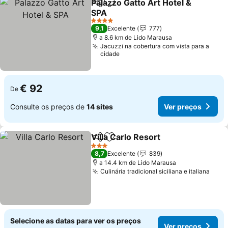
Palazzo Gatto Art Hotel &
Partilhar
Adicionar aos favoritos
SPA
Ver preços
4 Estrelas
9,1
Excelente
777
a 8.6 km de Lido Marausa
Jacuzzi na cobertura com vista para a
cidade
€ 92
De
Consulte os preços de
14 sites
Ver preços
Villa Carlo Resort
Partilhar
Adicionar aos favoritos
Ver preç
3 Estrelas
8,7
Excelente
839
a 14.4 km de Lido Marausa
Culinária tradicional siciliana e italiana
Ver 
Selecione as datas para ver os preços
Ver preços