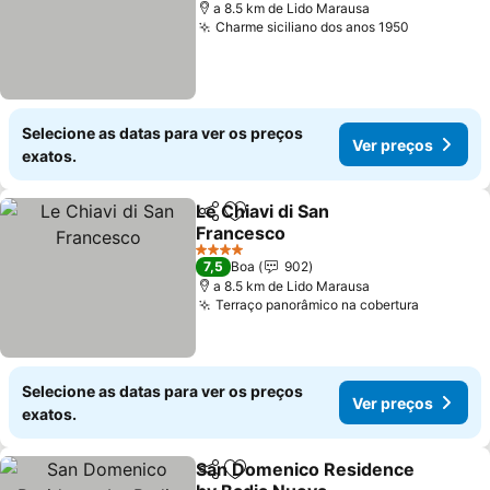
a 8.5 km de Lido Marausa
Charme siciliano dos anos 1950
Ver preço
Selecione as datas para ver os preços
Ver preços
exatos.
Le Chiavi di San
Partilhar
Adicionar aos favoritos
Francesco
Ver preços
4 Estrelas
7,5
Boa
902
a 8.5 km de Lido Marausa
Terraço panorâmico na cobertura
Ver preç
Selecione as datas para ver os preços
Ver preços
exatos.
San Domenico Residence
Partilhar
Adicionar aos favoritos