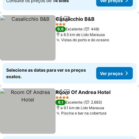
Consulte os preços de
14 sites
Ver preços
Casalicchio B&B
Partilhar
Adicionar aos favoritos
Ver preço
3 Estrelas
9,6
Excelente
448
a 8.5 km de Lido Marausa
Vistas do porto e do oceano
Ver preços
Selecione as datas para ver os preços
Ver preços
exatos.
Room Of Andrea Hotel
Partilhar
Adicionar aos favoritos
Ver
4 Estrelas
9,1
Excelente
2.693
a 9.1 km de Lido Marausa
Piscina e bar na cobertura
Ver preços