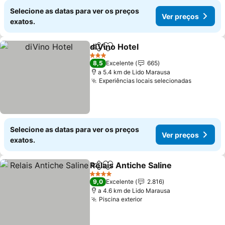
Selecione as datas para ver os preços
Ver preços
exatos.
diVino Hotel
Partilhar
Adicionar aos favoritos
Ver preços
3 Estrelas
8,5
Excelente
665
a 5.4 km de Lido Marausa
Experiências locais selecionadas
Ver preç
Selecione as datas para ver os preços
Ver preços
exatos.
Relais Antiche Saline
Partilhar
Adicionar aos favoritos
Ver p
4 Estrelas
9,0
Excelente
2.816
a 4.6 km de Lido Marausa
Piscina exterior
Ver preços