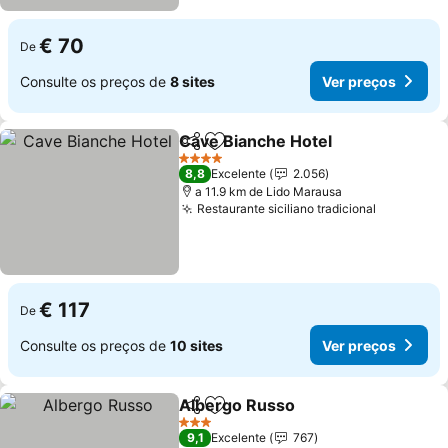
€ 70
De
Consulte os preços de
8 sites
Ver preços
Cave Bianche Hotel
Partilhar
Adicionar aos favoritos
Ver pr
4 Estrelas
8,8
Excelente
2.056
a 11.9 km de Lido Marausa
Restaurante siciliano tradicional
Ver preç
€ 117
De
Consulte os preços de
10 sites
Ver preços
Albergo Russo
Partilhar
Adicionar aos favoritos
Ver preços
3 Estrelas
9,1
Excelente
767