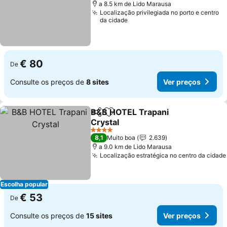
a 8.5 km de Lido Marausa
Localização privilegiada no porto e centro
da cidade
€ 80
De
Consulte os preços de
8 sites
Ver preços
B&B HOTEL Trapani
Partilhar
Adicionar aos favoritos
Crystal
Ver preços
4 Estrelas
8,1
Muito boa
2.639
a 9.0 km de Lido Marausa
Localização estratégica no centro da cidade
Escolha popular
€ 53
De
Consulte os preços de
15 sites
Ver preços