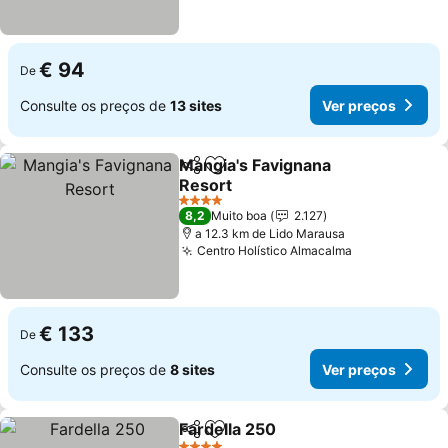
€ 94
De
Consulte os preços de
13 sites
Ver preços
Mangia's Favignana
Partilhar
Adicionar aos favoritos
Resort
Ver preços
4 Estrelas
8,2
Muito boa
2.127
a 12.3 km de Lido Marausa
Centro Holístico Almacalma
Ver preços
€ 133
De
Consulte os preços de
8 sites
Ver preços
Fardella 250
Partilhar
Adicionar aos favoritos
Ver preços