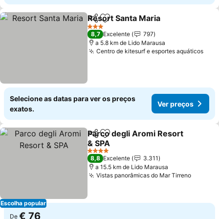
Resort Santa Maria
Partilhar
Adicionar aos favoritos
Ver pr
3 Estrelas
8,7
Excelente
797
a 5.8 km de Lido Marausa
Centro de kitesurf e esportes aquáticos
Ver 
Selecione as datas para ver os preços
Ver preços
exatos.
Parco degli Aromi Resort
Partilhar
Adicionar aos favoritos
& SPA
Ver preços
4 Estrelas
8,8
Excelente
3.311
a 15.5 km de Lido Marausa
Vistas panorâmicas do Mar Tirreno
Ver pre
Escolha popular
€ 76
De