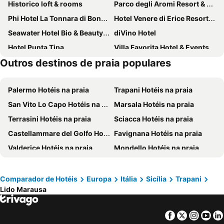
Historico loft & rooms
Parco degli Aromi Resort & SPA
Phi Hotel La Tonnara di Bonagia
Hotel Venere di Erice Resort & Spa
Seawater Hotel Bio & Beauty Spa
diVino Hotel
Hotel Punta Tipa
Villa Favorita Hotel & Events
Outros destinos de praia populares
Il Mulino
Central Gallery Rooms
Baitan Hotel
Palazzo Gatto Art Hotel & SPA
Palermo Hotéis na praia
Trapani Hotéis na praia
Cave Bianche Hotel
Relais Antiche Saline
San Vito Lo Capo Hotéis na praia
Marsala Hotéis na praia
Mangia's Favignana Resort
Room Of Andrea Hotel
Terrasini Hotéis na praia
Sciacca Hotéis na praia
Villaggio Approdo di Ulisse
Casalicchio B&B
Castellammare del Golfo Hotéis na praia
Favignana Hotéis na praia
Hotel Moderno
Hotel Trapani In
Valderice Hotéis na praia
Mondello Hotéis na praia
BADIA NUOVA Apart Hotel
Viacolvento
Mazara del Vallo Hotéis na praia
Castelvetrano Hotéis na praia
Hotel San Michele
Albergo Russo
Alcamo Hotéis na praia
Balestrate Hotéis na praia
B&B Cortile Di Venere
Firriato Hospitality - Baglio Sorìa
Comparador de Hotéis
Europa
Itália
Sicília
Trapani
Lido Marausa
Santa Flavia Hotéis na praia
Isola delle Femmine Hotéis na praia
Best Western Hotel Stella D'Italia
Bed & Breakfast Terrazze Villanova
Custonaci Hotéis na praia
Cinisi Hotéis na praia
Re Sale Boutique Hotel
Almaran B&B Trapani port & city
Facebook
Twitter
Insta
Yo
Erice Hotéis na praia
Paceco Hotéis na praia
Grand Hotel Palace
Hotel Carmine