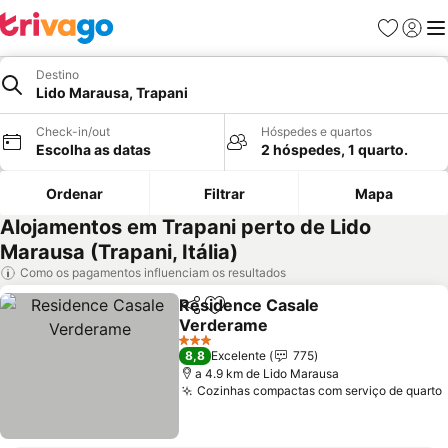
Favoritos
Iniciar
Me
Destino
Lido Marausa, Trapani
Check-in/out
Hóspedes e quartos
Escolha as datas
2 hóspedes, 1 quarto.
Ordenar
Filtrar
Mapa
Alojamentos em Trapani perto de Lido
Marausa (Trapani, Itália)
Como os pagamentos influenciam os resultados
Residence Casale
Partilhar
Adicionar aos favoritos
Verderame
Ver preços
3 Estrelas
8,8
Excelente
775
a 4.9 km de Lido Marausa
Cozinhas compactas com serviço de quarto