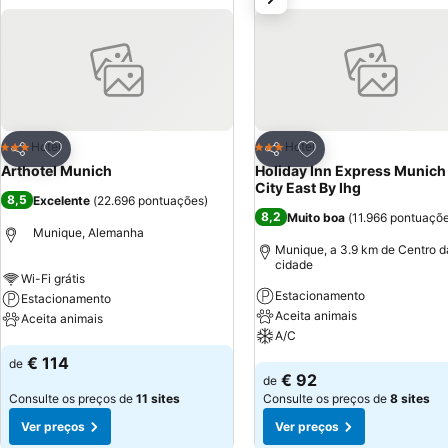
Adicionar aos favoritos
Adicionar aos favor
Hotel
Hotel
3 Estrelas
3 Estrelas
Partilhar
Partilhar
Arthotel Munich
Holiday Inn Express Munich
City East By Ihg
8,5
Excelente
(
22.696 pontuações
)
8,2
Muito boa
(
11.966 pontuaçõ
Munique, Alemanha
Munique, a 3.9 km de Centro d
cidade
Wi-Fi grátis
Estacionamento
Estacionamento
Aceita animais
Aceita animais
A/C
Ver preços
€ 114
de
Ver preços
€ 92
de
Consulte os preços de
11 sites
Consulte os preços de
8 sites
Ver preços
Ver preços