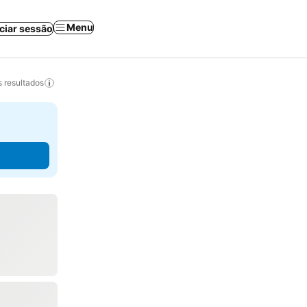
Menu
iciar sessão
 resultados