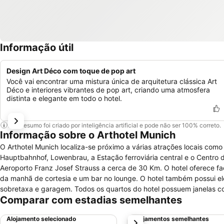
Informação útil
Design Art Déco com toque de pop art
Você vai encontrar uma mistura única de arquitetura clássica Art
Déco e interiores vibrantes de pop art, criando uma atmosfera
distinta e elegante em todo o hotel.
Este resumo foi criado por inteligência artificial e pode não ser 100% correto.
Informação sobre o Arthotel Munich
O Arthotel Munich localiza-se próximo a várias atrações locais como 
Hauptbahnhof, Lowenbrau, a Estação ferroviária central e o Centro
Aeroporto Franz Josef Strauss a cerca de 30 Km. O hotel oferece f
da manhã de cortesia e um bar no lounge. O hotel também possui e
sobretaxa e garagem. Todos os quartos do hotel possuem janelas com
Comparar com estadias semelhantes
TV a cabo e via satélite, além de telefone. Os quartos também poss
Alojamento selecionado
Alojamentos semelhantes
próximo