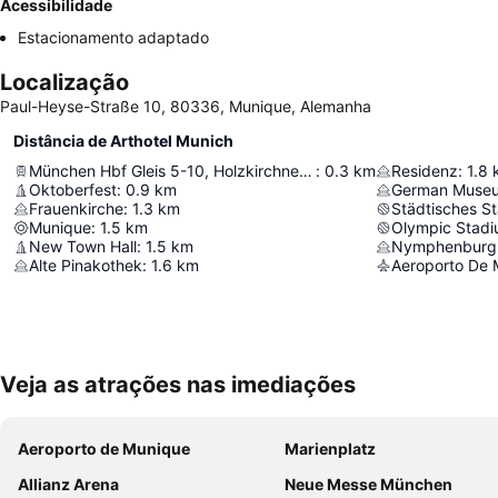
Acessibilidade
Estacionamento adaptado
Localização
Paul-Heyse-Straße 10, 80336, Munique, Alemanha
Distância de Arthotel Munich
München Hbf Gleis 5-10, Holzkirchner Bahnhof
:
0.3
km
Residenz
:
1.8
Oktoberfest
:
0.9
km
German Muse
Frauenkirche
:
1.3
km
Munique
:
1.5
km
Olympic Stad
New Town Hall
:
1.5
km
Nymphenburg 
Alte Pinakothek
:
1.6
km
Aeroporto De 
Veja as atrações nas imediações
Aeroporto de Munique
Marienplatz
Allianz Arena
Neue Messe München