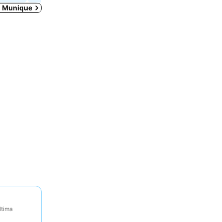
m Munique
ltima