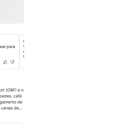
Acomodações que aceitam animais de estimação
eal para
Viaje com seus amigos peludos, pois o hotel aceita anim
estimação, garantindo uma experiência de viagem comp
toda a família.
,
ort (OBF) e o
spedes, café
pagamento de
 canais de