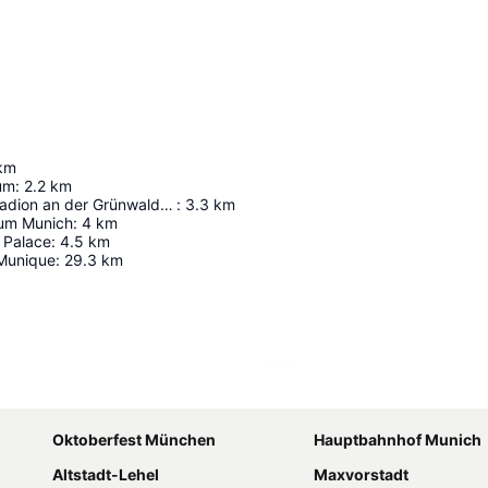
km
um
:
2.2
km
Städtisches Stadion an der Grünwalder Straße
:
3.3
km
ium Munich
:
4
km
Palace
:
4.5
km
Munique
:
29.3
km
Ampliar mapa
Oktoberfest München
Hauptbahnhof Munich
Altstadt-Lehel
Maxvorstadt