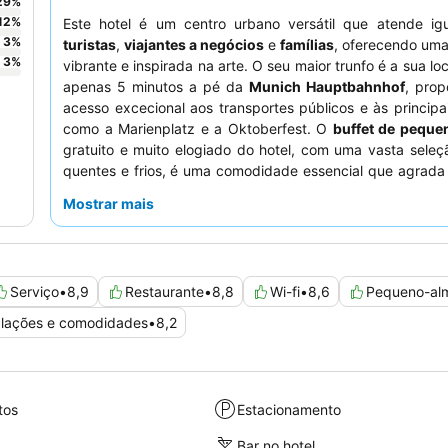
29
%
12
%
Este hotel é um centro urbano versátil que atende ig
3
%
turistas
,
viajantes a negócios
e
famílias
, oferecendo uma
3
%
vibrante e inspirada na arte. O seu maior trunfo é a sua lo
apenas 5 minutos a pé da
Munich Hauptbahnhof
, prop
acesso excecional aos transportes públicos e às principa
como a Marienplatz e a Oktoberfest. O
buffet de pequ
gratuito e muito elogiado do hotel, com uma vasta seleç
quentes e frios, é uma comodidade essencial que agrada
hóspedes. Os hóspedes elogiam consistentemente o
Mostrar mais
receção, simpático e prestável
, que se esforça para g
estadia tranquila. Para uma experiência mais tranquila
pedir um quarto com vista para o jardim.
Serviço
•
8,9
Restaurante
•
8,8
Wi-fi
•
8,6
Pequeno-al
alações e comodidades
•
8,2
tos
Estacionamento
Bar no hotel