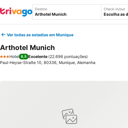
Destino
Check-in/out
Escolha as 
Ver todas as estadias em Munique
Arthotel Munich
Hotel
Excelente
(
22.696 pontuações
)
8,5
3 Estrelas
Paul-Heyse-Straße 10, 80336, Munique, Alemanha