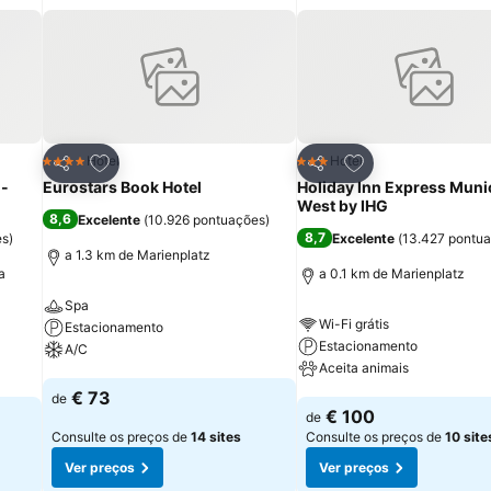
itos
Adicionar aos favoritos
Adicionar aos fav
Hotel
Hotel
4 Estrelas
3 Estrelas
Partilhar
Partilhar
 -
Eurostars Book Hotel
Holiday Inn Express Muni
West by IHG
8,6
Excelente
(
10.926 pontuações
)
8,7
es
)
Excelente
(
13.427 pontu
a 1.3 km de Marienplatz
a
a 0.1 km de Marienplatz
Spa
Wi-Fi grátis
Estacionamento
Estacionamento
A/C
Aceita animais
Ver preços
€ 73
de
Ver preços
€ 100
de
Consulte os preços de
14 sites
Consulte os preços de
10 site
Ver preços
Ver preços