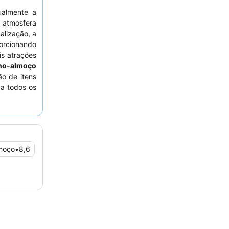
ualmente a
 atmosfera
calização, a
orcionando
is atrações
eno-almoço
ão de itens
 a todos os
pessoal da
arantir uma
, considere
moço
•
8,6