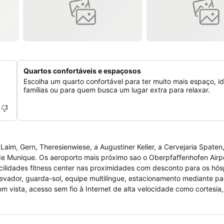
Quartos confortáveis e espaçosos
Escolha um quarto confortável para ter muito mais espaço, id
famílias ou para quem busca um lugar extra para relaxar.
Laim, Gern, Theresienwiese, a Augustiner Keller, a Cervejaria Spaten
 de Munique. Os aeroporto mais próximo sao o Oberpfaffenhofen Airp
acilidades fitness center nas proximidades com desconto para os hó
levador, guarda-sol, equipe multilíngue, estacionamento mediante 
 vista, acesso sem fio à Internet de alta velocidade como cortesia,
uem banheiro privativo e secador de cabelo.