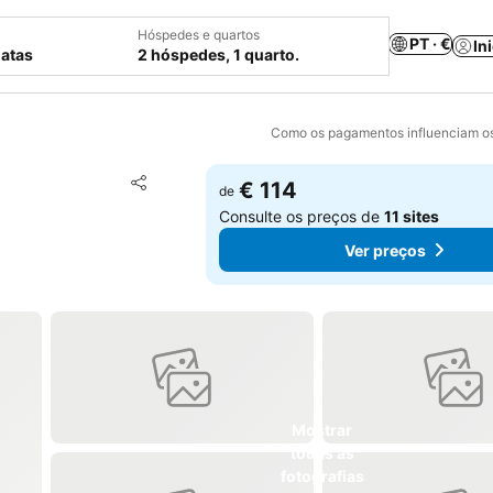
Hóspedes e quartos
PT · €
In
datas
2 hóspedes, 1 quarto.
Como os pagamentos influenciam os
Adicionar aos favoritos
€ 114
de
Partilhar
Consulte os preços de
11 sites
Ver preços