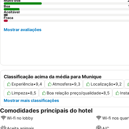
Muito boa
Boa
Aceitável
Fraca
Mostrar avaliações
Classificação acima da média para Munique
Experiência
•
9,4
Atmosfera
•
9,3
Localização
•
9,2
Limpeza
•
8,5
Boa relação preço/qualidade
•
8,5
Inst
Mostrar mais classificações
Comodidades principais do hotel
Wi-fi no lobby
Wi-fi nos quar
Aceita animais
A/C