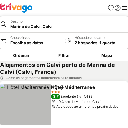
Favoritos
Iniciar
Me
Destino
Marina de Calvi, Calvi
Check-in/out
Hóspedes e quartos
Escolha as datas
2 hóspedes, 1 quarto.
Ordenar
Filtrar
Mapa
Alojamentos em Calvi perto de Marina de
Calvi (Calvi, França)
Como os pagamentos influenciam os resultados
Hôtel Méditerranée
Partilhar
Adicionar aos favoritos
3 Estrelas
8,7
Excelente
1.485
a 0.3 km de Marina de Calvi
Atividades ao ar livre nas proximidades