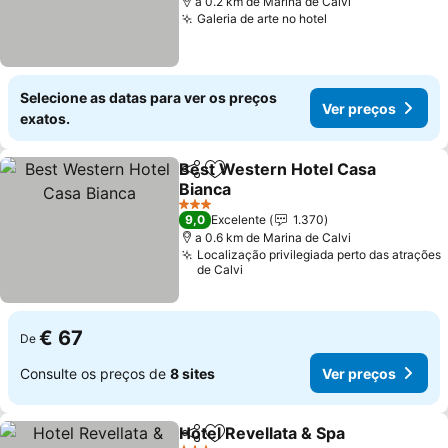
a 0.2 km de Marina de Calvi
Galeria de arte no hotel
Selecione as datas para ver os preços
Ver preços
exatos.
Best Western Hotel Casa
Partilhar
Adicionar aos favoritos
Bianca
3 Estrelas
9,0
Excelente
1.370
a 0.6 km de Marina de Calvi
Localização privilegiada perto das atrações
de Calvi
€ 67
De
Consulte os preços de
8 sites
Ver preços
Hotel Revellata & Spa
Partilhar
Adicionar aos favoritos