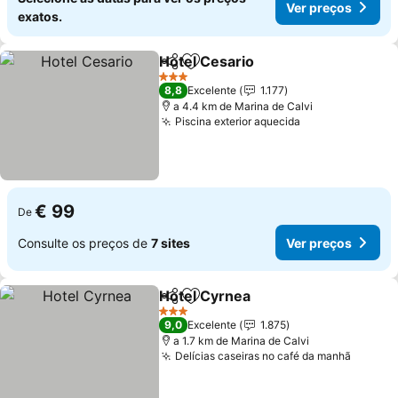
Ver preços
exatos.
Hotel Cesario
Partilhar
Adicionar aos favoritos
3 Estrelas
8,8
Excelente
1.177
a 4.4 km de Marina de Calvi
Piscina exterior aquecida
€ 99
De
Consulte os preços de
7 sites
Ver preços
Hotel Cyrnea
Partilhar
Adicionar aos favoritos
3 Estrelas
9,0
Excelente
1.875
a 1.7 km de Marina de Calvi
Delícias caseiras no café da manhã