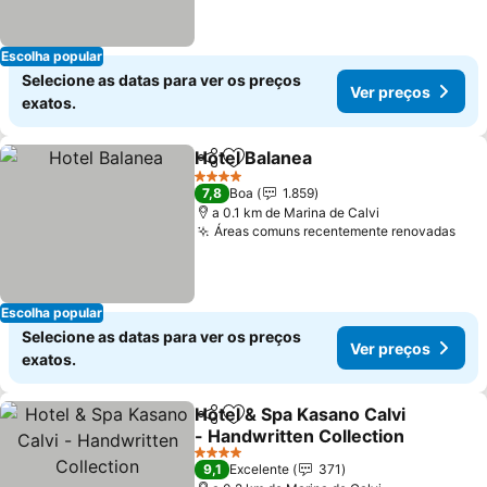
Escolha popular
Selecione as datas para ver os preços
Ver preços
exatos.
Hotel Balanea
Partilhar
Adicionar aos favoritos
4 Estrelas
7,8
Boa
1.859
a 0.1 km de Marina de Calvi
Áreas comuns recentemente renovadas
Escolha popular
Selecione as datas para ver os preços
Ver preços
exatos.
Hotel & Spa Kasano Calvi
Partilhar
Adicionar aos favoritos
- Handwritten Collection
4 Estrelas
9,1
Excelente
371