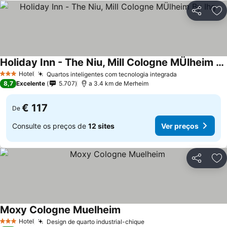
Partilhar
Ad
Holiday Inn - The Niu, Mill Cologne MÜlheim By Ihg
Hotel
Quartos inteligentes com tecnologia integrada
3 Estrelas
8,7
Excelente
5.707
a 3.4 km de Merheim
€ 117
De
Consulte os preços de
12 sites
Ver preços
Partilhar
Ad
Moxy Cologne Muelheim
Hotel
Design de quarto industrial-chique
3 Estrelas