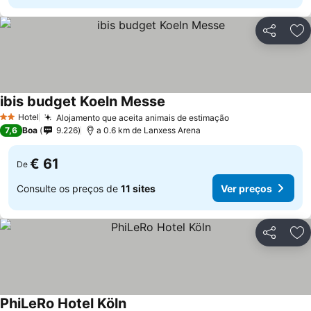
Partilhar
Ad
ibis budget Koeln Messe
Hotel
Alojamento que aceita animais de estimação
2 Estrelas
7,6
Boa
9.226
a 0.6 km de Lanxess Arena
€ 61
De
Consulte os preços de
11 sites
Ver preços
Partilhar
Ad
PhiLeRo Hotel Köln