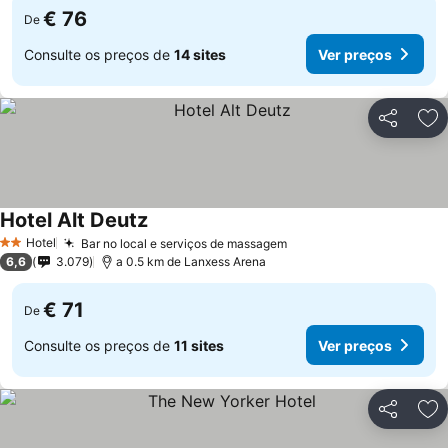
€ 76
De
Consulte os preços de
14 sites
Ver preços
Partilhar
Ad
Hotel Alt Deutz
Hotel
Bar no local e serviços de massagem
2 Estrelas
6,6
3.079
a 0.5 km de Lanxess Arena
€ 71
De
Consulte os preços de
11 sites
Ver preços
Partilhar
Ad