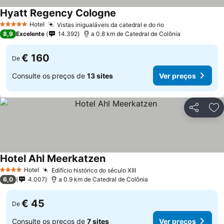
Hyatt Regency Cologne
Hotel
Vistas inigualáveis da catedral e do rio
5 Estrelas
8,9
Excelente
14.392
a 0.8 km de Catedral de Colônia
€ 160
De
Consulte os preços de
13 sites
Ver preços
Partilhar
Ad
Hotel Ahl Meerkatzen
Hotel
Edifício histórico do século XIII
4 Estrelas
6,0
4.007
a 0.9 km de Catedral de Colônia
€ 45
De
Consulte os preços de
7 sites
Ver preços