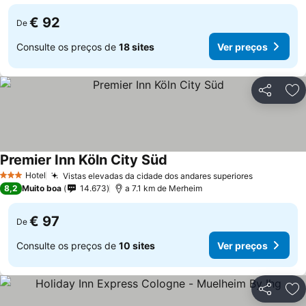
€ 92
De
Consulte os preços de
18 sites
Ver preços
Partilhar
Ad
Premier Inn Köln City Süd
Hotel
Vistas elevadas da cidade dos andares superiores
3 Estrelas
8,2
Muito boa
14.673
a 7.1 km de Merheim
€ 97
De
Consulte os preços de
10 sites
Ver preços
Partilhar
Ad