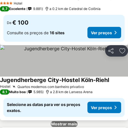
Hotel
4 Estrelas
8,7
Excelente
9.881
a 0.2 km de Catedral de Colônia
€ 100
De
Consulte os preços de
16 sites
Ver preços
Partilhar
Ad
Jugendherberge City-Hostel Köln-Riehl
Hostel
Quartos modernos com banheiro privativo
8,1
Muito boa
5.985
a 2.8 km de Lanxess Arena
Selecione as datas para ver os preços
Ver preços
exatos.
Mostrar mais