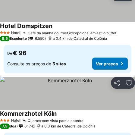
Hotel Domspitzen
Hotel
Café da manhã gourmet excepcional em estilo buffet
3 Estrelas
8,5
Excelente
6.550
a 0.4 km de Catedral de Colônia
€ 96
De
Consulte os preços de
5 sites
Ver preços
Partilhar
Ad
Kommerzhotel Köln
Hotel
Quartos com vista para a catedral
3 Estrelas
7,9
Boa
6.174
a 0.3 km de Catedral de Colônia