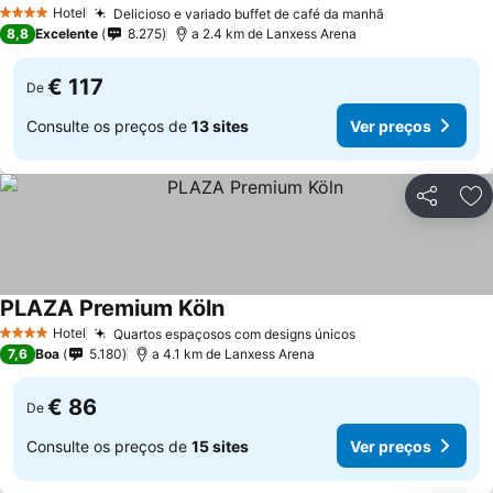
Hotel
Delicioso e variado buffet de café da manhã
4 Estrelas
8,8
Excelente
8.275
a 2.4 km de Lanxess Arena
€ 117
De
Consulte os preços de
13 sites
Ver preços
Partilhar
Ad
PLAZA Premium Köln
Hotel
Quartos espaçosos com designs únicos
4 Estrelas
7,6
Boa
5.180
a 4.1 km de Lanxess Arena
€ 86
De
Consulte os preços de
15 sites
Ver preços