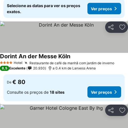
Selecione as datas para ver os preços
Ver preços
exatos.
Partilhar
Ad
Dorint An der Messe Köln
Hotel
Restaurante de café da manhã com jardim de inverno
4 Estrelas
8,5
Excelente
20.930
a 0.4 km de Lanxess Arena
€ 80
De
Consulte os preços de
18 sites
Ver preços
Partilhar
Ad