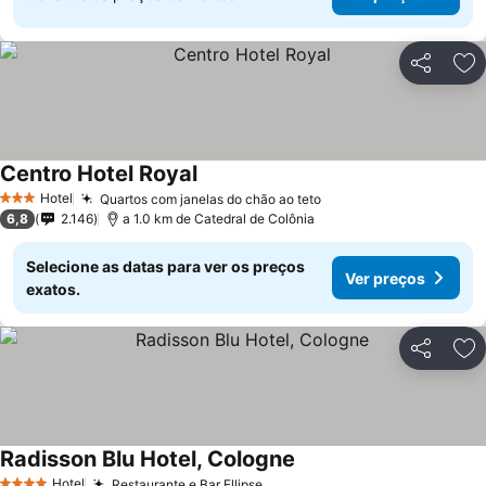
Partilhar
Ad
Centro Hotel Royal
Hotel
Quartos com janelas do chão ao teto
3 Estrelas
6,8
2.146
a 1.0 km de Catedral de Colônia
Selecione as datas para ver os preços
Ver preços
exatos.
Partilhar
Ad
Radisson Blu Hotel, Cologne
Hotel
Restaurante e Bar Ellipse