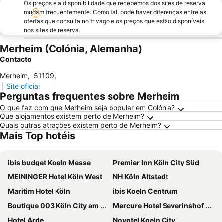
Os preços e a disponibilidade que recebemos dos sites de reserva
mudam frequentemente. Como tal, pode haver diferenças entre as
ofertas que consulta no trivago e os preços que estão disponíveis
nos sites de reserva.
Merheim (Colónia, Alemanha)
Contacto
Merheim
,
51109
,
|
Site oficial
Perguntas frequentes sobre Merheim
O que faz com que Merheim seja popular em Colónia?
Que alojamentos existem perto de Merheim?
Quais outras atrações existem perto de Merheim?
Mais Top hotéis
ibis budget Koeln Messe
Premier Inn Köln City Süd
MEININGER Hotel Köln West
NH Köln Altstadt
Maritim Hotel Köln
ibis Koeln Centrum
Boutique 003 Köln City am Dom, Trademark Collection by Wyndham
Mercure Hotel Severinshof Koeln City
Hotel Arde
Novotel Koeln City