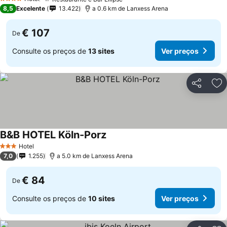
4 Estrelas
8,5
Excelente
13.422
a 0.6 km de Lanxess Arena
€ 107
De
Consulte os preços de
13 sites
Ver preços
Partilhar
Ad
B&B HOTEL Köln-Porz
Hotel
3 Estrelas
7,0
1.255
a 5.0 km de Lanxess Arena
€ 84
De
Consulte os preços de
10 sites
Ver preços