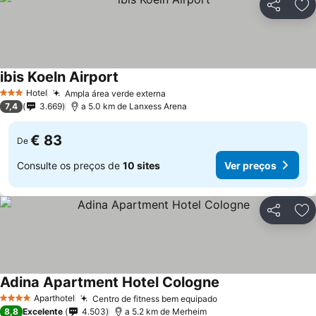
Partilhar
Ad
ibis Koeln Airport
Hotel
Ampla área verde externa
3 Estrelas
7,4
3.669
a 5.0 km de Lanxess Arena
€ 83
De
Consulte os preços de
10 sites
Ver preços
Partilhar
Ad
Adina Apartment Hotel Cologne
Aparthotel
Centro de fitness bem equipado
4 Estrelas
8,8
Excelente
4.503
a 5.2 km de Merheim