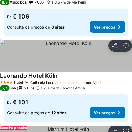
8,3
Muito boa
7.066
a 3.5 km de Merheim
€ 106
De
Consulte os preços de
8 sites
Ver preços
Partilhar
Ad
Leonardo Hotel Köln
Hotel
Culinária internacional no restaurante Vinci
4 Estrelas
7,7
Boa
5.135
a 2.0 km de Lanxess Arena
€ 101
De
Consulte os preços de
12 sites
Ver preços
Escolha popular