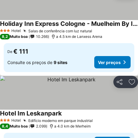
Holiday Inn Express Cologne - Muelheim By Ihg
Hotel
Salas de conferência com luz natural
3 Estrelas
8,2
Muito boa
10.266
a 4.5 km de Lanxess Arena
€ 111
De
Consulte os preços de
9 sites
Ver preços
Partilhar
Ad
Hotel Im Leskanpark
Hotel
Edifício moderno em parque industrial
3 Estrelas
8,4
Muito boa
2.099
a 4.0 km de Merheim