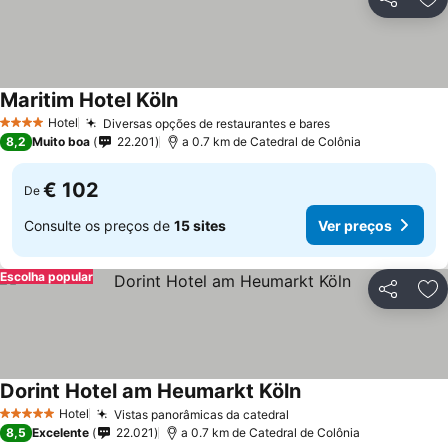
Partilhar
Ad
Maritim Hotel Köln
Hotel
Diversas opções de restaurantes e bares
4 Estrelas
8,2
Muito boa
22.201
a 0.7 km de Catedral de Colônia
€ 102
De
Consulte os preços de
15 sites
Ver preços
Escolha popular
Partilhar
Ad
Dorint Hotel am Heumarkt Köln
Hotel
Vistas panorâmicas da catedral
5 Estrelas
8,5
Excelente
22.021
a 0.7 km de Catedral de Colônia