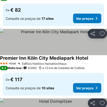
€ 82
De
Consulte os preços de
17 sites
Ver preços
Partilhar
Ad
Premier Inn Köln City Mediapark Hotel
Hotel
Edifício histórico Hansahochhaus
3 Estrelas
8,2
Muito boa
9.064
a 1.0 km de Catedral de Colônia
€ 117
De
Consulte os preços de
10 sites
Ver preços
Partilhar
Ad