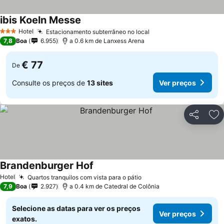
ibis Koeln Messe
Hotel
Estacionamento subterrâneo no local
3 Estrelas
7,8
Boa
6.955
a 0.6 km de Lanxess Arena
€ 77
De
Consulte os preços de
13 sites
Ver preços
Partilhar
Ad
Brandenburger Hof
Hotel
Quartos tranquilos com vista para o pátio
7,9
Boa
2.927
a 0.4 km de Catedral de Colônia
Selecione as datas para ver os preços
Ver preços
exatos.