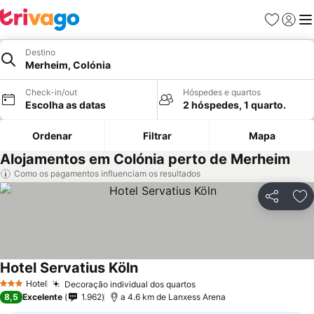
Favoritos
Iniciar
Me
Destino
Merheim, Colónia
Check-in/out
Hóspedes e quartos
Escolha as datas
2 hóspedes, 1 quarto.
Ordenar
Filtrar
Mapa
Alojamentos em Colónia perto de Merheim
Como os pagamentos influenciam os resultados
Partilhar
Ad
Hotel Servatius Köln
Hotel
Decoração individual dos quartos
3 Estrelas
8,5
Excelente
1.962
a 4.6 km de Lanxess Arena