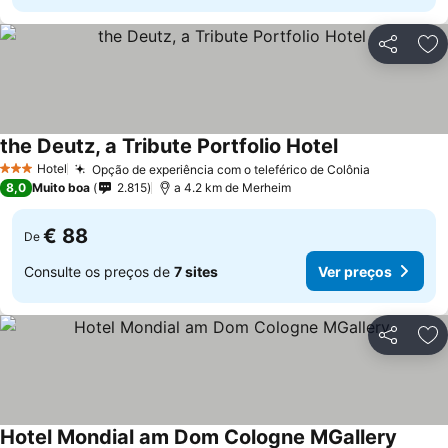
Partilhar
Ad
the Deutz, a Tribute Portfolio Hotel
Hotel
Opção de experiência com o teleférico de Colônia
3 Estrelas
8,0
Muito boa
2.815
a 4.2 km de Merheim
€ 88
De
Consulte os preços de
7 sites
Ver preços
Partilhar
Ad
Hotel Mondial am Dom Cologne MGallery