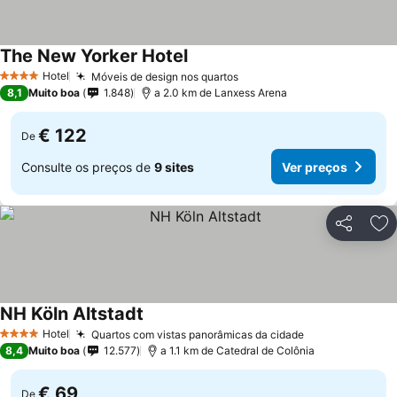
The New Yorker Hotel
Hotel
Móveis de design nos quartos
4 Estrelas
8,1
Muito boa
1.848
a 2.0 km de Lanxess Arena
€ 122
De
Consulte os preços de
9 sites
Ver preços
Partilhar
Ad
NH Köln Altstadt
Hotel
Quartos com vistas panorâmicas da cidade
4 Estrelas
8,4
Muito boa
12.577
a 1.1 km de Catedral de Colônia
€ 69
De