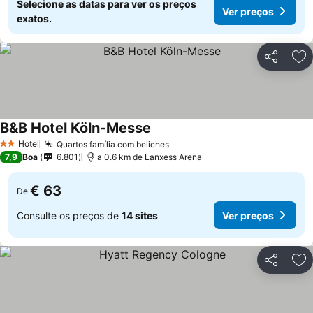
Selecione as datas para ver os preços
Ver preços
exatos.
Partilhar
Ad
B&B Hotel Köln-Messe
Hotel
Quartos família com beliches
2 Estrelas
7,9
Boa
6.801
a 0.6 km de Lanxess Arena
€ 63
De
Consulte os preços de
14 sites
Ver preços
Partilhar
Ad