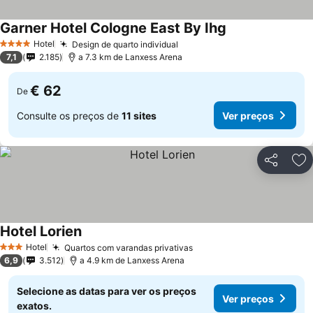
Garner Hotel Cologne East By Ihg
Hotel
Design de quarto individual
4 Estrelas
7,1
2.185
a 7.3 km de Lanxess Arena
€ 62
De
Consulte os preços de
11 sites
Ver preços
Partilhar
Ad
Hotel Lorien
Hotel
Quartos com varandas privativas
3 Estrelas
6,9
3.512
a 4.9 km de Lanxess Arena
Selecione as datas para ver os preços
Ver preços
exatos.