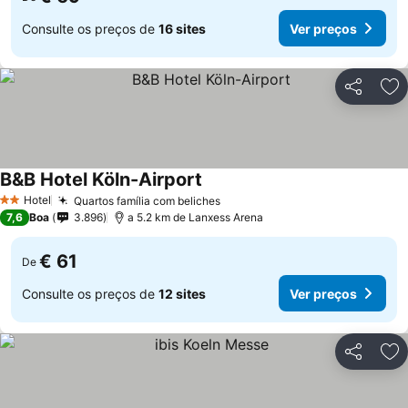
Consulte os preços de
16 sites
Ver preços
Partilhar
Ad
B&B Hotel Köln-Airport
Hotel
Quartos família com beliches
2 Estrelas
7,6
Boa
3.896
a 5.2 km de Lanxess Arena
€ 61
De
Consulte os preços de
12 sites
Ver preços
Partilhar
Ad