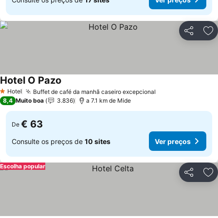
Partilhar
Ad
Hotel O Pazo
Hotel
Buffet de café da manhã caseiro excepcional
1 Estrelas
8,4
Muito boa
3.836
a 7.1 km de Mide
€ 63
De
Consulte os preços de
10 sites
Ver preços
Escolha popular
Partilhar
Ad