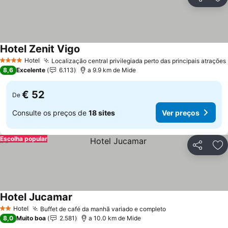
Partilhar
Ad
Hotel Zenit Vigo
Hotel
Localização central privilegiada perto das principais atrações
4 Estrelas
8,6
Excelente
6.113
a 9.9 km de Mide
€ 52
De
Consulte os preços de
18 sites
Ver preços
Escolha popular
Partilhar
Ad
Hotel Jucamar
Hotel
Buffet de café da manhã variado e completo
2 Estrelas
8,0
Muito boa
2.581
a 10.0 km de Mide