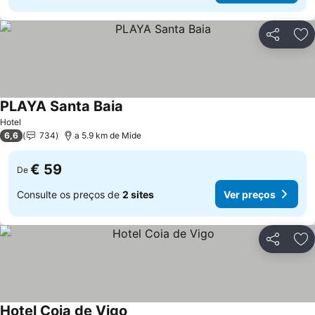
Partilhar
Ad
PLAYA Santa Baia
Hotel
6,6
734
a 5.9 km de Mide
€ 59
De
Consulte os preços de
2 sites
Ver preços
Partilhar
Ad
Hotel Coia de Vigo