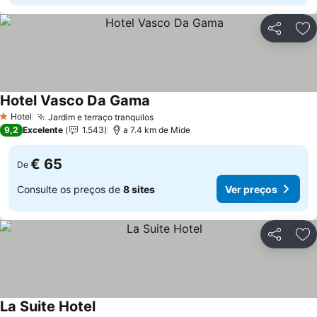
Partilhar
Ad
Hotel Vasco Da Gama
Hotel
Jardim e terraço tranquilos
1 Estrelas
9,2
Excelente
1.543
a 7.4 km de Mide
€ 65
De
Consulte os preços de
8 sites
Ver preços
Partilhar
Ad
La Suite Hotel