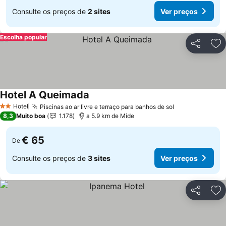
Consulte os preços de
2 sites
Ver preços
Escolha popular
Partilhar
Ad
Hotel A Queimada
Hotel
Piscinas ao ar livre e terraço para banhos de sol
2 Estrelas
8,3
Muito boa
1.178
a 5.9 km de Mide
€ 65
De
Consulte os preços de
3 sites
Ver preços
Partilhar
Ad