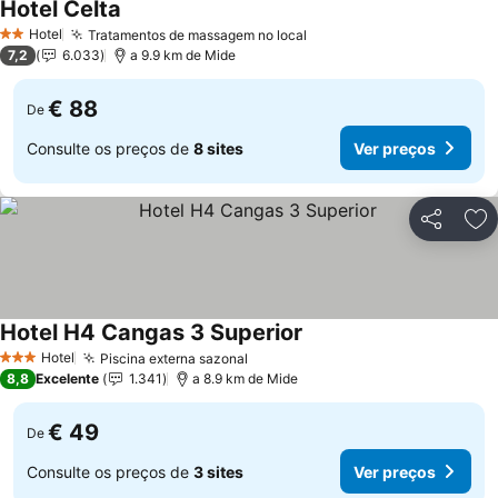
Hotel Celta
Hotel
Tratamentos de massagem no local
2 Estrelas
7,2
6.033
a 9.9 km de Mide
€ 88
De
Consulte os preços de
8 sites
Ver preços
Partilhar
Ad
Hotel H4 Cangas 3 Superior
Hotel
Piscina externa sazonal
3 Estrelas
8,8
Excelente
1.341
a 8.9 km de Mide
€ 49
De
Consulte os preços de
3 sites
Ver preços