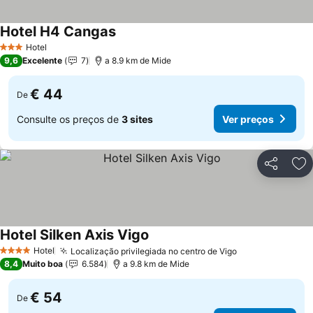
Hotel H4 Cangas
Hotel
3 Estrelas
9,6
Excelente
7
a 8.9 km de Mide
€ 44
De
Consulte os preços de
3 sites
Ver preços
Partilhar
Ad
Hotel Silken Axis Vigo
Hotel
Localização privilegiada no centro de Vigo
4 Estrelas
8,4
Muito boa
6.584
a 9.8 km de Mide
€ 54
De