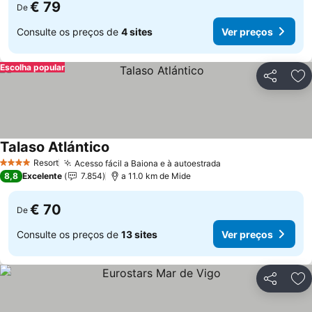
€ 79
De
Consulte os preços de
4 sites
Ver preços
Escolha popular
Partilhar
Ad
Talaso Atlántico
Resort
Acesso fácil a Baiona e à autoestrada
4 Estrelas
8,8
Excelente
7.854
a 11.0 km de Mide
€ 70
De
Consulte os preços de
13 sites
Ver preços
Partilhar
Ad