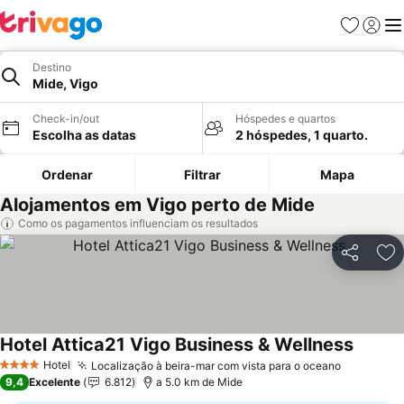
Favoritos
Iniciar
Me
Destino
Mide, Vigo
Check-in/out
Hóspedes e quartos
Escolha as datas
2 hóspedes, 1 quarto.
Ordenar
Filtrar
Mapa
Alojamentos em Vigo perto de Mide
Como os pagamentos influenciam os resultados
Partilhar
Ad
Hotel Attica21 Vigo Business & Wellness
Hotel
Localização à beira-mar com vista para o oceano
4 Estrelas
9,4
Excelente
6.812
a 5.0 km de Mide