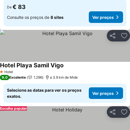
€ 83
De
Consulte os preços de
8 sites
Ver preços
Partilhar
Ad
Hotel Playa Samil Vigo
Hotel
1 Estrelas
9,0
Excelente
1.296
a 3.9 km de Mide
Selecione as datas para ver os preços
Ver preços
exatos.
Escolha popular
Partilhar
Ad