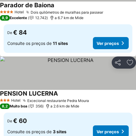
Parador de Baiona
Hotel
Dois quilómetros de muralhas para passear
4 Estrelas
8,9
Excelente
12.742
a 6.7 km de Mide
€ 84
De
Consulte os preços de
11 sites
Ver preços
Partilhar
Ad
PENSION LUCERNA
Hotel
Excecional restaurante Pedra Moura
3 Estrelas
8,2
Muito boa
356
a 2.6 km de Mide
€ 60
De
Consulte os preços de
3 sites
Ver preços