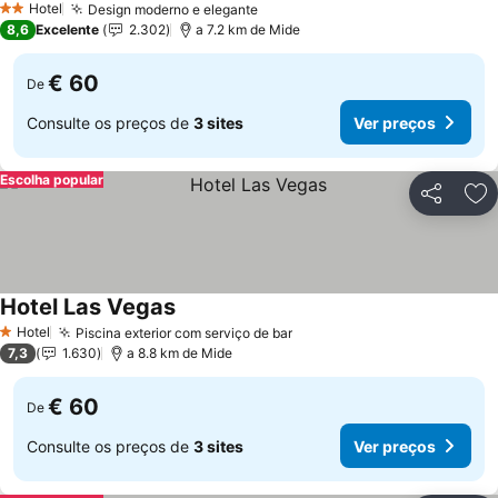
Hotel
Design moderno e elegante
2 Estrelas
8,6
Excelente
2.302
a 7.2 km de Mide
€ 60
De
Consulte os preços de
3 sites
Ver preços
Escolha popular
Partilhar
Ad
Hotel Las Vegas
Hotel
Piscina exterior com serviço de bar
1 Estrelas
7,3
1.630
a 8.8 km de Mide
€ 60
De
Consulte os preços de
3 sites
Ver preços