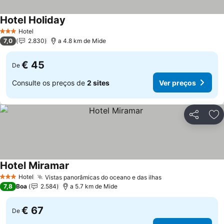
Hotel Holiday
Hotel
3 Estrelas
7,0
2.830
a 4.8 km de Mide
€ 45
De
Consulte os preços de
2 sites
Ver preços
Partilhar
Ad
Hotel Miramar
Hotel
Vistas panorâmicas do oceano e das ilhas
3 Estrelas
7,8
Boa
2.584
a 5.7 km de Mide
€ 67
De