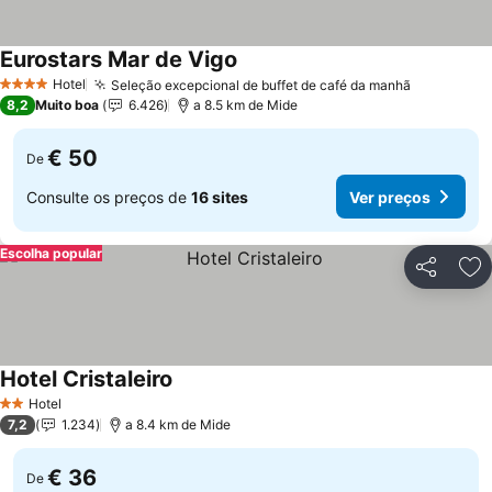
Eurostars Mar de Vigo
Hotel
Seleção excepcional de buffet de café da manhã
4 Estrelas
8,2
Muito boa
6.426
a 8.5 km de Mide
€ 50
De
Consulte os preços de
16 sites
Ver preços
Escolha popular
Partilhar
Ad
Hotel Cristaleiro
Hotel
2 Estrelas
7,2
1.234
a 8.4 km de Mide
€ 36
De