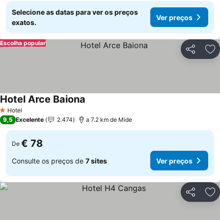
Selecione as datas para ver os preços
Ver preços
exatos.
Escolha popular
Partilhar
Ad
Hotel Arce Baiona
Hotel
1 Estrelas
9,5
Excelente
2.474
a 7.2 km de Mide
€ 78
De
Consulte os preços de
7 sites
Ver preços
Partilhar
Ad