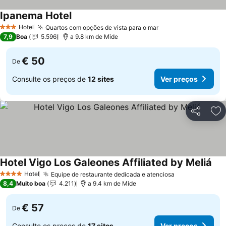
Ipanema Hotel
Hotel
Quartos com opções de vista para o mar
3 Estrelas
7,9
Boa
5.596
a 9.8 km de Mide
€ 50
De
Consulte os preços de
12 sites
Ver preços
Partilhar
Ad
Hotel Vigo Los Galeones Affiliated by Meliá
Hotel
Equipe de restaurante dedicada e atenciosa
4 Estrelas
8,4
Muito boa
4.211
a 9.4 km de Mide
€ 57
De
Consulte os preços de
17 sites
Ver preços