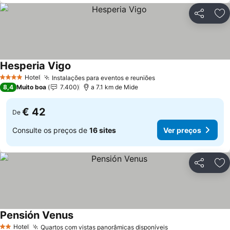
Partilhar
Ad
Hesperia Vigo
Hotel
Instalações para eventos e reuniões
4 Estrelas
8,4
Muito boa
7.400
a 7.1 km de Mide
€ 42
De
Consulte os preços de
16 sites
Ver preços
Partilhar
Ad
Pensión Venus
Hotel
Quartos com vistas panorâmicas disponíveis