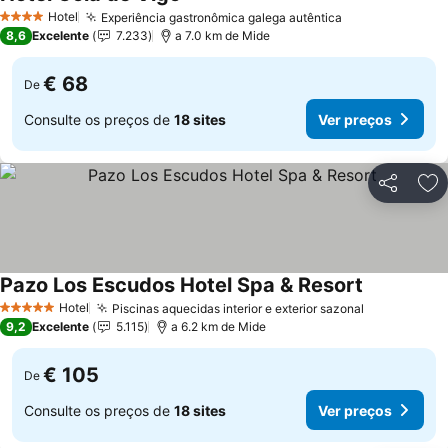
Hotel
Experiência gastronômica galega autêntica
4 Estrelas
8,6
Excelente
7.233
a 7.0 km de Mide
€ 68
De
Consulte os preços de
18 sites
Ver preços
Partilhar
Ad
Pazo Los Escudos Hotel Spa & Resort
Hotel
Piscinas aquecidas interior e exterior sazonal
5 Estrelas
9,2
Excelente
5.115
a 6.2 km de Mide
€ 105
De
Consulte os preços de
18 sites
Ver preços