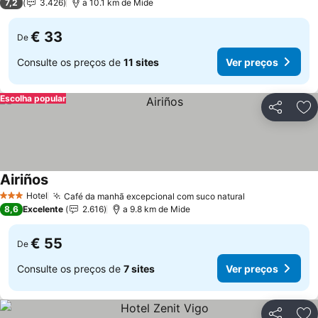
7,2
3.426
a 10.1 km de Mide
€ 33
De
Consulte os preços de
11 sites
Ver preços
Escolha popular
Partilhar
Ad
Airiños
Hotel
Café da manhã excepcional com suco natural
3 Estrelas
8,6
Excelente
2.616
a 9.8 km de Mide
€ 55
De
Consulte os preços de
7 sites
Ver preços