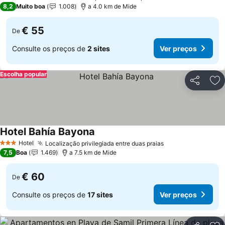
2 Estrelas
8,2
Muito boa
1.008
a 4.0 km de Mide
€ 55
De
Consulte os preços de
2 sites
Ver preços
Escolha popular
Partilhar
Ad
Hotel Bahía Bayona
Hotel
Localização privilegiada entre duas praias
3 Estrelas
7,5
Boa
1.469
a 7.5 km de Mide
€ 60
De
Consulte os preços de
17 sites
Ver preços