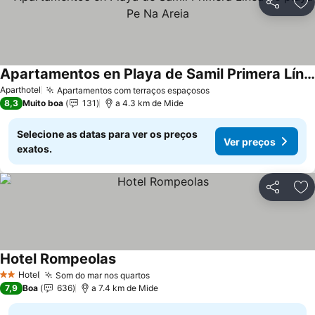
Partilhar
Ad
Apartamentos en Playa de Samil Primera Línea de playa Pe Na Areia
Aparthotel
Apartamentos com terraços espaçosos
8,3
Muito boa
131
a 4.3 km de Mide
Selecione as datas para ver os preços
Ver preços
exatos.
Partilhar
Ad
Hotel Rompeolas
Hotel
Som do mar nos quartos
2 Estrelas
7,9
Boa
636
a 7.4 km de Mide