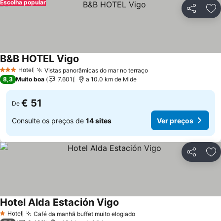
Escolha popular
Partilhar
Ad
B&B HOTEL Vigo
Hotel
Vistas panorâmicas do mar no terraço
3 Estrelas
8,3
Muito boa
7.601
a 10.0 km de Mide
€ 51
De
Consulte os preços de
14 sites
Ver preços
Partilhar
Ad
Hotel Alda Estación Vigo
Hotel
Café da manhã buffet muito elogiado
1 Estrelas