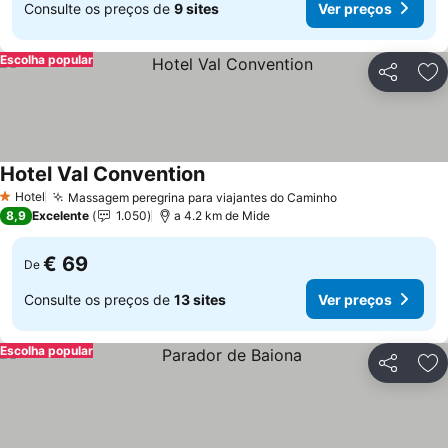
Consulte os preços de
9 sites
Ver preços
Escolha popular
Partilhar
Ad
Hotel Val Convention
Hotel
Massagem peregrina para viajantes do Caminho
1 Estrelas
8,9
Excelente
1.050
a 4.2 km de Mide
€ 69
De
Consulte os preços de
13 sites
Ver preços
Escolha popular
Partilhar
Ad