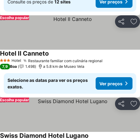
Consulte os preços de
12 sites
Ver preços
Escolha popular
Partilhar
Ad
Hotel Il Canneto
Ver preços
Hotel
Restaurante familiar com culinária regional
Ver preços
3 Estrelas
7,9
Boa
1.498
a 5.8 km de Museo Vela
Selecione as datas para ver os preços
Ver preços
exatos.
Escolha popular
Partilhar
Ad
Swiss Diamond Hotel Lugano
Ver preços