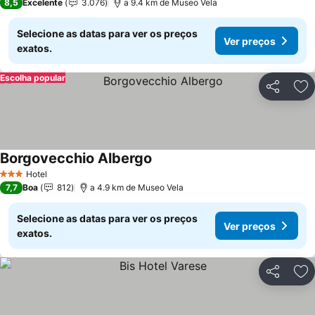
8,5
Excelente
3.076
a 9.4 km de Museo Vela
Selecione as datas para ver os preços
Ver preços
exatos.
Escolha popular
Partilhar
Ad
Borgovecchio Albergo
Ver preços
Hotel
3 Estrelas
7,7
Boa
812
a 4.9 km de Museo Vela
Selecione as datas para ver os preços
Ver preços
exatos.
Partilhar
Ad