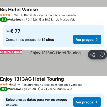
Bis Hotel Varese
Ver preços
Hotel
Buffet de café da manhã rico e variado
Ver preços
4 Estrelas
8,1
Muito boa
3.452
a 10.2 km de Museo Vela
€ 77
De
Consulte os preços de
14 sites
Ver preços
Escolha popular
Partilhar
Ad
Enjoy 1313AG Hotel Touring
Ver preços
Hotel
Restaurantes no local com refeições variadas
Ver preços
3 Estrelas
8,1
Muito boa
2.129
a 7.1 km de Museo Vela
Selecione as datas para ver os preços
Ver preços
exatos.