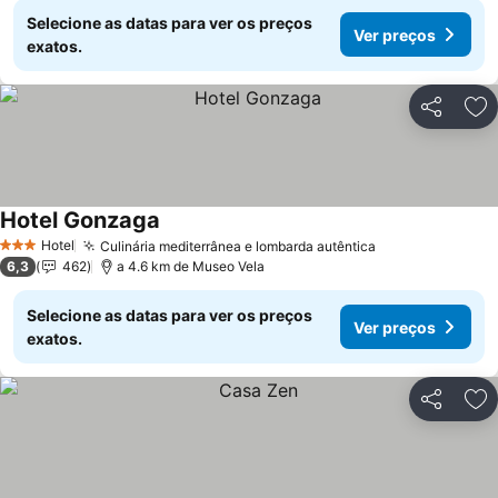
Selecione as datas para ver os preços
Ver preços
exatos.
Partilhar
Ad
Hotel Gonzaga
Ver preços
Hotel
Culinária mediterrânea e lombarda autêntica
Ver preços
3 Estrelas
6,3
462
a 4.6 km de Museo Vela
Selecione as datas para ver os preços
Ver preços
exatos.
Partilhar
Ad