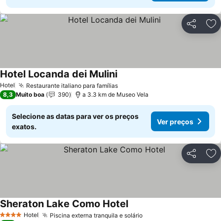
Partilhar
Ad
Hotel Locanda dei Mulini
Ver preços
Hotel
Restaurante italiano para famílias
Ver preços
8,3
Muito boa
390
a 3.3 km de Museo Vela
Selecione as datas para ver os preços
Ver preços
exatos.
Partilhar
Ad
Sheraton Lake Como Hotel
Ver preços
Hotel
Piscina externa tranquila e solário
Ver preços
4 Estrelas