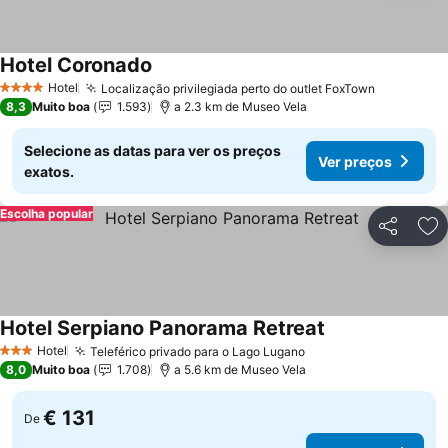
Hotel Coronado
Ver preços
Hotel
Localização privilegiada perto do outlet FoxTown
Ver preço
4 Estrelas
8,3
Muito boa
1.593
a 2.3 km de Museo Vela
Selecione as datas para ver os preços
Ver preços
exatos.
Escolha popular
Partilhar
Ad
Hotel Serpiano Panorama Retreat
Ver preços
Hotel
Teleférico privado para o Lago Lugano
Ver preços
3 Estrelas
8,0
Muito boa
1.708
a 5.6 km de Museo Vela
€ 131
De