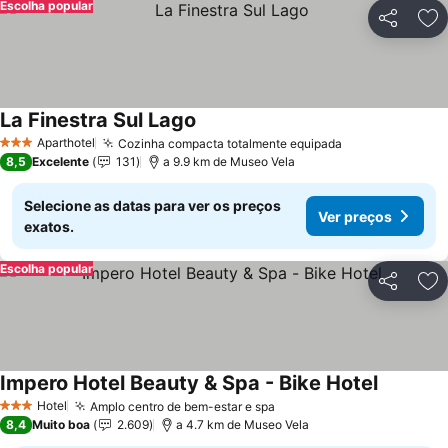
Escolha popular
Partilhar
Ad
La Finestra Sul Lago
Ver preços
Aparthotel
Cozinha compacta totalmente equipada
Ver preços
3 Estrelas
8,5
Excelente
131
a 9.9 km de Museo Vela
Selecione as datas para ver os preços
Ver preços
exatos.
Escolha popular
Partilhar
Ad
Impero Hotel Beauty & Spa - Bike Hotel
Ver preç
Hotel
Amplo centro de bem-estar e spa
Ver preços
3 Estrelas
8,4
Muito boa
2.609
a 4.7 km de Museo Vela