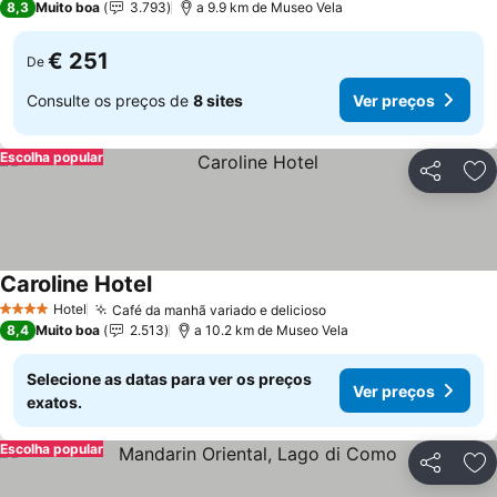
8,3
Muito boa
3.793
a 9.9 km de Museo Vela
€ 251
De
Consulte os preços de
8 sites
Ver preços
Escolha popular
Partilhar
Ad
Caroline Hotel
Ver preços
Hotel
Café da manhã variado e delicioso
Ver preços
4 Estrelas
8,4
Muito boa
2.513
a 10.2 km de Museo Vela
Selecione as datas para ver os preços
Ver preços
exatos.
Escolha popular
Partilhar
Ad