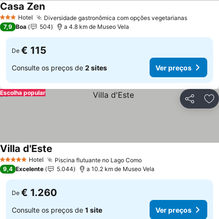
Casa Zen
Ver preços
Hotel
Diversidade gastronômica com opções vegetarianas
Ver preç
3 Estrelas
7,9
Boa
504
a 4.8 km de Museo Vela
€ 115
De
Consulte os preços de
2 sites
Ver preços
Escolha popular
Partilhar
Ad
Villa d'Este
Ver preços
Hotel
Piscina flutuante no Lago Como
Ver preços
5 Estrelas
9,4
Excelente
5.044
a 10.2 km de Museo Vela
€ 1.260
De
Consulte os preços de
1 site
Ver preços