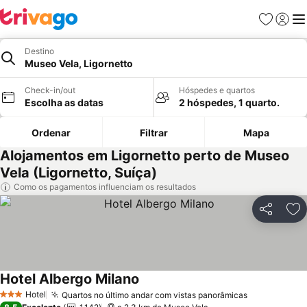
Favoritos
Iniciar
Me
Destino
Museo Vela, Ligornetto
Check-in/out
Hóspedes e quartos
Escolha as datas
2 hóspedes, 1 quarto.
Ordenar
Filtrar
Mapa
Alojamentos em Ligornetto perto de Museo
Vela (Ligornetto, Suíça)
Como os pagamentos influenciam os resultados
Partilhar
Ad
Hotel Albergo Milano
Ver preços
Hotel
Quartos no último andar com vistas panorâmicas
Ver preços
3 Estrelas