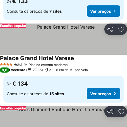
€ 133
De
Consulte os preços de
7 sites
Ver preços
Escolha popular
Partilhar
Ad
Palace Grand Hotel Varese
Ver preços
Hotel
Piscina externa moderna
Ver preços
4 Estrelas
8,8
Excelente
7.835
a 11.8 km de Museo Vela
€ 134
De
Consulte os preços de
15 sites
Ver preços
Escolha popular
Partilhar
Ad