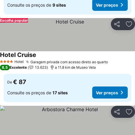
Consulte os preços de
9 sites
Ver preços
Escolha popular
Partilhar
Ad
Hotel Cruise
Ver preços
Hotel
Garagem privada com acesso direto ao quarto
Ver preços
4 Estrelas
8,5
Excelente
13.623
a 11.8 km de Museo Vela
€ 87
De
Consulte os preços de
17 sites
Ver preços
Partilhar
Ad