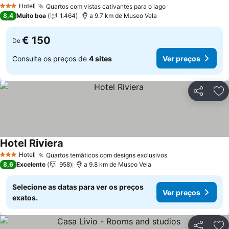
Ver preços
Hotel
Quartos com vistas cativantes para o lago
Ver preços
3 Estrelas
8,4
Muito boa
1.464
a 9.7 km de Museo Vela
€ 150
De
Consulte os preços de
4 sites
Ver preços
Partilhar
Ad
Hotel Riviera
Ver preços
Hotel
Quartos temáticos com designs exclusivos
Ver preços
3 Estrelas
8,6
Excelente
958
a 9.8 km de Museo Vela
Selecione as datas para ver os preços
Ver preços
exatos.