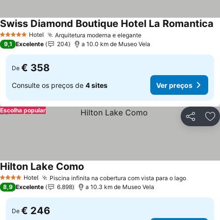
Swiss Diamond Boutique Hotel La Romantica
V
Hotel
Arquitetura moderna e elegante
Ver preços
5 Estrelas
9,1
Excelente
204
a 10.0 km de Museo Vela
€ 358
De
Consulte os preços de
4 sites
Ver preços
Escolha popular
Partilhar
Ad
Hilton Lake Como
Ver preços
Hotel
Piscina infinita na cobertura com vista para o lago
Ver preç
4 Estrelas
8,9
Excelente
6.898
a 10.3 km de Museo Vela
€ 246
De