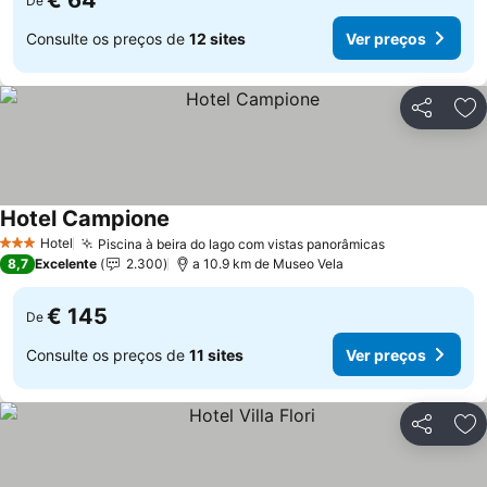
€ 64
De
Consulte os preços de
12 sites
Ver preços
Partilhar
Ad
Hotel Campione
Ver preços
Hotel
Piscina à beira do lago com vistas panorâmicas
Ver preços
3 Estrelas
8,7
Excelente
2.300
a 10.9 km de Museo Vela
€ 145
De
Consulte os preços de
11 sites
Ver preços
Partilhar
Ad