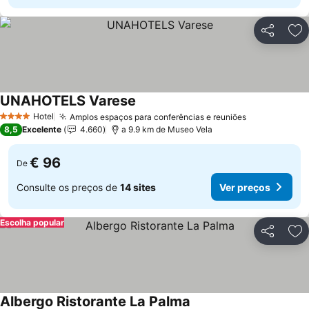
Partilhar
Ad
UNAHOTELS Varese
Ver preços
Hotel
Amplos espaços para conferências e reuniões
Ver preços
4 Estrelas
8,5
Excelente
4.660
a 9.9 km de Museo Vela
€ 96
De
Consulte os preços de
14 sites
Ver preços
Escolha popular
Partilhar
Ad
Albergo Ristorante La Palma