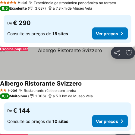
Hotel
Experiência gastronómica panorâmica no terraço
Ver pre
5 Estrelas
8,5
Excelente
3.687
a 7.8 km de Museo Vela
€ 290
De
Consulte os preços de
15 sites
Ver preços
Escolha popular
Partilhar
Ad
Albergo Ristorante Svizzero
Ver preços
Hotel
Restaurante rústico com lareira
Ver preços
2 Estrelas
8,0
Muito boa
1.306
a 5.0 km de Museo Vela
€ 144
De
Consulte os preços de
10 sites
Ver preços