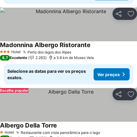
Partilhar
Ad
Madonnina Albergo Ristorante
Ver preços
Hotel
Perto dos lagos dos Alpes
Ver preços
3 Estrelas
8,7
Excelente
2.263
a 5.8 km de Museo Vela
Selecione as datas para ver os preços
Ver preços
exatos.
Escolha popular
Partilhar
Ad
Albergo Della Torre
Ver preços
Hotel
Restaurante com vista panorâmica para o lago
Ver preços
1 Estrelas