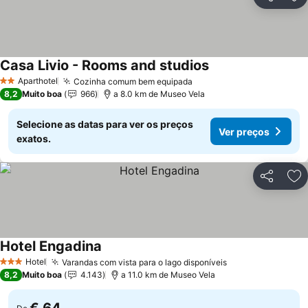
Partilhar
Ad
Casa Livio - Rooms and studios
Ver preços
Aparthotel
Cozinha comum bem equipada
Ver preços
2 Estrelas
8,2
Muito boa
966
a 8.0 km de Museo Vela
Selecione as datas para ver os preços
Ver preços
exatos.
Partilhar
Ad
Hotel Engadina
Ver preços
Hotel
Varandas com vista para o lago disponíveis
Ver preços
3 Estrelas
8,2
Muito boa
4.143
a 11.0 km de Museo Vela