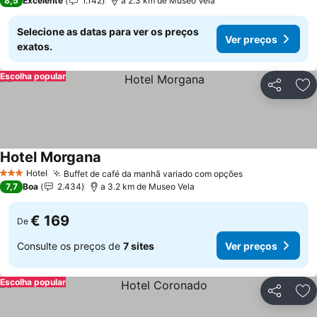
8,5
Excelente
1.142
a 2.3 km de Museo Vela
Selecione as datas para ver os preços
Ver preços
exatos.
Escolha popular
Partilhar
Ad
Hotel Morgana
Ver preços
Hotel
Buffet de café da manhã variado com opções
Ver preços
3 Estrelas
7,7
Boa
2.434
a 3.2 km de Museo Vela
€ 169
De
Consulte os preços de
7 sites
Ver preços
Escolha popular
Partilhar
Ad