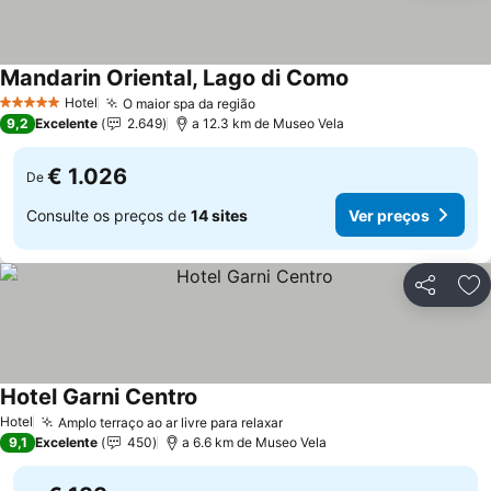
Mandarin Oriental, Lago di Como
Ver preços
Hotel
O maior spa da região
Ver preços
5 Estrelas
9,2
Excelente
2.649
a 12.3 km de Museo Vela
€ 1.026
De
Consulte os preços de
14 sites
Ver preços
Partilhar
Ad
Hotel Garni Centro
Ver preços
Hotel
Amplo terraço ao ar livre para relaxar
Ver preços
9,1
Excelente
450
a 6.6 km de Museo Vela