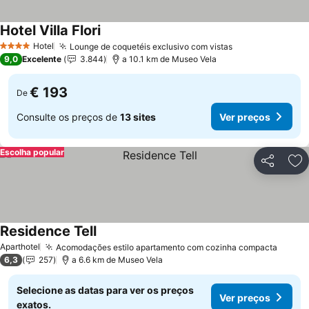
Hotel Villa Flori
Ver preços
Hotel
Lounge de coquetéis exclusivo com vistas
Ver preços
4 Estrelas
9,0
Excelente
3.844
a 10.1 km de Museo Vela
€ 193
De
Consulte os preços de
13 sites
Ver preços
Escolha popular
Partilhar
Ad
Residence Tell
Ver preços
Aparthotel
Acomodações estilo apartamento com cozinha compacta
Ver p
6,3
257
a 6.6 km de Museo Vela
Selecione as datas para ver os preços
Ver preços
exatos.