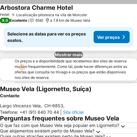
Arbostora Charme Hotel
Ver preços
Hotel
Localização pitoresca na vila de Morcote
Ver preços
9,0
Excelente
656
a 7.8 km de Museo Vela
Selecione as datas para ver os preços
Ver preços
exatos.
Mostrar mais
Os preços e a disponibilidade que recebemos dos sites de reserva
mudam frequentemente. Como tal, pode haver diferenças entre as
ofertas que consulta no trivago e os preços que estão disponíveis
nos sites de reserva.
Museo Vela (Ligornetto, Suíça)
Contacto
Largo Vincenzo Vela
,
CH-6853
,
Telefone
:
+41 (91) 640 70 44
|
Site oficial
Perguntas frequentes sobre Museo Vela
O que faz com que Museo Vela seja popular em Ligornetto?
Que alojamentos existem perto de Museo Vela?
Quais outras atrações existem perto de Museo Vela?