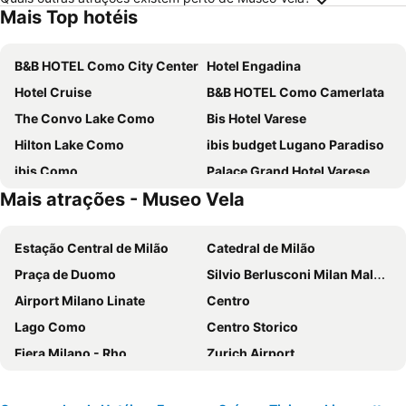
Mais Top hotéis
B&B HOTEL Como City Center
Hotel Engadina
Hotel Cruise
B&B HOTEL Como Camerlata
The Convo Lake Como
Bis Hotel Varese
Hilton Lake Como
ibis budget Lugano Paradiso
ibis Como
Palace Grand Hotel Varese
Mais atrações - Museo Vela
Villa d'Este
Hotel Barchetta Excelsior
B&B HOTEL Como Baradello
Crystal Hotel Varese
Estação Central de Milão
Catedral de Milão
Villa Sassa
Hotel Metropole Suisse
Praça de Duomo
Silvio Berlusconi Milan Malpensa Airport
Hotel Rossovino Como
Sheraton Lake Como Hotel
Airport Milano Linate
Centro
Albergo Firenze
Albergo Ristorante La Palma
Lago Como
Centro Storico
Hotel Campione
Just Hotel Lomazzo Fiera
Fiera Milano - Rho
Zurich Airport
Hotel Como
Park Hotel Meublé
Brera
Centrale Metro Station
Park Hotel Principe
UNAHOTELS Varese
Aeroporto Orio al Serio
Navigli