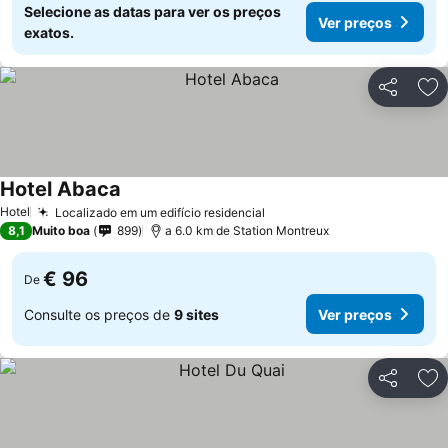
Selecione as datas para ver os preços
Ver preços
exatos.
Partilhar
Ad
Hotel Abaca
Ver preços
Hotel
Localizado em um edifício residencial
Ver preços
8,1
Muito boa
899
a 6.0 km de Station Montreux
€ 96
De
Consulte os preços de
9 sites
Ver preços
Partilhar
Ad