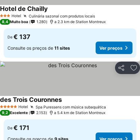
Hotel de Chailly
Ver preços
Hotel
Culinária sazonal com produtos locais
Ver preços
3 Estrelas
8,4
Muito boa
1.280
a 2.3 km de Station Montreux
€ 137
De
Consulte os preços de
11 sites
Ver preços
Partilhar
Ad
des Trois Couronnes
Ver preços
Hotel
Spa Puressens com música subaquática
Ver preços
5 Estrelas
9,2
Excelente
2.153
a 5.4 km de Station Montreux
€ 171
De
Consulte os preços de
9 sites
Ver preços