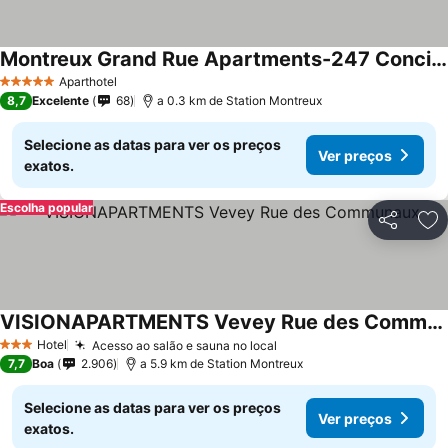
Montreux Grand Rue Apartments-247 Concierge Sa
Ver preços
Aparthotel
5 Estrelas
8,7
Excelente
68
a 0.3 km de Station Montreux
Selecione as datas para ver os preços
Ver preços
exatos.
Escolha popular
Partilhar
Ad
VISIONAPARTMENTS Vevey Rue des Communaux
Ver preços
Hotel
Acesso ao salão e sauna no local
Ver preços
3 Estrelas
7,7
Boa
2.906
a 5.9 km de Station Montreux
Selecione as datas para ver os preços
Ver preços
exatos.