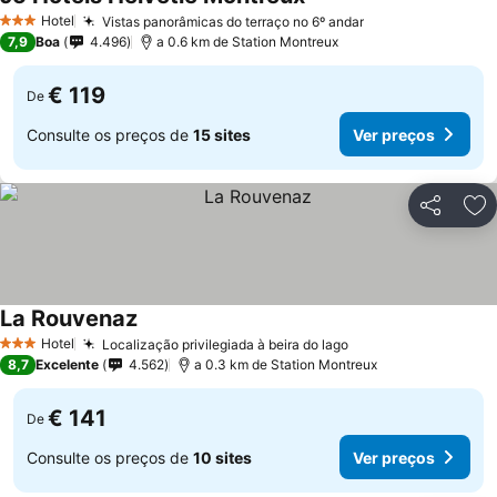
Ver preços
Hotel
Vistas panorâmicas do terraço no 6º andar
Ver preços
3 Estrelas
7,9
Boa
4.496
a 0.6 km de Station Montreux
€ 119
De
Consulte os preços de
15 sites
Ver preços
Partilhar
Ad
La Rouvenaz
Ver preços
Hotel
Localização privilegiada à beira do lago
Ver preços
3 Estrelas
8,7
Excelente
4.562
a 0.3 km de Station Montreux
€ 141
De
Consulte os preços de
10 sites
Ver preços