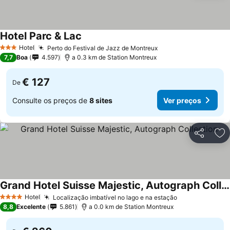
Hotel Parc & Lac
Ver preços
Hotel
Perto do Festival de Jazz de Montreux
Ver preços
3 Estrelas
7,7
Boa
4.597
a 0.3 km de Station Montreux
€ 127
De
Consulte os preços de
8 sites
Ver preços
Partilhar
Ad
Grand Hotel Suisse Majestic, Autograph Collection
Ver preços
Hotel
Localização imbatível no lago e na estação
Ver preços
4 Estrelas
8,8
Excelente
5.861
a 0.0 km de Station Montreux