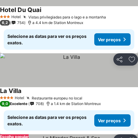
Hotel Du Quai
Ver preços
Hotel
Vistas privilegiadas para o lago e a montanha
Ver preços
3 Estrelas
6,2
754
a 4.4 km de Station Montreux
Selecione as datas para ver os preços
Ver preços
exatos.
Partilhar
Ad
La Villa
Ver preços
Hotel
Restaurante europeu no local
Ver preços
4 Estrelas
9,0
Excelente
708
a 1.4 km de Station Montreux
Selecione as datas para ver os preços
Ver preços
exatos.
Escolha popular