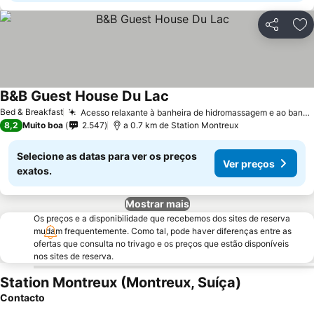
Partilhar
Ad
B&B Guest House Du Lac
Ver preços
Bed & Breakfast
Acesso relaxante à banheira de hidromassagem e ao banho público
8,2
Muito boa
2.547
a 0.7 km de Station Montreux
Selecione as datas para ver os preços
Ver preços
exatos.
Mostrar mais
Os preços e a disponibilidade que recebemos dos sites de reserva
mudam frequentemente. Como tal, pode haver diferenças entre as
ofertas que consulta no trivago e os preços que estão disponíveis
nos sites de reserva.
Station Montreux (Montreux, Suíça)
Contacto