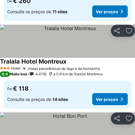
€ 260
De
Consulte os preços de
11 sites
Ver preços
Partilhar
Ad
Tralala Hotel Montreux
Ver preços
Hotel
Vistas panorâmicas do lago e da montanha
Ver preços
3 Estrelas
8,4
Muito boa
4.478
a 0.6 km de Station Montreux
€ 118
De
Consulte os preços de
14 sites
Ver preços
Partilhar
Ad