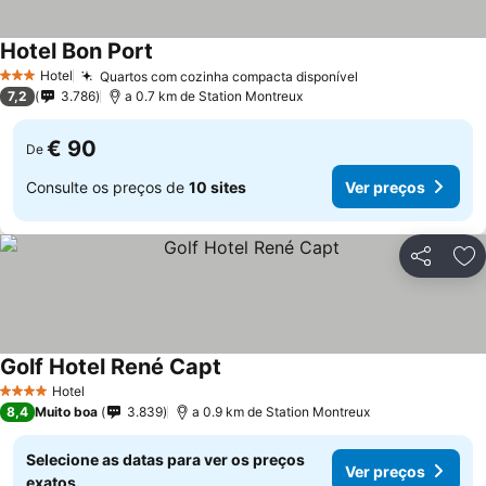
Hotel Bon Port
Ver preços
Hotel
Quartos com cozinha compacta disponível
Ver preços
3 Estrelas
7,2
3.786
a 0.7 km de Station Montreux
€ 90
De
Consulte os preços de
10 sites
Ver preços
Partilhar
Ad
Golf Hotel René Capt
Ver preços
Hotel
4 Estrelas
8,4
Muito boa
3.839
a 0.9 km de Station Montreux
Selecione as datas para ver os preços
Ver preços
exatos.