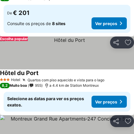
€ 201
De
Consulte os preços de
8 sites
Ver preços
Escolha popular
Partilhar
Ad
Hôtel du Port
Ver preços
Hotel
Quartos com piso aquecido e vista para o lago
Ver preços
3 Estrelas
8,2
Muito boa
955
a 4.4 km de Station Montreux
Selecione as datas para ver os preços
Ver preços
exatos.
Partilhar
Ad