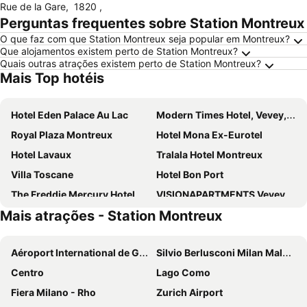
Rue de la Gare
,
1820
,
Perguntas frequentes sobre Station Montreux
O que faz com que Station Montreux seja popular em Montreux?
Que alojamentos existem perto de Station Montreux?
Quais outras atrações existem perto de Station Montreux?
Mais Top hotéis
Hotel Eden Palace Au Lac
Modern Times Hotel, Vevey, a Tribute Portfolio Hotel
Royal Plaza Montreux
Hotel Mona Ex-Eurotel
Hotel Lavaux
Tralala Hotel Montreux
Villa Toscane
Hotel Bon Port
The Freddie Mercury Hotel
VISIONAPARTMENTS Vevey Rue des Communaux
Mais atrações - Station Montreux
Grand Hotel Suisse Majestic, Autograph Collection
La Rouvenaz
Hotel Prealpina
Hotel Central Résidence
Aéroport International de Genève - Geneva International Airport
Silvio Berlusconi Milan Malpensa Airport
Hotel Parc & Lac
Hotel Abaca
Centro
Lago Como
J5 Hotels Helvetie Montreux
Hotel de Chailly
Fiera Milano - Rho
Zurich Airport
Hôtel du Grand Lac Excelsior
Hôtel Bon Rivage