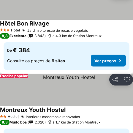
Hôtel Bon Rivage
Ver preços
Hotel
Jardim pitoresco de rosas e vegetais
Ver preços
3 Estrelas
8,8
Excelente
3.843
a 4.3 km de Station Montreux
€ 384
De
Consulte os preços de
9 sites
Ver preços
Escolha popular
Partilhar
Ad
Montreux Youth Hostel
Ver preços
Hostel
Interiores modernos e renovados
Ver preços
2 Estrelas
8,3
Muito boa
2.020
a 1.7 km de Station Montreux