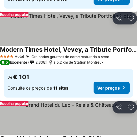
Escolha popular
Partilhar
Ad
Modern Times Hotel, Vevey, a Tribute Portfolio Hotel
Ver preços
Hotel
Grelhados gourmet de carne maturada a seco
Ver preços
4 Estrelas
8,5
Excelente
2.808
a 5.2 km de Station Montreux
€ 101
De
Consulte os preços de
11 sites
Ver preços
Escolha popular
Partilhar
Ad