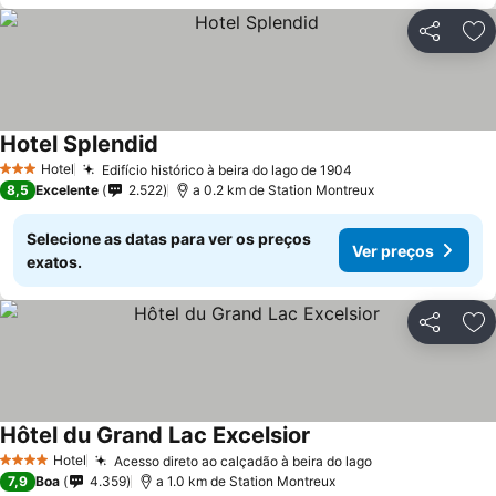
Partilhar
Ad
Hotel Splendid
Ver preços
Hotel
Edifício histórico à beira do lago de 1904
Ver preços
3 Estrelas
8,5
Excelente
2.522
a 0.2 km de Station Montreux
Selecione as datas para ver os preços
Ver preços
exatos.
Partilhar
Ad
Hôtel du Grand Lac Excelsior
Ver preços
Hotel
Acesso direto ao calçadão à beira do lago
Ver preços
4 Estrelas
7,9
Boa
4.359
a 1.0 km de Station Montreux