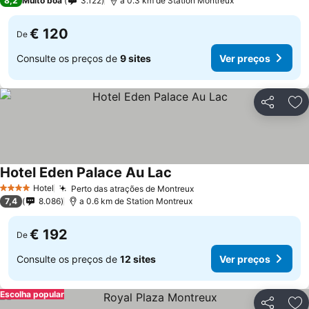
8,2
Muito boa
3.122
a 0.3 km de Station Montreux
€ 120
De
Consulte os preços de
9 sites
Ver preços
Partilhar
Ad
Hotel Eden Palace Au Lac
Ver preços
Hotel
Perto das atrações de Montreux
Ver preços
4 Estrelas
7,4
8.086
a 0.6 km de Station Montreux
€ 192
De
Consulte os preços de
12 sites
Ver preços
Escolha popular