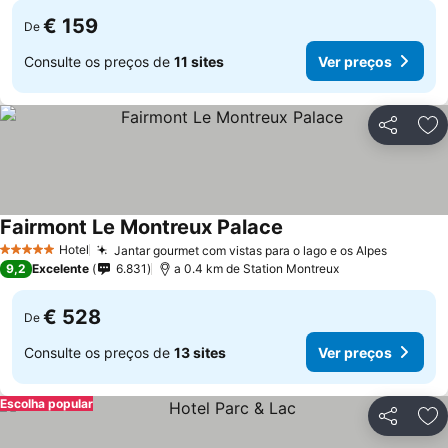
€ 159
De
Consulte os preços de
11 sites
Ver preços
Partilhar
Ad
Fairmont Le Montreux Palace
Ver preços
Hotel
Jantar gourmet com vistas para o lago e os Alpes
Ver pre
5 Estrelas
9,2
Excelente
6.831
a 0.4 km de Station Montreux
€ 528
De
Consulte os preços de
13 sites
Ver preços
Escolha popular
Partilhar
Ad