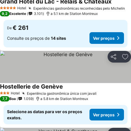
Grand Hotel du Lac - Relais & Châteaux
Ver preç
Hotel
Experiências gastronômicas reconhecidas pelo Michelin
Ve
5 Estrelas
9,2
Excelente
3.101
a 5.1 km de Station Montreux
€ 261
De
Consulte os preços de
14 sites
Ver preços
Partilhar
Ad
Hostellerie de Genève
Ver preços
Hotel
Experiência gastronômica única com javali
Ver preços
3 Estrelas
7,7
Boa
1.059
a 5.8 km de Station Montreux
Selecione as datas para ver os preços
Ver preços
exatos.