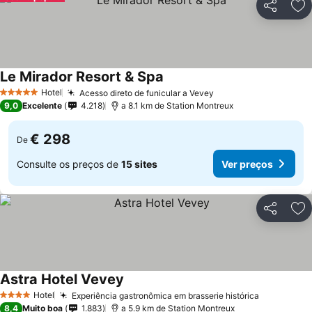
Partilhar
Ad
Le Mirador Resort & Spa
Ver preços
Hotel
Acesso direto de funicular a Vevey
Ver preços
5 Estrelas
9,0
Excelente
4.218
a 8.1 km de Station Montreux
€ 298
De
Consulte os preços de
15 sites
Ver preços
Partilhar
Ad
Astra Hotel Vevey
Ver preços
Hotel
Experiência gastronômica em brasserie histórica
Ver preço
4 Estrelas
8,4
Muito boa
1.883
a 5.9 km de Station Montreux