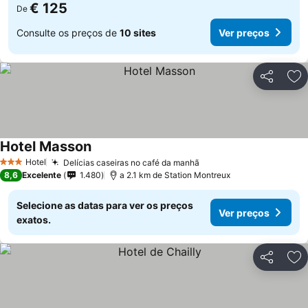
€ 125
De
Consulte os preços de
10 sites
Ver preços
Partilhar
Ad
Hotel Masson
Ver preços
Hotel
Delícias caseiras no café da manhã
Ver preços
3 Estrelas
8,6
Excelente
1.480
a 2.1 km de Station Montreux
Selecione as datas para ver os preços
Ver preços
exatos.
Partilhar
Ad