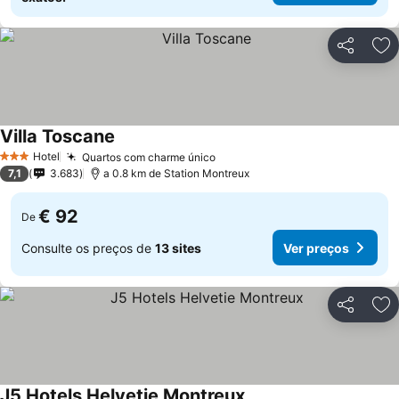
Partilhar
Ad
Villa Toscane
Ver preços
Hotel
Quartos com charme único
Ver preços
3 Estrelas
7,1
3.683
a 0.8 km de Station Montreux
€ 92
De
Consulte os preços de
13 sites
Ver preços
Partilhar
Ad
J5 Hotels Helvetie Montreux