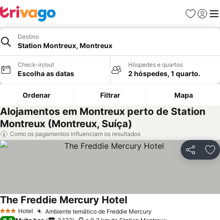
Favoritos
Iniciar
Me
Destino
Station Montreux, Montreux
Check-in/out
Hóspedes e quartos
Escolha as datas
2 hóspedes, 1 quarto.
Ordenar
Filtrar
Mapa
Alojamentos em Montreux perto de Station
Montreux (Montreux, Suíça)
Como os pagamentos influenciam os resultados
Partilhar
Ad
The Freddie Mercury Hotel
Ver preços
Hotel
Ambiente temático de Freddie Mercury
Ver preços
3 Estrelas