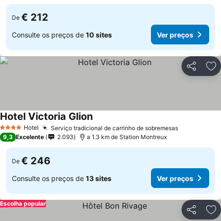
€ 212
De
Consulte os preços de
10 sites
Ver preços
Partilhar
Ad
Hotel Victoria Glion
Ver preços
Hotel
Serviço tradicional de carrinho de sobremesas
Ver preços
4 Estrelas
9,3
Excelente
2.093
a 1.3 km de Station Montreux
€ 246
De
Consulte os preços de
13 sites
Ver preços
Escolha popular
Partilhar
Ad