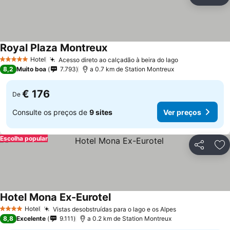
Partilhar
Ad
Royal Plaza Montreux
Ver preços
Hotel
Acesso direto ao calçadão à beira do lago
Ver preços
5 Estrelas
8,2
Muito boa
7.793
a 0.7 km de Station Montreux
€ 176
De
Consulte os preços de
9 sites
Ver preços
Escolha popular
Partilhar
Ad
Hotel Mona Ex-Eurotel
Ver preços
Hotel
Vistas desobstruídas para o lago e os Alpes
Ver preços
4 Estrelas
8,8
Excelente
9.111
a 0.2 km de Station Montreux