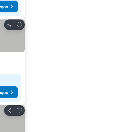
eços
Adicionar aos favoritos
Partilhar
eços
Adicionar aos favoritos
Partilhar