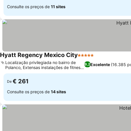
Consulte os preços de
11 sites
Hyatt Regency Mexico City
5 Estrelas
Localização privilegiada no bairro de
Excelente
(16.385 p
9,2
Polanco, Extensas instalações de fitness
e bem-estar
€ 261
De
Consulte os preços de
14 sites