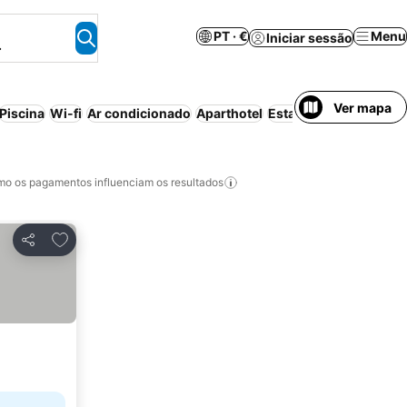
PT · €
Menu
Iniciar sessão
.
Ver mapa
Piscina
Wi-fi
Ar condicionado
Aparthotel
Estacionamento
Canc
o os pagamentos influenciam os resultados
Adicionar aos favoritos
Partilhar