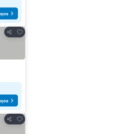
eços
Adicionar aos favoritos
Partilhar
eços
Adicionar aos favoritos
Partilhar