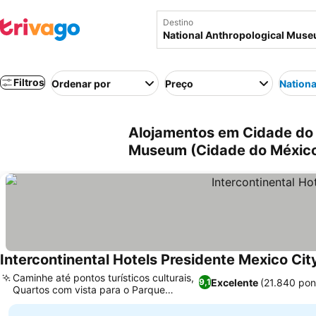
Destino
Filtros
Ordenar por
Preço
Nation
Alojamentos em Cidade do 
Museum (Cidade do México
Intercontinental Hotels Presidente Mexico Cit
Caminhe até pontos turísticos culturais,
Excelente
(21.840 po
9,1
Quartos com vista para o Parque
Chapultepec