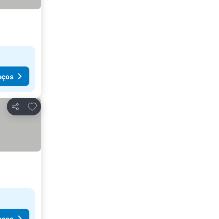
eços
Adicionar aos favoritos
Partilhar
eços