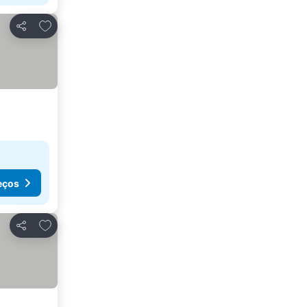
Adicionar aos favoritos
Partilhar
eços
Adicionar aos favoritos
Partilhar