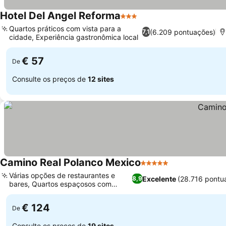
Hotel Del Angel Reforma
3 Estrelas
Quartos práticos com vista para a
(6.209 pontuações)
7,1
cidade, Experiência gastronômica local
€ 57
De
Consulte os preços de
12 sites
Camino Real Polanco Mexico
5 Estrelas
Várias opções de restaurantes e
Excelente
(28.716 pontu
8,9
bares, Quartos espaçosos com
design único
€ 124
De
Consulte os preços de
19 sites