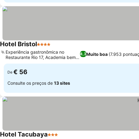
Hotel Bristol
4 Estrelas
Experiência gastronômica no
Muito boa
(7.953 pontua
8,3
Restaurante Rio 17, Academia bem
equipada
€ 56
De
Consulte os preços de
13 sites
Hotel Tacubaya
3 Estrelas