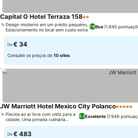
Capital O Hotel Terraza 158
2 Estrelas
Design moderno em um prédio pequeno,
Boa
(1.845 pontuaçõ
7,6
Estacionamento no local sem custo extra
€ 34
De
Consulte os preços de
10 sites
JW Marriott Hotel Mexico City Polanco
5 Estrela
Piscina ao ar livre com vista para a
Excelente
(7.946 pontuaç
9,3
cidade, Uma jornada culinária
diversa
€ 483
De