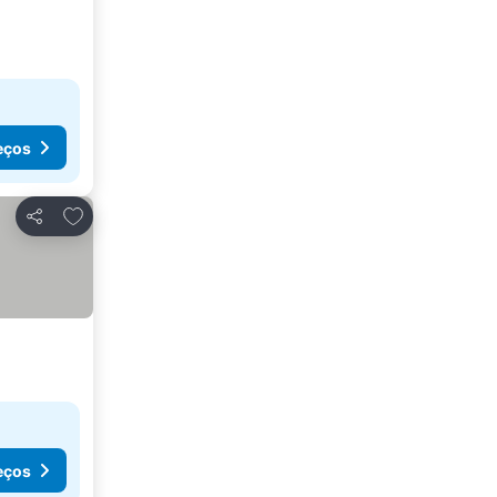
eços
Adicionar aos favoritos
Partilhar
eços