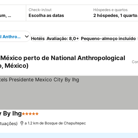
Check-in/out
Hóspedes e quartos
Escolha as datas
2 hóspedes, 1 quarto
al Anthropological Museum
Hotéis
Avaliação: 8,0+
Pequeno-almoço incluído
México perto de National Anthropological
Com
, México)
y By Ihg
5 Estrelas
ntuações)
a 1.2 km de Bosque de Chapultepec