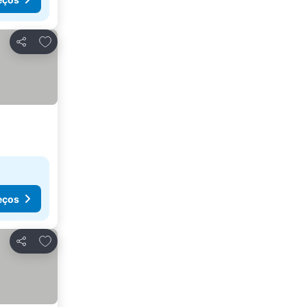
Adicionar aos favoritos
Partilhar
eços
Adicionar aos favoritos
Partilhar