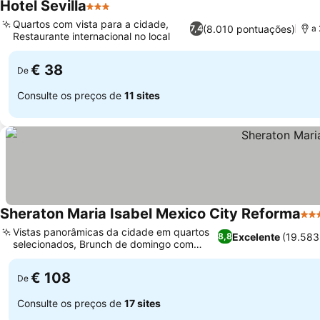
Hotel Sevilla
3 Estrelas
Quartos com vista para a cidade,
(8.010 pontuações)
7,4
a 
Restaurante internacional no local
€ 38
De
Consulte os preços de
11 sites
Sheraton Maria Isabel Mexico City Reforma
4 E
Vistas panorâmicas da cidade em quartos
Excelente
(19.583
8,8
selecionados, Brunch de domingo com
opções temáticas
€ 108
De
Consulte os preços de
17 sites