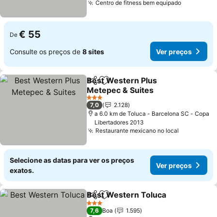
Centro de fitness bem equipado
Ver preço
€ 55
De
Consulte os preços de
8 sites
Ver preços
Best Western Plus
Partilhar
Adicionar aos favoritos
Metepec & Suites
Ver preços
3 Estrelas
7,0
2.128
a 6.0 km de Toluca - Barcelona SC - Copa
Libertadores 2013
Restaurante mexicano no local
Ver preço
Selecione as datas para ver os preços
Ver preços
exatos.
Best Western Toluca
Partilhar
Adicionar aos favoritos
Ver p
3 Estrelas
7,6
Boa
1.595