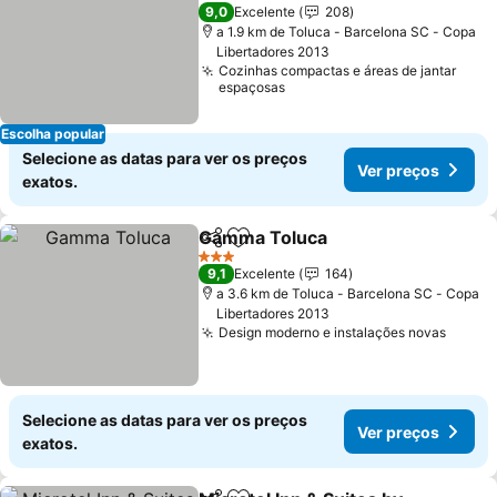
3 Estrelas
9,0
Excelente
208
a 1.9 km de Toluca - Barcelona SC - Copa
Libertadores 2013
Cozinhas compactas e áreas de jantar
espaçosas
Escolha popular
Selecione as datas para ver os preços
Ver preços
exatos.
Gamma Toluca
Partilhar
Adicionar aos favoritos
Ver preços
3 Estrelas
9,1
Excelente
164
a 3.6 km de Toluca - Barcelona SC - Copa
Libertadores 2013
Design moderno e instalações novas
Ver p
Selecione as datas para ver os preços
Ver preços
exatos.