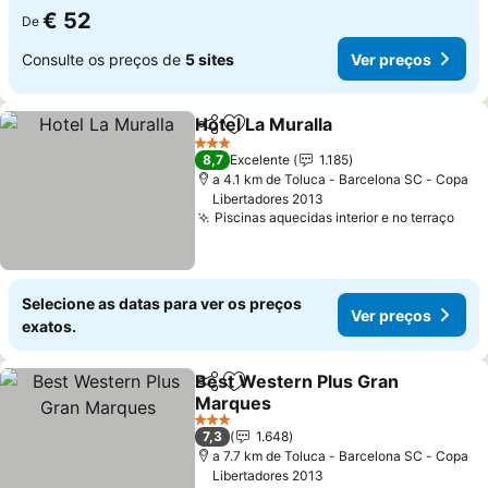
€ 52
De
Consulte os preços de
5 sites
Ver preços
Hotel La Muralla
Partilhar
Adicionar aos favoritos
Ver preço
3 Estrelas
8,7
Excelente
1.185
a 4.1 km de Toluca - Barcelona SC - Copa
Libertadores 2013
Piscinas aquecidas interior e no terraço
Ver
Selecione as datas para ver os preços
Ver preços
exatos.
Best Western Plus Gran
Partilhar
Adicionar aos favoritos
Marques
Ver preços
3 Estrelas
7,3
1.648
a 7.7 km de Toluca - Barcelona SC - Copa
Libertadores 2013