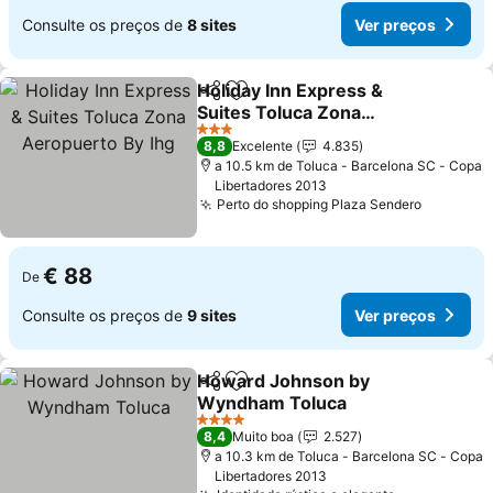
Consulte os preços de
8 sites
Ver preços
Holiday Inn Express &
Partilhar
Adicionar aos favoritos
Suites Toluca Zona
Aeropuerto By Ihg
Ver preços
3 Estrelas
8,8
Excelente
4.835
a 10.5 km de Toluca - Barcelona SC - Copa
Libertadores 2013
Perto do shopping Plaza Sendero
Ver preç
€ 88
De
Consulte os preços de
9 sites
Ver preços
Howard Johnson by
Partilhar
Adicionar aos favoritos
Wyndham Toluca
Ver preços
4 Estrelas
8,4
Muito boa
2.527
a 10.3 km de Toluca - Barcelona SC - Copa
Libertadores 2013