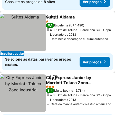
Consulte os preços de
8 sites
Ver preços
Suites Aldama
Partilhar
Adicionar aos favoritos
Ver preços
1 Estrelas
9,1
Excelente
1.490
a 0.5 km de Toluca - Barcelona SC - Copa
Libertadores 2013
Detalhes e decoração cultural autêntica
Ver
Escolha popular
Selecione as datas para ver os preços
Ver preços
exatos.
City Express Junior by
Partilhar
Adicionar aos favoritos
Marriott Toluca Zona
Industrial
Ver preços
3 Estrelas
8,4
Muito boa
2.784
a 3.6 km de Toluca - Barcelona SC - Copa
Libertadores 2013
Café da manhã autêntico estilo americano
V