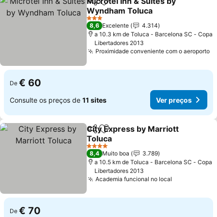
Microtel Inn & Suites by
Partilhar
Adicionar aos favoritos
Wyndham Toluca
Ver preços
3 Estrelas
8,6
Excelente
4.314
a 10.3 km de Toluca - Barcelona SC - Copa
Libertadores 2013
Proximidade conveniente com o aeroporto
V
€ 60
De
Consulte os preços de
11 sites
Ver preços
City Express by Marriott
Partilhar
Adicionar aos favoritos
Toluca
Ver preços
4 Estrelas
8,4
Muito boa
3.789
a 10.5 km de Toluca - Barcelona SC - Copa
Libertadores 2013
Academia funcional no local
Ver preços
€ 70
De