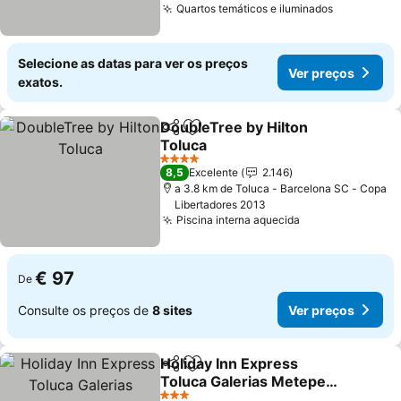
Quartos temáticos e iluminados
Ver preço
Selecione as datas para ver os preços
Ver preços
exatos.
DoubleTree by Hilton
Partilhar
Adicionar aos favoritos
Toluca
Ver preços
4 Estrelas
8,5
Excelente
2.146
a 3.8 km de Toluca - Barcelona SC - Copa
Libertadores 2013
Piscina interna aquecida
Ver preços
€ 97
De
Consulte os preços de
8 sites
Ver preços
Holiday Inn Express
Partilhar
Adicionar aos favoritos
Toluca Galerias Metepec
By Ihg
Ver preços