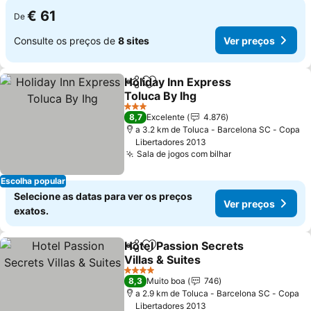
€ 61
De
Consulte os preços de
8 sites
Ver preços
Holiday Inn Express
Partilhar
Adicionar aos favoritos
Toluca By Ihg
Ver preços
3 Estrelas
8,7
Excelente
4.876
a 3.2 km de Toluca - Barcelona SC - Copa
Libertadores 2013
Sala de jogos com bilhar
Ver preços
Escolha popular
Selecione as datas para ver os preços
Ver preços
exatos.
Hotel Passion Secrets
Partilhar
Adicionar aos favoritos
Villas & Suites
Ver preços
4 Estrelas
8,3
Muito boa
746
a 2.9 km de Toluca - Barcelona SC - Copa
Libertadores 2013