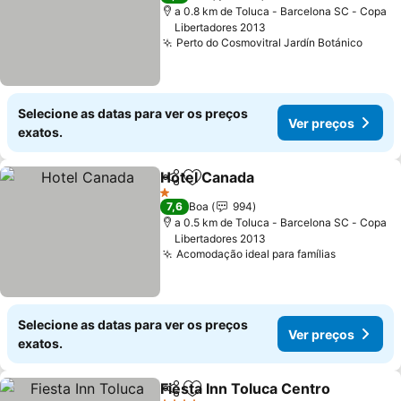
a 0.8 km de Toluca - Barcelona SC - Copa
Libertadores 2013
Perto do Cosmovitral Jardín Botánico
Ver p
Selecione as datas para ver os preços
Ver preços
exatos.
Hotel Canada
Partilhar
Adicionar aos favoritos
Ver preços
1 Estrelas
7,6
Boa
994
a 0.5 km de Toluca - Barcelona SC - Copa
Libertadores 2013
Acomodação ideal para famílias
Ver preço
Selecione as datas para ver os preços
Ver preços
exatos.
Fiesta Inn Toluca Centro
Partilhar
Adicionar aos favoritos
V