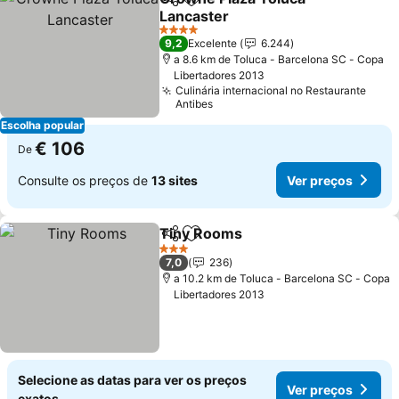
Partilhar
Adicionar aos favoritos
Lancaster
Ver preços
4 Estrelas
9,2
Excelente
6.244
a 8.6 km de Toluca - Barcelona SC - Copa
Libertadores 2013
Culinária internacional no Restaurante
Antibes
Escolha popular
€ 106
De
Consulte os preços de
13 sites
Ver preços
Tiny Rooms
Partilhar
Adicionar aos favoritos
Ver preços
3 Estrelas
7,0
236
a 10.2 km de Toluca - Barcelona SC - Copa
Libertadores 2013
Selecione as datas para ver os preços
Ver preços
exatos.