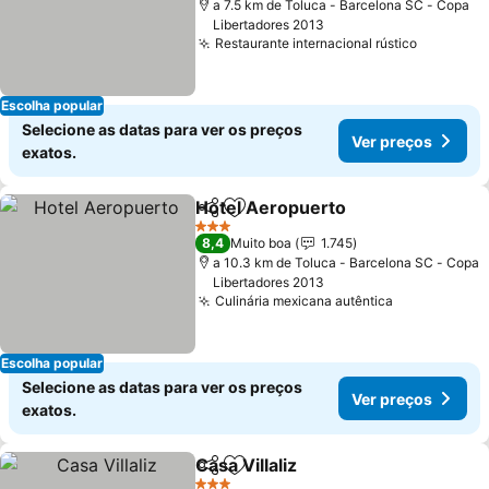
a 7.5 km de Toluca - Barcelona SC - Copa
Libertadores 2013
Restaurante internacional rústico
Ver preç
Escolha popular
Selecione as datas para ver os preços
Ver preços
exatos.
Hotel Aeropuerto
Partilhar
Adicionar aos favoritos
Ver preç
3 Estrelas
8,4
Muito boa
1.745
a 10.3 km de Toluca - Barcelona SC - Copa
Libertadores 2013
Culinária mexicana autêntica
Ver preços
Escolha popular
Selecione as datas para ver os preços
Ver preços
exatos.
Casa Villaliz
Partilhar
Adicionar aos favoritos
Ver preços