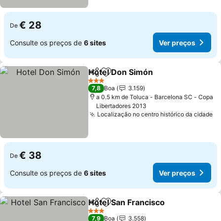
€ 28
De
Consulte os preços de
6 sites
Ver preços
Hotel Don Simón
Partilhar
Adicionar aos favoritos
Ver preço
3 Estrelas
7,8
Boa
3.159
a 0.5 km de Toluca - Barcelona SC - Copa
Libertadores 2013
Localização no centro histórico da cidade
Ve
€ 38
De
Consulte os preços de
6 sites
Ver preços
Hotel San Francisco
Partilhar
Adicionar aos favoritos
Ver pr
3 Estrelas
7,9
Boa
3.558