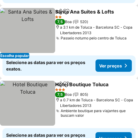
Santa Ana Suites & Lofts
Partilhar
Adicionar aos favoritos
V
2 Estrelas
7,5
Boa
520
a 3.1 km de Toluca - Barcelona SC - Copa
Libertadores 2013
Passeio noturno pelo centro de Toluca
Ver 
Escolha popular
Selecione as datas para ver os preços
Ver preços
exatos.
Hotel Boutique Toluca
Partilhar
Adicionar aos favoritos
Ver 
3 Estrelas
7,5
Boa
805
a 0.7 km de Toluca - Barcelona SC - Copa
Libertadores 2013
Ambiente boutique para viajantes que
buscam valor
Selecione as datas para ver os preços