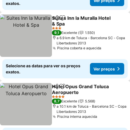
Ver preços
exatos.
Suites Inn la Muralla Hotel
Partilhar
Adicionar aos favoritos
& Spa
Ver preços
3 Estrelas
9,1
Excelente
1.550
a 6.9 km de Toluca - Barcelona SC - Copa
Libertadores 2013
Piscina coberta e aquecida
Ver preços
Selecione as datas para ver os preços
Ver preços
exatos.
Hotel Opus Grand Toluca
Partilhar
Adicionar aos favoritos
Aeropuerto
Ver preços
4 Estrelas
8,7
Excelente
5.568
a 10.1 km de Toluca - Barcelona SC - Copa
Libertadores 2013
Piscina interna aquecida
Ver preços