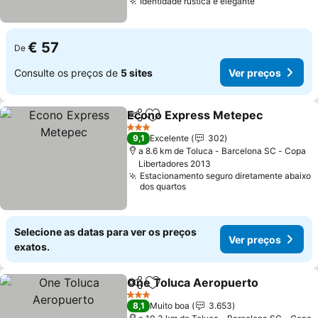
Identidade rústica e elegante
Ver preços
€ 57
De
Consulte os preços de
5 sites
Ver preços
Econo Express Metepec
Partilhar
Adicionar aos favoritos
V
3 Estrelas
9,1
Excelente
302
a 8.6 km de Toluca - Barcelona SC - Copa
Libertadores 2013
Estacionamento seguro diretamente abaixo
dos quartos
Selecione as datas para ver os preços
Ver preços
exatos.
One Toluca Aeropuerto
Partilhar
Adicionar aos favoritos
Ve
3 Estrelas
8,1
Muito boa
3.653