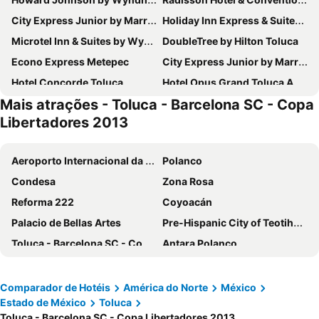
City Express Junior by Marriott Toluca Zona Industrial
Holiday Inn Express & Suites Toluca Zona Aeropuerto By Ihg
Microtel Inn & Suites by Wyndham Toluca
DoubleTree by Hilton Toluca
Econo Express Metepec
City Express Junior by Marriott Toluca Aeropuerto
Hotel Concorde Toluca
Hotel Opus Grand Toluca Aeropuerto
Mais atrações - Toluca - Barcelona SC - Copa
Hotel Don Simón
Holiday Inn Express Toluca By Ihg
Libertadores 2013
Hotel San Francisco
Hotel Passion Secrets Villas & Suites
Best Western Toluca
Best Western Plus Metepec & Suites
Aeroporto Internacional da Cidade do México
Polanco
Courtyard by Marriott Toluca Airport
Casas Vista Hermosa
Condesa
Zona Rosa
Reforma 222
Coyoacán
Palacio de Bellas Artes
Pre-Hispanic City of Teotihuacan
Toluca - Barcelona SC - Copa Libertadores 2013
Antara Polanco
National Anthropological Museum
Estadio GNP Seguros
Basilica de Guadalupe
Álvaro Obregón
Comparador de Hotéis
América do Norte
México
Estado de México
Toluca
Mexico City International Airport
Expo Santa Fe México
Toluca - Barcelona SC - Copa Libertadores 2013