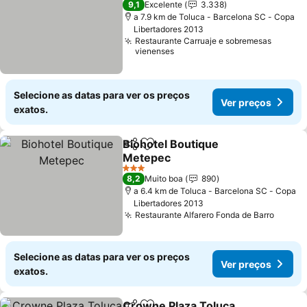
9,1
Excelente
3.338
a 7.9 km de Toluca - Barcelona SC - Copa
Libertadores 2013
Restaurante Carruaje e sobremesas
vienenses
Selecione as datas para ver os preços
Ver preços
exatos.
Biohotel Boutique
Partilhar
Adicionar aos favoritos
Metepec
Ver preços
3 Estrelas
8,2
Muito boa
890
a 6.4 km de Toluca - Barcelona SC - Copa
Libertadores 2013
Restaurante Alfarero Fonda de Barro
Ver p
Selecione as datas para ver os preços
Ver preços
exatos.
Crowne Plaza Toluca