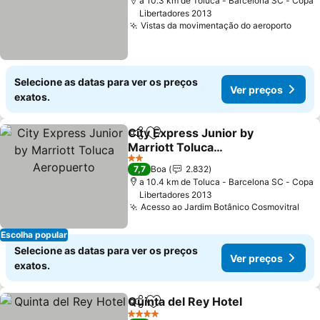
a 10.3 km de Toluca - Barcelona SC - Copa
Libertadores 2013
Vistas da movimentação do aeroporto
Ver 
Selecione as datas para ver os preços
Ver preços
exatos.
City Express Junior by
Partilhar
Adicionar aos favoritos
Marriott Toluca
Aeropuerto
Ver preços
2 Estrelas
7,7
Boa
2.832
a 10.4 km de Toluca - Barcelona SC - Copa
Libertadores 2013
Acesso ao Jardim Botânico Cosmovitral
Ver
Escolha popular
Selecione as datas para ver os preços
Ver preços
exatos.
Quinta del Rey Hotel
Partilhar
Adicionar aos favoritos
Ver p
4 Estrelas