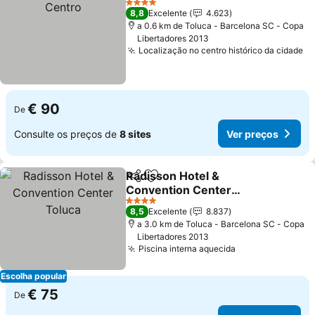
4 Estrelas
8,8
Excelente
4.623
a 0.6 km de Toluca - Barcelona SC - Copa
Libertadores 2013
Localização no centro histórico da cidade
Ve
€ 90
De
Consulte os preços de
8 sites
Ver preços
Radisson Hotel &
Partilhar
Adicionar aos favoritos
Convention Center
Toluca
Ver preços
4 Estrelas
8,5
Excelente
8.837
a 3.0 km de Toluca - Barcelona SC - Copa
Libertadores 2013
Piscina interna aquecida
Ver preços
Escolha popular
€ 75
De