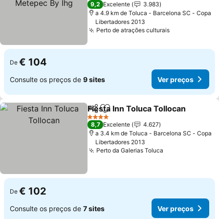
3 Estrelas
9,2
Excelente
3.983
a 4.9 km de Toluca - Barcelona SC - Copa
Libertadores 2013
Perto de atrações culturais
Ver preços
€ 104
De
Consulte os preços de
9 sites
Ver preços
Fiesta Inn Toluca Tollocan
Partilhar
Adicionar aos favoritos
4 Estrelas
8,7
Excelente
4.627
a 3.4 km de Toluca - Barcelona SC - Copa
Libertadores 2013
Perto da Galerias Toluca
Ver preços
€ 102
De
Consulte os preços de
7 sites
Ver preços