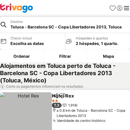
Favoritos
Iniciar
Me
Destino
Toluca - Barcelona SC - Copa Libertadores 2013, Toluca
Check-in/out
Hóspedes e quartos
Escolha as datas
2 hóspedes, 1 quarto.
Ordenar
Filtrar
Mapa
Alojamentos em Toluca perto de Toluca -
Barcelona SC - Copa Libertadores 2013
(Toluca, México)
Como os pagamentos influenciam os resultados
Hotel Rex
Partilhar
Adicionar aos favoritos
Ver preços
2 Estrelas
7,3
1.918
a 0.8 km de Toluca - Barcelona SC - Copa
Libertadores 2013
Identidade do centro histórico
Ver preços