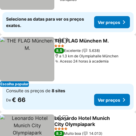
Selecione as datas para ver os preços
Ver preços
exatos.
THE FLAG München M.
Partilhar
Adicionar aos favoritos
Ver
3 Estrelas
8,5
Excelente
5.638
a 1.3 km de Olympiahalle München
Acesso 24 horas à academia
Ver preços
Escolha popular
Consulte os preços de
8 sites
€ 66
Ver preços
De
Leonardo Hotel Munich
Partilhar
Adicionar aos favoritos
City Olympiapark
Ver preços
4 Estrelas
8,2
Muito boa
14.013