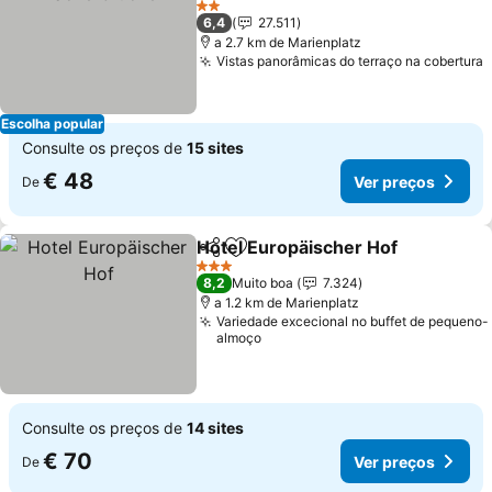
Ver preços
2 Estrelas
6,4
27.511
a 2.7 km de Marienplatz
Vistas panorâmicas do terraço na cobertura
V
Escolha popular
Consulte os preços de
15 sites
€ 48
Ver preços
De
Hotel Europäischer Hof
Partilhar
Adicionar aos favoritos
Ve
3 Estrelas
8,2
Muito boa
7.324
a 1.2 km de Marienplatz
Variedade excecional no buffet de pequeno-
almoço
Consulte os preços de
14 sites
€ 70
Ver preços
De