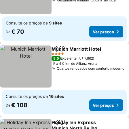
Restaurante italiano 'Cucina' no local
Ver p
Consulte os preços de
9 sites
€ 70
Ver preços
De
Munich Marriott Hotel
Partilhar
Adicionar aos favoritos
Ver 
4 Estrelas
8,5
Excelente
7.862
a 4.0 km de Allianz Arena
Quartos renovados com conforto moderno
Ve
Consulte os preços de
16 sites
€ 108
Ver preços
De
Holiday Inn Express
Partilhar
Adicionar aos favoritos
Munich North By Ihg