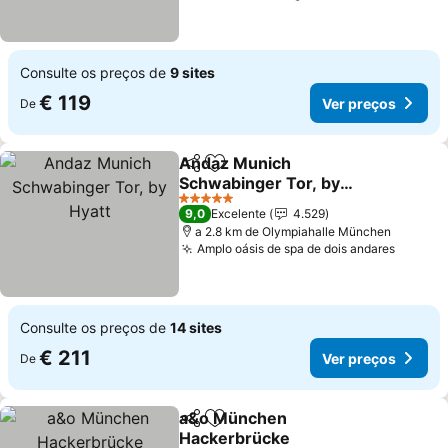
Consulte os preços de
9 sites
€ 119
Ver preços
De
Andaz Munich
Partilhar
Adicionar aos favoritos
Schwabinger Tor, by
Hyatt
Ver preços
5 Estrelas
9,0
Excelente
4.529
a 2.8 km de Olympiahalle München
Amplo oásis de spa de dois andares
Ver pr
Consulte os preços de
14 sites
€ 211
Ver preços
De
a&o München
Partilhar
Adicionar aos favoritos
Hackerbrücke