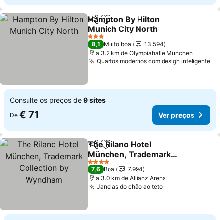
Hampton By Hilton
Partilhar
Adicionar aos favoritos
Munich City North
Ver preços
3 Estrelas
8,1
Muito boa
13.594
a 3.2 km de Olympiahalle München
Quartos modernos com design inteligente
Ve
Consulte os preços de
9 sites
€ 71
Ver preços
De
The Rilano Hotel
Partilhar
Adicionar aos favoritos
München, Trademark
Collection by Wyndham
Ver preços
4 Estrelas
7,6
Boa
7.994
a 3.0 km de Allianz Arena
Janelas do chão ao teto
Ver preços