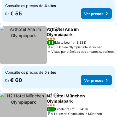
Consulte os preços de
4 sites
€ 55
Ver preços
De
Arthotel Ana im
Partilhar
Adicionar aos favoritos
Olympiapark
Ver preços
3 Estrelas
8,3
Muito boa
8.238
a 0.8 km de Olympiahalle München
Vistas panorâmicas dos andares superiores
V
Consulte os preços de
5 sites
€ 60
Ver preços
De
H2 Hotel München
Partilhar
Adicionar aos favoritos
Olympiapark
Ver preços
3 Estrelas
8,5
Excelente
36.418
a 1.4 km de Olympiahalle München