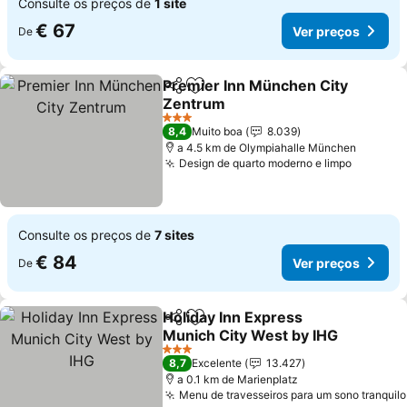
Consulte os preços de
1 site
€ 67
Ver preços
De
Premier Inn München City
Partilhar
Adicionar aos favoritos
Zentrum
Ver preços
3 Estrelas
8,4
Muito boa
8.039
a 4.5 km de Olympiahalle München
Design de quarto moderno e limpo
Ver pre
Consulte os preços de
7 sites
€ 84
Ver preços
De
Holiday Inn Express
Partilhar
Adicionar aos favoritos
Munich City West by IHG
Ver preços
3 Estrelas
8,7
Excelente
13.427
a 0.1 km de Marienplatz
Menu de travesseiros para um sono tranquilo