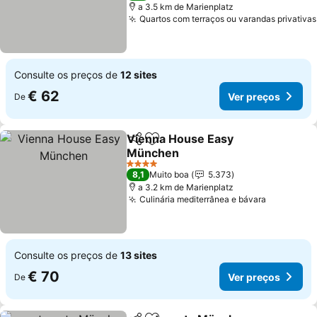
a 3.5 km de Marienplatz
Quartos com terraços ou varandas privativas
Consulte os preços de
12 sites
€ 62
Ver preços
De
Vienna House Easy
Partilhar
Adicionar aos favoritos
München
Ver preços
4 Estrelas
8,1
Muito boa
5.373
a 3.2 km de Marienplatz
Culinária mediterrânea e bávara
Ver preç
Consulte os preços de
13 sites
€ 70
Ver preços
De