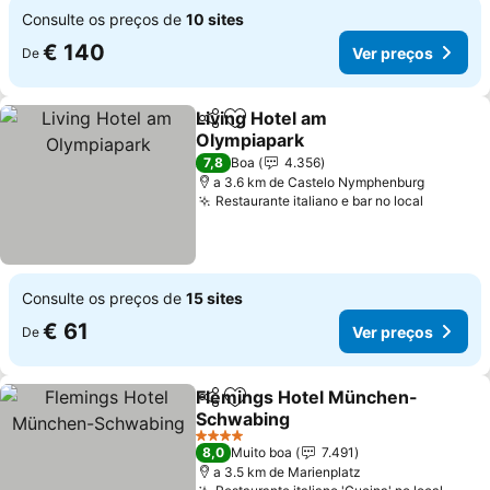
Consulte os preços de
10 sites
€ 140
Ver preços
De
Living Hotel am
Partilhar
Adicionar aos favoritos
Olympiapark
Ver preços
7,8
Boa
4.356
a 3.6 km de Castelo Nymphenburg
Restaurante italiano e bar no local
Ver pre
Consulte os preços de
15 sites
€ 61
Ver preços
De
Flemings Hotel München-
Partilhar
Adicionar aos favoritos
Schwabing
Ver preços
4 Estrelas
8,0
Muito boa
7.491
a 3.5 km de Marienplatz