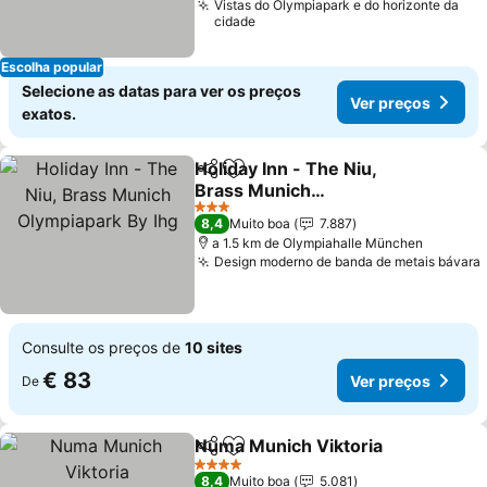
Vistas do Olympiapark e do horizonte da
cidade
Escolha popular
Selecione as datas para ver os preços
Ver preços
exatos.
Holiday Inn - The Niu,
Partilhar
Adicionar aos favoritos
Brass Munich
Olympiapark By Ihg
Ver preços
3 Estrelas
8,4
Muito boa
7.887
a 1.5 km de Olympiahalle München
Design moderno de banda de metais bávara
Consulte os preços de
10 sites
€ 83
Ver preços
De
Numa Munich Viktoria
Partilhar
Adicionar aos favoritos
Ver 
4 Estrelas
8,4
Muito boa
5.081