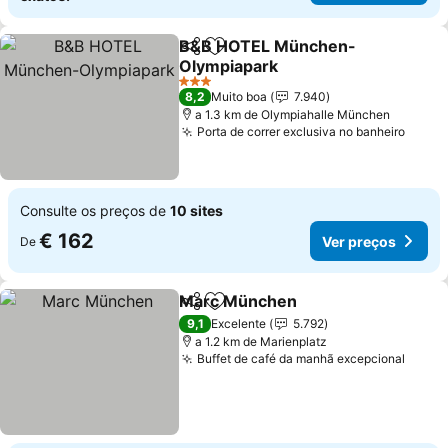
B&B HOTEL München-
Partilhar
Adicionar aos favoritos
Olympiapark
Ver preços
3 Estrelas
8,2
Muito boa
7.940
a 1.3 km de Olympiahalle München
Porta de correr exclusiva no banheiro
Ver p
Consulte os preços de
10 sites
€ 162
Ver preços
De
Marc München
Partilhar
Adicionar aos favoritos
Ver preços
9,1
Excelente
5.792
a 1.2 km de Marienplatz
Buffet de café da manhã excepcional
Ver p