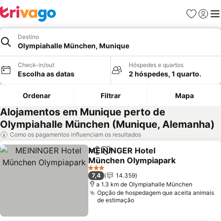
Favoritos
Iniciar
Me
Destino
Olympiahalle München, Munique
Check-in/out
Hóspedes e quartos
Escolha as datas
2 hóspedes, 1 quarto.
Ordenar
Filtrar
Mapa
Alojamentos em Munique perto de
Olympiahalle München (Munique, Alemanha)
Como os pagamentos influenciam os resultados
MEININGER Hotel
Partilhar
Adicionar aos favoritos
München Olympiapark
Ver preços
3 Estrelas
7,4
14.359
a 1.3 km de Olympiahalle München
Opção de hospedagem que aceita animais
de estimação