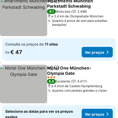
smartments München
Partilhar
Adicionar aos favoritos
Parkstadt Schwabing
Ver preços
8,1
Muito boa
2.498
a 3.4 km de Olympiahalle München
Quartos à prova de som para estadias
tranquilas
Consulte os preços de
11 sites
€ 47
Ver preços
De
Motel One München-
Partilhar
Adicionar aos favoritos
Olympia Gate
Ver preços
3 Estrelas
8,8
Excelente
4.417
a 4.9 km de Castelo Nymphenburg
Quartos com janelas grandes e vistas
Ver p
Selecione as datas para ver os preços
Ver preços
exatos.