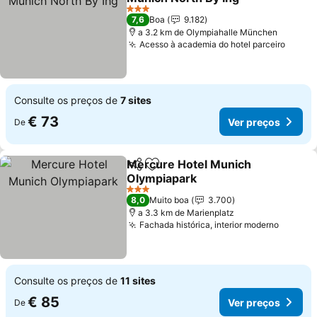
Ver preços
3 Estrelas
7,6
Boa
9.182
a 3.2 km de Olympiahalle München
Acesso à academia do hotel parceiro
Ver p
Consulte os preços de
7 sites
€ 73
Ver preços
De
Mercure Hotel Munich
Partilhar
Adicionar aos favoritos
Olympiapark
Ver preços
3 Estrelas
8,0
Muito boa
3.700
a 3.3 km de Marienplatz
Fachada histórica, interior moderno
Ver pr
Consulte os preços de
11 sites
€ 85
Ver preços
De