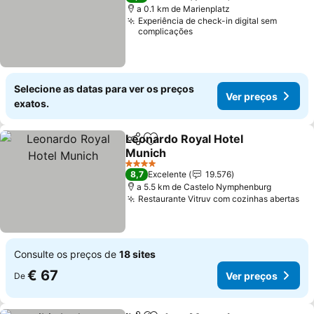
a 0.1 km de Marienplatz
Experiência de check-in digital sem
complicações
Selecione as datas para ver os preços
Ver preços
exatos.
Leonardo Royal Hotel
Partilhar
Adicionar aos favoritos
Munich
Ver preços
4 Estrelas
8,7
Excelente
19.576
a 5.5 km de Castelo Nymphenburg
Restaurante Vitruv com cozinhas abertas
Ve
Consulte os preços de
18 sites
€ 67
Ver preços
De