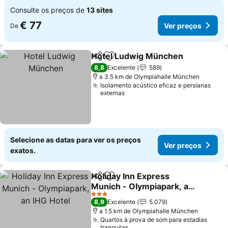
Consulte os preços de
13 sites
€ 77
Ver preços
De
Hotel Ludwig München
Partilhar
Adicionar aos favoritos
Ver
8,8
Excelente
589
a 3.5 km de Olympiahalle München
Isolamento acústico eficaz e persianas
externas
Selecione as datas para ver os preços
Ver preços
exatos.
Holiday Inn Express
Partilhar
Adicionar aos favoritos
Munich - Olympiapark, an
IHG Hotel
Ver preços
3 Estrelas
8,9
Excelente
5.079
a 1.5 km de Olympiahalle München
Quartos à prova de som para estadias
tranquilas