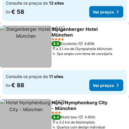
Consulte os preços de
12 sites
€ 58
Ver preços
De
Steigenberger Hotel
Partilhar
Adicionar aos favoritos
München
Ver preços
4 Estrelas
8,6
Excelente
6.859
a 3.1 km de Olympiahalle München
Spa amplo com tema de cervejaria
Ver pre
Consulte os preços de
11 sites
€ 88
Ver preços
De
Hotel Nymphenburg City
Partilhar
Adicionar aos favoritos
- München
Ver preços
3 Estrelas
8,4
Muito boa
4.854
a 3.2 km de Marienplatz
Quartos com design individual
Ver preços