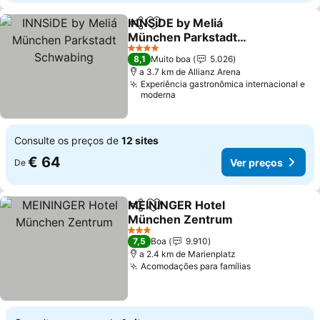
INNSiDE by Meliá
Partilhar
Adicionar aos favoritos
München Parkstadt
Schwabing
Ver preços
4 Estrelas
8,1
Muito boa
5.026
a 3.7 km de Allianz Arena
Experiência gastronômica internacional e
moderna
Consulte os preços de
12 sites
€ 64
Ver preços
De
MEININGER Hotel
Partilhar
Adicionar aos favoritos
München Zentrum
Ver preços
3 Estrelas
7,5
Boa
9.910
a 2.4 km de Marienplatz
Acomodações para famílias
Ver preços