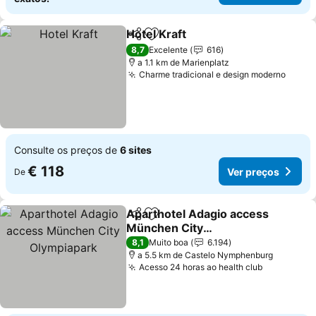
Hotel Kraft
Partilhar
Adicionar aos favoritos
Ver preços
8,7
Excelente
616
a 1.1 km de Marienplatz
Charme tradicional e design moderno
Ver p
Consulte os preços de
6 sites
€ 118
Ver preços
De
Aparthotel Adagio access
Partilhar
Adicionar aos favoritos
München City
Olympiapark
Ver preços
8,1
Muito boa
6.194
a 5.5 km de Castelo Nymphenburg
Acesso 24 horas ao health club
Ver preço