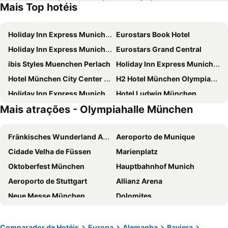
Mais Top hotéis
Holiday Inn Express Munich - City East By Ihg
Eurostars Book Hotel
Holiday Inn Express Munich City West by IHG
Eurostars Grand Central
ibis Styles Muenchen Perlach
Holiday Inn Express Munich North By Ihg
Hotel München City Center affiliated by Meliá
H2 Hotel München Olympiapark
Holiday Inn Express Munich - Messe By Ihg
Hotel Ludwig München
Mais atrações - Olympiahalle München
MEININGER Hotel München Olympiapark
ibis München City Süd
Hotel Amba
Premier Inn München City Schwabing
Fränkisches Wunderland Amusement Park
Aeroporto de Munique
Premier Inn München City Zentrum
Holiday Inn Munich - South By Ihg
Cidade Velha de Füssen
Marienplatz
Ramada Encore by Wyndham Munich Messe
Hotel Wallis
Oktoberfest München
Hauptbahnhof Munich
Hotel Europäischer Hof
Hotel Munich Inn
Aeroporto de Stuttgart
Allianz Arena
a&o München Hackerbrücke
Hotel Kraft
Neue Messe München
Dolomites
Leonardo Hotel & Residenz München
Creatif Hotel Elephant
Altstadt-Lehel
Innsbruck Hauptbahnhof
Four Points by Sheraton Munich Arabellapark
Holiday Inn Munich - City Centre By Ihg
Maxvorstadt
Estação Central de Salzburgo
Mercure Hotel Muenchen Altstadt
Munich Marriott Hotel
Comparador de Hotéis
Europa
Alemanha
Baviera