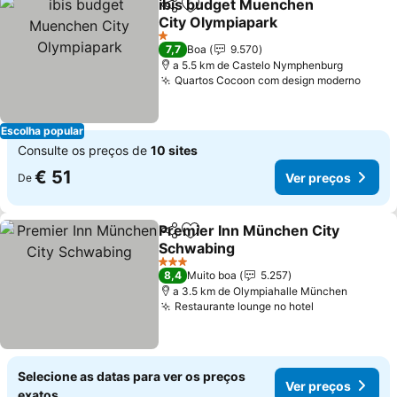
ibis budget Muenchen
Partilhar
Adicionar aos favoritos
City Olympiapark
Ver preços
1 Estrelas
7,7
Boa
9.570
a 5.5 km de Castelo Nymphenburg
Quartos Cocoon com design moderno
Ver p
Escolha popular
Consulte os preços de
10 sites
€ 51
Ver preços
De
Premier Inn München City
Partilhar
Adicionar aos favoritos
Schwabing
Ver preços
3 Estrelas
8,4
Muito boa
5.257
a 3.5 km de Olympiahalle München
Restaurante lounge no hotel
Ver preços
Selecione as datas para ver os preços
Ver preços
exatos.