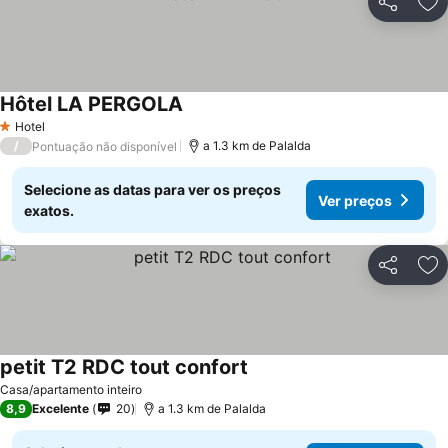
Partilhar
Ad
Hôtel LA PERGOLA
Hotel
1 Estrelas
/
a 1.3 km de Palalda
Pontuação não disponível
Selecione as datas para ver os preços
Ver preços
exatos.
Partilhar
Ad
petit T2 RDC tout confort
Casa/apartamento inteiro
8,9
Excelente
20
a 1.3 km de Palalda