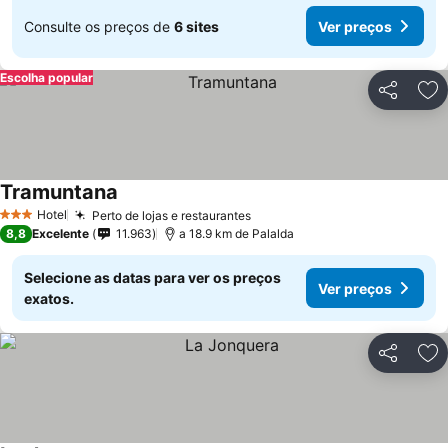
Consulte os preços de
6 sites
Ver preços
Escolha popular
Partilhar
Ad
Tramuntana
Hotel
Perto de lojas e restaurantes
3 Estrelas
8,8
Excelente
11.963
a 18.9 km de Palalda
Selecione as datas para ver os preços
Ver preços
exatos.
Partilhar
Ad