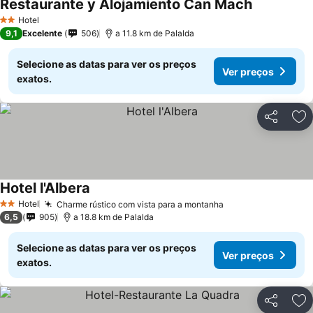
Restaurante y Alojamiento Can Mach
Hotel
2 Estrelas
9,1
Excelente
506
a 11.8 km de Palalda
Selecione as datas para ver os preços
Ver preços
exatos.
Partilhar
Ad
Hotel l'Albera
Hotel
Charme rústico com vista para a montanha
2 Estrelas
6,5
905
a 18.8 km de Palalda
Selecione as datas para ver os preços
Ver preços
exatos.
Partilhar
Ad