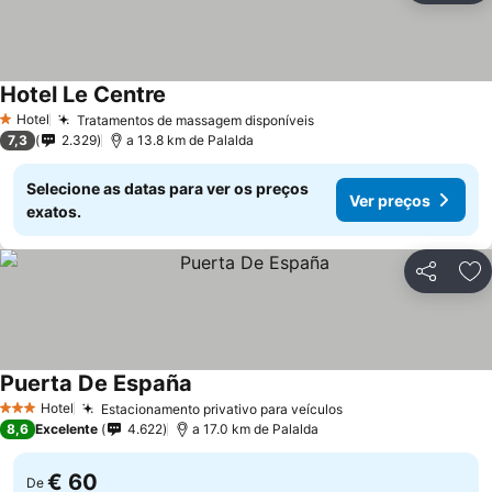
Hotel Le Centre
Hotel
Tratamentos de massagem disponíveis
1 Estrelas
7,3
2.329
a 13.8 km de Palalda
Selecione as datas para ver os preços
Ver preços
exatos.
Partilhar
Ad
Puerta De España
Hotel
Estacionamento privativo para veículos
3 Estrelas
8,6
Excelente
4.622
a 17.0 km de Palalda
€ 60
De