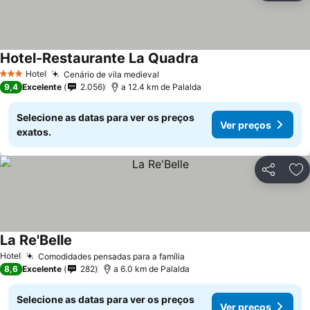
Hotel-Restaurante La Quadra
Hotel
Cenário de vila medieval
3 Estrelas
9,4
Excelente
2.056
a 12.4 km de Palalda
Selecione as datas para ver os preços
Ver preços
exatos.
Partilhar
Ad
La Re'Belle
Hotel
Comodidades pensadas para a família
8,6
Excelente
282
a 6.0 km de Palalda
Selecione as datas para ver os preços
Ver preços