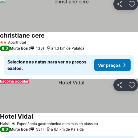
Partilhar
Ad
christiane cere
Aparthotel
2 Estrelas
8,3
Muito boa
133
a 1.3 km de Palalda
Selecione as datas para ver os preços
Ver preços
exatos.
Escolha popular
Partilhar
Ad
Hotel Vidal
Hotel
Experiência gastronômica com música clássica
8,3
Muito boa
531
a 6.1 km de Palalda