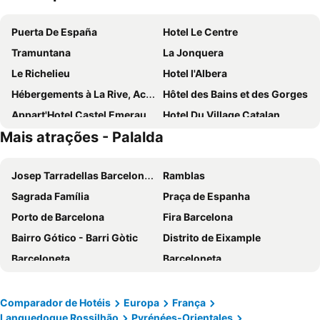
Puerta De España
Hotel Le Centre
Tramuntana
La Jonquera
Le Richelieu
Hotel l'Albera
Hébergements à La Rive, Accueil ouvert tous les jours jusqu'à 20h00 dernier délai, depuis 30 ans ! Réserver ici svp ! Merci ! Aucun règlement à distan
Hôtel des Bains et des Gorges
Appart'Hotel Castel Emeraude, Charme Et Caractere
Hotel Du Village Catalan
Mais atrações - Palalda
Cortie
Hotel Restaurant Le Costabonne
La Pinède
La Re'Belle
Josep Tarradellas Barcelona–El Prat Airport
Ramblas
Le Ceretan Hotel
Chez Ninou
Sagrada Família
Praça de Espanha
Porto de Barcelona
Fira Barcelona
Bairro Gótico - Barri Gòtic
Distrito de Eixample
Barceloneta
Barceloneta
Baqueira Beret
Estádio Olímpico de Montjuïc
Camp Nou
Estació de Sants
Comparador de Hotéis
Europa
França
Languedoque Rossilhão
Pyrénées-Orientales