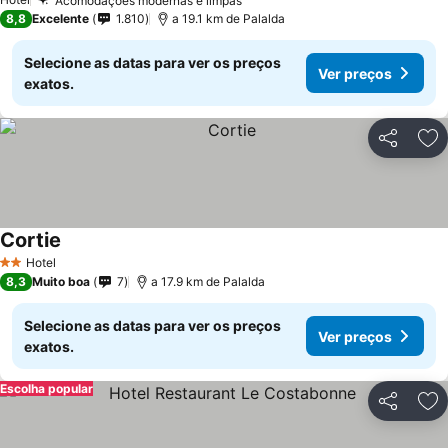
Acomodações modernas e limpas
8,8
Excelente
1.810
a 19.1 km de Palalda
Selecione as datas para ver os preços
Ver preços
exatos.
Partilhar
Ad
Cortie
Hotel
2 Estrelas
8,3
Muito boa
7
a 17.9 km de Palalda
Selecione as datas para ver os preços
Ver preços
exatos.
Escolha popular
Partilhar
Ad