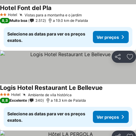
Hotel Font del Pla
Hotel
Vistas para a montanha e o jardim
2 Estrelas
8,3
Muito boa
2.512
a 19.0 km de Palalda
Selecione as datas para ver os preços
Ver preços
exatos.
Partilhar
Ad
Logis Hotel Restaurant Le Bellevue
Hotel
Ambiente de vila histórica
3 Estrelas
8,8
Excelente
340
a 18.3 km de Palalda
Selecione as datas para ver os preços
Ver preços
exatos.