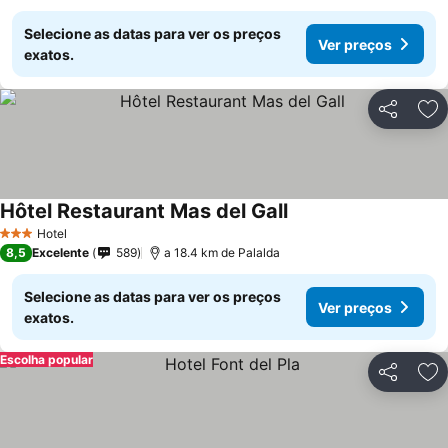
Selecione as datas para ver os preços
Ver preços
exatos.
Partilhar
Ad
Hôtel Restaurant Mas del Gall
Hotel
3 Estrelas
8,5
Excelente
589
a 18.4 km de Palalda
Selecione as datas para ver os preços
Ver preços
exatos.
Escolha popular
Partilhar
Ad