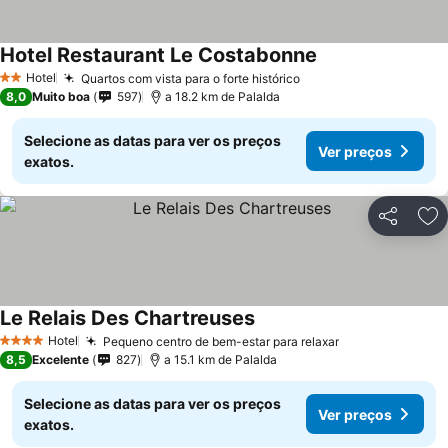
Hotel Restaurant Le Costabonne
Hotel
Quartos com vista para o forte histórico
2 Estrelas
8,0
Muito boa
597
a 18.2 km de Palalda
Selecione as datas para ver os preços
Ver preços
exatos.
Partilhar
Ad
Le Relais Des Chartreuses
Hotel
Pequeno centro de bem-estar para relaxar
4 Estrelas
8,5
Excelente
827
a 15.1 km de Palalda
Selecione as datas para ver os preços
Ver preços
exatos.