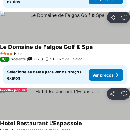
exatos.
Partilhar
Ad
Le Domaine de Falgos Golf & Spa
Hotel
4 Estrelas
8,9
Excelente
1.123
a 15.1 km de Palalda
Selecione as datas para ver os preços
Ver preços
exatos.
Escolha popular
Partilhar
Ad
Hotel Restaurant L'Espassole
Hotel