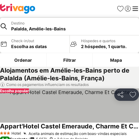
Favoritos
Iniciar
Me
Destino
Palalda, Amélie-les-Bains
Check-in/out
Hóspedes e quartos
Escolha as datas
2 hóspedes, 1 quarto.
Ordenar
Filtrar
Mapa
Alojamentos em Amélie-les-Bains perto de
Palalda (Amélie-les-Bains, França)
Como os pagamentos influenciam os resultados
Escolha popular
Partilhar
Ad
Appart'Hotel Castel Emeraude, Charme Et Caractere
Hotel
Aceita animais de estimação com boas-vindas especiais
3 Estrelas