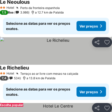
Le Neoulous
Hotel
Perto da fronteira espanhola
2 Estrelas
7,5
Boa
3.986
a 12.7 km de Palalda
Selecione as datas para ver os preços
Ver preços
exatos.
Partilhar
Ad
Le Richelieu
Hotel
Terraço ao ar livre com mesas na calçada
2 Estrelas
7,4
534
a 13.8 km de Palalda
Selecione as datas para ver os preços
Ver preços
exatos.
Escolha popular
Partilhar
Ad