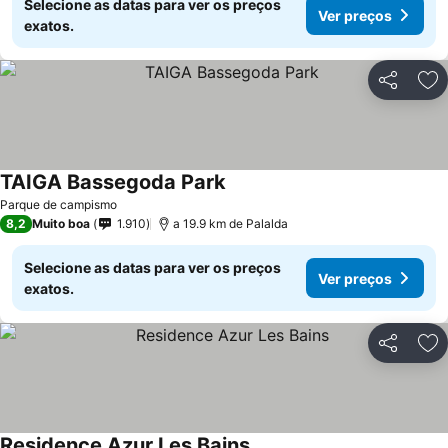
Selecione as datas para ver os preços
Ver preços
exatos.
Partilhar
Ad
TAIGA Bassegoda Park
Parque de campismo
8,2
Muito boa
1.910
a 19.9 km de Palalda
Selecione as datas para ver os preços
Ver preços
exatos.
Partilhar
Ad
Residence Azur Les Bains