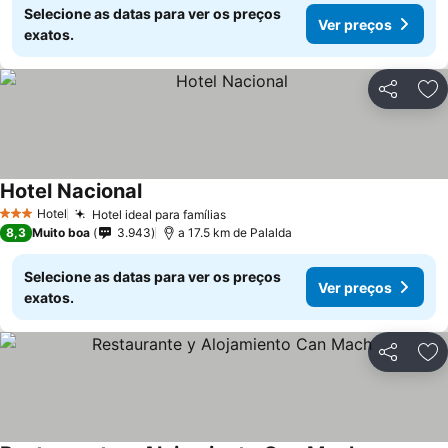
Selecione as datas para ver os preços
Ver preços
exatos.
Partilhar
Ad
Hotel Nacional
Hotel
Hotel ideal para famílias
3 Estrelas
8,3
Muito boa
3.943
a 17.5 km de Palalda
Selecione as datas para ver os preços
Ver preços
exatos.
Partilhar
Ad