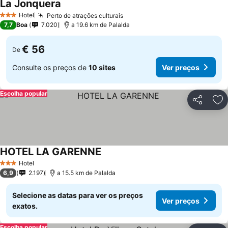
La Jonquera
Hotel
Perto de atrações culturais
3 Estrelas
7,7
Boa
7.020
a 19.6 km de Palalda
€ 56
De
Consulte os preços de
10 sites
Ver preços
Escolha popular
Partilhar
Ad
HOTEL LA GARENNE
Hotel
3 Estrelas
6,9
2.197
a 15.5 km de Palalda
Selecione as datas para ver os preços
Ver preços
exatos.
Escolha popular