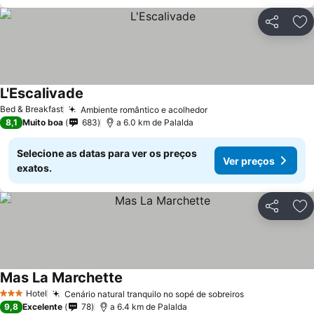
Partilhar
Ad
L'Escalivade
Bed & Breakfast
Ambiente romântico e acolhedor
8,1
Muito boa
683
a 6.0 km de Palalda
Selecione as datas para ver os preços
Ver preços
exatos.
Partilhar
Ad
Mas La Marchette
Hotel
Cenário natural tranquilo no sopé de sobreiros
3 Estrelas
9,8
Excelente
78
a 6.4 km de Palalda