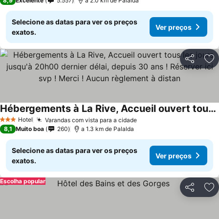
8,9
Excelente
5.557
a 2.0 km de Palalda
Selecione as datas para ver os preços
Ver preços
exatos.
Partilhar
Ad
Hébergements à La Rive, Accueil ouvert tous les jours jusqu'à 20h00 dernier délai, depuis 30 ans ! Réserver ici svp ! Merci ! Aucun règlement à distan
Hotel
Varandas com vista para a cidade
3 Estrelas
8,1
Muito boa
260
a 1.3 km de Palalda
Selecione as datas para ver os preços
Ver preços
exatos.
Escolha popular
Partilhar
Ad