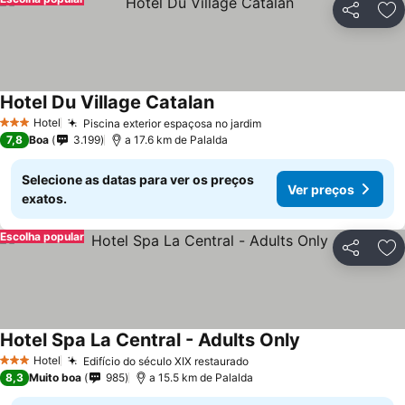
Partilhar
Ad
Hotel Du Village Catalan
Hotel
Piscina exterior espaçosa no jardim
3 Estrelas
7,8
Boa
3.199
a 17.6 km de Palalda
Selecione as datas para ver os preços
Ver preços
exatos.
Escolha popular
Partilhar
Ad
Hotel Spa La Central - Adults Only
Hotel
Edifício do século XIX restaurado
3 Estrelas
8,3
Muito boa
985
a 15.5 km de Palalda