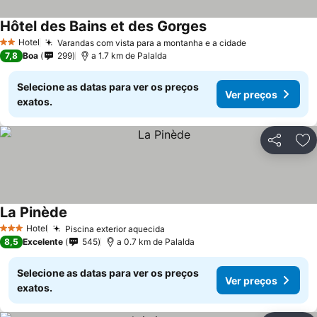
Hôtel des Bains et des Gorges
Hotel
Varandas com vista para a montanha e a cidade
2 Estrelas
7,8
Boa
299
a 1.7 km de Palalda
Selecione as datas para ver os preços
Ver preços
exatos.
Partilhar
Ad
La Pinède
Hotel
Piscina exterior aquecida
3 Estrelas
8,5
Excelente
545
a 0.7 km de Palalda
Selecione as datas para ver os preços
Ver preços
exatos.