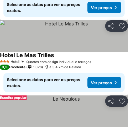
Selecione as datas para ver os preços
Ver preços
exatos.
Partilhar
Ad
Hotel Le Mas Trilles
Hotel
Quartos com design individual e terraços
3 Estrelas
9,3
Excelente
1.028
a 3.4 km de Palalda
Selecione as datas para ver os preços
Ver preços
exatos.
Escolha popular
Partilhar
Ad