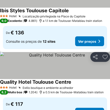
Ibis Styles Toulouse Capitole
Hotel
Localização privilegiada na Place du Capitole
3 Estrelas
9,0
Excelente
4.861
a 1.1 km de Toulouse-Matabiau train station
€ 136
De
Consulte os preços de
12 sites
Ver preços
Partilhar
Ad
Quality Hotel Toulouse Centre
Hotel
Estilo boutique e ambiente acolhedor
3 Estrelas
8,2
Muito boa
1.204
a 0.5 km de Toulouse-Matabiau train station
€ 117
De