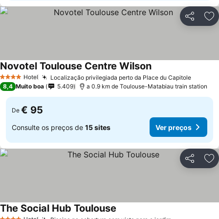
Partilhar
Ad
Novotel Toulouse Centre Wilson
Hotel
Localização privilegiada perto da Place du Capitole
4 Estrelas
8,4
Muito boa
5.409
a 0.9 km de Toulouse-Matabiau train station
€ 95
De
Consulte os preços de
15 sites
Ver preços
Partilhar
Ad
The Social Hub Toulouse