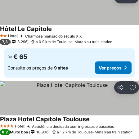
Partilhar
Ad
Hôtel Le Capitole
Hotel
Charmosa mansão do século XIX
2 Estrelas
7,3
3.296
a 0.9 km de Toulouse-Matabiau train station
€ 65
De
Consulte os preços de
9 sites
Ver preços
Partilhar
Ad
Plaza Hotel Capitole Toulouse
Hotel
Assistência dedicada com ingressos e passeios
4 Estrelas
8,2
Muito boa
10.906
a 1.2 km de Toulouse-Matabiau train station