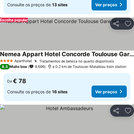
Consulte os preços de
13 sites
Ver preços
Escolha popular
Partilhar
Ad
Nemea Appart Hotel Concorde Toulouse Gare Matabiau
Aparthotel
Tratamentos de beleza no quarto disponíveis
4 Estrelas
8,3
Muito boa
8.696
a 0.2 km de Toulouse-Matabiau train station
€ 78
De
Consulte os preços de
16 sites
Ver preços
Partilhar
Ad