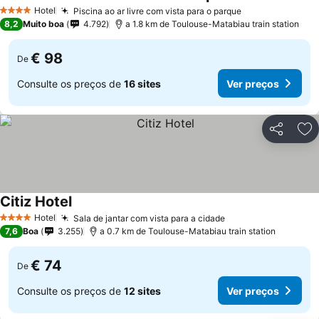
Hotel
Piscina ao ar livre com vista para o parque
4 Estrelas
8,2
Muito boa
4.792
a 1.8 km de Toulouse-Matabiau train station
€ 98
De
Consulte os preços de
16 sites
Ver preços
Partilhar
Ad
Citiz Hotel
Hotel
Sala de jantar com vista para a cidade
4 Estrelas
7,6
Boa
3.255
a 0.7 km de Toulouse-Matabiau train station
€ 74
De
Consulte os preços de
12 sites
Ver preços