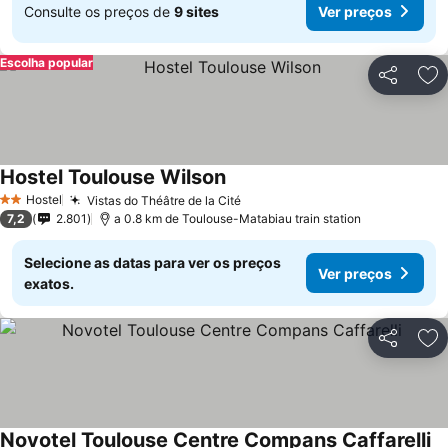
Consulte os preços de
9 sites
Ver preços
Escolha popular
Partilhar
Ad
Hostel Toulouse Wilson
Hostel
Vistas do Théâtre de la Cité
2 Estrelas
7,2
2.801
a 0.8 km de Toulouse-Matabiau train station
Selecione as datas para ver os preços
Ver preços
exatos.
Partilhar
Ad
Novotel Toulouse Centre Compans Caffarelli