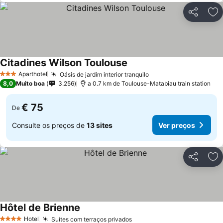
Partilhar
Ad
Citadines Wilson Toulouse
Aparthotel
Oásis de jardim interior tranquilo
3 Estrelas
8,0
Muito boa
3.256
a 0.7 km de Toulouse-Matabiau train station
€ 75
De
Consulte os preços de
13 sites
Ver preços
Partilhar
Ad
Hôtel de Brienne
Hotel
Suítes com terraços privados
4 Estrelas