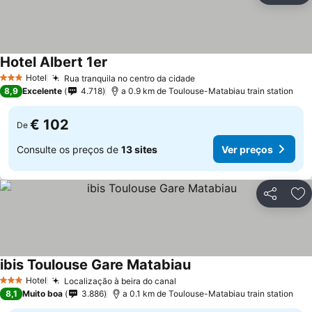
Hotel Albert 1er
Hotel
Rua tranquila no centro da cidade
3 Estrelas
8,9
Excelente
4.718
a 0.9 km de Toulouse-Matabiau train station
€ 102
De
Consulte os preços de
13 sites
Ver preços
Partilhar
Ad
ibis Toulouse Gare Matabiau
Hotel
Localização à beira do canal
3 Estrelas
8,1
Muito boa
3.886
a 0.1 km de Toulouse-Matabiau train station