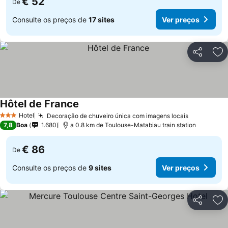
€ 52
De
Consulte os preços de
17 sites
Ver preços
Partilhar
Ad
Hôtel de France
Hotel
Decoração de chuveiro única com imagens locais
3 Estrelas
7,8
Boa
1.680
a 0.8 km de Toulouse-Matabiau train station
€ 86
De
Consulte os preços de
9 sites
Ver preços
Partilhar
Ad