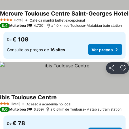
Mercure Toulouse Centre Saint-Georges Hotel
Hotel
Café da manhã buffet excepcional
4 Estrelas
8,4
Muito boa
4.730
a 1.0 km de Toulouse-Matabiau train station
€ 109
De
Consulte os preços de
16 sites
Ver preços
Partilhar
Ad
ibis Toulouse Centre
Hotel
Acesso à academia no local
3 Estrelas
8,0
Muito boa
6.859
a 0.6 km de Toulouse-Matabiau train station
€ 78
De