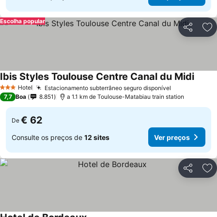
Escolha popular
Partilhar
Ad
Ibis Styles Toulouse Centre Canal du Midi
Hotel
Estacionamento subterrâneo seguro disponível
3 Estrelas
7,7
Boa
8.851
a 1.1 km de Toulouse-Matabiau train station
€ 62
De
Consulte os preços de
12 sites
Ver preços
Partilhar
Ad