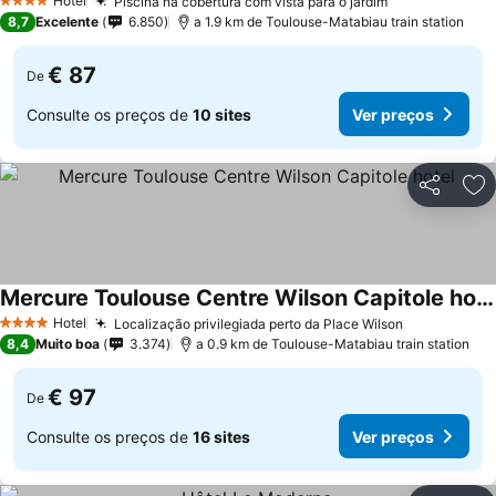
Hotel
Piscina na cobertura com vista para o jardim
4 Estrelas
8,7
Excelente
6.850
a 1.9 km de Toulouse-Matabiau train station
€ 87
De
Consulte os preços de
10 sites
Ver preços
Partilhar
Ad
Mercure Toulouse Centre Wilson Capitole hotel
Hotel
Localização privilegiada perto da Place Wilson
4 Estrelas
8,4
Muito boa
3.374
a 0.9 km de Toulouse-Matabiau train station
€ 97
De
Consulte os preços de
16 sites
Ver preços