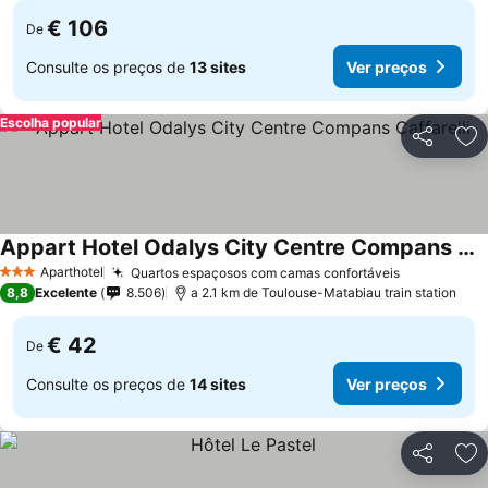
€ 106
De
Consulte os preços de
13 sites
Ver preços
Escolha popular
Partilhar
Ad
Appart Hotel Odalys City Centre Compans Caffarelli
Aparthotel
Quartos espaçosos com camas confortáveis
3 Estrelas
8,8
Excelente
8.506
a 2.1 km de Toulouse-Matabiau train station
€ 42
De
Consulte os preços de
14 sites
Ver preços
Partilhar
Ad