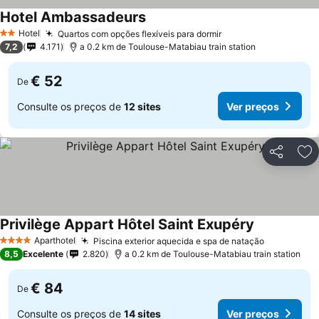
Hotel Ambassadeurs
Hotel
Quartos com opções flexíveis para dormir
2 Estrelas
7,2
4.171
a 0.2 km de Toulouse-Matabiau train station
€ 52
De
Consulte os preços de
12 sites
Ver preços
Partilhar
Ad
Privilège Appart Hôtel Saint Exupéry
Aparthotel
Piscina exterior aquecida e spa de natação
4 Estrelas
8,5
Excelente
2.820
a 0.2 km de Toulouse-Matabiau train station
€ 84
De
Consulte os preços de
14 sites
Ver preços