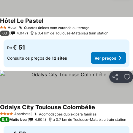
Hôtel Le Pastel
Hotel
Quartos únicos com varanda ou terraço
2 Estrelas
6,1
4.047
a 0.4 km de Toulouse-Matabiau train station
€ 51
De
Consulte os preços de
12 sites
Ver preços
Partilhar
Ad
Odalys City Toulouse Colombélie
Aparthotel
Acomodações duplex para famílias
4 Estrelas
8,3
Muito boa
4.904
a 0.7 km de Toulouse-Matabiau train station