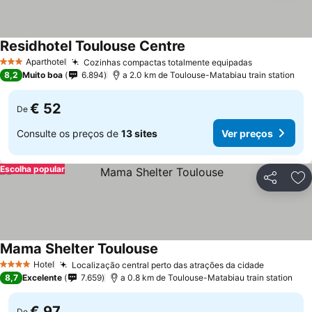
Residhotel Toulouse Centre
Aparthotel
Cozinhas compactas totalmente equipadas
3 Estrelas
8,2
Muito boa
6.894
a 2.0 km de Toulouse-Matabiau train station
€ 52
De
Consulte os preços de
13 sites
Ver preços
Escolha popular
Partilhar
Ad
Mama Shelter Toulouse
Hotel
Localização central perto das atrações da cidade
4 Estrelas
8,7
Excelente
7.659
a 0.8 km de Toulouse-Matabiau train station
€ 97
De