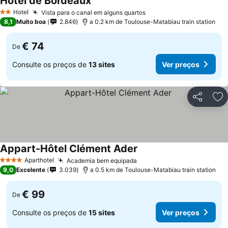
Hotel de Bordeaux
Hotel
Vista para o canal em alguns quartos
2 Estrelas
8,1
Muito boa
2.846
a 0.2 km de Toulouse-Matabiau train station
€ 74
De
Consulte os preços de
13 sites
Ver preços
Partilhar
Ad
Appart-Hôtel Clément Ader
Aparthotel
Academia bem equipada
4 Estrelas
9,0
Excelente
3.039
a 0.5 km de Toulouse-Matabiau train station
€ 99
De
Consulte os preços de
15 sites
Ver preços