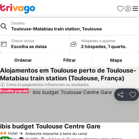
Favoritos
Iniciar
Me
Destino
Toulouse-Matabiau train station, Toulouse
Check-in/out
Hóspedes e quartos
Escolha as datas
2 hóspedes, 1 quarto.
Ordenar
Filtrar
Mapa
Alojamentos em Toulouse perto de Toulouse-
Matabiau train station (Toulouse, França)
Como os pagamentos influenciam os resultados
Escolha popular
Partilhar
Ad
ibis budget Toulouse Centre Gare
Hotel
Ambiente relaxante à beira do canal
2 Estrelas