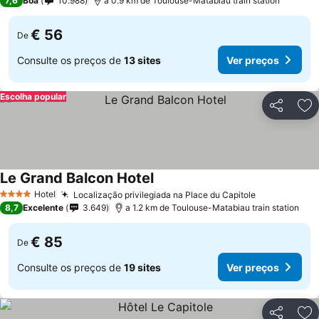
7,6
Boa
10.988
a 0.9 km de Toulouse-Matabiau train station
€ 56
De
Consulte os preços de
13 sites
Ver preços
Escolha popular
Partilhar
Ad
Le Grand Balcon Hotel
Hotel
Localização privilegiada na Place du Capitole
4 Estrelas
8,7
Excelente
3.649
a 1.2 km de Toulouse-Matabiau train station
€ 85
De
Consulte os preços de
19 sites
Ver preços