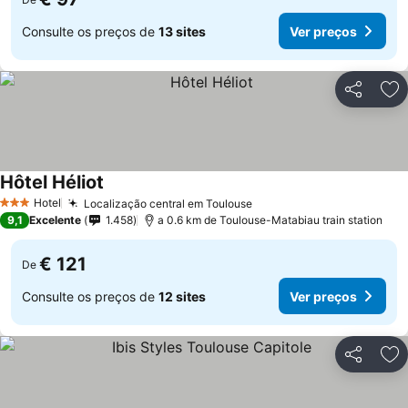
Consulte os preços de
13 sites
Ver preços
Partilhar
Ad
Hôtel Héliot
Hotel
Localização central em Toulouse
3 Estrelas
9,1
Excelente
1.458
a 0.6 km de Toulouse-Matabiau train station
€ 121
De
Consulte os preços de
12 sites
Ver preços
Partilhar
Ad