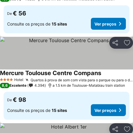
€ 56
De
Consulte os preços de
15 sites
Ver preços
Partilhar
Ad
Mercure Toulouse Centre Compans
Hotel
Quartos à prova de som com vista para o parque ou para o dossel
4 Estrelas
8,6
Excelente
4.394
a 1.5 km de Toulouse-Matabiau train station
€ 98
De
Consulte os preços de
15 sites
Ver preços
Partilhar
Ad