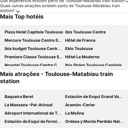
Que alojamentos existem perto de Toulouse-Matabiau train station?
Quais outras atrações existem perto de Toulouse-Matabiau train
station?
Mais Top hotéis
Plaza Hotel Capitole Toulouse
ibis Toulouse Centre
Mercure Toulouse Centre Saint-Georges Hotel
Hôtel de France
ibis budget Toulouse Centre Gare
Eklo Toulouse
Premiere Classe Toulouse Sesquières
Hôtel Le Moderne
Novotel Toulouse Centre Compans Caffarelli
Ibis Styles Toulouse Capitole
Mais atrações - Toulouse-Matabiau train
Quality Hotel Toulouse Centre
Le Clocher de Rodez - Centre Gare
station
Mama Shelter Toulouse
Mercure Toulouse Centre Compans
Novotel Toulouse Centre Wilson
Hôtel Riquet
Baqueira Beret
Estación de Esquí Grand Valira
Le Grand Balcon Hotel
The Social Hub Toulouse
La Massana -Pal-Arinsal
Aramón-Cerler
Ibis Styles Toulouse Centre Canal du Midi
Hôtel Le Pastel
Aéroport International de Toulouse Blagnac
La Molina
B&B HOTEL Toulouse Centre Canal du Midi
Hôtel Ours Blanc - Wilson
Estación de Esquí de Formigal
Ordesa y Monte Perdido National Park
Résidence le Pastel François Verdier
Citiz Hotel