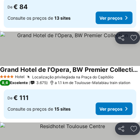
€ 84
De
Consulte os preços de
13 sites
Ver preços
Partilhar
Ad
Grand Hotel de l'Opera, BW Premier Collection
Hotel
Localização privilegiada na Praça do Capitólio
4 Estrelas
8,6
Excelente
3.675
a 1.1 km de Toulouse-Matabiau train station
€ 111
De
Consulte os preços de
15 sites
Ver preços
Partilhar
Ad