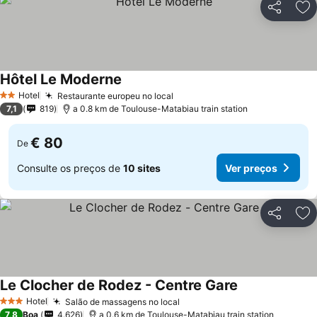
Partilhar
Ad
Hôtel Le Moderne
Hotel
Restaurante europeu no local
2 Estrelas
7,1
819
a 0.8 km de Toulouse-Matabiau train station
€ 80
De
Consulte os preços de
10 sites
Ver preços
Partilhar
Ad
Le Clocher de Rodez - Centre Gare
Hotel
Salão de massagens no local
3 Estrelas
7,8
Boa
4.626
a 0.6 km de Toulouse-Matabiau train station