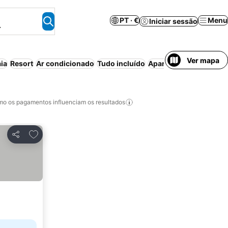
PT · €
Menu
Iniciar sessão
.
Ver mapa
ia
Resort
Ar condicionado
Tudo incluído
Aparthotel
Meia-pens
o os pagamentos influenciam os resultados
Adicionar aos favoritos
Partilhar