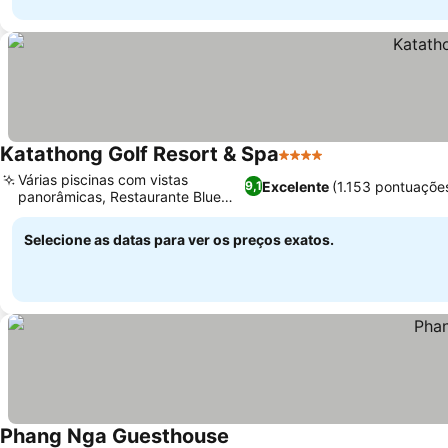
Katathong Golf Resort & Spa
4 Estrelas
Ver preços
Várias piscinas com vistas
Excelente
(1.153 pontuaçõe
9,1
panorâmicas, Restaurante Blue
Ver preços
Sapphire
Selecione as datas para ver os preços exatos.
Phang Nga Guesthouse
Ver preços