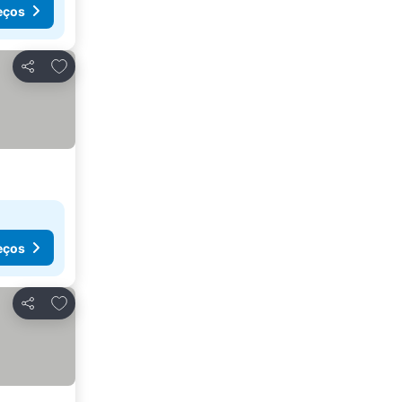
eços
Adicionar aos favoritos
Partilhar
eços
Adicionar aos favoritos
Partilhar