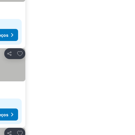
eços
Adicionar aos favoritos
Partilhar
eços
Adicionar aos favoritos