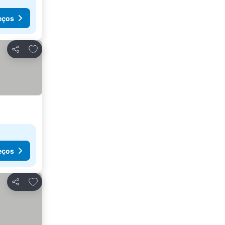
eços
Adicionar aos favoritos
Partilhar
eços
Adicionar aos favoritos
Partilhar