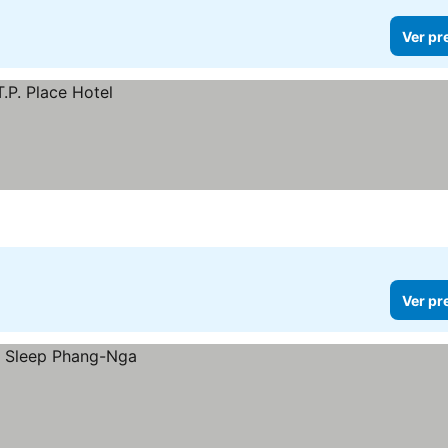
Ver pr
Ver pr