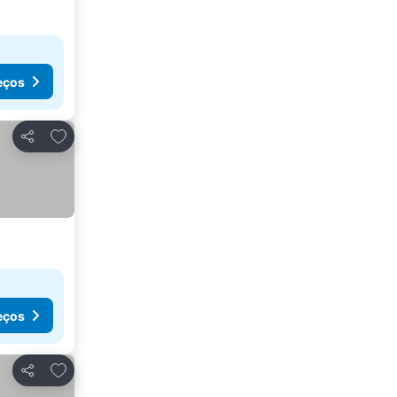
eços
Adicionar aos favoritos
Partilhar
eços
Adicionar aos favoritos
Partilhar