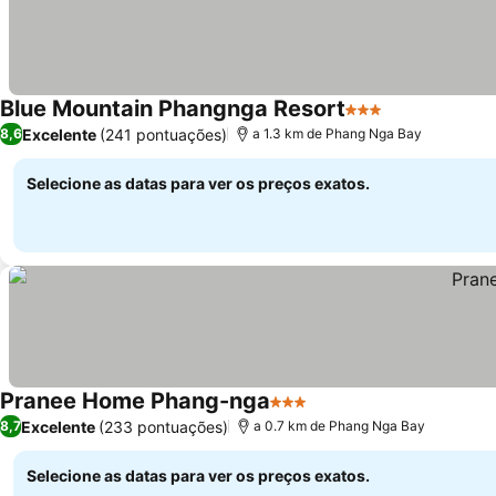
Blue Mountain Phangnga Resort
3 Estrelas
Ver preços
Excelente
(241 pontuações)
8,6
a 1.3 km de Phang Nga Bay
Selecione as datas para ver os preços exatos.
Pranee Home Phang-nga
3 Estrelas
Ver preços
Excelente
(233 pontuações)
8,7
a 0.7 km de Phang Nga Bay
Selecione as datas para ver os preços exatos.