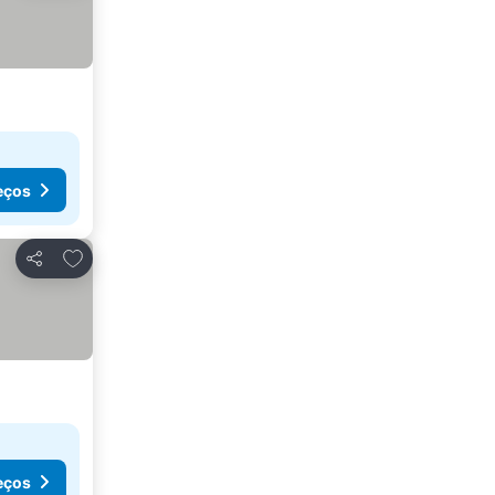
eços
Adicionar aos favoritos
Partilhar
eços