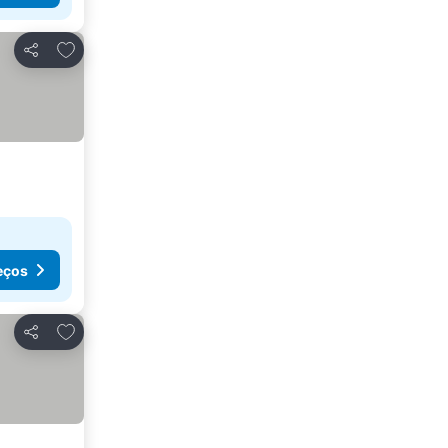
Adicionar aos favoritos
Partilhar
eços
Adicionar aos favoritos
Partilhar