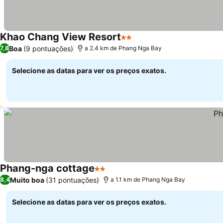
Khao Chang View Resort
2 Estrelas
Ver preços
Boa
(9 pontuações)
7,8
a 2.4 km de Phang Nga Bay
Selecione as datas para ver os preços exatos.
Phang-nga cottage
2 Estrelas
Ver preços
Muito boa
(31 pontuações)
8,4
a 1.1 km de Phang Nga Bay
Selecione as datas para ver os preços exatos.