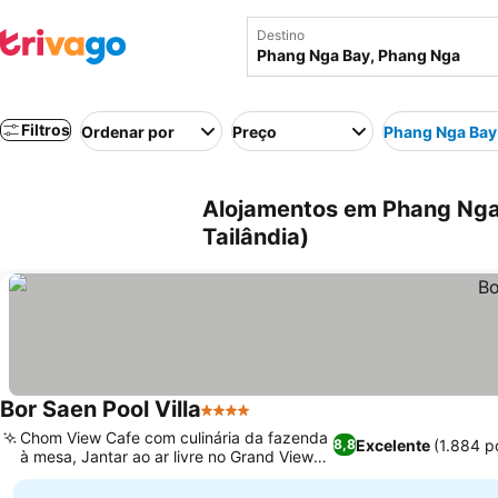
Destino
Filtros
Ordenar por
Preço
Phang Nga Bay
Alojamentos em Phang Nga
Tailândia)
Bor Saen Pool Villa
4 Estrelas
Ver preços
Chom View Cafe com culinária da fazenda
Excelente
(1.884 p
8,8
à mesa, Jantar ao ar livre no Grand View
Ver preços
Restaurant