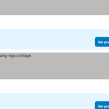
Ver pr
Ver pr