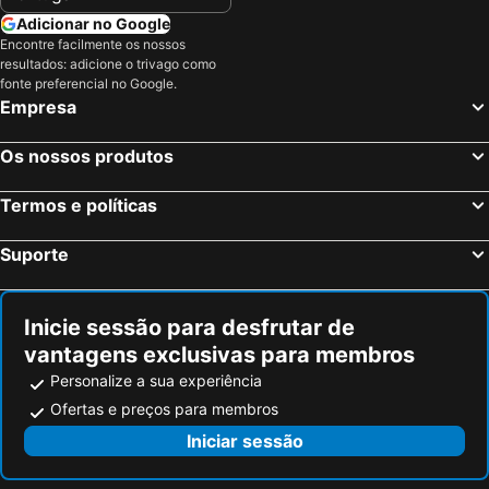
Mercado Central
Castelo Real de Wawel
Adicionar no Google
Wrocław City Tour
Stare Miasto
Encontre facilmente os nossos
resultados: adicione o trivago como
Sanctuary of Our Lady of Lourdes
Grudzice
fonte preferencial no Google.
Empresa
Deptak na Krupówkach - Krupówki
POLONIA
Stare Miasto
Częstochowa-Rudniki Airport
Os nossos produtos
Smoleń Ski
Muzeum Armii Krajowej im generała Emila Fieldorfa Nila
Hard Rock Cafe
Bastion V Lubicz
Termos e políticas
Nowa Huta
Bulwary Krakowa
Suporte
Ariel
Panorama Racławicka
Dolina Baryczy
Stadion Wrocław
Inicie sessão para desfrutar de
Fabryczna
Dinopark
vantagens exclusivas para membros
Prądnik Czerwony
Stadion Miejski im. Henryka Reymana
Personalize a sua experiência
Ulica Floriańska
Dom pod Krzyżem Muzeum Teatralne im Stanisława Wyspiańskiego
Ofertas e preços para membros
Colours of Ostrava
Krzyki
Iniciar sessão
Aleja Najświętszej Maryi Panny
Stary Rynek
Igreja de São Sigismundo
Częstochówka-Parkitka