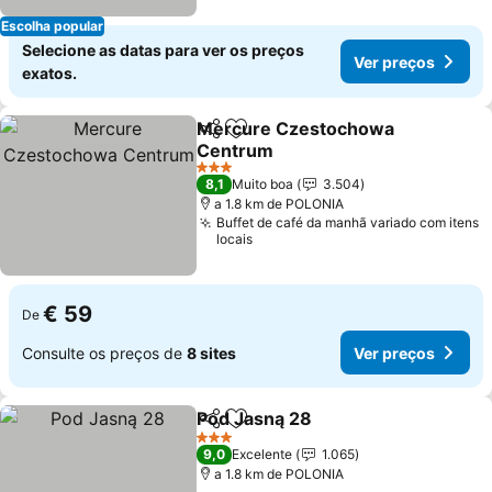
Escolha popular
Selecione as datas para ver os preços
Ver preços
exatos.
Mercure Czestochowa
Partilhar
Adicionar aos favoritos
Centrum
3 Estrelas
8,1
Muito boa
3.504
a 1.8 km de POLONIA
Buffet de café da manhã variado com itens
locais
€ 59
De
Consulte os preços de
8 sites
Ver preços
Pod Jasną 28
Partilhar
Adicionar aos favoritos
3 Estrelas
9,0
Excelente
1.065
a 1.8 km de POLONIA