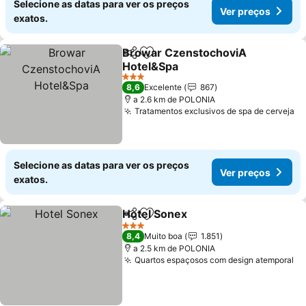
Selecione as datas para ver os preços
Ver preços
exatos.
Browar CzenstochoviA
Partilhar
Adicionar aos favoritos
Hotel&Spa
3 Estrelas
8,6
Excelente
867
a 2.6 km de POLONIA
Tratamentos exclusivos de spa de cerveja
Selecione as datas para ver os preços
Ver preços
exatos.
Hotel Sonex
Partilhar
Adicionar aos favoritos
3 Estrelas
8,4
Muito boa
1.851
a 2.5 km de POLONIA
Quartos espaçosos com design atemporal