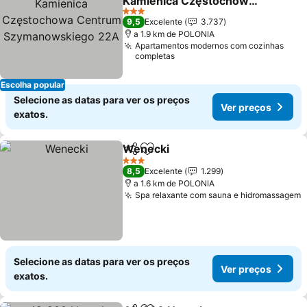
Kamienica Częstochowa
Centrum
3 Estrelas
9,5
Excelente
3.737
Szymanowskiego 22A
a 1.9 km de POLONIA
Apartamentos modernos com cozinhas
completas
Escolha popular
Selecione as datas para ver os preços
Ver preços
exatos.
Wenecki
Partilhar
Adicionar aos favoritos
3 Estrelas
8,5
Excelente
1.299
a 1.6 km de POLONIA
Spa relaxante com sauna e hidromassagem
Selecione as datas para ver os preços
Ver preços
exatos.