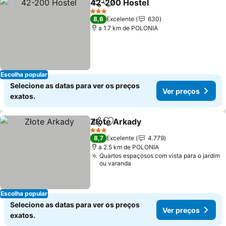
42-200 Hostel
Partilhar
Adicionar aos favoritos
3 Estrelas
8,6
Excelente
630
a 1.7 km de POLONIA
Escolha popular
Selecione as datas para ver os preços
Ver preços
exatos.
Złote Arkady
Partilhar
Adicionar aos favoritos
3 Estrelas
8,7
Excelente
4.779
a 2.5 km de POLONIA
Quartos espaçosos com vista para o jardim
ou varanda
Escolha popular
Selecione as datas para ver os preços
Ver preços
exatos.