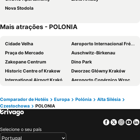
Nova Stodola
Mais atrações - POLONIA
Cidade Velha
Aeroporto Internacional Frédéric Chopin
Praça do Mercado
Auschwitz-Birkenau
Zakopane Centrum
Dino Park
Historic Centre of Krakow
Dworzec Główny Kraków
International Airport Kraków Balice
Aeroporto Copérnico Wroclaw
Kazimierz
Rynek
Katowice International Airport
Kraków Plaza
Comparador de Hotéis
Europa
Polónia
Alta Silésia
Czestochowa
POLONIA
Christmas Markets
Energylandia
Cracow city tours
Galeria Krakowska
Facebook
Twitter
Insta
Yo
Casino Hotel HP Park Plaza
Dworzec Główny
Selecione o seu país
Spodek
Lodz Wladysław Reymont Airport