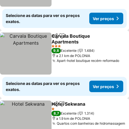
Selecione as datas para ver os preços
Ver preços
exatos.
Carvala Boutique
Partilhar
Adicionar aos favoritos
Apartments
3 Estrelas
9,8
Excelente
1.484
a 2.1 km de POLONIA
Apart-hotel boutique recém-reformado
Selecione as datas para ver os preços
Ver preços
exatos.
Hotel Sekwana
Partilhar
Adicionar aos favoritos
1 Estrelas
8,7
Excelente
1.314
a 1.9 km de POLONIA
Quartos com banheiras de hidromassagem