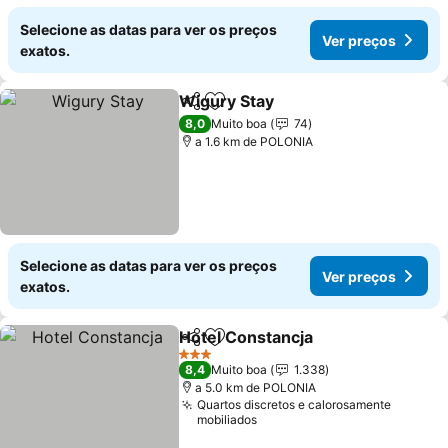
Selecione as datas para ver os preços
Ver preços
exatos.
Wigury Stay
Partilhar
Adicionar aos favoritos
8,0
Muito boa
74
a 1.6 km de POLONIA
Selecione as datas para ver os preços
Ver preços
exatos.
Hotel Constancja
Partilhar
Adicionar aos favoritos
3 Estrelas
8,4
Muito boa
1.338
a 5.0 km de POLONIA
Quartos discretos e calorosamente
mobiliados