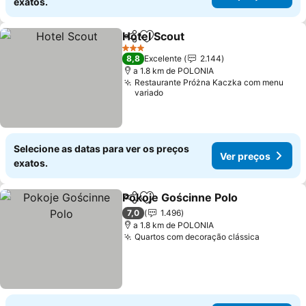
exatos.
Hotel Scout
Partilhar
Adicionar aos favoritos
3 Estrelas
8,8
Excelente
2.144
a 1.8 km de POLONIA
Restaurante Próżna Kaczka com menu
variado
Selecione as datas para ver os preços
Ver preços
exatos.
Pokoje Gościnne Polo
Partilhar
Adicionar aos favoritos
7,0
1.496
a 1.8 km de POLONIA
Quartos com decoração clássica