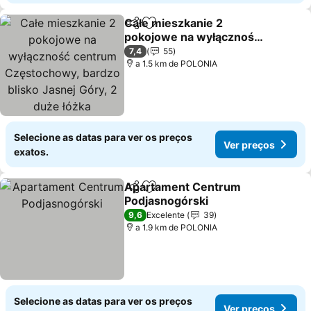
Całe mieszkanie 2
Partilhar
Adicionar aos favoritos
pokojowe na wyłączność
centrum Częstochowy,
7,4
55
bardzo blisko Jasnej
a 1.5 km de POLONIA
Góry, 2 duże łóżka
Selecione as datas para ver os preços
Ver preços
exatos.
Apartament Centrum
Partilhar
Adicionar aos favoritos
Podjasnogórski
9,6
Excelente
39
a 1.9 km de POLONIA
Selecione as datas para ver os preços
Ver preços