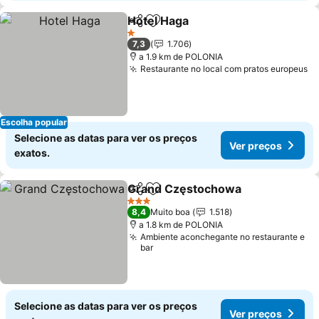
Hotel Haga
Partilhar
Adicionar aos favoritos
1 Estrelas
7,3
1.706
a 1.9 km de POLONIA
Restaurante no local com pratos europeus
Escolha popular
Selecione as datas para ver os preços
Ver preços
exatos.
Grand Częstochowa
Partilhar
Adicionar aos favoritos
3 Estrelas
8,4
Muito boa
1.518
a 1.8 km de POLONIA
Ambiente aconchegante no restaurante e
bar
Selecione as datas para ver os preços
Ver preços