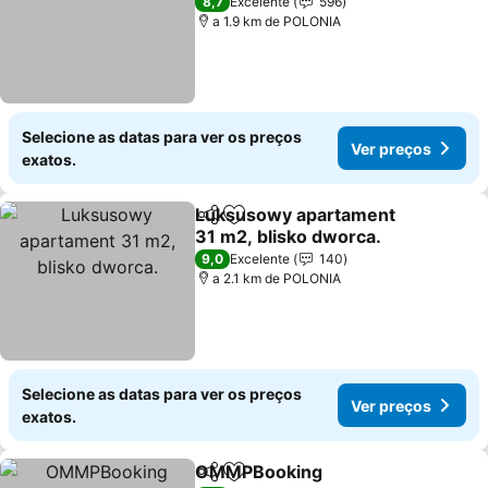
8,7
Excelente
596
a 1.9 km de POLONIA
Selecione as datas para ver os preços
Ver preços
exatos.
Luksusowy apartament
Partilhar
Adicionar aos favoritos
31 m2, blisko dworca.
9,0
Excelente
140
a 2.1 km de POLONIA
Selecione as datas para ver os preços
Ver preços
exatos.
OMMPBooking
Partilhar
Adicionar aos favoritos