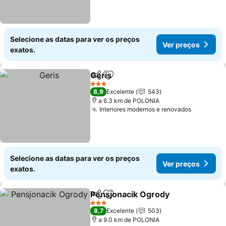
Selecione as datas para ver os preços
Ver preços
exatos.
Geris
Partilhar
Adicionar aos favoritos
3 Estrelas
8,9
Excelente
543
a 6.3 km de POLONIA
Interiores modernos e renovados
Selecione as datas para ver os preços
Ver preços
exatos.
Pensjonacik Ogrody
Partilhar
Adicionar aos favoritos
3 Estrelas
8,7
Excelente
503
a 9.0 km de POLONIA