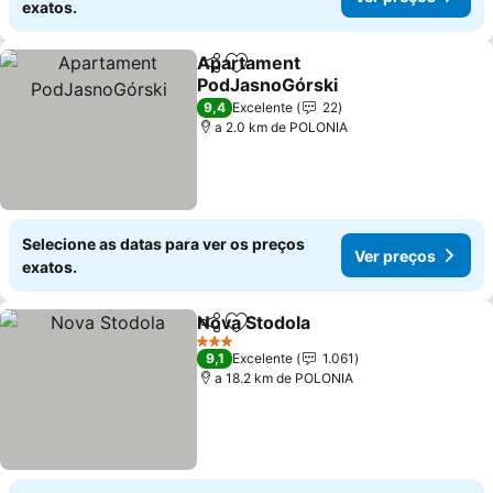
exatos.
Apartament
Partilhar
Adicionar aos favoritos
PodJasnoGórski
9,4
Excelente
22
a 2.0 km de POLONIA
Selecione as datas para ver os preços
Ver preços
exatos.
Nova Stodola
Partilhar
Adicionar aos favoritos
3 Estrelas
9,1
Excelente
1.061
a 18.2 km de POLONIA