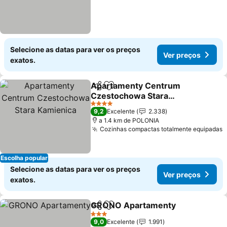
Selecione as datas para ver os preços
Ver preços
exatos.
Apartamenty Centrum
Partilhar
Adicionar aos favoritos
Czestochowa Stara
Kamienica
4 Estrelas
9,2
Excelente
2.338
a 1.4 km de POLONIA
Cozinhas compactas totalmente equipadas
Escolha popular
Selecione as datas para ver os preços
Ver preços
exatos.
GRONO Apartamenty
Partilhar
Adicionar aos favoritos
3 Estrelas
9,0
Excelente
1.991