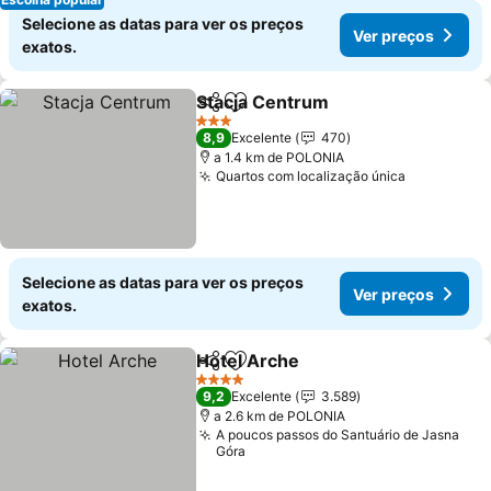
Selecione as datas para ver os preços
Ver preços
exatos.
Stacja Centrum
Partilhar
Adicionar aos favoritos
3 Estrelas
8,9
Excelente
470
a 1.4 km de POLONIA
Quartos com localização única
Selecione as datas para ver os preços
Ver preços
exatos.
Hotel Arche
Partilhar
Adicionar aos favoritos
4 Estrelas
9,2
Excelente
3.589
a 2.6 km de POLONIA
A poucos passos do Santuário de Jasna
Góra