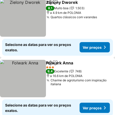
Zielony Dworek
Partilhar
Adicionar aos favoritos
8,1
Muito boa
1.503
a 4.9 km de POLONIA
Quartos clássicos com varandas
Selecione as datas para ver os preços
Ver preços
exatos.
Folwark Anna
Partilhar
Adicionar aos favoritos
3 Estrelas
9,4
Excelente
748
a 16.6 km de POLONIA
Charme de agroturismo com inspiração
italiana
Selecione as datas para ver os preços
Ver preços
exatos.