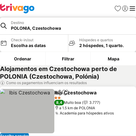
Favoritos
Iniciar
Me
Destino
POLONIA, Czestochowa
Check-in/out
Hóspedes e quartos
Escolha as datas
2 hóspedes, 1 quarto.
Ordenar
Filtrar
Mapa
Alojamentos em Czestochowa perto de
POLONIA (Czestochowa, Polónia)
Como os pagamentos influenciam os resultados
Ibis Czestochowa
Partilhar
Adicionar aos favoritos
2 Estrelas
8,4
Muito boa
3.777
a 1.5 km de POLONIA
Academia para hóspedes ativos
Escolha popular