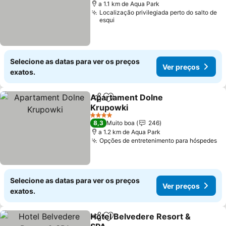
a 1.1 km de Aqua Park
Localização privilegiada perto do salto de
esqui
Selecione as datas para ver os preços
Ver preços
exatos.
Apartament Dolne
Partilhar
Adicionar aos favoritos
Krupowki
Ver preços
4 Estrelas
8,3
Muito boa
246
a 1.2 km de Aqua Park
Opções de entretenimento para hóspedes
Ve
Selecione as datas para ver os preços
Ver preços
exatos.
Hotel Belvedere Resort &
Partilhar
Adicionar aos favoritos