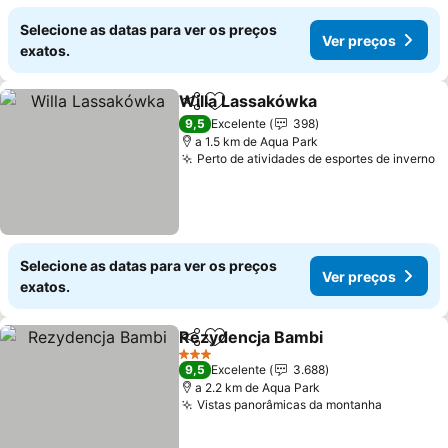
Selecione as datas para ver os preços
Ver preços
exatos.
Willa Lassakówka
Partilhar
Adicionar aos favoritos
Ver preç
9,5
Excelente
398
a 1.5 km de Aqua Park
Perto de atividades de esportes de inverno
V
Selecione as datas para ver os preços
Ver preços
exatos.
Rezydencja Bambi
Partilhar
Adicionar aos favoritos
Ver pre
3 Estrelas
9,5
Excelente
3.688
a 2.2 km de Aqua Park
Vistas panorâmicas da montanha
Ver preç