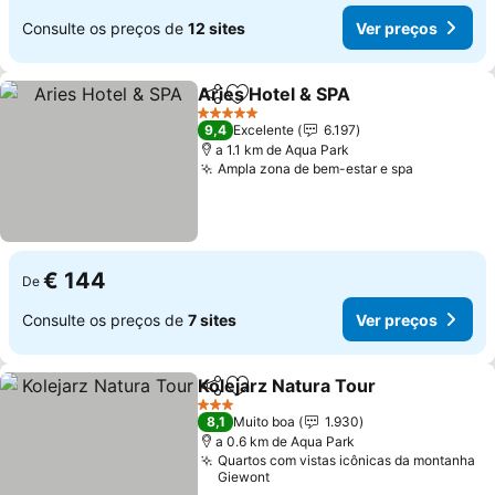
Consulte os preços de
12 sites
Ver preços
Aries Hotel & SPA
Partilhar
Adicionar aos favoritos
Ver preç
5 Estrelas
9,4
Excelente
6.197
a 1.1 km de Aqua Park
Ampla zona de bem-estar e spa
Ver preço
€ 144
De
Consulte os preços de
7 sites
Ver preços
Kolejarz Natura Tour
Partilhar
Adicionar aos favoritos
Ver p
3 Estrelas
8,1
Muito boa
1.930
a 0.6 km de Aqua Park
Quartos com vistas icônicas da montanha
Giewont