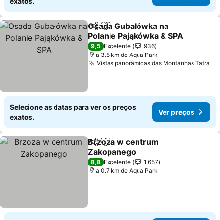
exatos.
Osada Gubałówka na
Partilhar
Adicionar aos favoritos
Polanie Pająkówka & SPA
Ver preços
9,5
Excelente
936
a 3.5 km de Aqua Park
Vistas panorâmicas das Montanhas Tatra
Ve
Selecione as datas para ver os preços
Ver preços
exatos.
Brzoza w centrum
Partilhar
Adicionar aos favoritos
Zakopanego
Ver preços
8,8
Excelente
1.657
a 0.7 km de Aqua Park