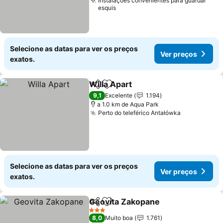
Instalações convenientes para guardar
esquis
Selecione as datas para ver os preços
Ver preços
exatos.
Willa Apart
Partilhar
Adicionar aos favoritos
Ver preços
9,1
Excelente
1.194
a 1.0 km de Aqua Park
Perto do teleférico Antałówka
Ver preços
Selecione as datas para ver os preços
Ver preços
exatos.
Geovita Zakopane
Partilhar
Adicionar aos favoritos
Ver pre
3 Estrelas
8,0
Muito boa
1.761