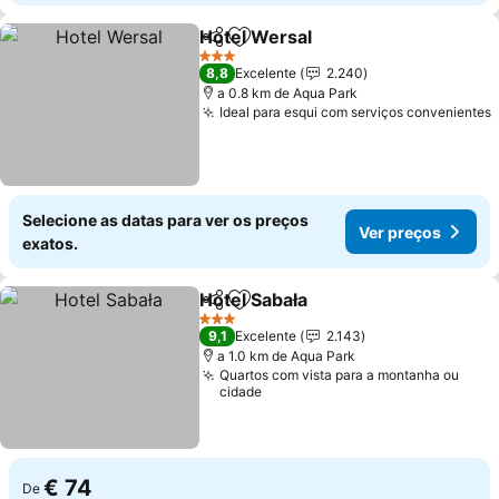
Hotel Wersal
Partilhar
Adicionar aos favoritos
Ver preços
3 Estrelas
8,8
Excelente
2.240
a 0.8 km de Aqua Park
Ideal para esqui com serviços convenientes
Selecione as datas para ver os preços
Ver preços
exatos.
Hotel Sabała
Partilhar
Adicionar aos favoritos
Ver preços
3 Estrelas
9,1
Excelente
2.143
a 1.0 km de Aqua Park
Quartos com vista para a montanha ou
cidade
€ 74
De