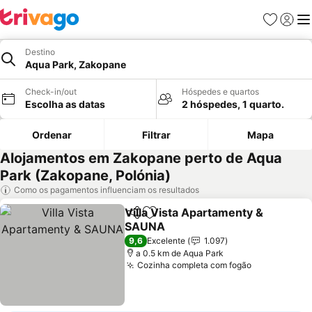
Favoritos
Iniciar
Me
Destino
Aqua Park, Zakopane
Check-in/out
Hóspedes e quartos
Escolha as datas
2 hóspedes, 1 quarto.
Ordenar
Filtrar
Mapa
Alojamentos em Zakopane perto de Aqua
Park (Zakopane, Polónia)
Como os pagamentos influenciam os resultados
Villa Vista Apartamenty &
Partilhar
Adicionar aos favoritos
SAUNA
Ver preços
9,6
Excelente
1.097
a 0.5 km de Aqua Park
Cozinha completa com fogão
Ver preços