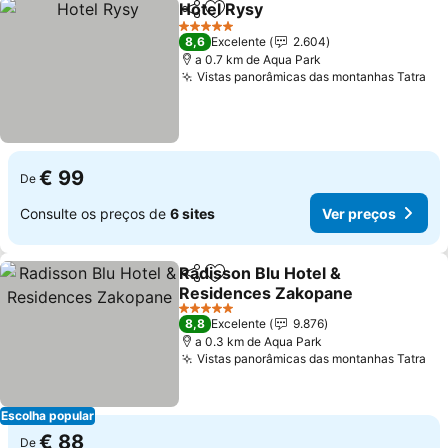
Hotel Rysy
Partilhar
Adicionar aos favoritos
Ver preços
5 Estrelas
8,6
Excelente
2.604
a 0.7 km de Aqua Park
Vistas panorâmicas das montanhas Tatra
Ve
€ 99
De
Consulte os preços de
6 sites
Ver preços
Radisson Blu Hotel &
Partilhar
Adicionar aos favoritos
Residences Zakopane
Ver preços
5 Estrelas
8,8
Excelente
9.876
a 0.3 km de Aqua Park
Vistas panorâmicas das montanhas Tatra
Ve
Escolha popular
€ 88
De