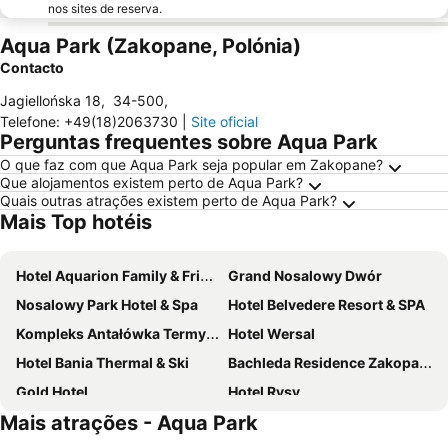
nos sites de reserva.
Aqua Park (Zakopane, Polónia)
Contacto
Jagiellońska 18
,
34-500
,
Telefone
:
+49(18)2063730
|
Site oficial
Perguntas frequentes sobre Aqua Park
O que faz com que Aqua Park seja popular em Zakopane?
Que alojamentos existem perto de Aqua Park?
Quais outras atrações existem perto de Aqua Park?
Mais Top hotéis
Hotel Aquarion Family & Friends - Destigo Hotels
Grand Nosalowy Dwór
Nosalowy Park Hotel & Spa
Hotel Belvedere Resort & SPA
Kompleks Antałówka Termy & Med
Hotel Wersal
Hotel Bania Thermal & Ski
Bachleda Residence Zakopane
Gold Hotel
Hotel Rysy
Mais atrações - Aqua Park
Radisson Blu Hotel & Residences Zakopane
Hotel Sabała