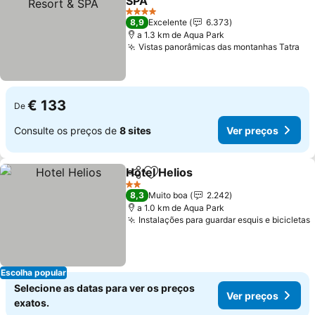
SPA
Ver preços
4 Estrelas
8,9
Excelente
6.373
a 1.3 km de Aqua Park
Vistas panorâmicas das montanhas Tatra
Ve
€ 133
De
Consulte os preços de
8 sites
Ver preços
Hotel Helios
Partilhar
Adicionar aos favoritos
Ver preços
2 Estrelas
8,3
Muito boa
2.242
a 1.0 km de Aqua Park
Instalações para guardar esquis e bicicletas
Escolha popular
Selecione as datas para ver os preços
Ver preços
exatos.