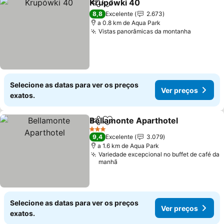
Krupówki 40
Partilhar
Adicionar aos favoritos
Ver preços
8,8
Excelente
2.673
a 0.8 km de Aqua Park
Vistas panorâmicas da montanha
Ver preç
Selecione as datas para ver os preços
Ver preços
exatos.
Bellamonte Aparthotel
Partilhar
Adicionar aos favoritos
Ver
3 Estrelas
9,4
Excelente
3.079
a 1.6 km de Aqua Park
Variedade excepcional no buffet de café da
manhã
Selecione as datas para ver os preços
Ver preços
exatos.