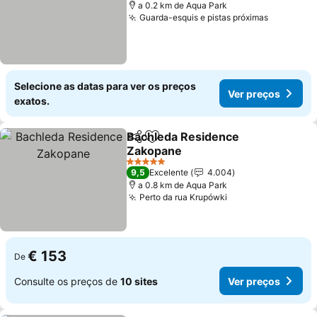
a 0.2 km de Aqua Park
Guarda-esquis e pistas próximas
Ver preç
Selecione as datas para ver os preços
Ver preços
exatos.
Bachleda Residence
Partilhar
Adicionar aos favoritos
Zakopane
Ver preços
5 Estrelas
9,5
Excelente
4.004
a 0.8 km de Aqua Park
Perto da rua Krupówki
Ver preços
€ 153
De
Consulte os preços de
10 sites
Ver preços