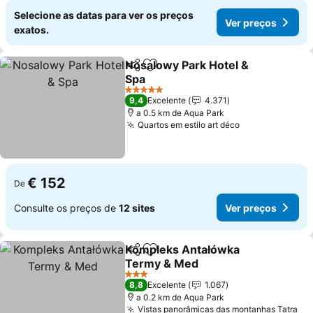
Selecione as datas para ver os preços
Ver preços
exatos.
Nosalowy Park Hotel &
Partilhar
Adicionar aos favoritos
Spa
Ver preços
5 Estrelas
9,4
Excelente
4.371
a 0.5 km de Aqua Park
Quartos em estilo art déco
Ver preços
€ 152
De
Consulte os preços de
12 sites
Ver preços
Kompleks Antałówka
Partilhar
Adicionar aos favoritos
Termy & Med
Ver preços
3 Estrelas
8,8
Excelente
1.067
a 0.2 km de Aqua Park
Vistas panorâmicas das montanhas Tatra
Ve