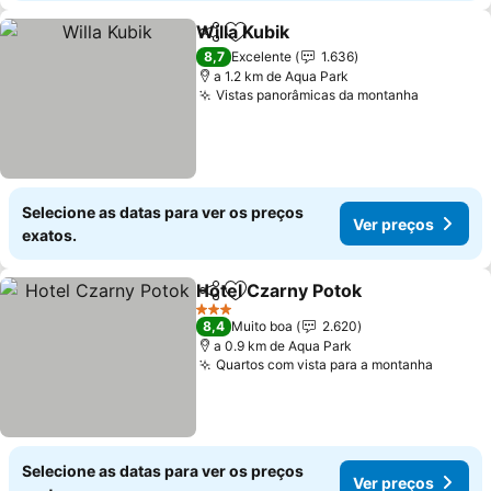
Willa Kubik
Partilhar
Adicionar aos favoritos
Ver preços
8,7
Excelente
1.636
a 1.2 km de Aqua Park
Vistas panorâmicas da montanha
Ver preç
Selecione as datas para ver os preços
Ver preços
exatos.
Hotel Czarny Potok
Partilhar
Adicionar aos favoritos
Ver pr
3 Estrelas
8,4
Muito boa
2.620
a 0.9 km de Aqua Park
Quartos com vista para a montanha
Ver pr
Selecione as datas para ver os preços
Ver preços