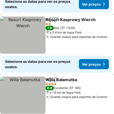
Selecione as datas para ver os preços
Ver preços
exatos.
Resort Kasprowy Wierch
Partilhar
Adicionar aos favoritos
V
2 Estrelas
7,8
Boa
1.539
a 0.6 km de Aqua Park
Guarda-esquis para esportes de inverno
Ver
Selecione as datas para ver os preços
Ver preços
exatos.
Willa Bałamutka
Partilhar
Adicionar aos favoritos
Ver preço
4 Estrelas
8,8
Excelente
165
a 1.9 km de Aqua Park
Guarda-esquis para esportes de inverno
Ver