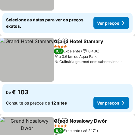
Selecione as datas para ver os preços
Ver preços
exatos.
Grand Hotel Stamary
Partilhar
Adicionar aos favoritos
Ver p
4 Estrelas
9,3
Excelente
6.436
a 0.6 km de Aqua Park
Culinária gourmet com sabores locais
Ver p
€ 103
De
Consulte os preços de
12 sites
Ver preços
Grand Nosalowy Dwór
Partilhar
Adicionar aos favoritos
Ver
4 Estrelas
8,9
Excelente
2.171