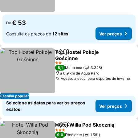
€ 53
De
Consulte os preços de
12 sites
Ver preços
Top Hostel Pokoje
Partilhar
Adicionar aos favoritos
Gościnne
Ver preços
2 Estrelas
8,1
Muito boa
3.328
a 0.9 km de Aqua Park
Acesso a esqui para esportes de inverno
Ver
Escolha popular
Selecione as datas para ver os preços
Ver preços
exatos.
Hotel Willa Pod Skocznią
Partilhar
Adicionar aos favoritos
V
3 Estrelas
9,0
Excelente
1.581