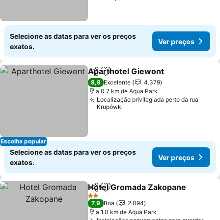
Selecione as datas para ver os preços
Ver preços
exatos.
Aparthotel Giewont
Partilhar
Adicionar aos favoritos
Ver pr
8,8
Excelente
4.379
a 0.7 km de Aqua Park
Localização privilegiada perto da rua
Krupówki
Escolha popular
Selecione as datas para ver os preços
Ver preços
exatos.
Hotel Gromada Zakopane
Partilhar
Adicionar aos favoritos
2 Estrelas
7,9
Boa
2.094
a 1.0 km de Aqua Park