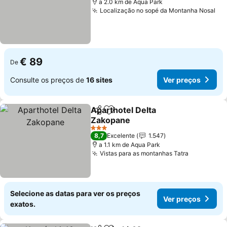
a 2.0 km de Aqua Park
Localização no sopé da Montanha Nosal
Ve
€ 89
De
Consulte os preços de
16 sites
Ver preços
Aparthotel Delta
Partilhar
Adicionar aos favoritos
Zakopane
Ver preços
3 Estrelas
8,7
Excelente
1.547
a 1.1 km de Aqua Park
Vistas para as montanhas Tatra
Ver preço
Selecione as datas para ver os preços
Ver preços
exatos.