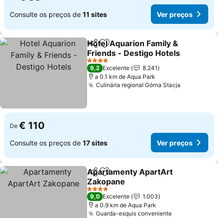
Consulte os preços de
11 sites
Ver preços
Hotel Aquarion Family &
Partilhar
Adicionar aos favoritos
Friends - Destigo Hotels
Ver preços
4 Estrelas
9,2
Excelente
8.241
a 0.1 km de Aqua Park
Culinária regional Górna Stacja
Ver preço
€ 110
De
Consulte os preços de
17 sites
Ver preços
Apartamenty ApartArt
Partilhar
Adicionar aos favoritos
Zakopane
Ver preços
4 Estrelas
9,0
Excelente
1.003
a 0.9 km de Aqua Park
Guarda-esquis conveniente
Ver preços