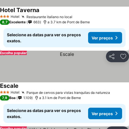
Hotel Taverna
Hotel
Restaurante italiano no local
3 Estrelas
8,7
Excelente
663
a 3.7 km de Pont de Berne
Selecione as datas para ver os preços
Ver preços
exatos.
Escolha popular
Partilhar
Ad
Escale
Hotel
Parque de cervos para vistas tranquilas da natureza
3 Estrelas
7,9
Boa
1.109
a 3.1 km de Pont de Berne
Selecione as datas para ver os preços
Ver preços
exatos.
Escolha popular