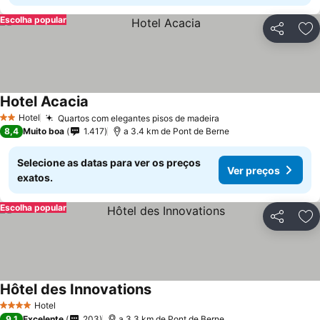
Escolha popular
Partilhar
Ad
Hotel Acacia
Hotel
Quartos com elegantes pisos de madeira
2 Estrelas
8,4
Muito boa
1.417
a 3.4 km de Pont de Berne
Selecione as datas para ver os preços
Ver preços
exatos.
Escolha popular
Partilhar
Ad
Hôtel des Innovations
Hotel
4 Estrelas
9,1
Excelente
203
a 3.3 km de Pont de Berne