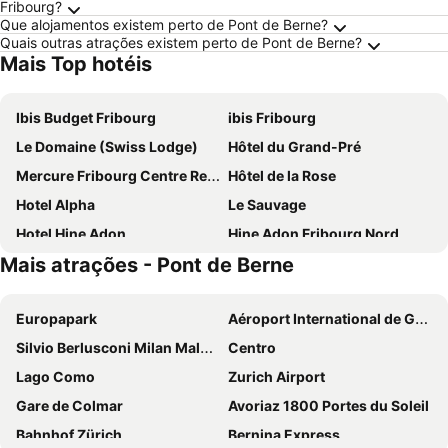
Fribourg?
Que alojamentos existem perto de Pont de Berne?
Quais outras atrações existem perto de Pont de Berne?
Mais Top hotéis
Ibis Budget Fribourg
ibis Fribourg
Le Domaine (Swiss Lodge)
Hôtel du Grand-Pré
Mercure Fribourg Centre Remparts
Hôtel de la Rose
Hotel Alpha
Le Sauvage
Hotel Hine Adon
Hine Adon Fribourg Nord
Mais atrações - Pont de Berne
Hôtel la Suite
Gasthof Sternen Thörishaus
Motel de la Gruyère Restoroute
Hotel Jäger Jeuss - Murten - Self-Check-in
Europapark
Aéroport International de Genève - Geneva International Airport
Hotel Acacia
Moléson
Silvio Berlusconi Milan Malpensa Airport
Centro
SeePark Hotel Murten
Hotel Murten
Lago Como
Zurich Airport
Hotel Bad Schwarzsee
Hotel Jäger
Gare de Colmar
Avoriaz 1800 Portes du Soleil
Hotel Schiff am See
Le Mont-Vully - Hôtel Restaurant
Bahnhof Zürich
Bernina Express
Hôtel des Innovations
Schloss Münchenwiler