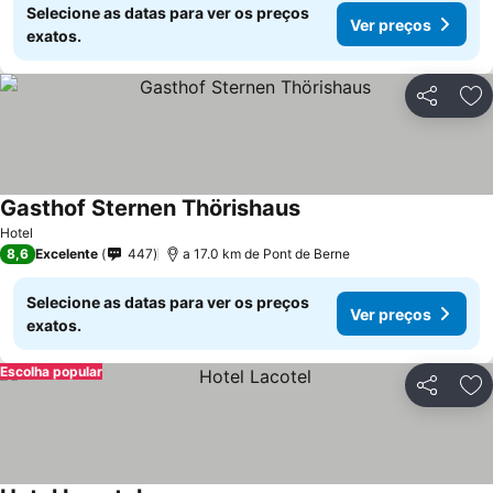
Selecione as datas para ver os preços
Ver preços
exatos.
Partilhar
Ad
Gasthof Sternen Thörishaus
Hotel
8,6
Excelente
447
a 17.0 km de Pont de Berne
Selecione as datas para ver os preços
Ver preços
exatos.
Escolha popular
Partilhar
Ad