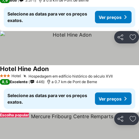
7,9
Boa
3.571
a 0.6 km de Pont de Berne
Selecione as datas para ver os preços
Ver preços
exatos.
Partilhar
Ad
Hotel Hine Adon
Hotel
Hospedagem em edifício histórico do século XVII
3 Estrelas
8,5
Excelente
446
a 0.7 km de Pont de Berne
Selecione as datas para ver os preços
Ver preços
exatos.
Escolha popular
Partilhar
Ad