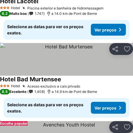
Hotel Lacotel
Hotel
Piscina exterior e banheira de hidromassagem
3 Estrelas
8,2
Muito boa
1.747
a 14.0 km de Pont de Berne
Selecione as datas para ver os preços
Ver preços
exatos.
Partilhar
Ad
Hotel Bad Murtensee
Hotel
Acesso exclusivo a cais privado
3 Estrelas
8,5
Excelente
1.408
a 14.9 km de Pont de Berne
Selecione as datas para ver os preços
Ver preços
exatos.
Escolha popular
Partilhar
Ad