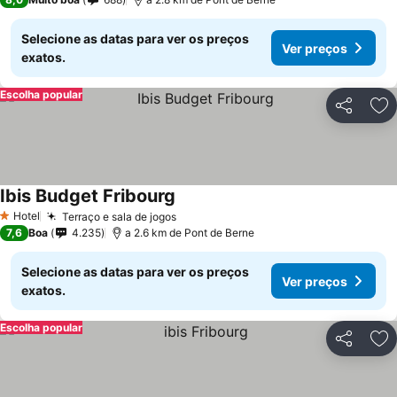
Selecione as datas para ver os preços
Ver preços
exatos.
Escolha popular
Partilhar
Ad
Ibis Budget Fribourg
Hotel
Terraço e sala de jogos
1 Estrelas
7,6
Boa
4.235
a 2.6 km de Pont de Berne
Selecione as datas para ver os preços
Ver preços
exatos.
Escolha popular
Partilhar
Ad