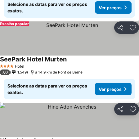
Selecione as datas para ver os preços
Ver preços
exatos.
Escolha popular
Partilhar
Ad
SeePark Hotel Murten
Hotel
4 Estrelas
7,0
1.549
a 14.9 km de Pont de Berne
Selecione as datas para ver os preços
Ver preços
exatos.
Partilhar
Ad