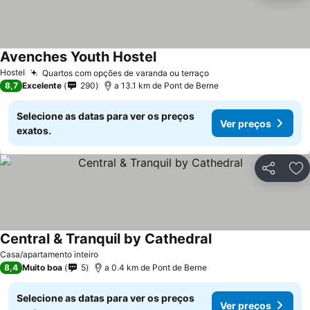
Avenches Youth Hostel
Hostel
Quartos com opções de varanda ou terraço
8,7
Excelente
290
a 13.1 km de Pont de Berne
Selecione as datas para ver os preços
Ver preços
exatos.
Partilhar
Ad
Central & Tranquil by Cathedral
Casa/apartamento inteiro
8,4
Muito boa
5
a 0.4 km de Pont de Berne
Selecione as datas para ver os preços
Ver preços