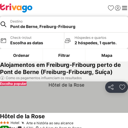
Favoritos
Iniciar
Me
Destino
Pont de Berne, Freiburg-Fribourg
Check-in/out
Hóspedes e quartos
Escolha as datas
2 hóspedes, 1 quarto.
Ordenar
Filtrar
Mapa
Alojamentos em Freiburg-Fribourg perto de
Pont de Berne (Freiburg-Fribourg, Suíça)
Como os pagamentos influenciam os resultados
Escolha popular
Partilhar
Ad
Hôtel de la Rose
Hotel
Arte e história ao seu alcance
3 Estrelas