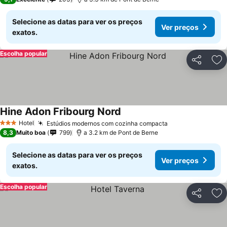
Selecione as datas para ver os preços
Ver preços
exatos.
Escolha popular
Partilhar
Ad
Hine Adon Fribourg Nord
Hotel
Estúdios modernos com cozinha compacta
3 Estrelas
8,3
Muito boa
799
a 3.2 km de Pont de Berne
Selecione as datas para ver os preços
Ver preços
exatos.
Escolha popular
Partilhar
Ad