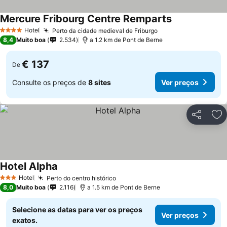
Mercure Fribourg Centre Remparts
Hotel
Perto da cidade medieval de Friburgo
4 Estrelas
8,4
Muito boa
2.534
a 1.2 km de Pont de Berne
€ 137
De
Consulte os preços de
8 sites
Ver preços
Partilhar
Ad
Hotel Alpha
Hotel
Perto do centro histórico
3 Estrelas
8,0
Muito boa
2.116
a 1.5 km de Pont de Berne
Selecione as datas para ver os preços
Ver preços
exatos.