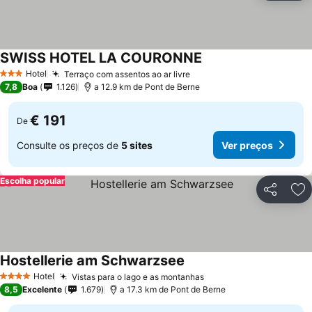
SWISS HOTEL LA COURONNE
Hotel
Terraço com assentos ao ar livre
3 Estrelas
7,8
Boa
1.126
a 12.9 km de Pont de Berne
€ 191
De
Consulte os preços de
5 sites
Ver preços
Escolha popular
Partilhar
Ad
Hostellerie am Schwarzsee
Hotel
Vistas para o lago e as montanhas
4 Estrelas
8,5
Excelente
1.679
a 17.3 km de Pont de Berne