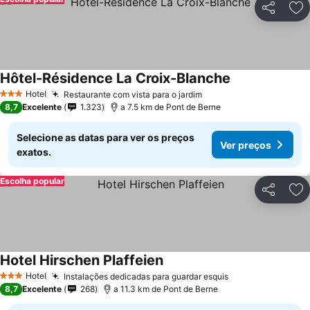
Partilhar
Ad
Hôtel-Résidence La Croix-Blanche
Hotel
Restaurante com vista para o jardim
3 Estrelas
8,7
Excelente
1.323
a 7.5 km de Pont de Berne
Selecione as datas para ver os preços
Ver preços
exatos.
Escolha popular
Partilhar
Ad
Hotel Hirschen Plaffeien
Hotel
Instalações dedicadas para guardar esquis
3 Estrelas
8,7
Excelente
268
a 11.3 km de Pont de Berne