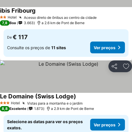
ibis Fribourg
Hotel
Acesso direto de ônibus ao centro da cidade
2 Estrelas
7,8
Boa
3.663
a 2.6 km de Pont de Berne
€ 117
De
Consulte os preços de
11 sites
Ver preços
Partilhar
Ad
Le Domaine (Swiss Lodge)
Hotel
Vistas para a montanha e o jardim
3 Estrelas
8,8
Excelente
1.873
a 2.9 km de Pont de Berne
Selecione as datas para ver os preços
Ver preços
exatos.