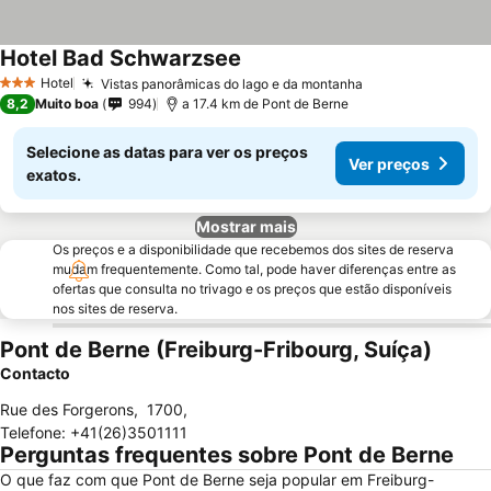
Hotel Bad Schwarzsee
Hotel
Vistas panorâmicas do lago e da montanha
3 Estrelas
8,2
Muito boa
994
a 17.4 km de Pont de Berne
Selecione as datas para ver os preços
Ver preços
exatos.
Mostrar mais
Os preços e a disponibilidade que recebemos dos sites de reserva
mudam frequentemente. Como tal, pode haver diferenças entre as
ofertas que consulta no trivago e os preços que estão disponíveis
nos sites de reserva.
Pont de Berne (Freiburg-Fribourg, Suíça)
Contacto
Rue des Forgerons
,
1700
,
Telefone
:
+41(26)3501111
Perguntas frequentes sobre Pont de Berne
O que faz com que Pont de Berne seja popular em Freiburg-