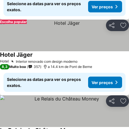
Selecione as datas para ver os preços
Ver preços
exatos.
Escolha popular
Partilhar
Ad
Hotel Jäger
Hotel
Interior renovado com design moderno
8,3
Muito boa
357
a 14.4 km de Pont de Berne
Selecione as datas para ver os preços
Ver preços
exatos.
Partilhar
Ad