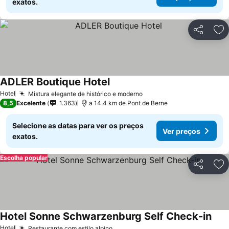
exatos.
Partilhar
Ad
ADLER Boutique Hotel
Hotel
Mistura elegante de histórico e moderno
8,5
Excelente
1.363
a 14.4 km de Pont de Berne
Selecione as datas para ver os preços
Ver preços
exatos.
Escolha popular
Partilhar
Ad
Hotel Sonne Schwarzenburg Self Check-in
Hotel
Restaurante com estilo alpino