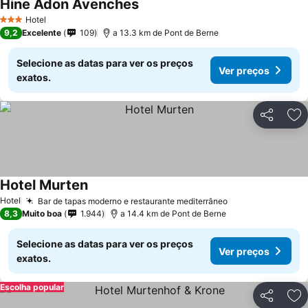
Hine Adon Avenches
Hotel
3 Estrelas
9,2
Excelente
109
a 13.3 km de Pont de Berne
Selecione as datas para ver os preços
Ver preços
exatos.
Partilhar
Ad
Hotel Murten
Hotel
Bar de tapas moderno e restaurante mediterrâneo
8,3
Muito boa
1.944
a 14.4 km de Pont de Berne
Selecione as datas para ver os preços
Ver preços
exatos.
Escolha popular
Partilhar
Ad