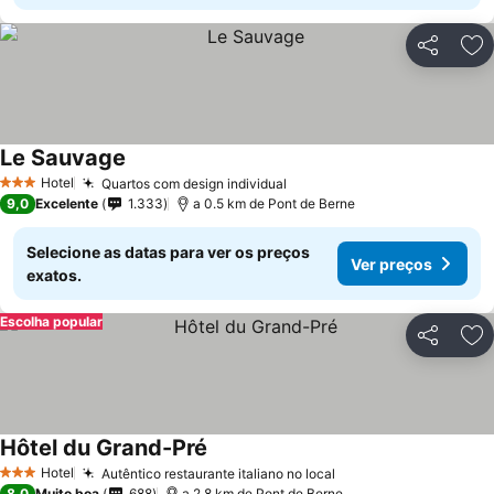
Partilhar
Ad
Le Sauvage
Hotel
Quartos com design individual
3 Estrelas
9,0
Excelente
1.333
a 0.5 km de Pont de Berne
Selecione as datas para ver os preços
Ver preços
exatos.
Escolha popular
Partilhar
Ad
Hôtel du Grand-Pré
Hotel
Autêntico restaurante italiano no local
3 Estrelas
8,0
Muito boa
688
a 2.8 km de Pont de Berne