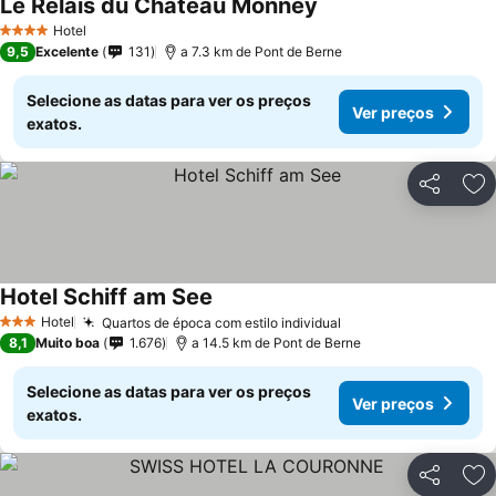
Le Relais du Château Monney
Hotel
4 Estrelas
9,5
Excelente
131
a 7.3 km de Pont de Berne
Selecione as datas para ver os preços
Ver preços
exatos.
Partilhar
Ad
Hotel Schiff am See
Hotel
Quartos de época com estilo individual
3 Estrelas
8,1
Muito boa
1.676
a 14.5 km de Pont de Berne
Selecione as datas para ver os preços
Ver preços
exatos.
Partilhar
Ad