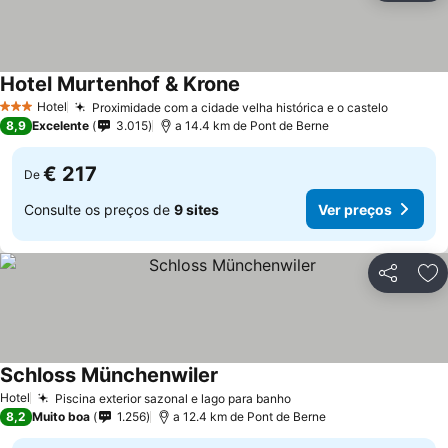
Hotel Murtenhof & Krone
Hotel
Proximidade com a cidade velha histórica e o castelo
3 Estrelas
8,9
Excelente
3.015
a 14.4 km de Pont de Berne
€ 217
De
Consulte os preços de
9 sites
Ver preços
Partilhar
Ad
Schloss Münchenwiler
Hotel
Piscina exterior sazonal e lago para banho
8,2
Muito boa
1.256
a 12.4 km de Pont de Berne