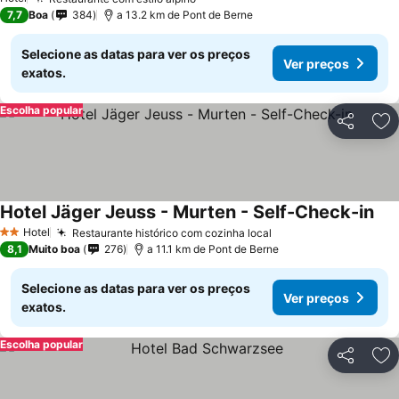
7,7
Boa
384
a 13.2 km de Pont de Berne
Selecione as datas para ver os preços
Ver preços
exatos.
Escolha popular
Partilhar
Ad
Hotel Jäger Jeuss - Murten - Self-Check-in
Hotel
Restaurante histórico com cozinha local
2 Estrelas
8,1
Muito boa
276
a 11.1 km de Pont de Berne
Selecione as datas para ver os preços
Ver preços
exatos.
Escolha popular
Partilhar
Ad