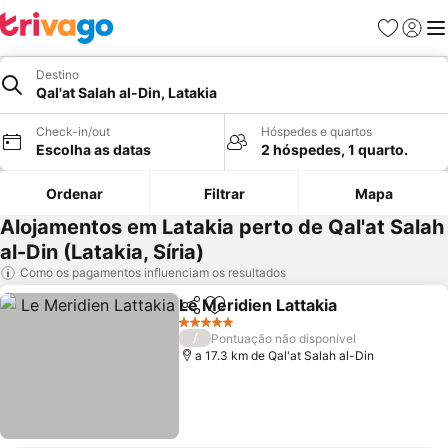
Favoritos
Iniciar
Me
Destino
Qal'at Salah al-Din, Latakia
Check-in/out
Hóspedes e quartos
Escolha as datas
2 hóspedes, 1 quarto.
Ordenar
Filtrar
Mapa
Alojamentos em Latakia perto de Qal'at Salah
al-Din (Latakia, Síria)
Como os pagamentos influenciam os resultados
Le Meridien Lattakia
Partilhar
Adicionar aos favoritos
Ver p
5 Estrelas
/
Pontuação não disponível
a 17.3 km de Qal'at Salah al-Din