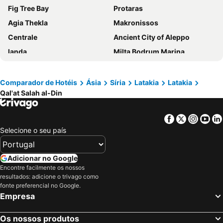
Fig Tree Bay
Protaras
Agia Thekla
Makronissos
Centrale
Ancient City of Aleppo
landa
Milta Bodrum Marina
Vathia Gonia
Qal'at Salah al-Din
Adana Bus Terminal
Konnos Bay
Comparador de Hotéis
Ásia
Síria
Latakia
Latakia
Qal'at Salah al-Din
Pernera P
Bassel Al-Assad International Airport
Antakya Bus Terminal
Kirikhan
Facebook
Twitter
Insta
Yo
Kirikhan
Qalaat al-Madiq Fortress
Selecione o seu país
Hatay Airport
Krak des Chevaliers
Iskenderun Bus Terminal
Iskenderun Tren Gari
Adicionar no Google
Antakya Train Station
Iskenderun Limani
Encontre facilmente os nossos
resultados: adicione o trivago como
Aleppo International Airport
Souks
fonte preferencial no Google.
Empresa
Citadel of Raymond de Saint-Gilles
Yumurtalik
Kilis Bus Terminal
Büyüksaat kulesi
Os nossos produtos