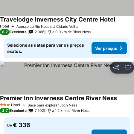
Travelodge Inverness City Centre Hotel
Hotel
Acesso ao Rio Ness e à Cidade Velha
8,7
Excelente
2.386
a 0.9 km de River Ness
Selecione as datas para ver os preços
Ver preços
exatos.
Partilhar
Ad
Premier Inn Inverness Centre River Ness
Hotel
Base para explorar Loch Ness
3 Estrelas
8,7
Excelente
7.502
a 1.2 km de River Ness
€ 336
De