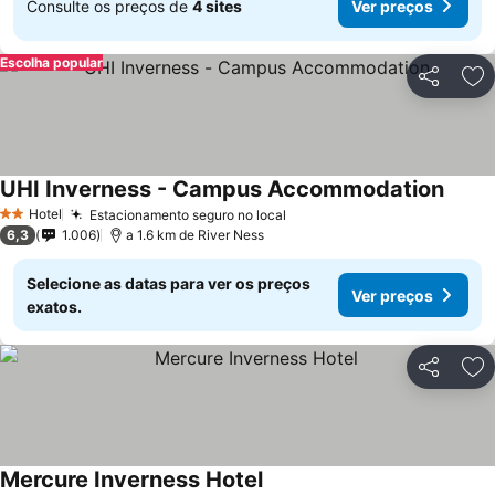
Consulte os preços de
4 sites
Ver preços
Escolha popular
Partilhar
Ad
UHI Inverness - Campus Accommodation
Hotel
Estacionamento seguro no local
2 Estrelas
6,3
1.006
a 1.6 km de River Ness
Selecione as datas para ver os preços
Ver preços
exatos.
Partilhar
Ad
Mercure Inverness Hotel