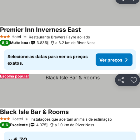
Partilhar
Ad
Premier Inn Inverness East
Hotel
Restaurante Brewers Fayre ao lado
3 Estrelas
8,0
Muito boa
3.835
a 3.2 km de River Ness
Selecione as datas para ver os preços
Ver preços
exatos.
Escolha popular
Partilhar
Ad
Black Isle Bar & Rooms
Hostel
Instalações que aceitam animais de estimação
3 Estrelas
8,6
Excelente
4.975
a 1.0 km de River Ness