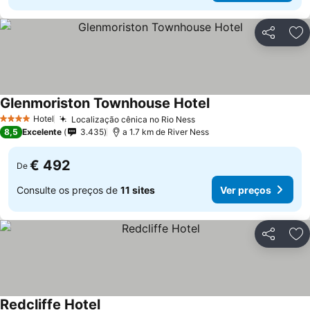
Partilhar
Ad
Glenmoriston Townhouse Hotel
Hotel
Localização cênica no Rio Ness
4 Estrelas
8,5
Excelente
3.435
a 1.7 km de River Ness
€ 492
De
Consulte os preços de
11 sites
Ver preços
Partilhar
Ad
Redcliffe Hotel