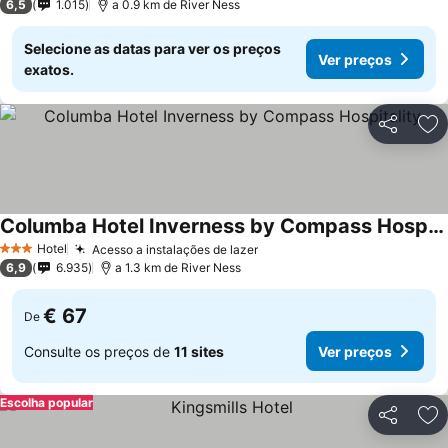
6,5
1.015
a 0.9 km de River Ness
Selecione as datas para ver os preços
Ver preços
exatos.
Partilhar
Ad
Columba Hotel Inverness by Compass Hospitality
Hotel
Acesso a instalações de lazer
3 Estrelas
6,9
6.935
a 1.3 km de River Ness
€ 67
De
Consulte os preços de
11 sites
Ver preços
Escolha popular
Partilhar
Ad