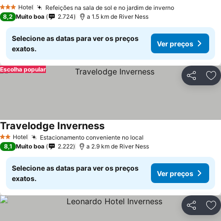
Hotel
Refeições na sala de sol e no jardim de inverno
3 Estrelas
8,2
Muito boa
2.724
a 1.5 km de River Ness
Selecione as datas para ver os preços
Ver preços
exatos.
Escolha popular
Partilhar
Ad
Travelodge Inverness
Hotel
Estacionamento conveniente no local
2 Estrelas
8,1
Muito boa
2.222
a 2.9 km de River Ness
Selecione as datas para ver os preços
Ver preços
exatos.
Partilhar
Ad