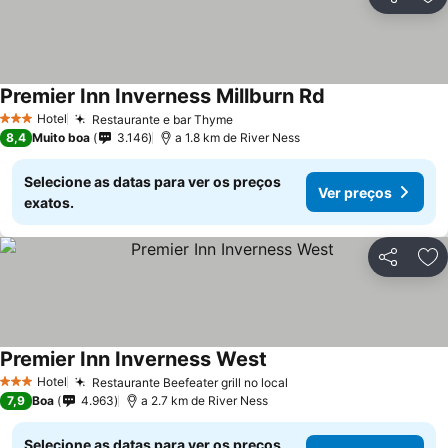
Partilhar
Ad
Premier Inn Inverness Millburn Rd
Hotel
Restaurante e bar Thyme
3 Estrelas
8,4
Muito boa
3.146
a 1.8 km de River Ness
Selecione as datas para ver os preços
Ver preços
exatos.
Partilhar
Ad
Premier Inn Inverness West
Hotel
Restaurante Beefeater grill no local
3 Estrelas
7,9
Boa
4.963
a 2.7 km de River Ness
Selecione as datas para ver os preços