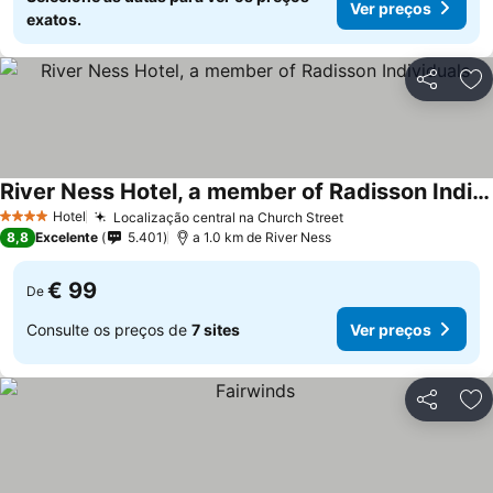
Ver preços
exatos.
Partilhar
Ad
River Ness Hotel, a member of Radisson Individuals
Hotel
Localização central na Church Street
4 Estrelas
8,8
Excelente
5.401
a 1.0 km de River Ness
€ 99
De
Consulte os preços de
7 sites
Ver preços
Partilhar
Ad