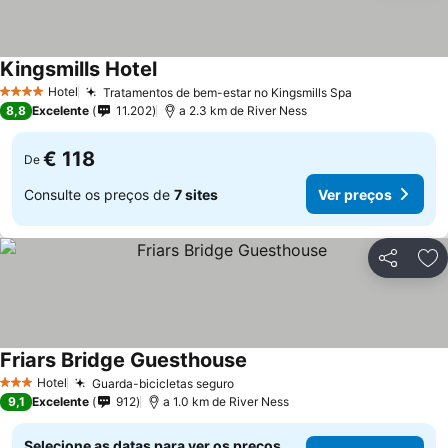
Kingsmills Hotel
Hotel
Tratamentos de bem-estar no Kingsmills Spa
4 Estrelas
8,8
Excelente
11.202
a 2.3 km de River Ness
€ 118
De
Consulte os preços de
7 sites
Ver preços
Partilhar
Ad
Friars Bridge Guesthouse
Hotel
Guarda-bicicletas seguro
3 Estrelas
9,1
Excelente
912
a 1.0 km de River Ness
Selecione as datas para ver os preços