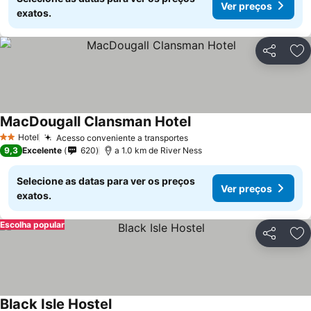
Ver preços
exatos.
Partilhar
Ad
MacDougall Clansman Hotel
Hotel
Acesso conveniente a transportes
2 Estrelas
9,3
Excelente
620
a 1.0 km de River Ness
Selecione as datas para ver os preços
Ver preços
exatos.
Escolha popular
Partilhar
Ad
Black Isle Hostel