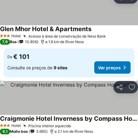
Partilhar
Ad
Glen Mhor Hotel & Apartments
Hotel
Acesso à área de conservação de Ness Bank
3 Estrelas
7,9
Boa
10.806
a 1.6 km de River Ness
€ 101
De
Consulte os preços de
9 sites
Ver preços
Partilhar
Ad
Craigmonie Hotel Inverness by Compass Hospitality
Hotel
Piscina interior aquecida
3 Estrelas
8,1
Muito boa
3.660
a 2.1 km de River Ness