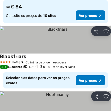
€ 84
De
Consulte os preços de
10 sites
Ver preços
Partilhar
Ad
Blackfriars
Hotel
Culinária de origem escocesa
4 Estrelas
8,5
Excelente
1.933
a 0.9 km de River Ness
Selecione as datas para ver os preços
Ver preços
exatos.
Partilhar
Ad