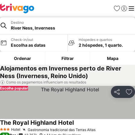
Favoritos
Iniciar
Me
Destino
River Ness, Inverness
Check-in/out
Hóspedes e quartos
Escolha as datas
2 hóspedes, 1 quarto.
Ordenar
Filtrar
Mapa
Alojamentos em Inverness perto de River
Ness (Inverness, Reino Unido)
Como os pagamentos influenciam os resultados
Escolha popular
Partilhar
Ad
The Royal Highland Hotel
Hotel
Gastronomia tradicional das Terras Altas
3 Estrelas