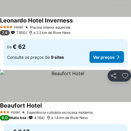
Leonardo Hotel Inverness
Hotel
Piscina interior aquecida
4 Estrelas
7,4
7.850
a 2.2 km de River Ness
€ 62
De
Consulte os preços de
9 sites
Ver preços
Partilhar
Ad
Beaufort Hotel
Hotel
Experiência culinária escocesa moderna
3 Estrelas
8,0
Muito boa
4.184
a 1.8 km de River Ness