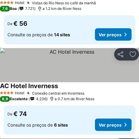
Hotel
Vistas do Rio Ness no café da manhã
4 Estrelas
7,6
Boa
7.721
a 1.2 km de River Ness
€ 56
De
Consulte os preços de
14 sites
Ver preços
Partilhar
Ad
AC Hotel Inverness
Hotel
Conexão central em Inverness
4 Estrelas
8,9
Excelente
4.236
a 0.7 km de River Ness
€ 74
De
Consulte os preços de
6 sites
Ver preços