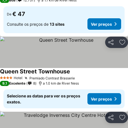
7,7
Boa
12.757
a 1.1 km de River Ness
€ 47
De
Consulte os preços de
13 sites
Ver preços
Partilhar
Ad
Queen Street Townhouse
Hotel
Premiado Contrast Brasserie
4 Estrelas
9,1
Excelente
8
a 1.0 km de River Ness
Selecione as datas para ver os preços
Ver preços
exatos.
Partilhar
Ad