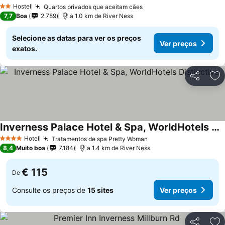
Hostel
Quartos privados que aceitam cães
2 Estrelas
7,7
Boa
2.789
a 1.0 km de River Ness
Selecione as datas para ver os preços
Ver preços
exatos.
Partilhar
Ad
Inverness Palace Hotel & Spa, WorldHotels Distinctive
Hotel
Tratamentos de spa Pretty Woman
4 Estrelas
8,4
Muito boa
7.184
a 1.4 km de River Ness
€ 115
De
Consulte os preços de
15 sites
Ver preços