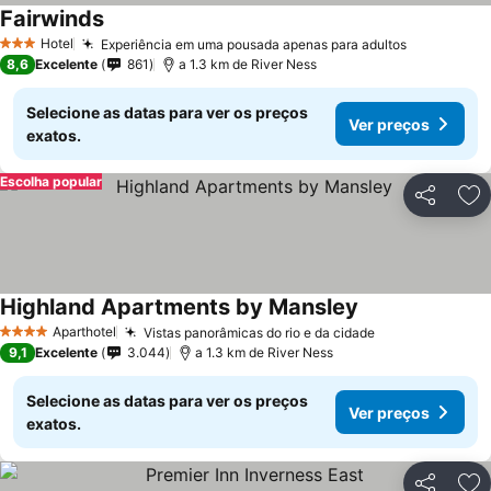
Fairwinds
Hotel
Experiência em uma pousada apenas para adultos
3 Estrelas
8,6
Excelente
861
a 1.3 km de River Ness
Selecione as datas para ver os preços
Ver preços
exatos.
Escolha popular
Partilhar
Ad
Highland Apartments by Mansley
Aparthotel
Vistas panorâmicas do rio e da cidade
4 Estrelas
9,1
Excelente
3.044
a 1.3 km de River Ness
Selecione as datas para ver os preços
Ver preços
exatos.