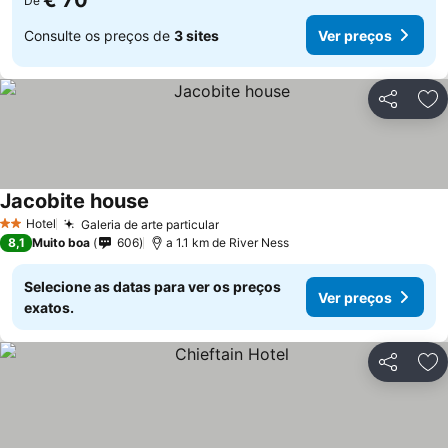
€ 70
De
Consulte os preços de
3 sites
Ver preços
Partilhar
Ad
Jacobite house
Hotel
Galeria de arte particular
2 Estrelas
8,1
Muito boa
606
a 1.1 km de River Ness
Selecione as datas para ver os preços
Ver preços
exatos.
Partilhar
Ad