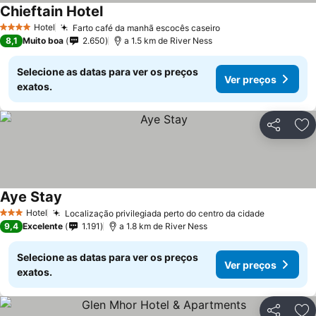
Chieftain Hotel
Hotel
Farto café da manhã escocês caseiro
4 Estrelas
8,1
Muito boa
2.650
a 1.5 km de River Ness
Selecione as datas para ver os preços
Ver preços
exatos.
Partilhar
Ad
Aye Stay
Hotel
Localização privilegiada perto do centro da cidade
3 Estrelas
9,4
Excelente
1.191
a 1.8 km de River Ness
Selecione as datas para ver os preços
Ver preços
exatos.