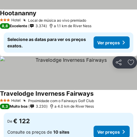
Hootananny
Hotel
Local de música ao vivo premiado
3 Estrelas
8,8
Excelente
3.374
a 1.1 km de River Ness
Selecione as datas para ver os preços
Ver preços
exatos.
Partilhar
Ad
Travelodge Inverness Fairways
Hotel
Proximidade com o Fairways Golf Club
3 Estrelas
8,3
Muito boa
3.230
a 4.0 km de River Ness
€ 122
De
Consulte os preços de
10 sites
Ver preços