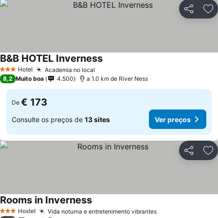
Partilhar
Ad
B&B HOTEL Inverness
Hotel
Academia no local
3 Estrelas
8,2
Muito boa
4.500
a 1.0 km de River Ness
€ 173
De
Consulte os preços de
13 sites
Ver preços
Partilhar
Ad
Rooms in Inverness
Hostel
Vida noturna e entretenimento vibrantes
3 Estrelas