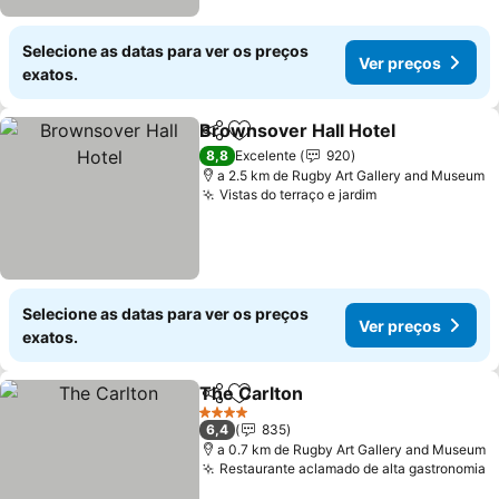
Selecione as datas para ver os preços
Ver preços
exatos.
Brownsover Hall Hotel
Partilhar
Adicionar aos favoritos
Ver
8,8
Excelente
920
a 2.5 km de Rugby Art Gallery and Museum
Vistas do terraço e jardim
Ver preços
Selecione as datas para ver os preços
Ver preços
exatos.
The Carlton
Partilhar
Adicionar aos favoritos
Ver preços
4 Estrelas
6,4
835
a 0.7 km de Rugby Art Gallery and Museum
Restaurante aclamado de alta gastronomia
V