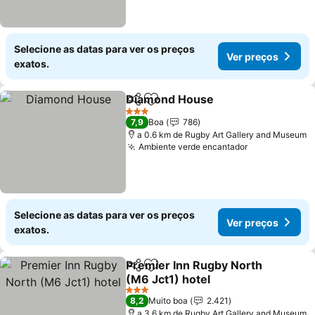
Selecione as datas para ver os preços
Ver preços
exatos.
Diamond House
Partilhar
Adicionar aos favoritos
Ver preço
3 Estrelas
7,9
Boa
786
a 0.6 km de Rugby Art Gallery and Museum
Ambiente verde encantador
Ver preços
Selecione as datas para ver os preços
Ver preços
exatos.
Premier Inn Rugby North
Partilhar
Adicionar aos favoritos
(M6 Jct1) hotel
Ver preços
3 Estrelas
8,2
Muito boa
2.421
a 3.6 km de Rugby Art Gallery and Museum