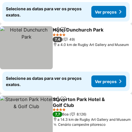
Selecione as datas para ver os preços
Ver preços
exatos.
Hotel Dunchurch Park
Partilhar
Adicionar aos favoritos
Ver 
4 Estrelas
7,4
49
a 4.0 km de Rugby Art Gallery and Museum
Selecione as datas para ver os preços
Ver preços
exatos.
Staverton Park Hotel &
Partilhar
Adicionar aos favoritos
Golf Club
Ver preços
4 Estrelas
7,7
Boa
8.126
a 14.3 km de Rugby Art Gallery and Museum
Cenário campestre pitoresco
Ver preços