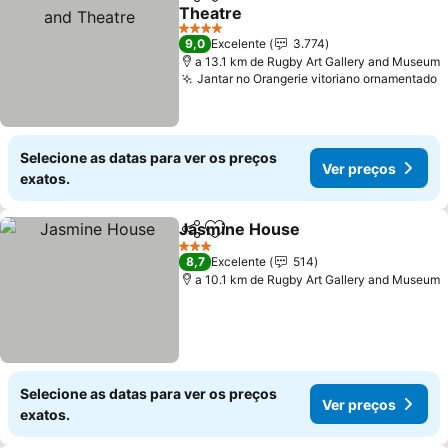
Partilhar
Adicionar aos favoritos
Theatre
Ver preços
4 Estrelas
9,0
Excelente
3.774
a 13.1 km de Rugby Art Gallery and Museum
Jantar no Orangerie vitoriano ornamentado
V
Selecione as datas para ver os preços
Ver preços
exatos.
Jasmine House
Partilhar
Adicionar aos favoritos
Ver preços
3 Estrelas
8,7
Excelente
514
a 10.1 km de Rugby Art Gallery and Museum
Selecione as datas para ver os preços
Ver preços
exatos.