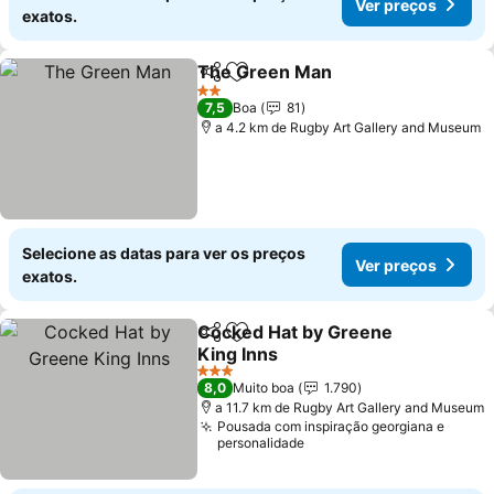
Ver preços
exatos.
The Green Man
Partilhar
Adicionar aos favoritos
Ver preços
2 Estrelas
7,5
Boa
81
a 4.2 km de Rugby Art Gallery and Museum
Selecione as datas para ver os preços
Ver preços
exatos.
Cocked Hat by Greene
Partilhar
Adicionar aos favoritos
King Inns
Ver preços
3 Estrelas
8,0
Muito boa
1.790
a 11.7 km de Rugby Art Gallery and Museum
Pousada com inspiração georgiana e
personalidade