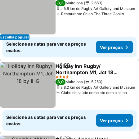
3 Estrelas
8,3
Muito boa
2.663
a 5.6 km de Rugby Art Gallery and Museum
Restaurante único The Three Cooks
Ver pr
Escolha popular
Selecione as datas para ver os preços
Ver preços
exatos.
Holiday Inn Rugby/
Partilhar
Adicionar aos favoritos
Northampton M1, Jct 18
by IHG
Ver preços
4 Estrelas
8,0
Muito boa
5.250
a 8.2 km de Rugby Art Gallery and Museum
Clube de saúde completo com piscina
Ver 
Selecione as datas para ver os preços
Ver preços
exatos.