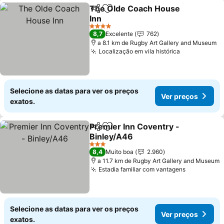
The Olde Coach House
Partilhar
Adicionar aos favoritos
Inn
Ver preços
4 Estrelas
8,7
Excelente
762
a 8.1 km de Rugby Art Gallery and Museum
Localização em vila histórica
Ver preços
Selecione as datas para ver os preços
Ver preços
exatos.
Premier Inn Coventry -
Partilhar
Adicionar aos favoritos
Binley/A46
Ver preços
3 Estrelas
8,4
Muito boa
2.960
a 11.7 km de Rugby Art Gallery and Museum
Estadia familiar com vantagens
Ver preço
Selecione as datas para ver os preços
Ver preços
exatos.