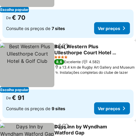
Escolha popular
€ 70
De
Consulte os preços de
7 sites
Ver preços
Best Western Plus
Partilhar
Adicionar aos favoritos
Ullesthorpe Court Hotel &
Golf Club
Ver preços
4 Estrelas
8,6
Excelente
4.582
a 13.4 km de Rugby Art Gallery and Museum
Instalações completas do clube de lazer
Ver
Escolha popular
€ 91
De
Consulte os preços de
9 sites
Ver preços
Days Inn by Wyndham
Partilhar
Adicionar aos favoritos
Watford Gap