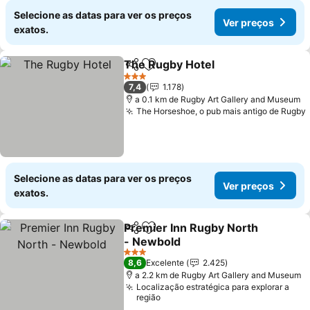
Selecione as datas para ver os preços
Ver preços
exatos.
The Rugby Hotel
Partilhar
Adicionar aos favoritos
Ver preço
3 Estrelas
7,4
1.178
a 0.1 km de Rugby Art Gallery and Museum
The Horseshoe, o pub mais antigo de Rugby
Selecione as datas para ver os preços
Ver preços
exatos.
Premier Inn Rugby North
Partilhar
Adicionar aos favoritos
- Newbold
Ver preços
3 Estrelas
8,6
Excelente
2.425
a 2.2 km de Rugby Art Gallery and Museum
Localização estratégica para explorar a
região