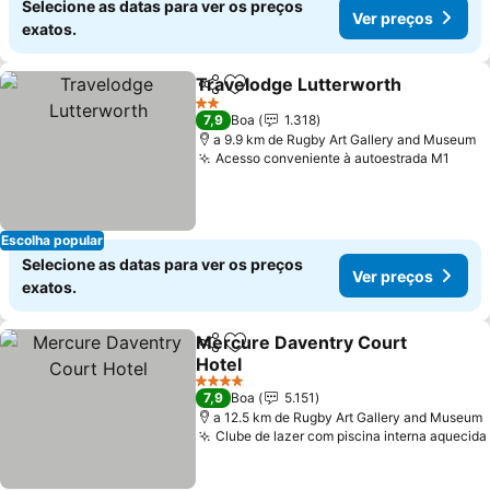
Selecione as datas para ver os preços
Ver preços
exatos.
Travelodge Lutterworth
Partilhar
Adicionar aos favoritos
Ve
2 Estrelas
7,9
Boa
1.318
a 9.9 km de Rugby Art Gallery and Museum
Acesso conveniente à autoestrada M1
Ver 
Escolha popular
Selecione as datas para ver os preços
Ver preços
exatos.
Mercure Daventry Court
Partilhar
Adicionar aos favoritos
Hotel
Ver preços
4 Estrelas
7,9
Boa
5.151
a 12.5 km de Rugby Art Gallery and Museum
Clube de lazer com piscina interna aquecida