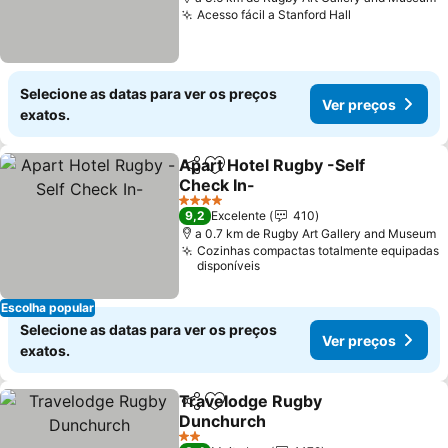
Acesso fácil a Stanford Hall
Ver preços
Selecione as datas para ver os preços
Ver preços
exatos.
Apart Hotel Rugby -Self
Partilhar
Adicionar aos favoritos
Check In-
Ver preços
4 Estrelas
9,2
Excelente
410
a 0.7 km de Rugby Art Gallery and Museum
Cozinhas compactas totalmente equipadas
disponíveis
Escolha popular
Selecione as datas para ver os preços
Ver preços
exatos.
Travelodge Rugby
Partilhar
Adicionar aos favoritos
Dunchurch
Ver preços
2 Estrelas