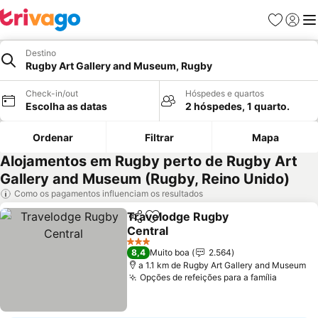
Favoritos
Iniciar
Me
Destino
Rugby Art Gallery and Museum, Rugby
Check-in/out
Hóspedes e quartos
Escolha as datas
2 hóspedes, 1 quarto.
Ordenar
Filtrar
Mapa
Alojamentos em Rugby perto de Rugby Art
Gallery and Museum (Rugby, Reino Unido)
Como os pagamentos influenciam os resultados
Travelodge Rugby
Partilhar
Adicionar aos favoritos
Central
Ver preços
3 Estrelas
8,4
Muito boa
2.564
a 1.1 km de Rugby Art Gallery and Museum
Opções de refeições para a família
Ver pre