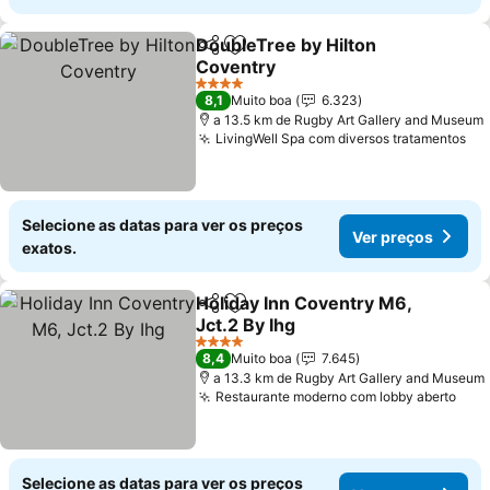
DoubleTree by Hilton
Partilhar
Adicionar aos favoritos
Coventry
Ver preços
4 Estrelas
8,1
Muito boa
6.323
a 13.5 km de Rugby Art Gallery and Museum
LivingWell Spa com diversos tratamentos
Ve
Selecione as datas para ver os preços
Ver preços
exatos.
Holiday Inn Coventry M6,
Partilhar
Adicionar aos favoritos
Jct.2 By Ihg
Ver preços
4 Estrelas
8,4
Muito boa
7.645
a 13.3 km de Rugby Art Gallery and Museum
Restaurante moderno com lobby aberto
Ver
Selecione as datas para ver os preços