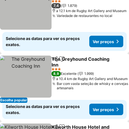
Ver preços
3 Estrelas
7,4
1.879
a 12.1 km de Rugby Art Gallery and Museum
Variedade de restaurantes no local
Ver pre
Selecione as datas para ver os preços
Ver preços
exatos.
The Greyhound Coaching
Partilhar
Adicionar aos favoritos
Inn
Ver preços
3 Estrelas
8,9
Excelente
1.999
a 10.4 km de Rugby Art Gallery and Museum
Bar com vasta seleção de whisky e cervejas
artesanais
Escolha popular
Selecione as datas para ver os preços
Ver preços
exatos.
Kilworth House Hotel and