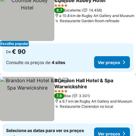
Coombe Abbey Hotel
Partilhar
Adicionar aos favoritos
Ver 
4 Estrelas
8,7
Excelente
14.456
a 10.8 km de Rugby Art Gallery and Museum
Restaurante Garden Room refinado
Ver pr
Escolha popular
€ 90
De
Consulte os preços de
4 sites
Ver preços
Brandon Hall Hotel & Spa
Partilhar
Adicionar aos favoritos
Warwickshire
Ver preços
4 Estrelas
7,8
Boa
3.301
a 9.7 km de Rugby Art Gallery and Museum
Restaurante Clarendon no local
Ver preço
Selecione as datas para ver os preços
Ver preços