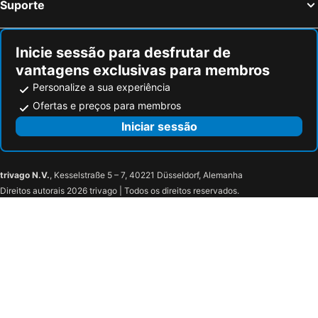
Suporte
Bloomsbury
Aeroporto da Cidade de Londres
Earls Court
Stratford Station
Inicie sessão para desfrutar de
Tottenham
Marylebone
vantagens exclusivas para membros
Bayswater
Russell Square
Personalize a sua experiência
British Airways London Eye
Battersea
Ofertas e preços para membros
Old Trafford Football Stadium
Mayfair
Iniciar sessão
Rugby Art Gallery and Museum
Coombe Country Park
Coventry Airport
City of Coventry Stadium
trivago N.V.
, Kesselstraße 5 – 7, 40221 Düsseldorf, Alemanha
Coventry Cathedral
Herbert Lady's Garden
Direitos autorais 2026 trivago | Todos os direitos reservados.
Lady Godiva
Transport Museum
Godiva Festival
Ricoh Arena
University of Warwick
Icarus Falconry
Althorp
Pingles Leisure Centre
Railway Station
Kenilworth Castle & Elizabethan Garden
Warwickshire Golf & Country Club
Saint Nicholas