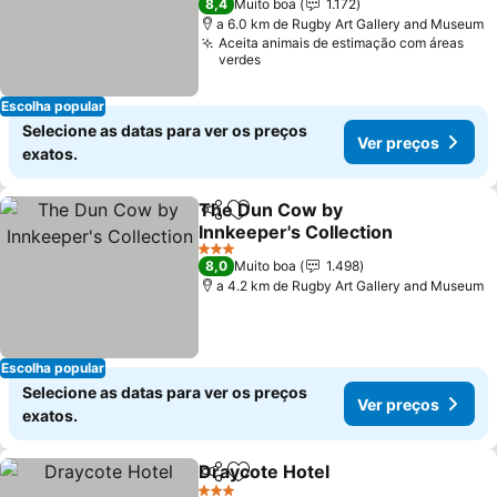
8,4
Muito boa
1.172
a 6.0 km de Rugby Art Gallery and Museum
Aceita animais de estimação com áreas
verdes
Escolha popular
Selecione as datas para ver os preços
Ver preços
exatos.
The Dun Cow by
Partilhar
Adicionar aos favoritos
Innkeeper's Collection
Ver preços
3 Estrelas
8,0
Muito boa
1.498
a 4.2 km de Rugby Art Gallery and Museum
Escolha popular
Selecione as datas para ver os preços
Ver preços
exatos.
Draycote Hotel
Partilhar
Adicionar aos favoritos
Ver preços