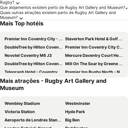
Rugby?
Que alojamentos existem perto de Rugby Art Gallery and Museum?
Quais outras atrações existem perto de Rugby Art Gallery and
Museum?
Mais Top hotéis
Premier Inn Coventry City - Earlsdon Park
Staverton Park Hotel & Golf Club
DoubleTree by Hilton Coventry Building Society Arena
Premier Inn Coventry City Centre - Belgrade Plaza
Novotel Coventry M6 J3
Mercure Daventry Court Hotel
DoubleTree by Hilton Coventry
Mill On The Soar by Greene King Inns
Telegraph Hotel - Coventry
Premier Inn Rugby North - Newbold
Mais atrações - Rugby Art Gallery and
ibis Coventry South
Coombe Abbey Hotel
Museum
Sketchley Grange Hotel & Spa
Leonardo Hotel and Conference Venue Hinckley Island
Travelodge Rugby Central
Holiday Inn Rugby/ Northampton M1, Jct 18 by IHG
Wembley Stadium
Westminster
Village Hotel Coventry
Days Inn by Wyndham Watford Gap
Victoria Station
Hyde Park
Ramada Hotel & Suites by Wyndham Coventry
Holiday Inn Coventry M6, Jct.2 By Ihg
Aeroporto de Londres Stansted
Big Ben
ibis Coventry Centre
Weston Hall Hotel, Sure Hotel Collection by Best Western