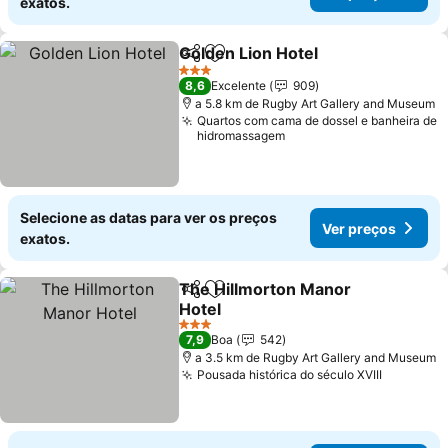
exatos.
Golden Lion Hotel
Partilhar
Adicionar aos favoritos
Ver preç
3 Estrelas
8,6
Excelente
909
a 5.8 km de Rugby Art Gallery and Museum
Quartos com cama de dossel e banheira de
hidromassagem
Selecione as datas para ver os preços
Ver preços
exatos.
The Hillmorton Manor
Partilhar
Adicionar aos favoritos
Hotel
Ver preços
3 Estrelas
7,9
Boa
542
a 3.5 km de Rugby Art Gallery and Museum
Pousada histórica do século XVIII
Ver preç