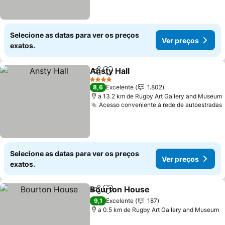
Selecione as datas para ver os preços
Ver preços
exatos.
Ansty Hall
Partilhar
Adicionar aos favoritos
Ver preços
4 Estrelas
8,6
Excelente
1.802
a 13.2 km de Rugby Art Gallery and Museum
Acesso conveniente à rede de autoestradas
Selecione as datas para ver os preços
Ver preços
exatos.
Bourton House
Partilhar
Adicionar aos favoritos
Ver preços
9,1
Excelente
187
a 0.5 km de Rugby Art Gallery and Museum