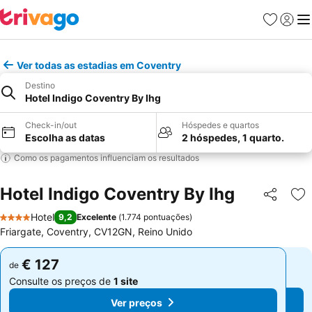
Favoritos
Iniciar
Me
Ver todas as estadias em Coventry
Destino
Hotel Indigo Coventry By Ihg
Check-in/out
Hóspedes e quartos
Escolha as datas
2 hóspedes, 1 quarto.
Como os pagamentos influenciam os resultados
Hotel Indigo Coventry By Ihg
Partilhar
Ad
Hotel
9,2
Excelente
(
1.774 pontuações
)
4 Estrelas
Friargate, Coventry, CV12GN, Reino Unido
€ 127
€ 127
de
de
Consulte os preços de
1 site
Consulte os preços de
1 site
Ver preços
Ver preços