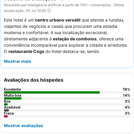
Resumido por inteligência artificial a partir de 700+ comentários · Última
atualização: 30 Jul 2026
Este hotel é um
centro urbano versátil
que atende a turistas,
viajantes de negócios e casais que procuram uma estadia
moderna e confortável. A sua localização excecional,
diretamente adjacente à
estação de comboios
, oferece uma
conveniência incomparável para explorar a cidade e arredores.
O
restaurante Cogs
do hotel destaca-se, sendo
consistentemente elogiado pelas suas diversas e deliciosas
Mostrar mais
ofertas culinárias, particularmente o incrível buffet de pequeno-
almoço. Os hóspedes elogiam consistentemente os
funcionários simpáticos e profissionais
, que garantem uma
Avaliações dos hóspedes
experiência acolhedora desde a chegada à partida. Para um
conforto ideal, considere solicitar um quarto virado para longe
Excelente
76
%
da rua principal para minimizar o ruído potencial.
Muito boa
14
%
Boa
3
%
Aceitável
4
%
Fraca
3
%
Mostrar avaliações