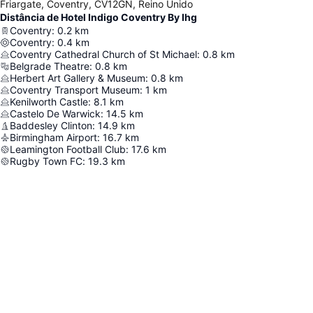
Friargate, Coventry, CV12GN, Reino Unido
Distância de Hotel Indigo Coventry By Ihg
Coventry
:
0.2
km
Coventry
:
0.4
km
Coventry Cathedral Church of St Michael
:
0.8
km
Belgrade Theatre
:
0.8
km
Herbert Art Gallery & Museum
:
0.8
km
Coventry Transport Museum
:
1
km
Kenilworth Castle
:
8.1
km
Castelo De Warwick
:
14.5
km
Baddesley Clinton
:
14.9
km
Birmingham Airport
:
16.7
km
Leamington Football Club
:
17.6
km
Rugby Town FC
:
19.3
km