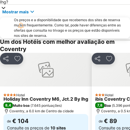
Ihg?
Edgbaston
Tower Hill
Mostrar mais
Hamstead
Foxton Locks
Os preços e a disponibilidade que recebemos dos sites de reserva
Bloodstock Metal Festival
78 Derngate
mudam frequentemente. Como tal, pode haver diferenças entre as
ofertas que consulta no trivago e os preços que estão disponíveis
nos sites de reserva.
Um dos Hotéis com melhor avaliação em
Coventry
Partilhar
Adicionar aos favoritos
Partilhar
Adicionar
Hotel
Hotel
4 Estrelas
3 Estrelas
Holiday Inn Coventry M6, Jct.2 By Ihg
ibis Coventry 
8,4
7,8
Muito boa
(
7.645 pontuações
)
Boa
(
5.396 pon
Coventry, a 6.0 km de Centro da cidade
Coventry, a 0.5 k
€ 104
€ 89
de
de
Consulte os preços de
10 sites
Consulte os pre