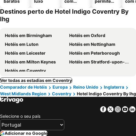
baratos
luxo
com
permitem
com 
piscinas
animais
Destinos perto de Hotel Indigo Coventry By
Ihg
Hotéis em Birmingham
Hotéis em Oxford
Hotéis em Luton
Hotéis em Nottingham
Hotéis em Leicester
Hotéis em Peterborough
Hotéis em Milton Keynes
Hotéis em Stratford-upon-Avon
Hotéis em Coventry
Ver todas as estadias em Coventry
Comparador de Hotéis
Europa
Reino Unido
Inglaterra
West Midlands Region
Coventry
Hotel Indigo Coventry By Ihg
Facebook
Twitter
Insta
Yo
Selecione o seu país
Adicionar no Google