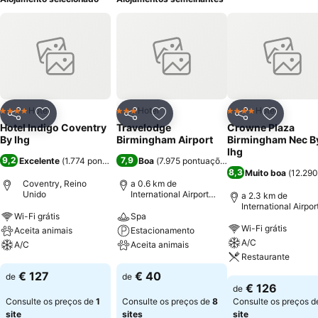
Hotel
Hotel
Hotel
4 Estrelas
3 Estrelas
4 Estrelas
Partilhar
Adicionar aos favoritos
Partilhar
Adicionar aos favoritos
Partilhar
Adicionar
Hotel Indigo Coventry
Travelodge
Crowne Plaza
By Ihg
Birmingham Airport
Birmingham Nec B
Ihg
9,2
7,9
Excelente
(
1.774 pontuações
)
Boa
(
7.975 pontuações
)
8,3
Muito boa
(
12.290
Coventry, Reino
a 0.6 km de
Unido
International Airport
a 2.3 km de
Birmingham
International Airpor
Wi-Fi grátis
Spa
Birmingham
Wi-Fi grátis
Aceita animais
Estacionamento
A/C
A/C
Aceita animais
Restaurante
Ver preços
Ver preços
€ 127
€ 40
de
de
Ver preços
€ 126
de
Consulte os preços de
1
Consulte os preços de
8
Consulte os preços 
site
sites
site