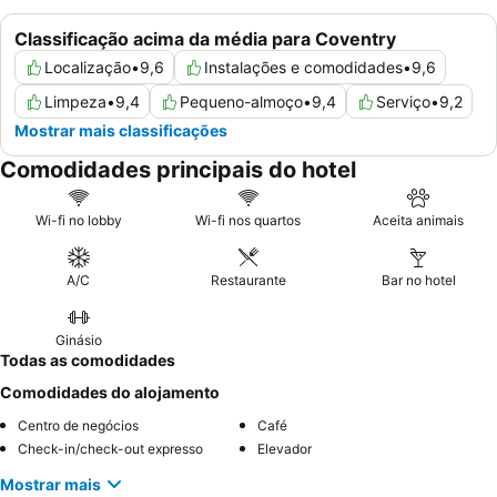
Classificação acima da média para Coventry
Localização
•
9,6
Instalações e comodidades
•
9,6
Limpeza
•
9,4
Pequeno-almoço
•
9,4
Serviço
•
9,2
Mostrar mais classificações
Comodidades principais do hotel
Wi-fi no lobby
Wi-fi nos quartos
Aceita animais
A/C
Restaurante
Bar no hotel
Ginásio
Todas as comodidades
Comodidades do alojamento
Centro de negócios
Café
Check-in/check-out expresso
Elevador
Mostrar mais