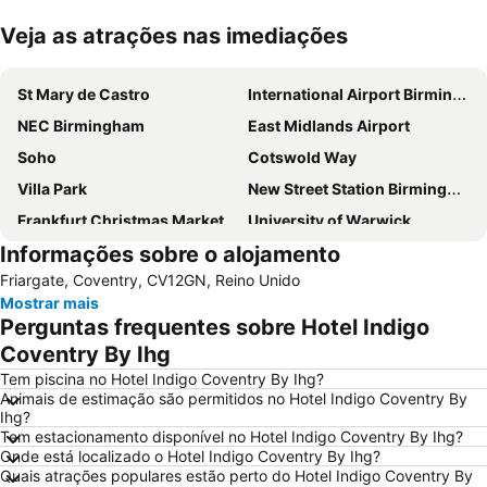
Veja as atrações nas imediações
Ampliar mapa
St Mary de Castro
International Airport Birmingham
NEC Birmingham
East Midlands Airport
Soho
Cotswold Way
Villa Park
New Street Station Birmingham
Frankfurt Christmas Market Birmingham
University of Warwick
Informações sobre o alojamento
Sheldon
Birmingham Cathedral
Friargate, Coventry, CV12GN, Reino Unido
Birmingham Snow Hill station
Westside
Mostrar mais
Jewellery Quarter
Althorp
Perguntas frequentes sobre Hotel Indigo
Brampton Valley Way
Coventry Cathedral
Coventry By Ihg
Aston Hall
East Gate
Tem piscina no Hotel Indigo Coventry By Ihg?
Animais de estimação são permitidos no Hotel Indigo Coventry By
Rugby Art Gallery and Museum
Moseley
Ihg?
Tem estacionamento disponível no Hotel Indigo Coventry By Ihg?
Royal Shakespeare Theatre
City Centre Core
Onde está localizado o Hotel Indigo Coventry By Ihg?
The ICC Birmingham
Museum of the Jewellery Quarter
Quais atrações populares estão perto do Hotel Indigo Coventry By