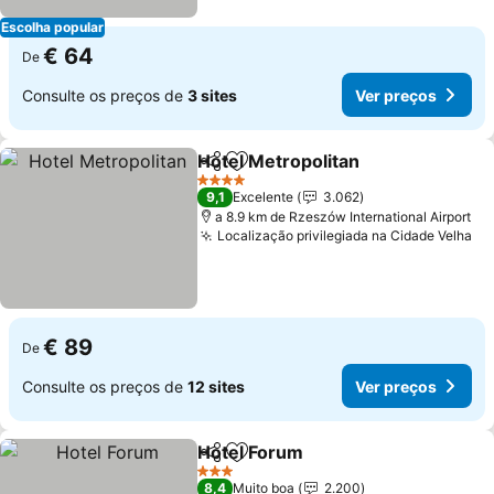
Escolha popular
€ 64
De
Consulte os preços de
3 sites
Ver preços
Hotel Metropolitan
Partilhar
Adicionar aos favoritos
4 Estrelas
9,1
Excelente
3.062
a 8.9 km de Rzeszów International Airport
Localização privilegiada na Cidade Velha
€ 89
De
Consulte os preços de
12 sites
Ver preços
Hotel Forum
Partilhar
Adicionar aos favoritos
3 Estrelas
8,4
Muito boa
2.200