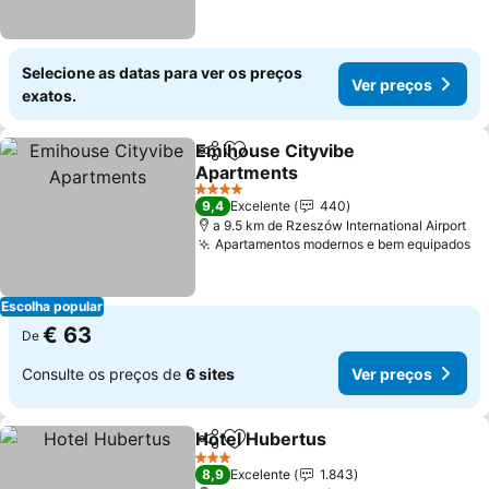
Selecione as datas para ver os preços
Ver preços
exatos.
Emihouse Cityvibe
Partilhar
Adicionar aos favoritos
Apartments
4 Estrelas
9,4
Excelente
440
a 9.5 km de Rzeszów International Airport
Apartamentos modernos e bem equipados
Escolha popular
€ 63
De
Consulte os preços de
6 sites
Ver preços
Hotel Hubertus
Partilhar
Adicionar aos favoritos
3 Estrelas
8,9
Excelente
1.843