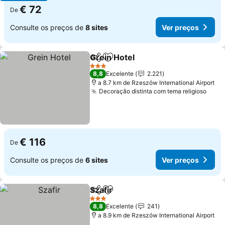
€ 72
De
Consulte os preços de
8 sites
Ver preços
Grein Hotel
Partilhar
Adicionar aos favoritos
3 Estrelas
8,8
Excelente
2.221
a 8.7 km de Rzeszów International Airport
Decoração distinta com tema religioso
€ 116
De
Consulte os preços de
6 sites
Ver preços
Szafir
Partilhar
Adicionar aos favoritos
3 Estrelas
8,8
Excelente
241
a 8.9 km de Rzeszów International Airport