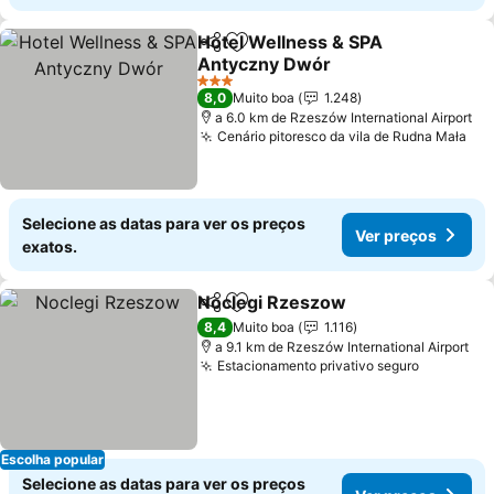
Hotel Wellness & SPA
Partilhar
Adicionar aos favoritos
Antyczny Dwór
3 Estrelas
8,0
Muito boa
1.248
a 6.0 km de Rzeszów International Airport
Cenário pitoresco da vila de Rudna Mała
Selecione as datas para ver os preços
Ver preços
exatos.
Noclegi Rzeszow
Partilhar
Adicionar aos favoritos
8,4
Muito boa
1.116
a 9.1 km de Rzeszów International Airport
Estacionamento privativo seguro
Escolha popular
Selecione as datas para ver os preços