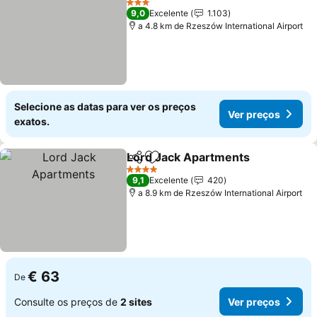
3 Estrelas
9,0
Excelente
1.103
a 4.8 km de Rzeszów International Airport
Selecione as datas para ver os preços
Ver preços
exatos.
Lord Jack Apartments
Partilhar
Adicionar aos favoritos
4 Estrelas
9,1
Excelente
420
a 8.9 km de Rzeszów International Airport
€ 63
De
Consulte os preços de
2 sites
Ver preços