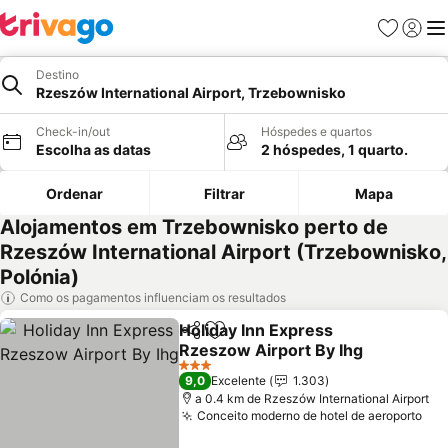
Favoritos
Iniciar
Me
Destino
Rzeszów International Airport, Trzebownisko
Check-in/out
Hóspedes e quartos
Escolha as datas
2 hóspedes, 1 quarto.
Ordenar
Filtrar
Mapa
Alojamentos em Trzebownisko perto de
Rzeszów International Airport (Trzebownisko,
Polónia)
Como os pagamentos influenciam os resultados
Holiday Inn Express
Partilhar
Adicionar aos favoritos
Rzeszow Airport By Ihg
3 Estrelas
9,0
Excelente
1.303
a 0.4 km de Rzeszów International Airport
Conceito moderno de hotel de aeroporto