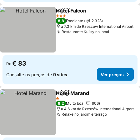
Hotel Falcon
Partilhar
Adicionar aos favoritos
3 Estrelas
8,8
Excelente
2.328
a 7.3 km de Rzeszów International Airport
Restaurante Kulisy no local
€ 83
De
Consulte os preços de
9 sites
Ver preços
Hotel Marand
Partilhar
Adicionar aos favoritos
1 Estrelas
8,2
Muito boa
906
a 4.6 km de Rzeszów International Airport
Relaxe no jardim e terraço