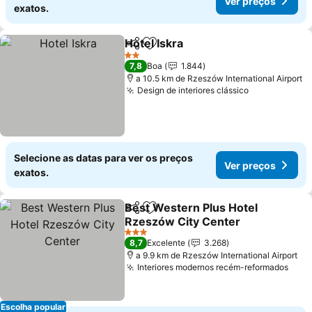
Ver preços
exatos.
Hotel Iskra
Partilhar
Adicionar aos favoritos
2 Estrelas
7,8
Boa
1.844
a 10.5 km de Rzeszów International Airport
Design de interiores clássico
Selecione as datas para ver os preços
Ver preços
exatos.
Best Western Plus Hotel
Partilhar
Adicionar aos favoritos
Rzeszów City Center
3 Estrelas
8,7
Excelente
3.268
a 9.9 km de Rzeszów International Airport
Interiores modernos recém-reformados
Escolha popular