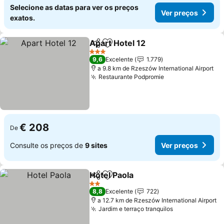
Selecione as datas para ver os preços
Ver preços
exatos.
Apart Hotel 12
Partilhar
Adicionar aos favoritos
3 Estrelas
9,6
Excelente
1.779
a 9.8 km de Rzeszów International Airport
Restaurante Podpromie
€ 208
De
Consulte os preços de
9 sites
Ver preços
Hotel Paola
Partilhar
Adicionar aos favoritos
2 Estrelas
8,8
Excelente
722
a 12.7 km de Rzeszów International Airport
Jardim e terraço tranquilos