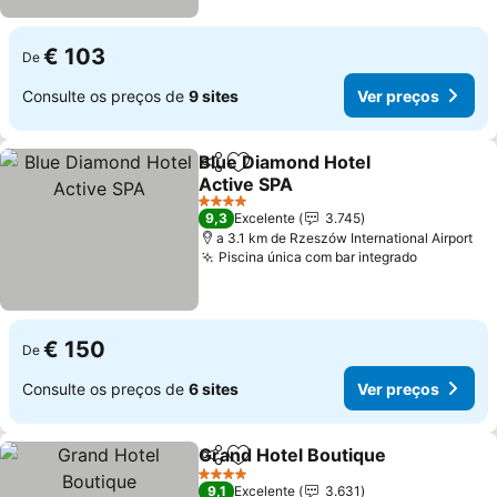
€ 103
De
Consulte os preços de
9 sites
Ver preços
Blue Diamond Hotel
Partilhar
Adicionar aos favoritos
Active SPA
4 Estrelas
9,3
Excelente
3.745
a 3.1 km de Rzeszów International Airport
Piscina única com bar integrado
€ 150
De
Consulte os preços de
6 sites
Ver preços
Grand Hotel Boutique
Partilhar
Adicionar aos favoritos
4 Estrelas
9,1
Excelente
3.631