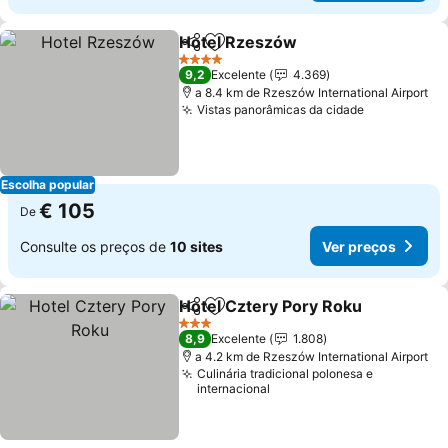
Hotel Rzeszów
Partilhar
Adicionar aos favoritos
4 Estrelas
9,2
Excelente
4.369
a 8.4 km de Rzeszów International Airport
Vistas panorâmicas da cidade
Escolha popular
€ 105
De
Consulte os preços de
10 sites
Ver preços
Hotel Cztery Pory Roku
Partilhar
Adicionar aos favoritos
3 Estrelas
8,9
Excelente
1.808
a 4.2 km de Rzeszów International Airport
Culinária tradicional polonesa e
internacional