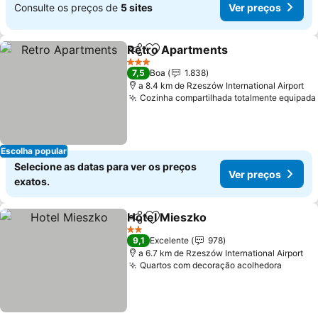
Consulte os preços de
5 sites
Ver preços
Retro Apartments
Partilhar
Adicionar aos favoritos
3 Estrelas
7,5
Boa
1.838
a 8.4 km de Rzeszów International Airport
Cozinha compartilhada totalmente equipada
Escolha popular
Selecione as datas para ver os preços
Ver preços
exatos.
Hotel Mieszko
Partilhar
Adicionar aos favoritos
2 Estrelas
9,1
Excelente
978
a 6.7 km de Rzeszów International Airport
Quartos com decoração acolhedora