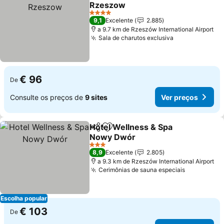
Adicionar aos favoritos
Rzeszow
4 Estrelas
9,1
Excelente
2.885
a 9.7 km de Rzeszów International Airport
Sala de charutos exclusiva
€ 96
De
Consulte os preços de
9 sites
Ver preços
Hotel Wellness & Spa
Partilhar
Adicionar aos favoritos
Nowy Dwór
3 Estrelas
8,9
Excelente
2.805
a 9.3 km de Rzeszów International Airport
Cerimônias de sauna especiais
Escolha popular
€ 103
De