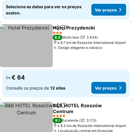
Selecione as datas para ver os preços
Ver preços
exatos.
Hotel Prezydencki
Partilhar
Adicionar aos favoritos
3 Estrelas
8,0
Muito boa
2.434
a 9.7 km de Rzeszów International Airport
Design elegante e clássico
€ 64
De
Consulte os preços de
12 sites
Ver preços
B&B HOTEL Rzeszów
Partilhar
Adicionar aos favoritos
Centrum
4 Estrelas
9,1
Excelente
3.113
a 8.3 km de Rzeszów International Airport
Localização central em Rzeszów