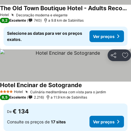
The Old Town Boutique Hotel - Adults Recommended
Hotel
Decoração moderna e elegante
9,2
Excelente
740
a 9.8 km de Sabinillas
Selecione as datas para ver os preços
Ver preços
exatos.
Partilhar
Ad
Hotel Encinar de Sotogrande
Hotel
Culinária mediterrânea com vista para o jardim
4 Estrelas
8,5
Excelente
2.216
a 11.9 km de Sabinillas
€ 134
De
Consulte os preços de
17 sites
Ver preços