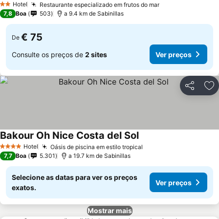
Hotel
Restaurante especializado em frutos do mar
2 Estrelas
7,8
Boa
503
a 9.4 km de Sabinillas
€ 75
De
Consulte os preços de
2 sites
Ver preços
Partilhar
Ad
Bakour Oh Nice Costa del Sol
Hotel
Oásis de piscina em estilo tropical
4 Estrelas
7,7
Boa
5.301
a 19.7 km de Sabinillas
Selecione as datas para ver os preços
Ver preços
exatos.
Mostrar mais