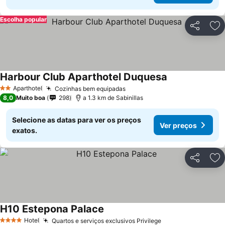
Escolha popular
Partilhar
Ad
Harbour Club Aparthotel Duquesa
Aparthotel
Cozinhas bem equipadas
2 Estrelas
8,0
Muito boa
298
a 1.3 km de Sabinillas
Selecione as datas para ver os preços
Ver preços
exatos.
Partilhar
Ad
H10 Estepona Palace
Hotel
Quartos e serviços exclusivos Privilege
4 Estrelas