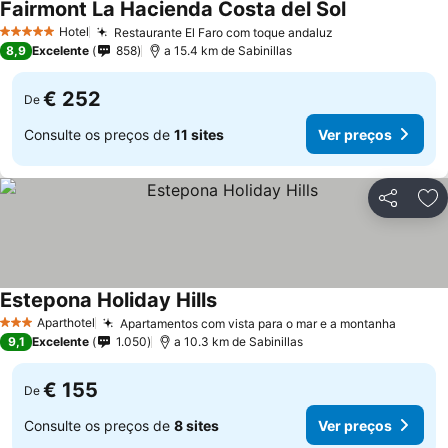
Fairmont La Hacienda Costa del Sol
Hotel
Restaurante El Faro com toque andaluz
5 Estrelas
8,9
Excelente
858
a 15.4 km de Sabinillas
€ 252
De
Consulte os preços de
11 sites
Ver preços
Partilhar
Ad
Estepona Holiday Hills
Aparthotel
Apartamentos com vista para o mar e a montanha
3 Estrelas
9,1
Excelente
1.050
a 10.3 km de Sabinillas
€ 155
De
Consulte os preços de
8 sites
Ver preços