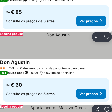
8,5
Excelente
1.626
a 0.1 km de Sabinillas
€ 85
De
Consulte os preços de
3 sites
Ver preços
Escolha popular
Partilhar
Ad
Don Agustin
Hotel
Café-terraço com vista panorâmica para o mar
2 Estrelas
8,1
Muito boa
1.070
a 0.2 km de Sabinillas
€ 60
De
Consulte os preços de
5 sites
Ver preços
Escolha popular