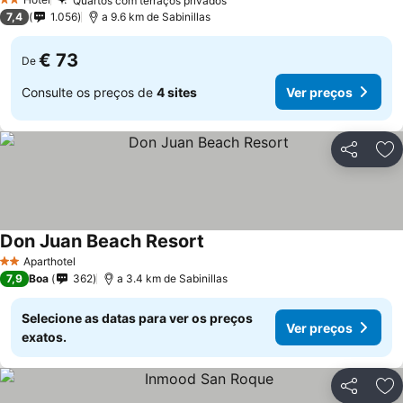
Quartos com terraços privados
2 Estrelas
7,4
1.056
a 9.6 km de Sabinillas
€ 73
De
Consulte os preços de
4 sites
Ver preços
Partilhar
Ad
Don Juan Beach Resort
Aparthotel
2 Estrelas
7,9
Boa
362
a 3.4 km de Sabinillas
Selecione as datas para ver os preços
Ver preços
exatos.
Partilhar
Ad