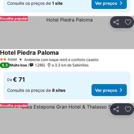
Consulte os preços de
1 site
Ver preços
Escolha popular
Partilhar
Ad
Hotel Piedra Paloma
Hotel
Ambiente com toque retrô e conforto caseiro
2 Estrelas
8,3
Muito boa
1.286
a 3.3 km de Sabinillas
€ 71
De
Consulte os preços de
8 sites
Ver preços
Escolha popular
Partilhar
Ad