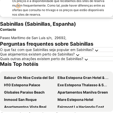
Os preços e a disponibilidade que recebemos dos sites de reserva
mudam frequentemente. Como tal, pode haver diferenças entre as
ofertas que consulta no trivago e os preços que estão disponíveis
nos sites de reserva.
Sabinillas (Sabinillas, Espanha)
Contacto
Paseo Marítimo de San Luis s/n
,
29692
,
Perguntas frequentes sobre Sabinillas
O que faz com que Sabinillas seja popular em Sabinillas?
Que alojamentos existem perto de Sabinillas?
Quais outras atrações existem perto de Sabinillas?
Mais Top hotéis
Bakour Oh Nice Costa del Sol
Elba Estepona Gran Hotel & Thalasso Spa
H10 Estepona Palace
Exe Estepona Thalasso & Spa - Adults Only Recommended
Globales Paraiso Beach
Apartamentos Manilva Green
Inmood San Roque
Mare Estepona Hotel
Apartamentos Vista Real
Fairmont La Hacienda Costa del Sol