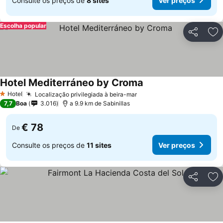
Consulte os preços de
8 sites
Ver preços
Escolha popular
Partilhar
Ad
Hotel Mediterráneo by Croma
Hotel
Localização privilegiada à beira-mar
1 Estrelas
7,7
Boa
3.016
a 9.9 km de Sabinillas
€ 78
De
Consulte os preços de
11 sites
Ver preços
Partilhar
Ad