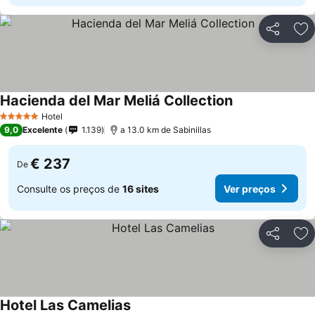
Partilhar
Ad
Hacienda del Mar Meliá Collection
Hotel
5 Estrelas
9,0
Excelente
1.139
a 13.0 km de Sabinillas
€ 237
De
Consulte os preços de
16 sites
Ver preços
Partilhar
Ad
Hotel Las Camelias