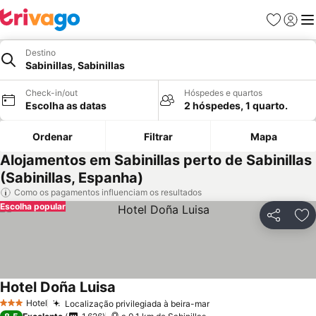
Favoritos
Iniciar
Me
Destino
Sabinillas, Sabinillas
Check-in/out
Hóspedes e quartos
Escolha as datas
2 hóspedes, 1 quarto.
Ordenar
Filtrar
Mapa
Alojamentos em Sabinillas perto de Sabinillas
(Sabinillas, Espanha)
Como os pagamentos influenciam os resultados
Escolha popular
Partilhar
Ad
Hotel Doña Luisa
Hotel
Localização privilegiada à beira-mar
3 Estrelas