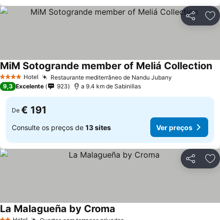
Partilhar
Ad
MiM Sotogrande member of Meliá Collection
Hotel
Restaurante mediterrâneo de Nandu Jubany
4 Estrelas
9,3
Excelente
923
a 9.4 km de Sabinillas
€ 191
De
Consulte os preços de
13 sites
Ver preços
Partilhar
Ad
La Malagueña by Croma
Hotel