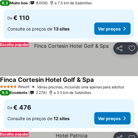
8,3
Muito boa
8.006
a 7.3 km de Sabinillas
€ 110
De
Consulte os preços de
13 sites
Ver preços
Escolha popular
Partilhar
Ad
Finca Cortesin Hotel Golf & Spa
Resort
Várias piscinas, incluindo uma apenas para adultos
5 Estrelas
9,5
Excelente
2.274
a 3.5 km de Sabinillas
€ 476
De
Consulte os preços de
12 sites
Ver preços
Escolha popular