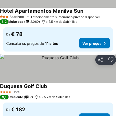
Hotel Apartamentos Manilva Sun
Aparthotel
Estacionamento subterrâneo privado disponível
3 Estrelas
8,2
Muito boa
2.060
a 2.5 km de Sabinillas
€ 78
De
Consulte os preços de
11 sites
Ver preços
Partilhar
Ad
Duquesa Golf Club
Hotel
4 Estrelas
9,1
Excelente
7
a 2.5 km de Sabinillas
€ 182
De