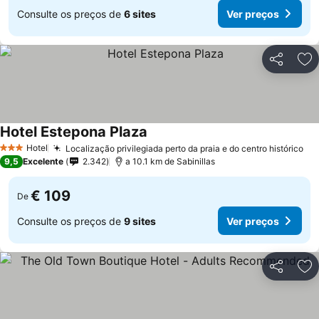
Consulte os preços de
6 sites
Ver preços
Partilhar
Ad
Hotel Estepona Plaza
Hotel
Localização privilegiada perto da praia e do centro histórico
3 Estrelas
9,5
Excelente
2.342
a 10.1 km de Sabinillas
€ 109
De
Consulte os preços de
9 sites
Ver preços
Partilhar
Ad