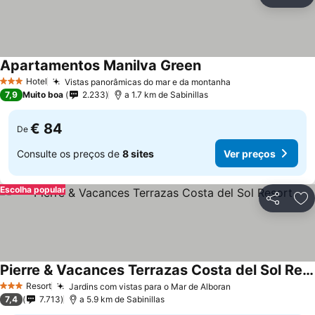
Partilhar
Ad
Apartamentos Manilva Green
Hotel
Vistas panorâmicas do mar e da montanha
3 Estrelas
7,9
Muito boa
2.233
a 1.7 km de Sabinillas
€ 84
De
Consulte os preços de
8 sites
Ver preços
Escolha popular
Partilhar
Ad
Pierre & Vacances Terrazas Costa del Sol Resort
Resort
Jardins com vistas para o Mar de Alboran
3 Estrelas
7,4
7.713
a 5.9 km de Sabinillas