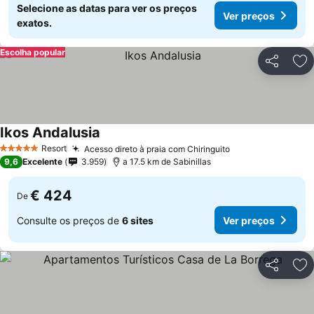
Selecione as datas para ver os preços
Ver preços
exatos.
Escolha popular
Partilhar
Ad
Ikos Andalusia
Resort
Acesso direto à praia com Chiringuito
5 Estrelas
9,6
Excelente
3.959
a 17.5 km de Sabinillas
€ 424
De
Consulte os preços de
6 sites
Ver preços
Partilhar
Ad