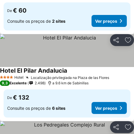
€ 60
De
Consulte os preços de
2 sites
Ver preços
Partilhar
Ad
Hotel El Pilar Andalucia
Hotel
Localização privilegiada na Plaza de las Flores
4 Estrelas
9,3
Excelente
2.498
a 9.6 km de Sabinillas
€ 132
De
Consulte os preços de
6 sites
Ver preços
Partilhar
Ad