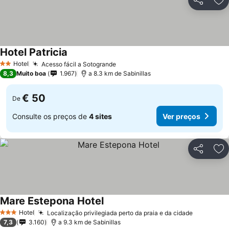
Partilhar
Ad
Hotel Patricia
Hotel
Acesso fácil a Sotogrande
2 Estrelas
8,3
Muito boa
1.967
a 8.3 km de Sabinillas
€ 50
De
Consulte os preços de
4 sites
Ver preços
Partilhar
Ad
Mare Estepona Hotel
Hotel
Localização privilegiada perto da praia e da cidade
3 Estrelas
7,3
3.160
a 9.3 km de Sabinillas