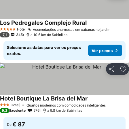
Los Pedregales Complejo Rural
Hotel
Acomodações charmosas em cabanas no jardim
5 Estrelas
7,1
345
a 10.6 km de Sabinillas
Selecione as datas para ver os preços
Ver preços
exatos.
Partilhar
Ad
Hotel Boutique La Brisa del Mar
Hotel
Quartos modernos com comodidades inteligentes
3 Estrelas
9,2
Excelente
576
a 9.8 km de Sabinillas
€ 87
De