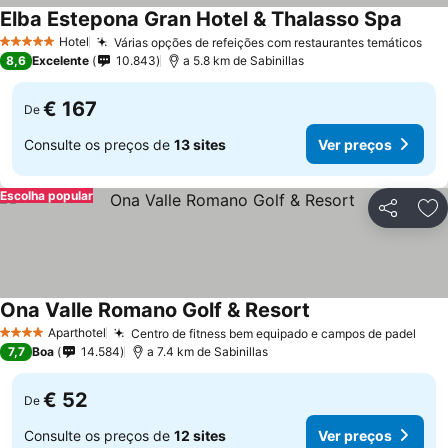
Elba Estepona Gran Hotel & Thalasso Spa
Hotel
Várias opções de refeições com restaurantes temáticos
5 Estrelas
8,6
Excelente
10.843
a 5.8 km de Sabinillas
€ 167
De
Consulte os preços de
13 sites
Ver preços
Escolha popular
Partilhar
Ad
Ona Valle Romano Golf & Resort
Aparthotel
Centro de fitness bem equipado e campos de padel
4 Estrelas
7,7
Boa
14.584
a 7.4 km de Sabinillas
€ 52
De
Consulte os preços de
12 sites
Ver preços