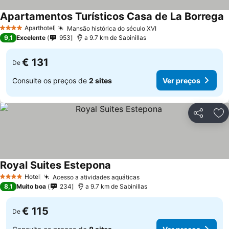
Apartamentos Turísticos Casa de La Borrega
Aparthotel
Mansão histórica do século XVI
4 Estrelas
9,1
Excelente
953
a 9.7 km de Sabinillas
€ 131
De
Consulte os preços de
2 sites
Ver preços
Partilhar
Ad
Royal Suites Estepona
Hotel
Acesso a atividades aquáticas
4 Estrelas
8,1
Muito boa
234
a 9.7 km de Sabinillas
€ 115
De