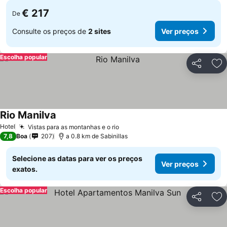
€ 217
De
Consulte os preços de
2 sites
Ver preços
Escolha popular
Partilhar
Ad
Rio Manilva
Hotel
Vistas para as montanhas e o rio
7,8
Boa
207
a 0.8 km de Sabinillas
Selecione as datas para ver os preços
Ver preços
exatos.
Escolha popular
Partilhar
Ad