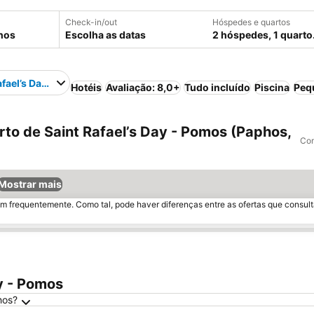
Check-in/out
Hóspedes e quartos
Escolha as datas
2 hóspedes, 1 quarto
afael’s Day - Pomos
Hotéis
Avaliação: 8,0+
Tudo incluído
Piscina
Peq
to de Saint Rafael’s Day - Pomos (Paphos,
Com
Mostrar mais
m frequentemente. Como tal, pode haver diferenças entre as ofertas que consult
y - Pomos
hos?