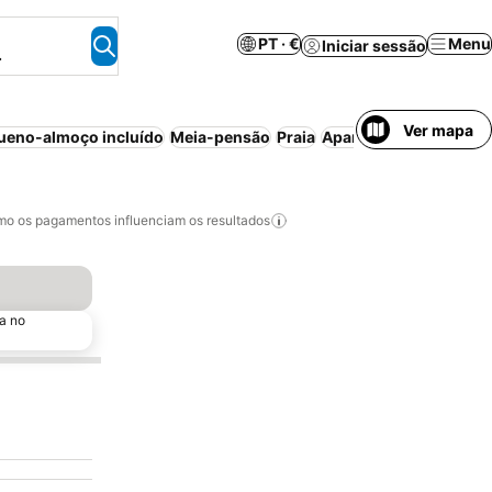
PT · €
Menu
Iniciar sessão
.
Ver mapa
ueno-almoço incluído
Meia-pensão
Praia
Aparthotel
Resort
Can
o os pagamentos influenciam os resultados
a no