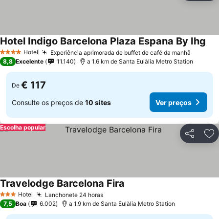
Hotel Indigo Barcelona Plaza Espana By Ihg
Ver
Hotel
Experiência aprimorada de buffet de café da manhã
Ver pre
4 Estrelas
8,8
Excelente
11.140
a 1.6 km de Santa Eulàlia Metro Station
€ 117
De
Consulte os preços de
10 sites
Ver preços
Escolha popular
Partilhar
Ad
Travelodge Barcelona Fira
Ver preços
Hotel
Lanchonete 24 horas
Ver preços
3 Estrelas
7,5
Boa
6.002
a 1.9 km de Santa Eulàlia Metro Station