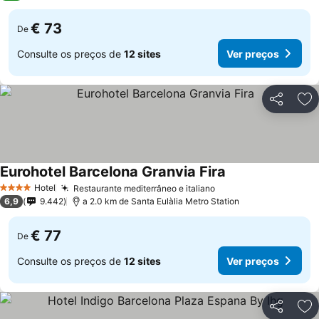
€ 73
De
Consulte os preços de
12 sites
Ver preços
Partilhar
Ad
Eurohotel Barcelona Granvia Fira
Ver preços
Hotel
Restaurante mediterrâneo e italiano
Ver preços
4 Estrelas
6,9
9.442
a 2.0 km de Santa Eulàlia Metro Station
€ 77
De
Consulte os preços de
12 sites
Ver preços
Partilhar
Ad