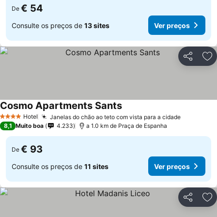
€ 54
De
Consulte os preços de
13 sites
Ver preços
Partilhar
Ad
Cosmo Apartments Sants
Ver preços
Hotel
Janelas do chão ao teto com vista para a cidade
Ver preço
4 Estrelas
8,1
Muito boa
4.233
a 1.0 km de Praça de Espanha
€ 93
De
Consulte os preços de
11 sites
Ver preços
Partilhar
Ad