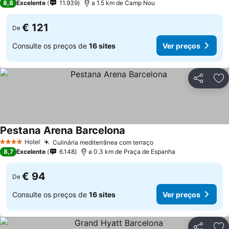
8,8
Excelente
11.939
a 1.5 km de Camp Nou
€ 121
De
Consulte os preços de
16 sites
Ver preços
Partilhar
Ad
Pestana Arena Barcelona
Ver preços
Hotel
Culinária mediterrânea com terraço
Ver preços
4 Estrelas
8,7
Excelente
6.148
a 0.3 km de Praça de Espanha
€ 94
De
Consulte os preços de
16 sites
Ver preços