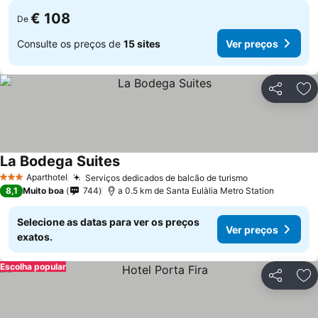
€ 108
De
Consulte os preços de
15 sites
Ver preços
Partilhar
Ad
La Bodega Suites
Ver preços
Aparthotel
Serviços dedicados de balcão de turismo
Ver preços
3 Estrelas
8,1
Muito boa
744
a 0.5 km de Santa Eulàlia Metro Station
Selecione as datas para ver os preços
Ver preços
exatos.
Escolha popular
Partilhar
Ad