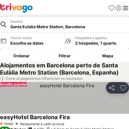
Favoritos
Iniciar
Me
Destino
Santa Eulàlia Metro Station, Barcelona
Check-in/out
Hóspedes e quartos
Escolha as datas
2 hóspedes, 1 quarto.
Ordenar
Filtrar
Mapa
Alojamentos em Barcelona perto de Santa
Eulàlia Metro Station (Barcelona, Espanha)
Como os pagamentos influenciam os resultados
Escolha popular
Partilhar
Ad
easyHotel Barcelona Fira
Ver preços
Hotel
Restaurante e café no local
Ver preços
1 Estrelas