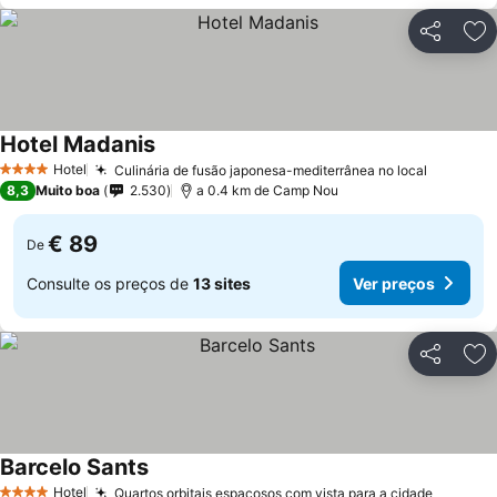
Partilhar
Ad
Hotel Madanis
Ver preços
Hotel
Culinária de fusão japonesa-mediterrânea no local
Ver pre
4 Estrelas
8,3
Muito boa
2.530
a 0.4 km de Camp Nou
€ 89
De
Consulte os preços de
13 sites
Ver preços
Partilhar
Ad
Barcelo Sants
Ver preços
Hotel
Quartos orbitais espaçosos com vista para a cidade
Ver pre