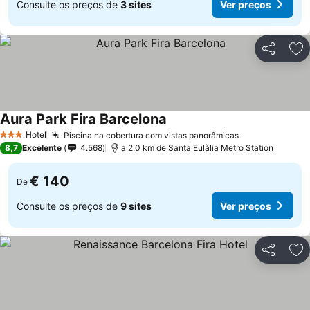
Consulte os preços de
3 sites
Ver preços
Partilhar
Ad
Aura Park Fira Barcelona
Ver preços
Hotel
Piscina na cobertura com vistas panorâmicas
Ver preços
3 Estrelas
8,7
Excelente
4.568
a 2.0 km de Santa Eulàlia Metro Station
€ 140
De
Consulte os preços de
9 sites
Ver preços
Partilhar
Ad