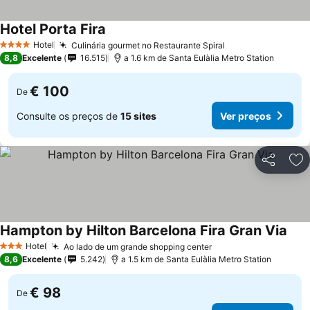
Hotel Porta Fira
Ver preços
Hotel
Culinária gourmet no Restaurante Spiral
Ver preços
4 Estrelas
8,8
Excelente
16.515
a 1.6 km de Santa Eulàlia Metro Station
€ 100
De
Consulte os preços de
15 sites
Ver preços
Partilhar
Ad
Hampton by Hilton Barcelona Fira Gran Via
Ver 
Hotel
Ao lado de um grande shopping center
Ver preços
3 Estrelas
8,6
Excelente
5.242
a 1.5 km de Santa Eulàlia Metro Station
€ 98
De