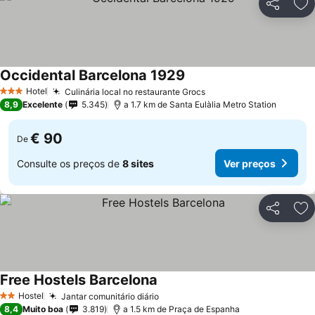
Partilhar
Ad
Occidental Barcelona 1929
Ver preços
Hotel
Culinária local no restaurante Grocs
Ver preços
3 Estrelas
8,9
Excelente
5.345
a 1.7 km de Santa Eulàlia Metro Station
€ 90
De
Consulte os preços de
8 sites
Ver preços
Partilhar
Ad
Free Hostels Barcelona
Ver preços
Hostel
Jantar comunitário diário
Ver preços
2 Estrelas
8,4
Muito boa
3.819
a 1.5 km de Praça de Espanha