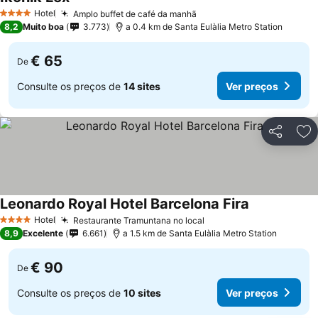
Ver preços
Hotel
Amplo buffet de café da manhã
Ver preços
4 Estrelas
8,2
Muito boa
3.773
a 0.4 km de Santa Eulàlia Metro Station
€ 65
De
Consulte os preços de
14 sites
Ver preços
Partilhar
Ad
Leonardo Royal Hotel Barcelona Fira
Ver preços
Hotel
Restaurante Tramuntana no local
Ver preços
4 Estrelas
8,9
Excelente
6.661
a 1.5 km de Santa Eulàlia Metro Station
€ 90
De
Consulte os preços de
10 sites
Ver preços