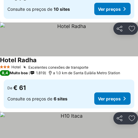
Consulte os preços de
10 sites
Ver preços
Partilhar
Ad
Hotel Radha
Ver preços
Hotel
Excelentes conexões de transporte
Ver preços
3 Estrelas
8,4
Muito boa
1.819
a 1.0 km de Santa Eulàlia Metro Station
€ 61
De
Consulte os preços de
6 sites
Ver preços
Partilhar
Ad