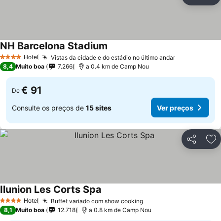
Partilhar
Ad
NH Barcelona Stadium
Ver preços
Hotel
Vistas da cidade e do estádio no último andar
Ver preços
4 Estrelas
8,4
Muito boa
7.266
a 0.4 km de Camp Nou
€ 91
De
Consulte os preços de
15 sites
Ver preços
Partilhar
Ad
Ilunion Les Corts Spa
Ver preços
Hotel
Buffet variado com show cooking
Ver preços
4 Estrelas
8,1
Muito boa
12.718
a 0.8 km de Camp Nou