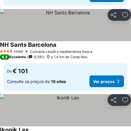
Partilhar
Ad
NH Sants Barcelona
Ver preços
Hotel
Culinária catalã e mediterrânea fresca
Ver preços
4 Estrelas
8,5
Excelente
9.391
a 1.4 km de Camp Nou
€ 101
De
Consulte os preços de
16 sites
Ver preços
Partilhar
Ad
Ikonik Lex