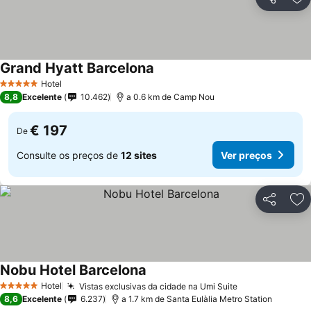
Partilhar
Ad
Grand Hyatt Barcelona
Ver preços
Hotel
5 Estrelas
8,8
Excelente
10.462
a 0.6 km de Camp Nou
€ 197
De
Consulte os preços de
12 sites
Ver preços
Partilhar
Ad
Nobu Hotel Barcelona
Ver preços
Hotel
Vistas exclusivas da cidade na Umi Suite
Ver preços
5 Estrelas
8,6
Excelente
6.237
a 1.7 km de Santa Eulàlia Metro Station