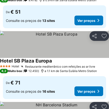
8,0
Muito boa
9.478
a 0.9 km de Santa Eulàlia Metro Station
€ 51
De
Consulte os preços de
13 sites
Ver preços
Partilhar
Ad
Hotel SB Plaza Europa
Ver preços
Hotel
Restaurante mediterrânico com refeições ao ar livre
Ver pre
4 Estrelas
8,2
Muito boa
12.450
a 1.1 km de Santa Eulàlia Metro Station
€ 71
De
Consulte os preços de
16 sites
Ver preços