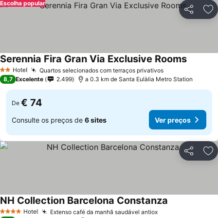
Escolha popular
Partilhar
Ad
Serennia Fira Gran Via Exclusive Rooms
Ver pre
Hotel
Quartos selecionados com terraços privativos
Ver preços
2 Estrelas
8,7
Excelente
2.499
a 0.3 km de Santa Eulàlia Metro Station
€ 74
De
Consulte os preços de
6 sites
Ver preços
Partilhar
Ad
NH Collection Barcelona Constanza
Ver preços
Hotel
Extenso café da manhã saudável antiox
Ver preços
4 Estrelas