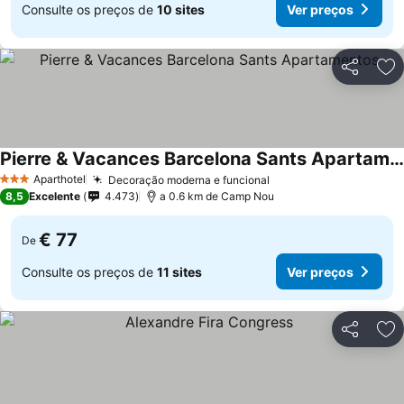
Consulte os preços de
10 sites
Ver preços
Partilhar
Ad
Pierre & Vacances Barcelona Sants Apartamentos
Ver preços
Aparthotel
Decoração moderna e funcional
Ver preços
3 Estrelas
8,5
Excelente
4.473
a 0.6 km de Camp Nou
€ 77
De
Consulte os preços de
11 sites
Ver preços
Partilhar
Ad