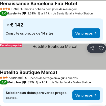
Renaissance Barcelona Fira Hotel
Ver preços
Hotel
Piscina coberta com jatos de massagem
Ver preços
4 Estrelas
9,0
Excelente
8.315
a 1.4 km de Santa Eulàlia Metro Station
€ 142
De
Consulte os preços de
14 sites
Ver preços
Escolha popular
Partilhar
Ad
Hotelito Boutique Mercat
Ver preços
Aparthotel
Opções de terraço em alguns quartos
Ver preços
3 Estrelas
8,0
Muito boa
839
a 1.0 km de Santa Eulàlia Metro Station
Selecione as datas para ver os preços
Ver preços
exatos.