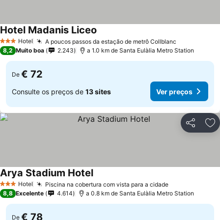
Hotel Madanis Liceo
Ver preços
Hotel
A poucos passos da estação de metrô Collblanc
Ver preços
3 Estrelas
8,2
Muito boa
2.243
a 1.0 km de Santa Eulàlia Metro Station
€ 72
De
Consulte os preços de
13 sites
Ver preços
Partilhar
Ad
Arya Stadium Hotel
Ver preços
Hotel
Piscina na cobertura com vista para a cidade
Ver preços
3 Estrelas
8,8
Excelente
4.614
a 0.8 km de Santa Eulàlia Metro Station
€ 78
De