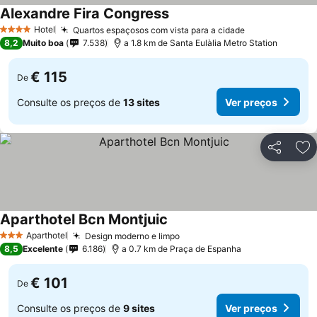
Alexandre Fira Congress
Ver preços
Hotel
Quartos espaçosos com vista para a cidade
Ver preços
4 Estrelas
8,2
Muito boa
7.538
a 1.8 km de Santa Eulàlia Metro Station
€ 115
De
Consulte os preços de
13 sites
Ver preços
Partilhar
Ad
Aparthotel Bcn Montjuic
Ver preços
Aparthotel
Design moderno e limpo
Ver preços
3 Estrelas
8,5
Excelente
6.186
a 0.7 km de Praça de Espanha
€ 101
De
Consulte os preços de
9 sites
Ver preços