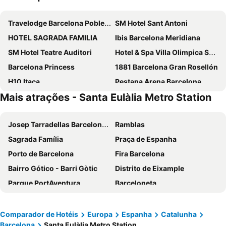
Travelodge Barcelona Poblenou
SM Hotel Sant Antoni
HOTEL SAGRADA FAMILIA
Ibis Barcelona Meridiana
SM Hotel Teatre Auditori
Hotel & Spa Villa Olimpica Suites
Barcelona Princess
1881 Barcelona Gran Rosellón
H10 Itaca
Pestana Arena Barcelona
Mais atrações - Santa Eulàlia Metro Station
Hotel Alimara
Ilunion Les Corts Spa
Hotel Barcelona Condal Mar Affiliated by Meliá
Hotel SB Diagonal Zero
Josep Tarradellas Barcelona–El Prat Airport
Ramblas
Aparthotel Atenea Barcelona
Eurostars Grand Marina
Sagrada Família
Praça de Espanha
The Mo House Gotic
NH Sants Barcelona
Porto de Barcelona
Fira Barcelona
Barcelo Raval
Ikonik Ramblas
Bairro Gótico - Barri Gòtic
Distrito de Eixample
Ikonik Anglí
NH Collection Barcelona Constanza
Parque PortAventura
Barceloneta
H10 Marina Barcelona
NH Barcelona Stadium
Platja d'Alcudia
Barceloneta
Hotel Cortes Rambla
Evenia Rocafort
Baqueira Beret
Estádio Olímpico de Montjuïc
Evenia Rossello
HCC Montblanc
Comparador de Hotéis
Europa
Espanha
Catalunha
Barcelona
Santa Eulàlia Metro Station