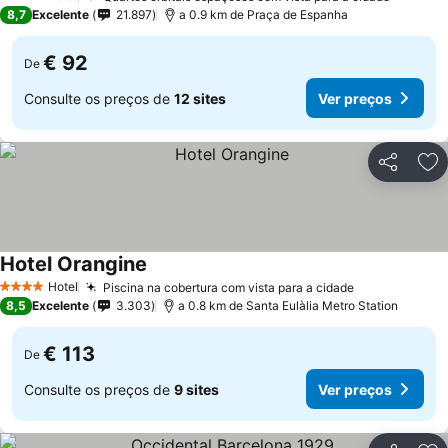
4 Estrelas
8,7
Excelente
21.897
a 0.9 km de Praça de Espanha
€ 92
De
Consulte os preços de
12 sites
Ver preços
Partilhar
Ad
Hotel Orangine
Ver preços
Hotel
Piscina na cobertura com vista para a cidade
Ver preços
4 Estrelas
8,5
Excelente
3.303
a 0.8 km de Santa Eulàlia Metro Station
€ 113
De
Consulte os preços de
9 sites
Ver preços