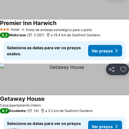
Premier Inn Harwich
Ver preços
Hotel
Porta de entrada estratégica para o porto
Ver preços
3 Estrelas
8,2
Muito boa
3.287
a 18.4 km de Seafront Gardens
Selecione as datas para ver os preços
Ver preços
exatos.
Partilhar
Ad
Getaway House
Ver preços
Casa/apartamento inteiro
8,7
Excelente
14
a 2.2 km de Seafront Gardens
Selecione as datas para ver os preços
Ver preços