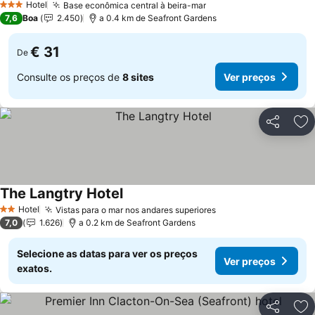
Hotel
Base econômica central à beira-mar
Ver preços
3 Estrelas
7,6
Boa
2.450
a 0.4 km de Seafront Gardens
€ 31
De
Consulte os preços de
8 sites
Ver preços
Partilhar
Ad
The Langtry Hotel
Ver preços
Hotel
Vistas para o mar nos andares superiores
Ver preços
2 Estrelas
7,0
1.626
a 0.2 km de Seafront Gardens
Selecione as datas para ver os preços
Ver preços
exatos.
Partilhar
Ad