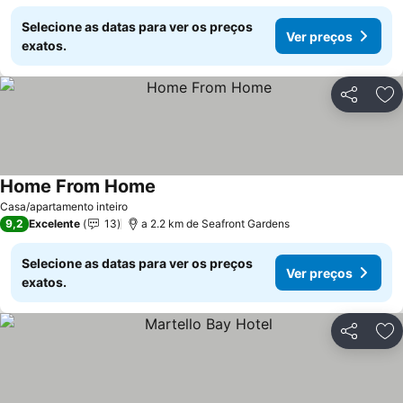
Selecione as datas para ver os preços
Ver preços
exatos.
Partilhar
Ad
Home From Home
Ver preços
Casa/apartamento inteiro
9,2
Excelente
13
a 2.2 km de Seafront Gardens
Selecione as datas para ver os preços
Ver preços
exatos.
Partilhar
Ad