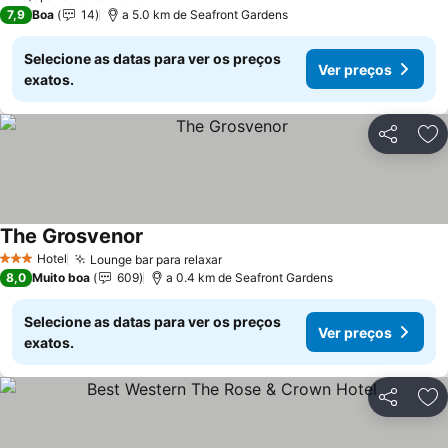
7,9
Boa
14
a 5.0 km de Seafront Gardens
Selecione as datas para ver os preços
Ver preços
exatos.
Partilhar
Ad
The Grosvenor
Ver preços
Hotel
Lounge bar para relaxar
Ver preços
3 Estrelas
8,0
Muito boa
609
a 0.4 km de Seafront Gardens
Selecione as datas para ver os preços
Ver preços
exatos.
Partilhar
Ad