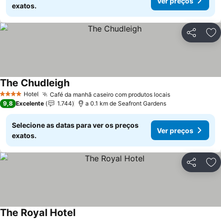
Ver preços
exatos.
Partilhar
Ad
The Chudleigh
Ver preços
Hotel
Café da manhã caseiro com produtos locais
Ver preços
4 Estrelas
9,8
Excelente
1.744
a 0.1 km de Seafront Gardens
Selecione as datas para ver os preços
Ver preços
exatos.
Partilhar
Ad
The Royal Hotel
Ver preços