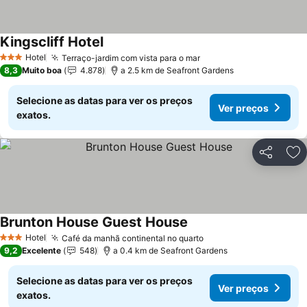
Kingscliff Hotel
Ver preços
Hotel
Terraço-jardim com vista para o mar
Ver preços
3 Estrelas
8,3
Muito boa
4.878
a 2.5 km de Seafront Gardens
Selecione as datas para ver os preços
Ver preços
exatos.
Partilhar
Ad
Brunton House Guest House
Ver preços
Hotel
Café da manhã continental no quarto
Ver preços
3 Estrelas
9,2
Excelente
548
a 0.4 km de Seafront Gardens
Selecione as datas para ver os preços
Ver preços
exatos.