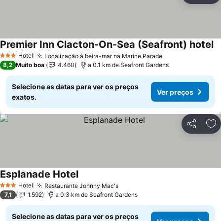
Premier Inn Clacton-On-Sea (Seafront) hotel
V
Hotel
Localização à beira-mar na Marine Parade
Ver preços
3 Estrelas
8,2
Muito boa
4.460
a 0.1 km de Seafront Gardens
Selecione as datas para ver os preços
Ver preços
exatos.
Partilhar
Ad
Esplanade Hotel
Ver preços
Hotel
Restaurante Johnny Mac's
Ver preços
3 Estrelas
7,1
1.592
a 0.3 km de Seafront Gardens
Selecione as datas para ver os preços