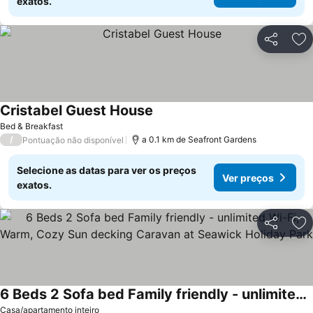
exatos.
Partilhar
Ad
Cristabel Guest House
Ver preços
Bed & Breakfast
/
a 0.1 km de Seafront Gardens
Pontuação não disponível
Selecione as datas para ver os preços
Ver preços
exatos.
Partilhar
Ad
6 Beds 2 Sofa bed Family friendly - unlimited Wi-Fi, Warm, Cozy Sun decking Caravan at Seawick Holiday Park
Ver preços
Casa/apartamento inteiro