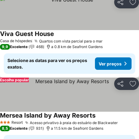
Partilhar
Ad
Viva Guest House
Ver preços
Casa de hóspedes
Quartos com vista parcial para o mar
Ver preços
9,9
Excelente
468
a 0.8 km de Seafront Gardens
Selecione as datas para ver os preços
Ver preços
exatos.
Escolha popular
Partilhar
Ad
Mersea Island by Away Resorts
Ver preços
Resort
Acesso privativo à praia do estuário de Blackwater
Ver preç
3 Estrelas
8,5
Excelente
931
a 11.5 km de Seafront Gardens