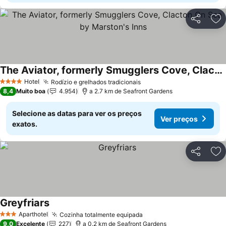
Partilhar
Ad
The Aviator, formerly Smugglers Cove, Clacton On Sea by Marston's Inns
Ver preços
Hotel
Rodízio e grelhados tradicionais
Ver preços
4 Estrelas
8,4
Muito boa
4.954
a 2.7 km de Seafront Gardens
Selecione as datas para ver os preços
Ver preços
exatos.
Partilhar
Ad
Greyfriars
Ver preços
Aparthotel
Cozinha totalmente equipada
Ver preços
3 Estrelas
9,0
Excelente
227
a 0.2 km de Seafront Gardens