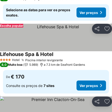
Selecione as datas para ver os preços
Ver preços
exatos.
Escolha popular
Partilhar
Ad
Lifehouse Spa & Hotel
Ver preços
Hotel
Piscina interior revigorante
Ver preços
4 Estrelas
8,0
Muito boa
5.989
a 7.3 km de Seafront Gardens
€ 170
De
Consulte os preços de
7 sites
Ver preços
Partilhar
Ad