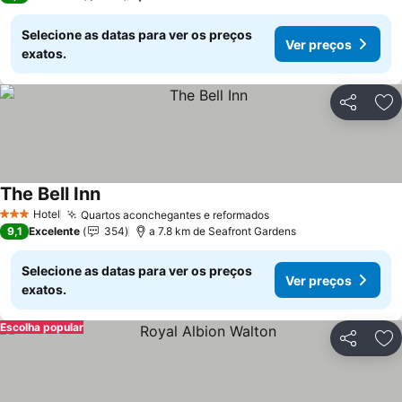
Selecione as datas para ver os preços
Ver preços
exatos.
Partilhar
Ad
The Bell Inn
Ver preços
Hotel
Quartos aconchegantes e reformados
Ver preços
3 Estrelas
9,1
Excelente
354
a 7.8 km de Seafront Gardens
Selecione as datas para ver os preços
Ver preços
exatos.
Escolha popular
Partilhar
Ad