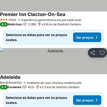
Premier Inn Clacton-On-Sea
Ver preços
Hotel
Experiência gastronômica em pub tradicional
Ver preços
3 Estrelas
8,0
Muito boa
3.189
a 8.8 km de Seafront Gardens
Selecione as datas para ver os preços
Ver preços
exatos.
Partilhar
Ad
Adelaide
Ver preços
Bed & Breakfast
Ambiente de casa vitoriana modernizada
Ver preços
9,4
Excelente
402
a 0.5 km de Seafront Gardens
Selecione as datas para ver os preços
Ver preços
exatos.