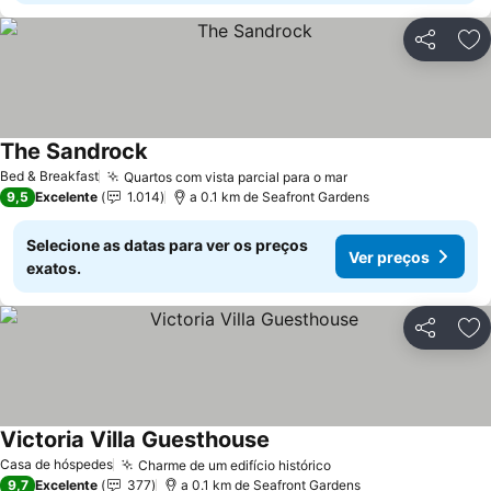
Partilhar
Ad
The Sandrock
Ver preços
Bed & Breakfast
Quartos com vista parcial para o mar
Ver preços
9,5
Excelente
1.014
a 0.1 km de Seafront Gardens
Selecione as datas para ver os preços
Ver preços
exatos.
Partilhar
Ad
Victoria Villa Guesthouse
Ver preços
Casa de hóspedes
Charme de um edifício histórico
Ver preços
9,7
Excelente
377
a 0.1 km de Seafront Gardens