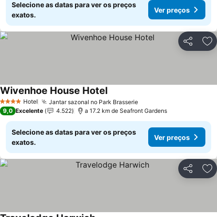
Selecione as datas para ver os preços
Ver preços
exatos.
Partilhar
Ad
Wivenhoe House Hotel
Ver preços
Hotel
Jantar sazonal no Park Brasserie
Ver preços
4 Estrelas
9,0
Excelente
4.522
a 17.2 km de Seafront Gardens
Selecione as datas para ver os preços
Ver preços
exatos.
Partilhar
Ad