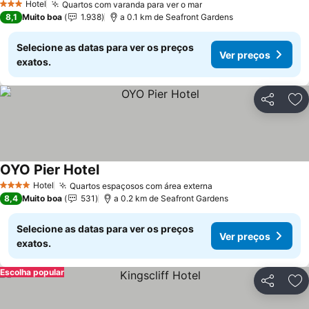
Hotel
Quartos com varanda para ver o mar
Ver preços
3 Estrelas
8,1
Muito boa
1.938
a 0.1 km de Seafront Gardens
Selecione as datas para ver os preços
Ver preços
exatos.
Partilhar
Ad
OYO Pier Hotel
Ver preços
Hotel
Quartos espaçosos com área externa
Ver preços
4 Estrelas
8,4
Muito boa
531
a 0.2 km de Seafront Gardens
Selecione as datas para ver os preços
Ver preços
exatos.
Escolha popular
Partilhar
Ad