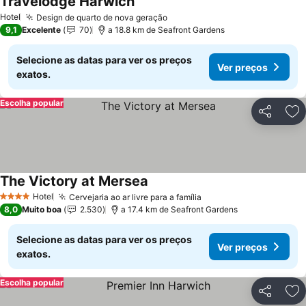
Travelodge Harwich
Ver preços
Hotel
Design de quarto de nova geração
Ver preços
9,1
Excelente
70
a 18.8 km de Seafront Gardens
Selecione as datas para ver os preços
Ver preços
exatos.
Escolha popular
Partilhar
Ad
The Victory at Mersea
Ver preços
Hotel
Cervejaria ao ar livre para a família
Ver preços
4 Estrelas
8,0
Muito boa
2.530
a 17.4 km de Seafront Gardens
Selecione as datas para ver os preços
Ver preços
exatos.
Escolha popular
Partilhar
Ad