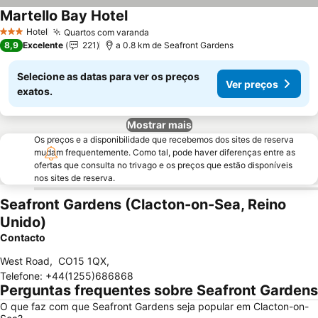
Martello Bay Hotel
Ver preços
Hotel
Quartos com varanda
Ver preços
3 Estrelas
8,9
Excelente
221
a 0.8 km de Seafront Gardens
Selecione as datas para ver os preços
Ver preços
exatos.
Mostrar mais
Os preços e a disponibilidade que recebemos dos sites de reserva
mudam frequentemente. Como tal, pode haver diferenças entre as
ofertas que consulta no trivago e os preços que estão disponíveis
nos sites de reserva.
Seafront Gardens (Clacton-on-Sea, Reino
Unido)
Contacto
West Road
,
CO15 1QX
,
Telefone
:
+44(1255)686868
Perguntas frequentes sobre Seafront Gardens
O que faz com que Seafront Gardens seja popular em Clacton-on-