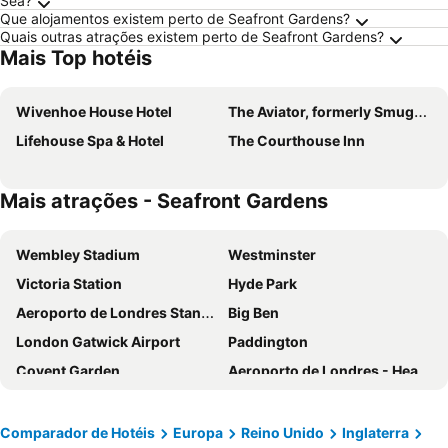
Sea?
Que alojamentos existem perto de Seafront Gardens?
Quais outras atrações existem perto de Seafront Gardens?
Mais Top hotéis
Wivenhoe House Hotel
The Aviator, formerly Smugglers Cove, Clacton On Sea by Marston's Inns
Lifehouse Spa & Hotel
The Courthouse Inn
Mais atrações - Seafront Gardens
Wembley Stadium
Westminster
Victoria Station
Hyde Park
Aeroporto de Londres Stansted
Big Ben
London Gatwick Airport
Paddington
Covent Garden
Aeroporto de Londres - Heathrow
Liverpool Street Station
Soho
Kings Cross
Metrô de Londres
Comparador de Hotéis
Europa
Reino Unido
Inglaterra