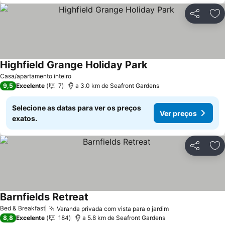
Partilhar
Ad
Highfield Grange Holiday Park
Ver preços
Casa/apartamento inteiro
9,5
Excelente
7
a 3.0 km de Seafront Gardens
Selecione as datas para ver os preços
Ver preços
exatos.
Partilhar
Ad
Barnfields Retreat
Ver preços
Bed & Breakfast
Varanda privada com vista para o jardim
Ver preços
8,8
Excelente
184
a 5.8 km de Seafront Gardens