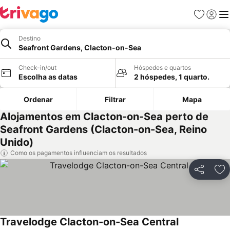
Favoritos
Iniciar
Me
Destino
Seafront Gardens, Clacton-on-Sea
Check-in/out
Hóspedes e quartos
Escolha as datas
2 hóspedes, 1 quarto.
Ordenar
Filtrar
Mapa
Alojamentos em Clacton-on-Sea perto de
Seafront Gardens (Clacton-on-Sea, Reino
Unido)
Como os pagamentos influenciam os resultados
Partilhar
Ad
Travelodge Clacton-on-Sea Central
Ver preços