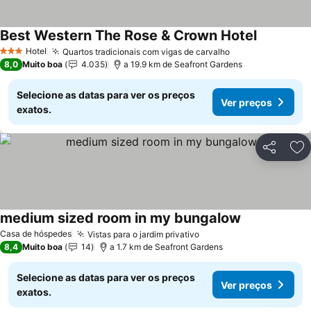
Best Western The Rose & Crown Hotel
Ver preço
Hotel
Quartos tradicionais com vigas de carvalho
Ver preços
3 Estrelas
8,0
Muito boa
4.035
a 19.9 km de Seafront Gardens
Selecione as datas para ver os preços
Ver preços
exatos.
Partilhar
Ad
medium sized room in my bungalow
Ver preços
Casa de hóspedes
Vistas para o jardim privativo
Ver preços
8,4
Muito boa
14
a 1.7 km de Seafront Gardens
Selecione as datas para ver os preços
Ver preços
exatos.