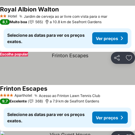
Royal Albion Walton
Ver preços
Hotel
Jardim de cerveja ao ar livre com vista para o mar
Ver preços
2 Estrelas
8,1
Muito boa
565
a 10.8 km de Seafront Gardens
Selecione as datas para ver os preços
Ver preços
exatos.
Escolha popular
Partilhar
Ad
Frinton Escapes
Ver preços
Aparthotel
Acesso ao Frinton Lawn Tennis Club
Ver preços
4 Estrelas
9,7
Excelente
368
a 7.9 km de Seafront Gardens
Selecione as datas para ver os preços
Ver preços
exatos.