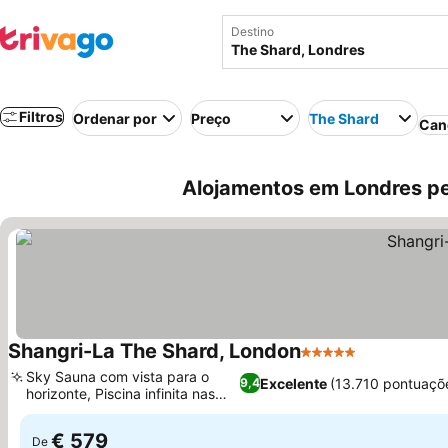
Destino
Filtros
Ordenar por
Preço
The Shard
Can
Alojamentos em Londres pe
Shangri-La The Shard, London
5 Estrelas
Ver preços
Sky Sauna com vista para o
Excelente
(13.710 pontuaçõ
9,4
horizonte, Piscina infinita nas
Ver preços
alturas
€ 579
De