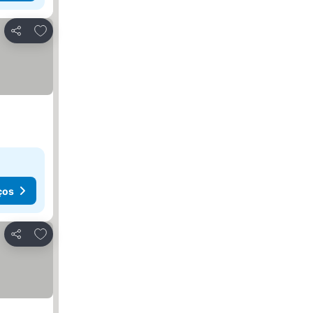
Adicionar aos favoritos
Partilhar
ços
Adicionar aos favoritos
Partilhar