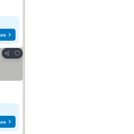
ços
Adicionar aos favoritos
Partilhar
ços