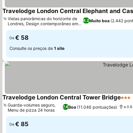
Travelodge London Central Elephant and Cas
Vistas panorâmicas do horizonte de
Muito boa
(2.442 pon
8,2
Londres, Design contemporâneo em
Ver preços
cerâmica
€ 58
De
Consulte os preços de
1 site
Travelodge London Central Tower Bridge
3 Est
Guarda-volumes seguro,
Boa
(11.046 pontuações)
7,6
a 0.8
Menu de pizza 24 horas
Ver preços
€ 85
De