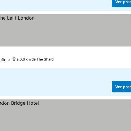
Ver pre
ções)
a 0.6 km de The Shard
Ver pre