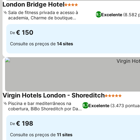
London Bridge Hotel
4 Estrelas
Ver preços
Sala de fitness privada e acesso à
Excelente
(8.582 
9,1
academia, Charme de boutique
Ver preços
independente em Southwark
€ 150
De
Consulte os preços de
14 sites
Virgin Hotels London - Shoreditch
5 Estrelas
Ver pr
Piscina e bar mediterrâneos na
Excelente
(3.473 pontua
8,7
cobertura, BiBo Shoreditch por Dani
Ver preços
García
€ 198
De
Consulte os preços de
11 sites