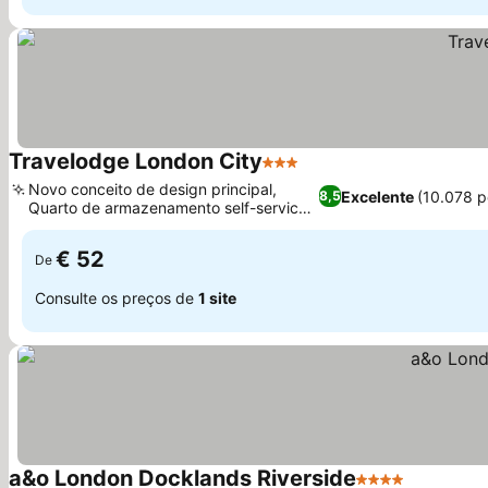
Travelodge London City
3 Estrelas
Ver preços
Novo conceito de design principal,
Excelente
(10.078 p
8,5
Quarto de armazenamento self-service
Ver preços
para hóspedes
€ 52
De
Consulte os preços de
1 site
a&o London Docklands Riverside