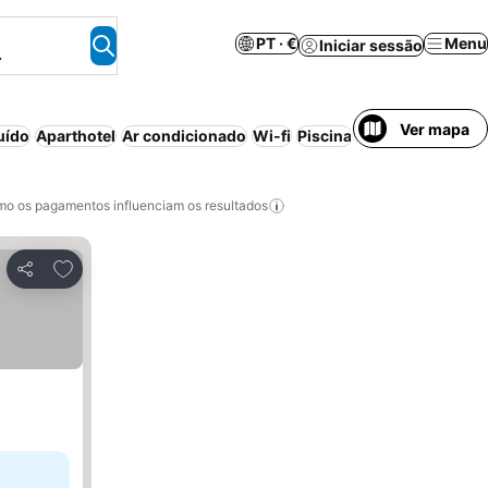
PT · €
Menu
Iniciar sessão
.
Ver mapa
uído
Aparthotel
Ar condicionado
Wi-fi
Piscina
Estacionamento
o os pagamentos influenciam os resultados
Adicionar aos favoritos
Partilhar