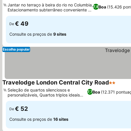
4 Estrelas
Ver preço
Jantar no terraço à beira do rio no Columbia,
Boa
(15.426 pon
7,8
Estacionamento subterrâneo conveniente no
Ver preços
local
€ 49
De
Consulte os preços de
9 sites
Escolha popular
Travelodge London Central City Road
2 Estrelas
Ver pr
Seleção de quartos silenciosos e
Boa
(12.371 pontua
7,7
personalizáveis, Quartos triplos ideais
Ver preços
para famílias
€ 52
De
Consulte os preços de
16 sites