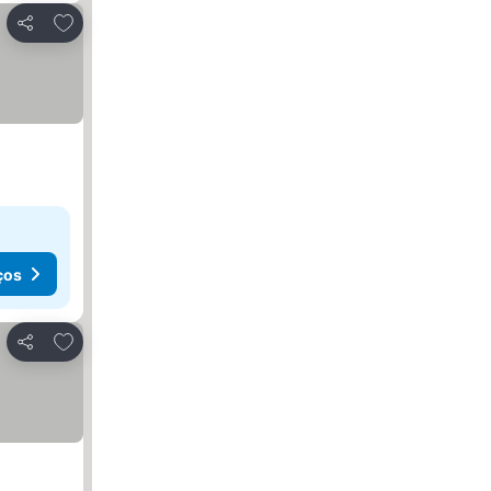
Adicionar aos favoritos
Partilhar
ços
Adicionar aos favoritos
Partilhar