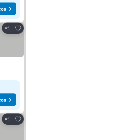
ços
Adicionar aos favoritos
Partilhar
ços
Adicionar aos favoritos
Partilhar