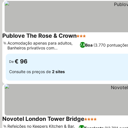
Publove The Rose & Crown
3 Estrelas
Ver preços
Acomodação apenas para adultos,
Boa
(3.770 pontuaçõe
7,8
Banheiros privativos com
Ver preços
comodidades
€ 96
De
Consulte os preços de
2 sites
Novotel London Tower Bridge
4 Estrelas
Ver preços
Refeições no Keepers Kitchen & Bar,
8,8