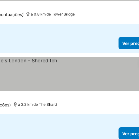
pontuações)
a 0.8 km de Tower Bridge
Ver pre
eços
ções)
a 2.2 km de The Shard
Ver pre