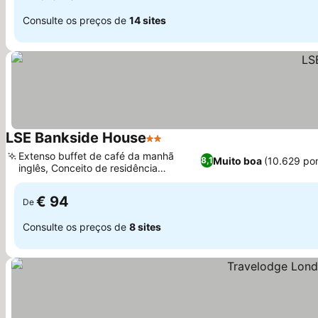
Consulte os preços de
14 sites
LSE Bankside House
2 Estrelas
Ver preços
Extenso buffet de café da manhã
Muito boa
(10.629 po
8,1
inglês, Conceito de residência
Ver preços
universitária sazonal
€ 94
De
Consulte os preços de
8 sites