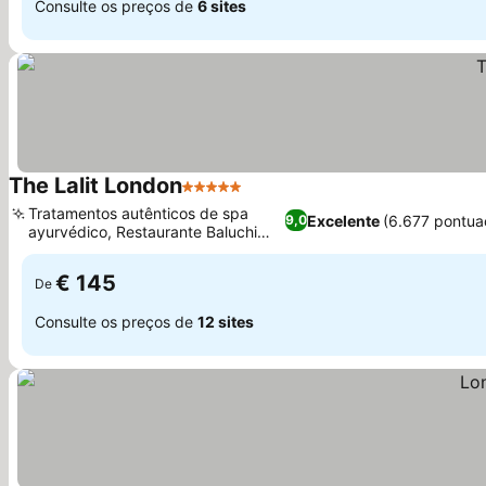
Consulte os preços de
6 sites
The Lalit London
5 Estrelas
Ver preços
Tratamentos autênticos de spa
Excelente
(6.677 pontua
9,0
ayurvédico, Restaurante Baluchi
Ver preços
premiado
€ 145
De
Consulte os preços de
12 sites