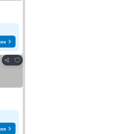
ços
Adicionar aos favoritos
Partilhar
ços