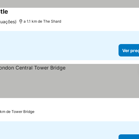
tle
Ver preços
tuações)
a 1.1 km de The Shard
Ver pre
relas
Ver preços
 km de Tower Bridge