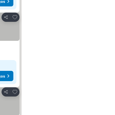
ços
Adicionar aos favoritos
Partilhar
ços
Adicionar aos favoritos
Partilhar