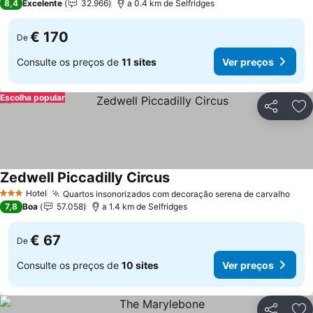
8,4
Excelente
32.966
a 0.4 km de Selfridges
€ 170
De
Consulte os preços de
11 sites
Ver preços
Escolha popular
Partilhar
Ad
Zedwell Piccadilly Circus
Hotel
Quartos insonorizados com decoração serena de carvalho
3 Estrelas
7,8
Boa
57.058
a 1.4 km de Selfridges
€ 67
De
Consulte os preços de
10 sites
Ver preços