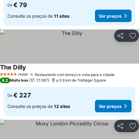
€ 79
De
Consulte os preços de
11 sites
Ver preços
Partilhar
Ad
The Dilly
Hotel
Restaurante com terraço e vista para a cidade
5 Estrelas
8,2
Muito boa
21.087
a 0.6 km de Trafalgar Square
€ 227
De
Consulte os preços de
12 sites
Ver preços
Partilhar
Ad