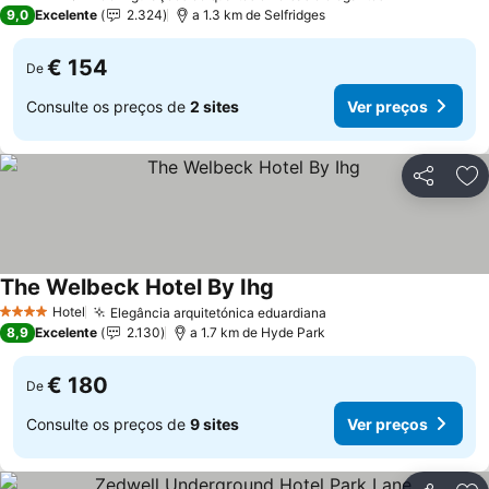
3 Estrelas
9,0
Excelente
2.324
a 1.3 km de Selfridges
€ 154
De
Consulte os preços de
2 sites
Ver preços
Partilhar
Ad
The Welbeck Hotel By Ihg
Hotel
Elegância arquitetónica eduardiana
4 Estrelas
8,9
Excelente
2.130
a 1.7 km de Hyde Park
€ 180
De
Consulte os preços de
9 sites
Ver preços