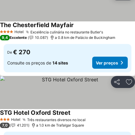
The Chesterfield Mayfair
Hotel
Excelência culinária no restaurante Butler's
4 Estrelas
9,4
Excelente
10.087
a 0.8 km de Palácio de Buckingham
€ 270
De
Consulte os preços de
14 sites
Ver preços
Partilhar
Ad
STG Hotel Oxford Street
Hotel
Três restaurantes diversos no local
3 Estrelas
7,0
41.201
a 1.0 km de Trafalgar Square