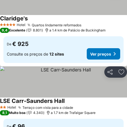
Claridge's
Hotel
Quartos lindamente reformados
5 Estrelas
9,4
Excelente
8.801
a 1.4 km de Palácio de Buckingham
€ 925
De
Consulte os preços de
12 sites
Ver preços
Partilhar
Ad
LSE Carr-Saunders Hall
Hotel
Terraço com vista para a cidade
2 Estrelas
8,1
Muito boa
4.340
a 1.7 km de Trafalgar Square
€ 96
De