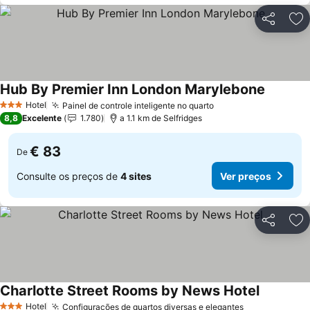
Partilhar
Ad
Hub By Premier Inn London Marylebone
Hotel
Painel de controle inteligente no quarto
3 Estrelas
8,8
Excelente
1.780
a 1.1 km de Selfridges
€ 83
De
Consulte os preços de
4 sites
Ver preços
Partilhar
Ad
Charlotte Street Rooms by News Hotel
Hotel
Configurações de quartos diversas e elegantes