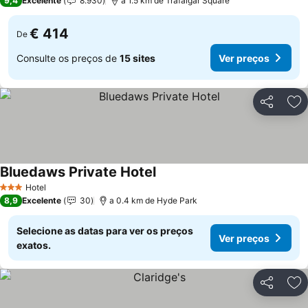
9,4
Excelente
8.930
a 1.5 km de Trafalgar Square
€ 414
De
Consulte os preços de
15 sites
Ver preços
Partilhar
Ad
Bluedaws Private Hotel
Hotel
3 Estrelas
8,9
Excelente
30
a 0.4 km de Hyde Park
Selecione as datas para ver os preços
Ver preços
exatos.
Partilhar
Ad