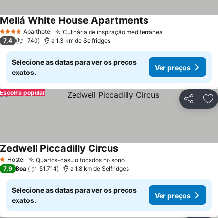
Meliá White House Apartments
Aparthotel
Culinária de inspiração mediterrânea
4 Estrelas
7,4
740
a 1.3 km de Selfridges
Selecione as datas para ver os preços
Ver preços
exatos.
Escolha popular
Partilhar
Ad
Zedwell Piccadilly Circus
Hostel
Quartos-casulo focados no sono
1 Estrelas
7,9
Boa
51.714
a 1.8 km de Selfridges
Selecione as datas para ver os preços
Ver preços
exatos.