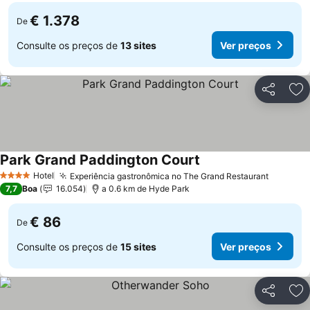
€ 1.378
De
Consulte os preços de
13 sites
Ver preços
Partilhar
Ad
Park Grand Paddington Court
Hotel
Experiência gastronômica no The Grand Restaurant
4 Estrelas
7,7
Boa
16.054
a 0.6 km de Hyde Park
€ 86
De
Consulte os preços de
15 sites
Ver preços
Partilhar
Ad