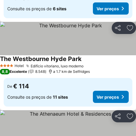
Consulte os preços de
6 sites
Ver preços
Partilhar
Ad
The Westbourne Hyde Park
Hotel
Edifício vitoriano, luxo moderno
4 Estrelas
8,8
Excelente
8.548
a 1.7 km de Selfridges
€ 114
De
Consulte os preços de
11 sites
Ver preços
Partilhar
Ad