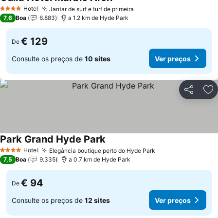
Hotel
Jantar de surf e turf de primeira
4 Estrelas
7,6
Boa
6.883
a 1.2 km de Hyde Park
€ 129
De
Consulte os preços de
10 sites
Ver preços
Partilhar
Ad
Park Grand Hyde Park
Hotel
Elegância boutique perto do Hyde Park
4 Estrelas
7,5
Boa
9.335
a 0.7 km de Hyde Park
€ 94
De
Consulte os preços de
12 sites
Ver preços