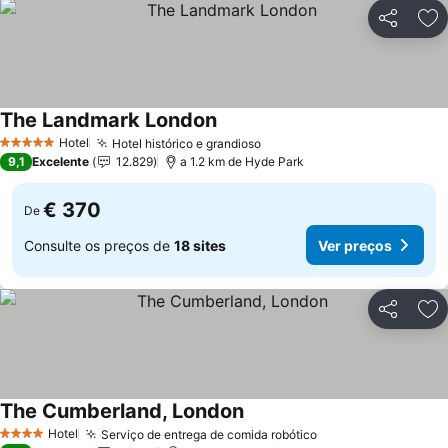
Partilhar
Ad
The Landmark London
Hotel
Hotel histórico e grandioso
5 Estrelas
9,1
Excelente
12.829
a 1.2 km de Hyde Park
€ 370
De
Consulte os preços de
18 sites
Ver preços
Partilhar
Ad
The Cumberland, London
Hotel
Serviço de entrega de comida robótico
4 Estrelas