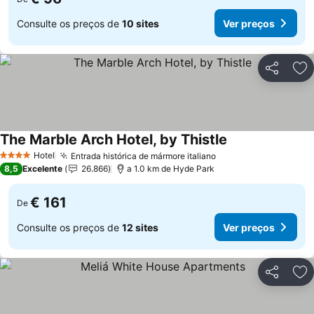
Consulte os preços de
10 sites
Ver preços
Partilhar
Ad
The Marble Arch Hotel, by Thistle
Hotel
Entrada histórica de mármore italiano
4 Estrelas
8,5
Excelente
26.866
a 1.0 km de Hyde Park
€ 161
De
Consulte os preços de
12 sites
Ver preços
Partilhar
Ad