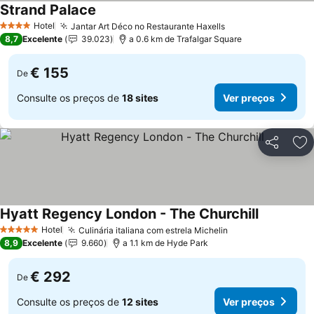
Strand Palace
Hotel
Jantar Art Déco no Restaurante Haxells
4 Estrelas
8,7
Excelente
39.023
a 0.6 km de Trafalgar Square
€ 155
De
Consulte os preços de
18 sites
Ver preços
Partilhar
Ad
Hyatt Regency London - The Churchill
Hotel
Culinária italiana com estrela Michelin
5 Estrelas
8,9
Excelente
9.660
a 1.1 km de Hyde Park
€ 292
De
Consulte os preços de
12 sites
Ver preços