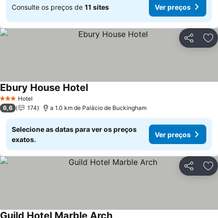
Consulte os preços de
11 sites
Ver preços
Partilhar
Ad
Ebury House Hotel
Hotel
3 Estrelas
6,6
174
a 1.0 km de Palácio de Buckingham
Selecione as datas para ver os preços
Ver preços
exatos.
Partilhar
Ad
Guild Hotel Marble Arch