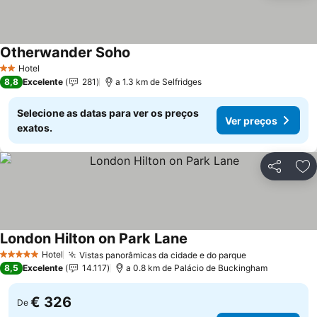
Otherwander Soho
Hotel
2 Estrelas
8,8
Excelente
281
a 1.3 km de Selfridges
Selecione as datas para ver os preços
Ver preços
exatos.
Partilhar
Ad
London Hilton on Park Lane
Hotel
Vistas panorâmicas da cidade e do parque
5 Estrelas
8,5
Excelente
14.117
a 0.8 km de Palácio de Buckingham
€ 326
De