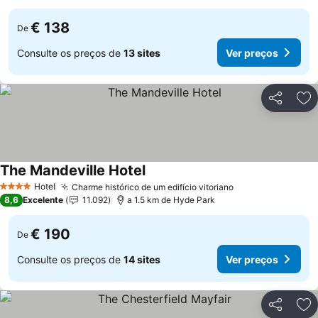
€ 138
De
Consulte os preços de
13 sites
Ver preços
Partilhar
Ad
The Mandeville Hotel
Hotel
Charme histórico de um edifício vitoriano
4 Estrelas
8,6
Excelente
11.092
a 1.5 km de Hyde Park
€ 190
De
Consulte os preços de
14 sites
Ver preços
Partilhar
Ad