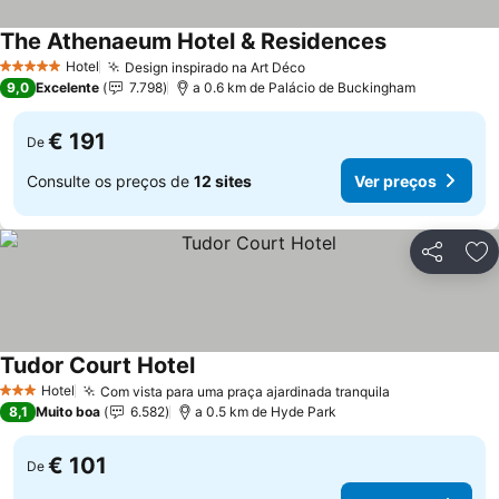
The Athenaeum Hotel & Residences
Hotel
Design inspirado na Art Déco
5 Estrelas
9,0
Excelente
7.798
a 0.6 km de Palácio de Buckingham
€ 191
De
Consulte os preços de
12 sites
Ver preços
Partilhar
Ad
Tudor Court Hotel
Hotel
Com vista para uma praça ajardinada tranquila
3 Estrelas
8,1
Muito boa
6.582
a 0.5 km de Hyde Park
€ 101
De