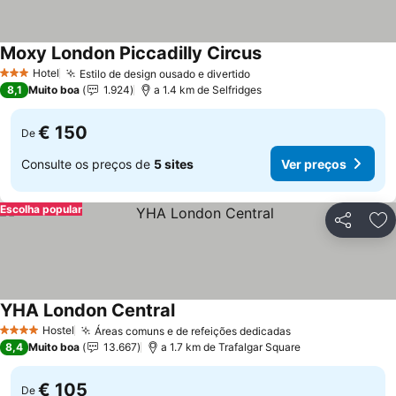
Moxy London Piccadilly Circus
Hotel
Estilo de design ousado e divertido
3 Estrelas
8,1
Muito boa
1.924
a 1.4 km de Selfridges
€ 150
De
Consulte os preços de
5 sites
Ver preços
Escolha popular
Partilhar
Ad
YHA London Central
Hostel
Áreas comuns e de refeições dedicadas
4 Estrelas
8,4
Muito boa
13.667
a 1.7 km de Trafalgar Square
€ 105
De