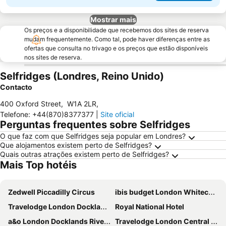
Mostrar mais
Os preços e a disponibilidade que recebemos dos sites de reserva
mudam frequentemente. Como tal, pode haver diferenças entre as
ofertas que consulta no trivago e os preços que estão disponíveis
nos sites de reserva.
Selfridges (Londres, Reino Unido)
Contacto
400 Oxford Street
,
W1A 2LR
,
Telefone
:
+44(870)8377377
|
Site oficial
Perguntas frequentes sobre Selfridges
O que faz com que Selfridges seja popular em Londres?
Que alojamentos existem perto de Selfridges?
Quais outras atrações existem perto de Selfridges?
Mais Top hotéis
Zedwell Piccadilly Circus
ibis budget London Whitechapel - Brick Lane
Travelodge London Docklands Central
Royal National Hotel
a&o London Docklands Riverside
Travelodge London Central Elephant and Castle