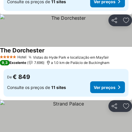
Consulte os preços de
11 sites
Ver preços
Partilhar
Ad
The Dorchester
Hotel
Vistas do Hyde Park e localização em Mayfair
5 Estrelas
9,3
Excelente
7.696
a 1.0 km de Palácio de Buckingham
€ 849
De
Consulte os preços de
11 sites
Ver preços
Partilhar
Ad