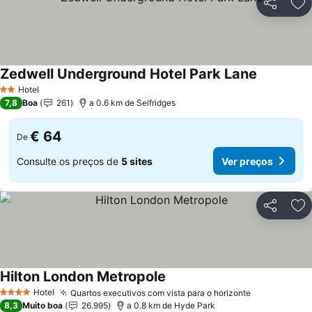
Partilhar
Ad
Zedwell Underground Hotel Park Lane
Hotel
2 Estrelas
7,8
Boa
261
a 0.6 km de Selfridges
€ 64
De
Consulte os preços de
5 sites
Ver preços
Partilhar
Ad
Hilton London Metropole
Hotel
Quartos executivos com vista para o horizonte
4 Estrelas
8,3
Muito boa
26.995
a 0.8 km de Hyde Park