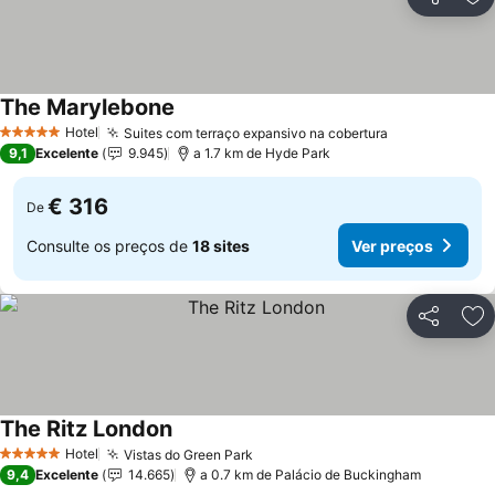
Partilhar
Ad
The Marylebone
Hotel
Suites com terraço expansivo na cobertura
5 Estrelas
9,1
Excelente
9.945
a 1.7 km de Hyde Park
€ 316
De
Consulte os preços de
18 sites
Ver preços
Partilhar
Ad
The Ritz London
Hotel
Vistas do Green Park
5 Estrelas
9,4
Excelente
14.665
a 0.7 km de Palácio de Buckingham