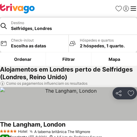
Favoritos
Iniciar
Me
Destino
Selfridges, Londres
Check-in/out
Hóspedes e quartos
Escolha as datas
2 hóspedes, 1 quarto.
Ordenar
Filtrar
Mapa
Alojamentos em Londres perto de Selfridges
(Londres, Reino Unido)
Como os pagamentos influenciam os resultados
Partilhar
Ad
The Langham, London
Hotel
A taberna britânica The Wigmore
5 Estrelas