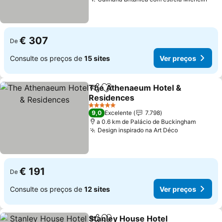
Ver
€ 307
De
Consulte os preços de
15 sites
Ver preços
The Athenaeum Hotel &
Partilhar
Adicionar aos favoritos
Residences
Ver preços
5 Estrelas
9,0
Excelente
7.798
a 0.6 km de Palácio de Buckingham
Design inspirado na Art Déco
Ver preços
€ 191
De
Consulte os preços de
12 sites
Ver preços
Stanley House Hotel