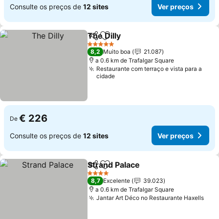
Consulte os preços de
12 sites
Ver preços
The Dilly
Partilhar
Adicionar aos favoritos
Ver preços
5 Estrelas
8,2
Muito boa
21.087
a 0.6 km de Trafalgar Square
Restaurante com terraço e vista para a
cidade
€ 226
De
Consulte os preços de
12 sites
Ver preços
Strand Palace
Partilhar
Adicionar aos favoritos
Ver preços
4 Estrelas
8,7
Excelente
39.023
a 0.6 km de Trafalgar Square
Jantar Art Déco no Restaurante Haxells
Ver