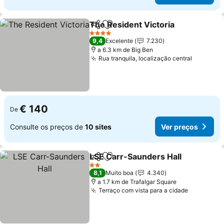
The Resident Victoria
Partilhar
Adicionar aos favoritos
Ver 
4 Estrelas
9,4
Excelente
7.230
a 6.3 km de Big Ben
Rua tranquila, localização central
Ver pre
€ 140
De
Consulte os preços de
10 sites
Ver preços
LSE Carr-Saunders Hall
Partilhar
Adicionar aos favoritos
Ve
2 Estrelas
8,1
Muito boa
4.340
a 1.7 km de Trafalgar Square
Terraço com vista para a cidade
Ver preç