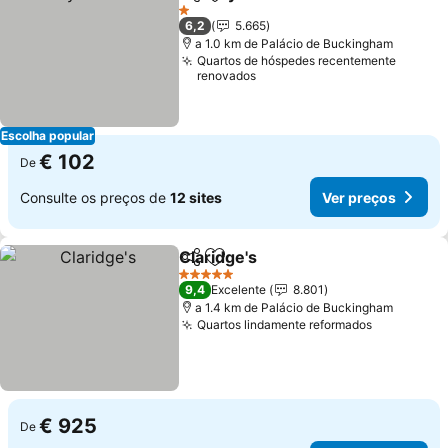
Partilhar
Adicionar aos favoritos
Ver p
1 Estrelas
6,2
5.665
a 1.0 km de Palácio de Buckingham
Quartos de hóspedes recentemente
renovados
Escolha popular
€ 102
De
Consulte os preços de
12 sites
Ver preços
Claridge's
Partilhar
Adicionar aos favoritos
Ver preços
5 Estrelas
9,4
Excelente
8.801
a 1.4 km de Palácio de Buckingham
Quartos lindamente reformados
Ver preço
€ 925
De