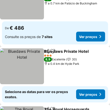
a 0.7 km de Palácio de Buckingham
€ 486
De
Consulte os preços de
7 sites
Ver preços
Bluedaws Private Hotel
Partilhar
Adicionar aos favoritos
Ve
3 Estrelas
8,9
Excelente
30
a 0.4 km de Hyde Park
Selecione as datas para ver os preços
Ver preços
exatos.
The Royal Horseguards