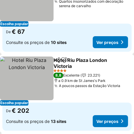
Quartos insonorizados com decoração
serena de carvalho
Escolha popular
€ 67
De
Consulte os preços de
10 sites
Ver preços
Hotel Riu Plaza London
Partilhar
Adicionar aos favoritos
Victoria
Ver preços
4 Estrelas
8,8
Excelente
23.221
a 0.9 km de St James's Park
A poucos passos da Estação Victoria
Ver p
Escolha popular
€ 202
De
Consulte os preços de
13 sites
Ver preços