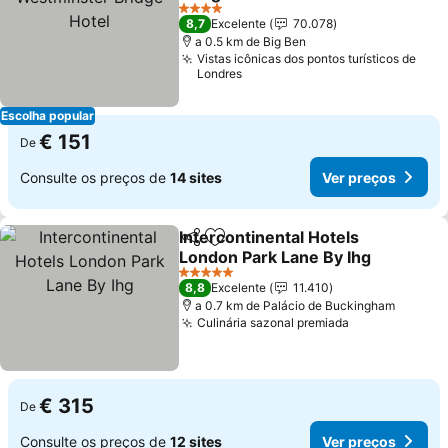
Ver preços
4 Estrelas
8,7
Excelente
70.078
a 0.5 km de Big Ben
Vistas icônicas dos pontos turísticos de
Londres
Escolha popular
€ 151
De
Consulte os preços de
14 sites
Ver preços
Intercontinental Hotels
Partilhar
Adicionar aos favoritos
London Park Lane By Ihg
Ver preços
5 Estrelas
8,8
Excelente
11.410
a 0.7 km de Palácio de Buckingham
Culinária sazonal premiada
Ver preços
€ 315
De
Consulte os preços de
12 sites
Ver preços