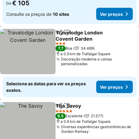
€ 105
De
Consulte os preços de
10 sites
Ver preços
Travelodge London
Partilhar
Adicionar aos favoritos
Covent Garden
Ver preços
3 Estrelas
7,7
Boa
34.489
a 0.9 km de Trafalgar Square
Decoração moderna e camas
personalizadas
Selecione as datas para ver os preços
Ver preços
exatos.
The Savoy
Partilhar
Adicionar aos favoritos
Ver preços
5 Estrelas
9,5
Excelente
21.577
a 0.6 km de Trafalgar Square
Diversas experiências gastronômicas de
Gordon Ramsay