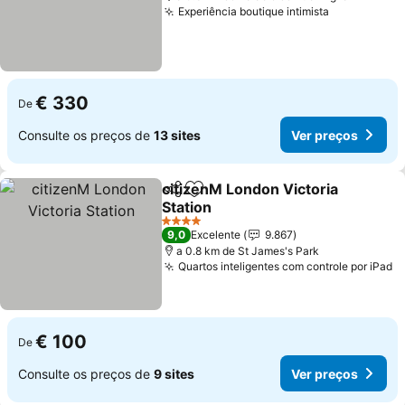
Experiência boutique intimista
Ver preços
€ 330
De
Consulte os preços de
13 sites
Ver preços
citizenM London Victoria
Partilhar
Adicionar aos favoritos
Station
Ver preços
4 Estrelas
9,0
Excelente
9.867
a 0.8 km de St James's Park
Quartos inteligentes com controle por iPad
V
€ 100
De
Consulte os preços de
9 sites
Ver preços