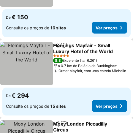
€ 150
De
Consulte os preços de
16 sites
Ver preços
Flemings Mayfair - Small
Partilhar
Adicionar aos favoritos
Luxury Hotel of the World
Ver preços
5 Estrelas
8,8
Excelente
6.261
a 0.7 km de Palácio de Buckingham
Ormer Mayfair, com uma estrela Michelin
Ve
€ 294
De
Consulte os preços de
15 sites
Ver preços
Moxy London Piccadilly
Partilhar
Adicionar aos favoritos
Circus