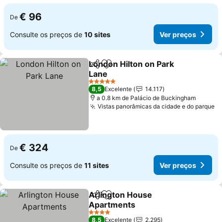
€ 96
De
Consulte os preços de
10 sites
Ver preços
London Hilton on Park
Partilhar
Adicionar aos favoritos
Lane
Ver preços
5 Estrelas
8,5
Excelente
14.117
a 0.8 km de Palácio de Buckingham
Vistas panorâmicas da cidade e do parque
V
€ 324
De
Consulte os preços de
11 sites
Ver preços
Arlington House
Partilhar
Adicionar aos favoritos
Apartments
Ver preços
4 Estrelas
8,5
Excelente
2.295