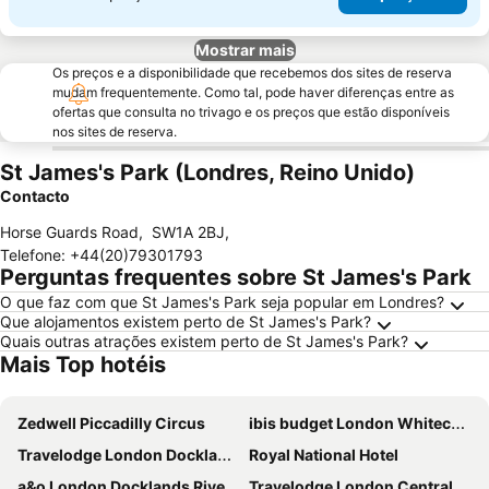
Mostrar mais
Os preços e a disponibilidade que recebemos dos sites de reserva
mudam frequentemente. Como tal, pode haver diferenças entre as
ofertas que consulta no trivago e os preços que estão disponíveis
nos sites de reserva.
St James's Park (Londres, Reino Unido)
Contacto
Horse Guards Road
,
SW1A 2BJ
,
Telefone
:
+44(20)79301793
Perguntas frequentes sobre St James's Park
O que faz com que St James's Park seja popular em Londres?
Que alojamentos existem perto de St James's Park?
Quais outras atrações existem perto de St James's Park?
Mais Top hotéis
Zedwell Piccadilly Circus
ibis budget London Whitechapel - Brick Lane
Travelodge London Docklands Central
Royal National Hotel
a&o London Docklands Riverside
Travelodge London Central Elephant and Castle