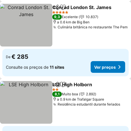
Conrad London St. James
Partilhar
Adicionar aos favoritos
5 Estrelas
9,3
Excelente
10.837
a 0.6 km de Big Ben
Culinária britânica no restaurante The Pem
V
€ 285
De
Consulte os preços de
11 sites
Ver preços
LSE High Holborn
Partilhar
Adicionar aos favoritos
Ver preç
2 Estrelas
8,1
Muito boa
2.892
a 0.9 km de Trafalgar Square
Residência estudantil durante feriados
Ver 