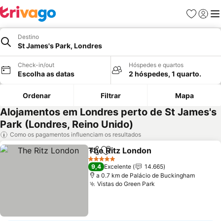
Favoritos
Iniciar
Me
Destino
St James's Park, Londres
Check-in/out
Hóspedes e quartos
Escolha as datas
2 hóspedes, 1 quarto.
Ordenar
Filtrar
Mapa
Alojamentos em Londres perto de St James's
Park (Londres, Reino Unido)
Como os pagamentos influenciam os resultados
The Ritz London
Partilhar
Adicionar aos favoritos
Ver preço
5 Estrelas
9,4
Excelente
14.665
a 0.7 km de Palácio de Buckingham
Vistas do Green Park
Ver preços