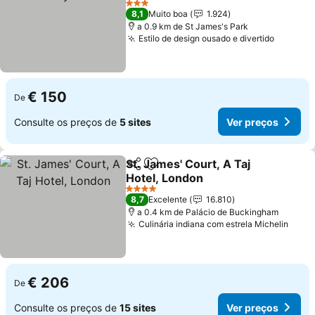
Ver preços
3 Estrelas
8,1
Muito boa
1.924
a 0.9 km de St James's Park
Estilo de design ousado e divertido
Ver pre
€ 150
De
Consulte os preços de
5 sites
Ver preços
St. James' Court, A Taj
Partilhar
Adicionar aos favoritos
Hotel, London
Ver preços
4 Estrelas
8,7
Excelente
16.810
a 0.4 km de Palácio de Buckingham
Culinária indiana com estrela Michelin
Ver 
€ 206
De
Consulte os preços de
15 sites
Ver preços