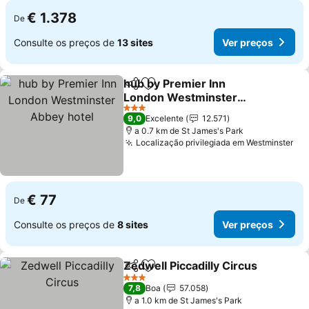
€ 1.378
De
Consulte os preços de
13 sites
Ver preços
hub by Premier Inn
Partilhar
Adicionar aos favoritos
London Westminster
Abbey hotel
Ver preços
3 Estrelas
9,0
Excelente
12.571
a 0.7 km de St James's Park
Localização privilegiada em Westminster
Ve
€ 77
De
Consulte os preços de
8 sites
Ver preços
Zedwell Piccadilly Circus
Partilhar
Adicionar aos favoritos
V
3 Estrelas
7,8
Boa
57.058
a 1.0 km de St James's Park