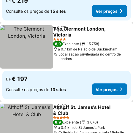
€ 219
De
Consulte os preços de
15 sites
Ver preços
The Clermont London,
Partilhar
Adicionar aos favoritos
Victoria
Ver preços
4 Estrelas
8,9
Excelente
15.758
a 0.7 km de Palácio de Buckingham
Localização privilegiada no centro de
Londres
€ 197
De
Consulte os preços de
13 sites
Ver preços
Althoff St. James's Hotel
Partilhar
Adicionar aos favoritos
& Club
Ver preços
5 Estrelas
8,9
Excelente
3.670
a 0.4 km de St James's Park
Culinária britânica com estrela Michelin