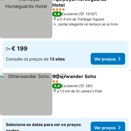
Partilhar
Adicionar aos favoritos
Hotel
Ver preços
4 Estrelas
8,8
Excelente
19.167
a 0.4 km de Trafalgar Square
Jantar elegante no terraço ao ar livre
Ver p
€ 199
De
Consulte os preços de
13 sites
Ver preços
Otherwander Soho
Partilhar
Adicionar aos favoritos
Ver pr
2 Estrelas
8,8
Excelente
281
a 1.5 km de St James's Park
Selecione as datas para ver os preços
Ver preços
exatos.