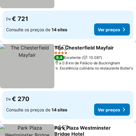
€ 721
De
Consulte os preços de
14 sites
Ver preços
The Chesterfield Mayfair
Partilhar
Adicionar aos favoritos
V
4 Estrelas
9,4
Excelente
10.087
a 0.8 km de Palácio de Buckingham
Excelência culinária no restaurante Butler's
V
€ 270
De
Consulte os preços de
14 sites
Ver preços
Park Plaza Westminster
Partilhar
Adicionar aos favoritos
Bridge Hotel