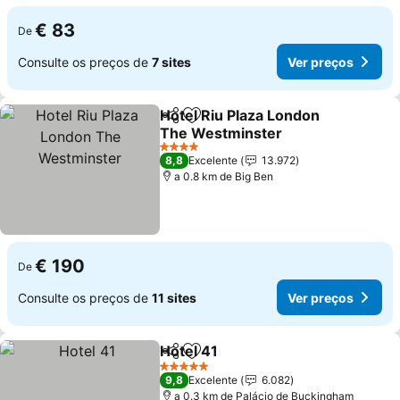
€ 83
De
Consulte os preços de
7 sites
Ver preços
Hotel Riu Plaza London
Partilhar
Adicionar aos favoritos
The Westminster
Ver preços
4 Estrelas
8,8
Excelente
13.972
a 0.8 km de Big Ben
€ 190
De
Consulte os preços de
11 sites
Ver preços
Hotel 41
Partilhar
Adicionar aos favoritos
Ver preços
5 Estrelas
9,8
Excelente
6.082
a 0.3 km de Palácio de Buckingham