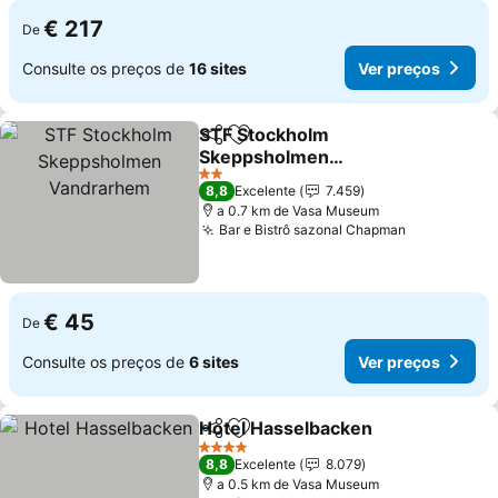
€ 217
De
Consulte os preços de
16 sites
Ver preços
STF Stockholm
Partilhar
Adicionar aos favoritos
Skeppsholmen
Vandrarhem
Ver preços
2 Estrelas
8,8
Excelente
7.459
a 0.7 km de Vasa Museum
Bar e Bistrô sazonal Chapman
Ver preços
€ 45
De
Consulte os preços de
6 sites
Ver preços
Hotel Hasselbacken
Partilhar
Adicionar aos favoritos
Ver pr
4 Estrelas
8,8
Excelente
8.079
a 0.5 km de Vasa Museum