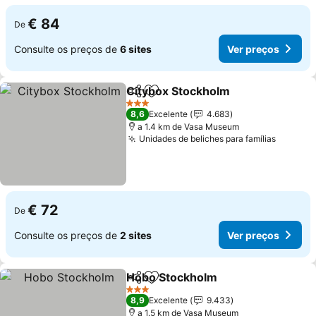
€ 84
De
Consulte os preços de
6 sites
Ver preços
Citybox Stockholm
Partilhar
Adicionar aos favoritos
Ver pre
3 Estrelas
8,6
Excelente
4.683
a 1.4 km de Vasa Museum
Unidades de beliches para famílias
Ver pre
€ 72
De
Consulte os preços de
2 sites
Ver preços
Hobo Stockholm
Partilhar
Adicionar aos favoritos
Ver preço
3 Estrelas
8,9
Excelente
9.433
a 1.5 km de Vasa Museum