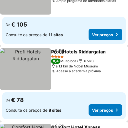
Amplo programa de atividades diárias
Ver p
€ 105
De
Consulte os preços de
11 sites
Ver preços
ProfilHotels Riddargatan
Partilhar
Adicionar aos favoritos
V
4 Estrelas
8,4
Muito boa
6.561
a 1.1 km de Nobel Museum
Acesso a academia próxima
Ver preços
€ 78
De
Consulte os preços de
8 sites
Ver preços
Comfort Hotel Xpress