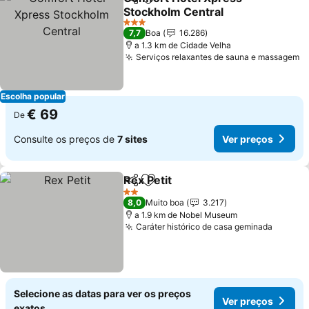
Partilhar
Adicionar aos favoritos
Stockholm Central
Ver preços
3 Estrelas
7,7
Boa
16.286
a 1.3 km de Cidade Velha
Serviços relaxantes de sauna e massagem
V
Escolha popular
€ 69
De
Consulte os preços de
7 sites
Ver preços
Rex Petit
Partilhar
Adicionar aos favoritos
Ver preços
2 Estrelas
8,0
Muito boa
3.217
a 1.9 km de Nobel Museum
Caráter histórico de casa geminada
Ver pr
Selecione as datas para ver os preços
Ver preços
exatos.