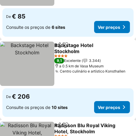
€ 85
De
Consulte os preços de
6 sites
Ver preços
Backstage Hotel
Partilhar
Adicionar aos favoritos
Stockholm
Ver preços
4 Estrelas
9,1
Excelente
3.344
a 0.5 km de Vasa Museum
Centro culinário e artístico Konsthallen
Ver 
€ 206
De
Consulte os preços de
10 sites
Ver preços
Radisson Blu Royal Viking
Partilhar
Adicionar aos favoritos
Hotel, Stockholm