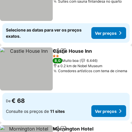
Suítes com sauna finlandesa no quarto
Ver 
Selecione as datas para ver os preços
Ver preços
exatos.
Castle House Inn
Partilhar
Adicionar aos favoritos
Ver preç
2 Estrelas
8,0
Muito boa
6.446
a 0.2 km de Nobel Museum
Corredores artísticos com tema de cinema
Ve
€ 68
De
Consulte os preços de
11 sites
Ver preços
Mornington Hotel
Partilhar
Adicionar aos favoritos