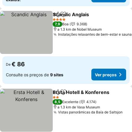
Scandic Anglais
Partilhar
Adicionar aos favoritos
Ver preços
4 Estrelas
7,9
Boa
9.368
a 1.3 km de Nobel Museum
Instalações relaxantes de bem-estar e sauna
€ 86
De
Consulte os preços de
9 sites
Ver preços
Ersta Hotell & Konferens
Partilhar
Adicionar aos favoritos
V
2 Estrelas
8,5
Excelente
4.174
a 1.3 km de Vasa Museum
Vistas panorâmicas da Baía de Saltsjon
Ver 