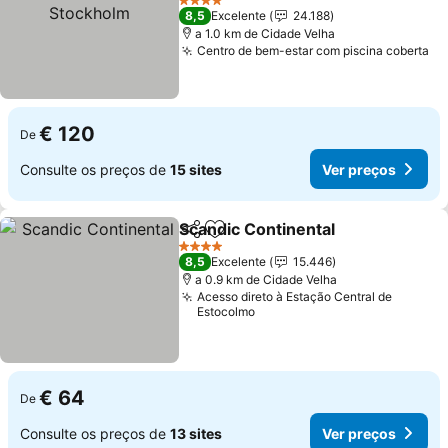
Ver preços
4 Estrelas
8,5
Excelente
24.188
a 1.0 km de Cidade Velha
Centro de bem-estar com piscina coberta
Ve
€ 120
De
Consulte os preços de
15 sites
Ver preços
Scandic Continental
Partilhar
Adicionar aos favoritos
Ver pr
4 Estrelas
8,5
Excelente
15.446
a 0.9 km de Cidade Velha
Acesso direto à Estação Central de
Estocolmo
€ 64
De
Consulte os preços de
13 sites
Ver preços