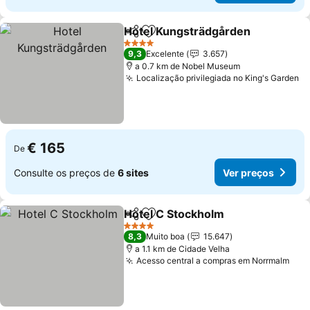
Hotel Kungsträdgården
Partilhar
Adicionar aos favoritos
Ve
4 Estrelas
9,3
Excelente
3.657
a 0.7 km de Nobel Museum
Localização privilegiada no King's Garden
Ve
€ 165
De
Consulte os preços de
6 sites
Ver preços
Hotel C Stockholm
Partilhar
Adicionar aos favoritos
Ver pre
4 Estrelas
8,3
Muito boa
15.647
a 1.1 km de Cidade Velha
Acesso central a compras em Norrmalm
Ver