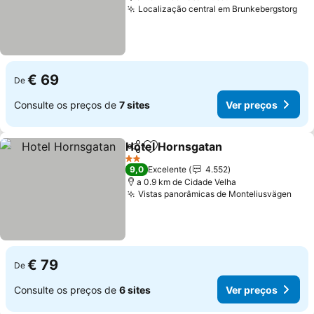
Localização central em Brunkebergstorg
Ver
€ 69
De
Consulte os preços de
7 sites
Ver preços
Hotel Hornsgatan
Partilhar
Adicionar aos favoritos
Ver preç
2 Estrelas
9,0
Excelente
4.552
a 0.9 km de Cidade Velha
Vistas panorâmicas de Monteliusvägen
Ver 
€ 79
De
Consulte os preços de
6 sites
Ver preços