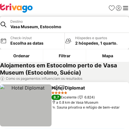
Favoritos
Iniciar
Me
Destino
Vasa Museum, Estocolmo
Check-in/out
Hóspedes e quartos
Escolha as datas
2 hóspedes, 1 quarto.
Ordenar
Filtrar
Mapa
Alojamentos em Estocolmo perto de Vasa
Museum (Estocolmo, Suécia)
Como os pagamentos influenciam os resultados
Hotel Diplomat
Partilhar
Adicionar aos favoritos
Ver preços
5 Estrelas
8,7
Excelente
6.824
a 0.8 km de Vasa Museum
Sauna privativa e refúgio de bem-estar
Ver 