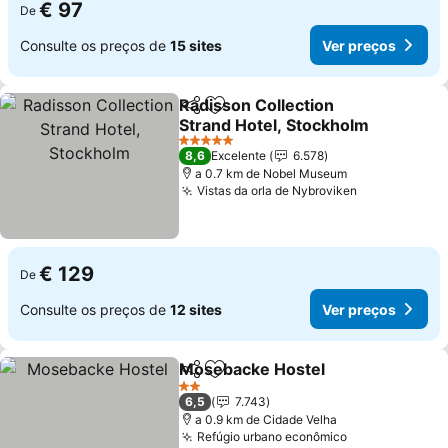
€ 97
De
Consulte os preços de
15 sites
Ver preços
Radisson Collection
Partilhar
Adicionar aos favoritos
Strand Hotel, Stockholm
Ver preços
5 Estrelas
8,6
Excelente
6.578
a 0.7 km de Nobel Museum
Vistas da orla de Nybroviken
Ver preços
€ 129
De
Consulte os preços de
12 sites
Ver preços
Mosebacke Hostel
Partilhar
Adicionar aos favoritos
Ver pre
2 Estrelas
6,5
7.743
a 0.9 km de Cidade Velha
Refúgio urbano econômico
Ver preços