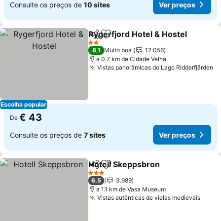
Consulte os preços de
10 sites
Ver preços
Rygerfjord Hotel & Hostel
Partilhar
Adicionar aos favoritos
2 Estrelas
8,1
Muito boa
12.056
a 0.7 km de Cidade Velha
Vistas panorâmicas do Lago Riddarfjärden
Ve
Escolha popular
€ 43
De
Consulte os preços de
7 sites
Ver preços
Hotell Skeppsbron
Partilhar
Adicionar aos favoritos
Ver pre
3 Estrelas
6,5
3.989
a 1.1 km de Vasa Museum
Vistas autênticas de vielas medievais
Ver p