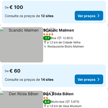
€ 100
De
Consulte os preços de
12 sites
Ver preços
Scandic Malmen
Partilhar
Adicionar aos favoritos
Ver preço
4 Estrelas
7,7
Boa
12.903
a 1.2 km de Cidade Velha
Restaurante Bistro Malmen
Ver preços
€ 60
De
Consulte os preços de
14 sites
Ver preços
Den Röda Båten
Partilhar
Adicionar aos favoritos
Ver preço
2 Estrelas
8,0
Muito boa
5.875
a 1.9 km de Vasa Museum