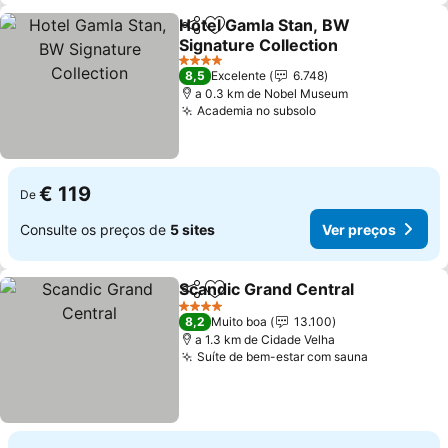
Hotel Gamla Stan, BW
Partilhar
Adicionar aos favoritos
Signature Collection
Ver preços
4 Estrelas
8,5
Excelente
6.748
a 0.3 km de Nobel Museum
Academia no subsolo
Ver preços
€ 119
De
Consulte os preços de
5 sites
Ver preços
Scandic Grand Central
Partilhar
Adicionar aos favoritos
Ver
4 Estrelas
8,2
Muito boa
13.100
a 1.3 km de Cidade Velha
Suíte de bem-estar com sauna
Ver preço