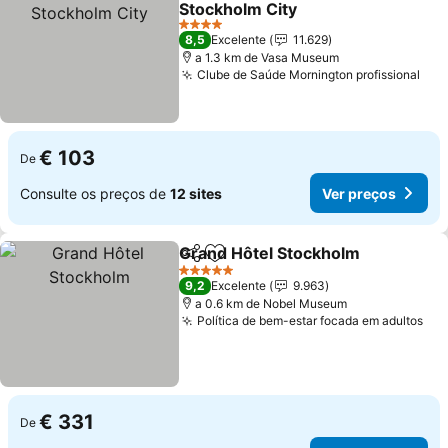
Stockholm City
Ver preços
4 Estrelas
8,5
Excelente
11.629
a 1.3 km de Vasa Museum
Clube de Saúde Mornington profissional
Ver
€ 103
De
Consulte os preços de
12 sites
Ver preços
Grand Hôtel Stockholm
Partilhar
Adicionar aos favoritos
Ver
5 Estrelas
9,2
Excelente
9.963
a 0.6 km de Nobel Museum
Política de bem-estar focada em adultos
Ver
€ 331
De