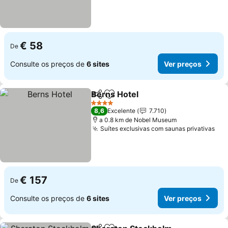
€ 58
De
Consulte os preços de
6 sites
Ver preços
Berns Hotel
Partilhar
Adicionar aos favoritos
Ver preços
4 Estrelas
8,6
Excelente
7.710
a 0.8 km de Nobel Museum
Suítes exclusivas com saunas privativas
Ver
€ 157
De
Consulte os preços de
6 sites
Ver preços