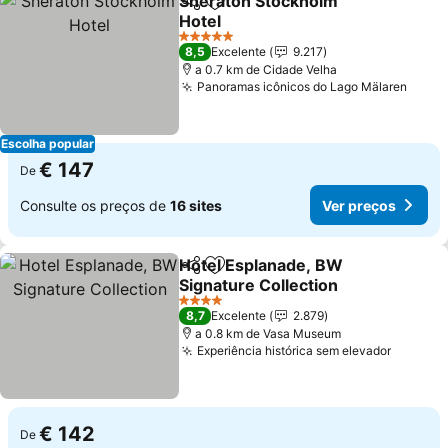
Sheraton Stockholm
Partilhar
Adicionar aos favoritos
Hotel
Ver preços
5 Estrelas
8,5
Excelente
9.217
a 0.7 km de Cidade Velha
Panoramas icônicos do Lago Mälaren
Ver p
Escolha popular
€ 147
De
Consulte os preços de
16 sites
Ver preços
Hotel Esplanade, BW
Partilhar
Adicionar aos favoritos
Signature Collection
Ver preços
4 Estrelas
8,7
Excelente
2.879
a 0.8 km de Vasa Museum
Experiência histórica sem elevador
Ver pre
€ 142
De