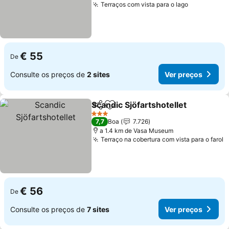
Terraços com vista para o lago
Ver preço
€ 55
De
Consulte os preços de
2 sites
Ver preços
Scandic Sjöfartshotellet
Partilhar
Adicionar aos favoritos
Ve
3 Estrelas
7,7
Boa
7.726
a 1.4 km de Vasa Museum
Terraço na cobertura com vista para o farol
V
€ 56
De
Consulte os preços de
7 sites
Ver preços