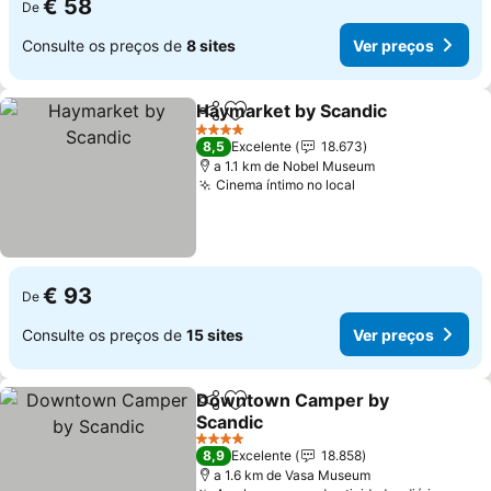
€ 58
De
Consulte os preços de
8 sites
Ver preços
Haymarket by Scandic
Partilhar
Adicionar aos favoritos
Ver
4 Estrelas
8,5
Excelente
18.673
a 1.1 km de Nobel Museum
Cinema íntimo no local
Ver preços
€ 93
De
Consulte os preços de
15 sites
Ver preços
Downtown Camper by
Partilhar
Adicionar aos favoritos
Scandic
Ver preços
4 Estrelas
8,9
Excelente
18.858
a 1.6 km de Vasa Museum