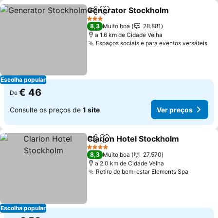
Generator Stockholm
Partilhar
Adicionar aos favoritos
Ver 
3 Estrelas
8,3
Muito boa
28.881
a 1.6 km de Cidade Velha
Espaços sociais e para eventos versáteis
Ve
Escolha popular
€ 46
De
Consulte os preços de
1 site
Ver preços
Clarion Hotel Stockholm
Partilhar
Adicionar aos favoritos
Ve
4 Estrelas
8,3
Muito boa
27.570
a 2.0 km de Cidade Velha
Retiro de bem-estar Elements Spa
Ver pre
Escolha popular