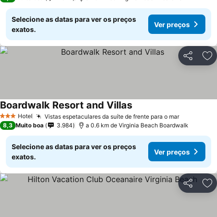
Selecione as datas para ver os preços
Ver preços
exatos.
Partilhar
Ad
Boardwalk Resort and Villas
Hotel
Vistas espetaculares da suíte de frente para o mar
3 Estrelas
8,3
Muito boa
3.984
a 0.6 km de Virginia Beach Boardwalk
Selecione as datas para ver os preços
Ver preços
exatos.
Partilhar
Ad