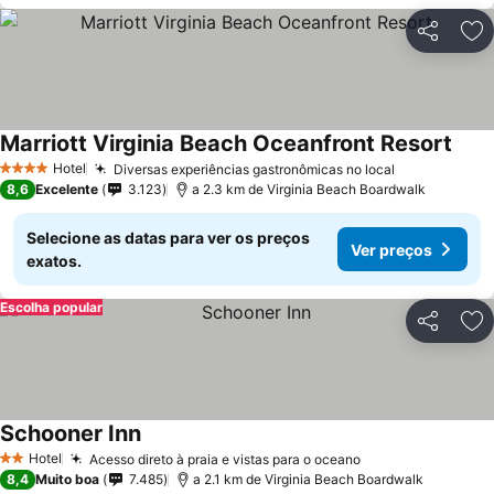
Partilhar
Ad
Marriott Virginia Beach Oceanfront Resort
Hotel
Diversas experiências gastronômicas no local
4 Estrelas
8,6
Excelente
3.123
a 2.3 km de Virginia Beach Boardwalk
Selecione as datas para ver os preços
Ver preços
exatos.
Escolha popular
Partilhar
Ad
Schooner Inn
Hotel
Acesso direto à praia e vistas para o oceano
2 Estrelas
8,4
Muito boa
7.485
a 2.1 km de Virginia Beach Boardwalk