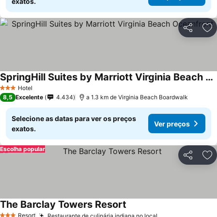
exatos.
Partilhar
Ad
SpringHill Suites by Marriott Virginia Beach Oceanfront
Hotel
3 Estrelas
8,5
Excelente
4.434
a 1.3 km de Virginia Beach Boardwalk
Selecione as datas para ver os preços
Ver preços
exatos.
Escolha popular
Partilhar
Ad
The Barclay Towers Resort
Resort
Restaurante de culinária indiana no local