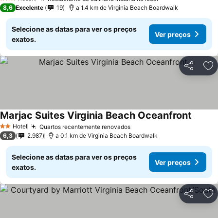
3 Estrelas
8,6
Excelente
19
a 1.4 km de Virginia Beach Boardwalk
Selecione as datas para ver os preços
Ver preços
exatos.
Partilhar
Ad
Marjac Suites Virginia Beach Oceanfront
Hotel
Quartos recentemente renovados
2 Estrelas
6,3
2.987
a 0.1 km de Virginia Beach Boardwalk
Selecione as datas para ver os preços
Ver preços
exatos.
Partilhar
Ad