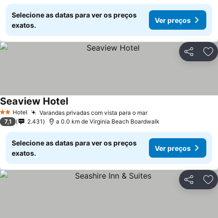
Selecione as datas para ver os preços
Ver preços
exatos.
Partilhar
Ad
Seaview Hotel
Hotel
Varandas privadas com vista para o mar
2 Estrelas
7,1
2.431
a 0.0 km de Virginia Beach Boardwalk
Selecione as datas para ver os preços
Ver preços
exatos.
Partilhar
Ad