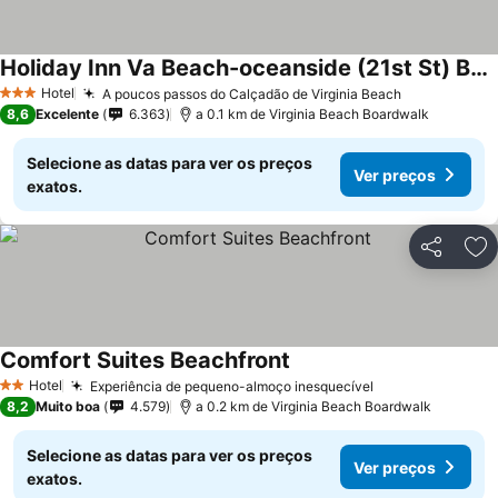
Holiday Inn Va Beach-oceanside (21st St) By Ihg
Hotel
A poucos passos do Calçadão de Virginia Beach
3 Estrelas
8,6
Excelente
6.363
a 0.1 km de Virginia Beach Boardwalk
Selecione as datas para ver os preços
Ver preços
exatos.
Partilhar
Ad
Comfort Suites Beachfront
Hotel
Experiência de pequeno-almoço inesquecível
2 Estrelas
8,2
Muito boa
4.579
a 0.2 km de Virginia Beach Boardwalk
Selecione as datas para ver os preços
Ver preços
exatos.