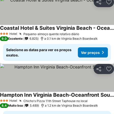
Partilhar
Ad
Coastal Hotel & Suites Virginia Beach - Oceanfront
Hotel
Pequeno-almoço quente rotativo diário
3 Estrelas
9,0
Excelente
6.825
a 0.1 km de Virginia Beach Boardwalk
Selecione as datas para ver os preços
Ver preços
exatos.
Partilhar
Ad
Hampton Inn Virginia Beach-Oceanfront South
Hotel
Chicho's Pizza 11th Street Taphouse no local
3 Estrelas
8,4
Muito boa
5.489
a 1.2 km de Virginia Beach Boardwalk