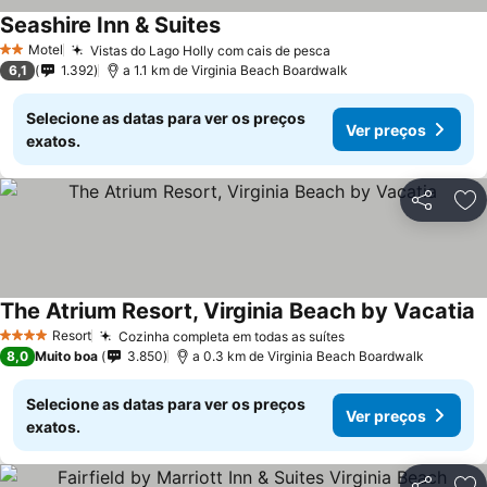
Seashire Inn & Suites
Motel
Vistas do Lago Holly com cais de pesca
2 Estrelas
6,1
1.392
a 1.1 km de Virginia Beach Boardwalk
Selecione as datas para ver os preços
Ver preços
exatos.
Partilhar
Ad
The Atrium Resort, Virginia Beach by Vacatia
Resort
Cozinha completa em todas as suítes
4 Estrelas
8,0
Muito boa
3.850
a 0.3 km de Virginia Beach Boardwalk
Selecione as datas para ver os preços
Ver preços
exatos.