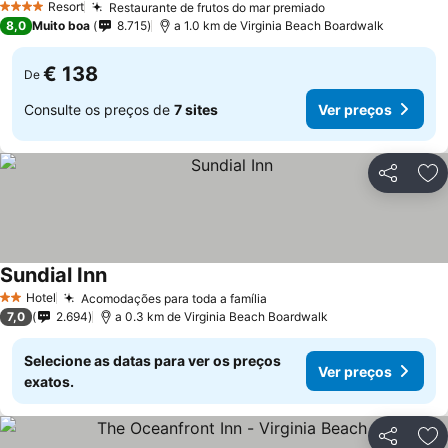
Resort
Restaurante de frutos do mar premiado
4 Estrelas
8,0
Muito boa
8.715
a 1.0 km de Virginia Beach Boardwalk
€ 138
De
Consulte os preços de
7 sites
Ver preços
Partilhar
Ad
Sundial Inn
Hotel
Acomodações para toda a família
2 Estrelas
7,0
2.694
a 0.3 km de Virginia Beach Boardwalk
Selecione as datas para ver os preços
Ver preços
exatos.
Partilhar
Ad