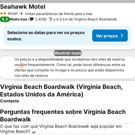
Seahawk Motel
Motel
Vistas panorâmicas de frente para o mar
2 Estrelas
8,3
Muito boa
2.406
a 0.5 km de Virginia Beach Boardwalk
Selecione as datas para ver os preços
Ver preços
exatos.
Mostrar mais
Os preços e a disponibilidade que recebemos dos sites de reserva
mudam frequentemente. Como tal, pode haver diferenças entre as
ofertas que consulta no trivago e os preços que estão disponíveis
nos sites de reserva.
Virginia Beach Boardwalk (Virginia Beach,
Estados Unidos da América)
Contacto
Perguntas frequentes sobre Virginia Beach
Boardwalk
O que faz com que Virginia Beach Boardwalk seja popular em
Virginia Beach?