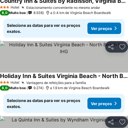
Country Inn & Suites by Radisson, Virginia Beach (Oceanfront)
Hotel
Estacionamento conveniente no mesmo andar
3 Estrelas
8,0
Muito boa
8.938
a 0.4 km de Virginia Beach Boardwalk
Selecione as datas para ver os preços
Ver preços
exatos.
Partilhar
Ad
Holiday Inn & Suites Virginia Beach - North Beach by IHG
Hotel
Vantagens de refeições para a família
3 Estrelas
8,0
Muito boa
9.274
a 1.9 km de Virginia Beach Boardwalk
Selecione as datas para ver os preços
Ver preços
exatos.
Partilhar
Ad