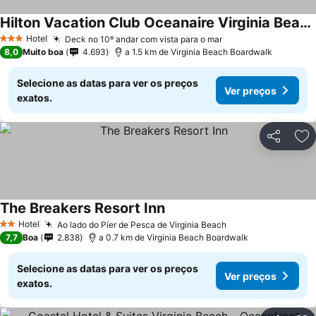
Hilton Vacation Club Oceanaire Virginia Beach
Hotel
Deck no 10º andar com vista para o mar
3 Estrelas
8,0
Muito boa
4.693
a 1.5 km de Virginia Beach Boardwalk
Selecione as datas para ver os preços
Ver preços
exatos.
Partilhar
Ad
The Breakers Resort Inn
Hotel
Ao lado do Píer de Pesca de Virginia Beach
2 Estrelas
7,7
Boa
2.838
a 0.7 km de Virginia Beach Boardwalk
Selecione as datas para ver os preços
Ver preços
exatos.