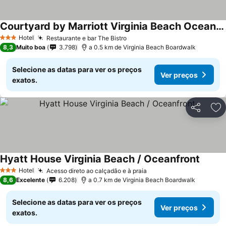
Courtyard by Marriott Virginia Beach Oceanfront/South
Hotel
Restaurante e bar The Bistro
3 Estrelas
8,3
Muito boa
3.798
a 0.5 km de Virginia Beach Boardwalk
Selecione as datas para ver os preços
Ver preços
exatos.
Partilhar
Ad
Hyatt House Virginia Beach / Oceanfront
Hotel
Acesso direto ao calçadão e à praia
3 Estrelas
8,6
Excelente
6.208
a 0.7 km de Virginia Beach Boardwalk
Selecione as datas para ver os preços
Ver preços
exatos.