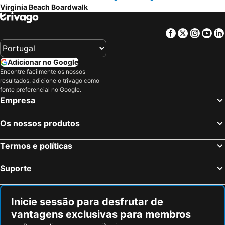
Virginia Beach Boardwalk
Virginia Museum of Contemporary Art
Virginia Beach Convention Center
Grommet Island Park
Croatan Beach
Facebook
Twitter
Insta
Yo
Virginia Aquarium & Marine Science Museum
Ocean Breeze Waterpark
North End Beach
Wisconsin Square
Adicionar no Google
William & Mary
Hampton Roads Naval Museum
Encontre facilmente os nossos
resultados: adicione o trivago como
Chesapeake Bay Bridge-Tunnel
Northside Park
fonte preferencial no Google.
Empresa
First Landing State Park
Centro de Richmond
Os nossos produtos
Termos e políticas
Suporte
Inicie sessão para desfrutar de
vantagens exclusivas para membros