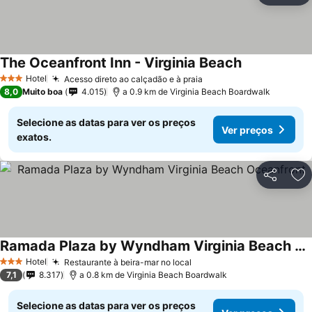
The Oceanfront Inn - Virginia Beach
Hotel
Acesso direto ao calçadão e à praia
3 Estrelas
8,0
Muito boa
4.015
a 0.9 km de Virginia Beach Boardwalk
Selecione as datas para ver os preços
Ver preços
exatos.
Partilhar
Ad
Ramada Plaza by Wyndham Virginia Beach Oceanfront
Hotel
Restaurante à beira-mar no local
3 Estrelas
7,1
8.317
a 0.8 km de Virginia Beach Boardwalk
Selecione as datas para ver os preços