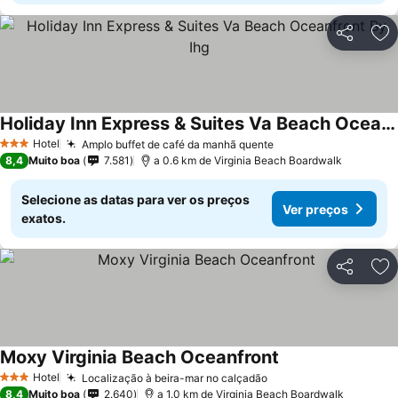
Partilhar
Ad
Holiday Inn Express & Suites Va Beach Oceanfront By Ihg
Hotel
Amplo buffet de café da manhã quente
3 Estrelas
8,4
Muito boa
7.581
a 0.6 km de Virginia Beach Boardwalk
Selecione as datas para ver os preços
Ver preços
exatos.
Partilhar
Ad
Moxy Virginia Beach Oceanfront
Hotel
Localização à beira-mar no calçadão
3 Estrelas
8,4
Muito boa
2.640
a 1.0 km de Virginia Beach Boardwalk