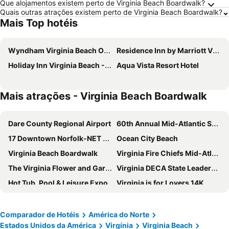
Que alojamentos existem perto de Virginia Beach Boardwalk?
Quais outras atrações existem perto de Virginia Beach Boardwalk?
Mais Top hotéis
Wyndham Virginia Beach Oceanfront
Residence Inn by Marriott Virginia Beach Oceanfront
Holiday Inn Virginia Beach - Norfolk By Ihg
Aqua Vista Resort Hotel
Mais atrações - Virginia Beach Boardwalk
Dare County Regional Airport
60th Annual Mid-Atlantic Sports & Boat Show
17 Downtown Norfolk-NET Free Ride - The Downtown Loop
Ocean City Beach
Virginia Beach Boardwalk
Virginia Fire Chiefs Mid-Atlantic Expo & Symposium
The Virginia Flower and Garden Expo
Virginia DECA State Leadership Conference
Hot Tub, Pool & Leisure Expo
Virginia is for Lovers 14K
Corporate Gray Job Fair
Shamrock Marathon, Half Marathon and 8K
Neptune Festival
Boardwalk Art Show & Festival
Comparador de Hotéis
América do Norte
Estados Unidos da América
Virgínia
Virginia Beach
Excalibur Cup Gymnastics
Virginia Beach Fishing Pier