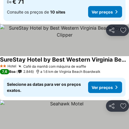
€ 71
De
Consulte os preços de
10 sites
Ver preços
Partilhar
Ad
SureStay Hotel by Best Western Virginia Beach Royal Clipper
Hotel
Café da manhã com máquina de waffle
2 Estrelas
7,6
Boa
2.846
a 1.6 km de Virginia Beach Boardwalk
Selecione as datas para ver os preços
Ver preços
exatos.
Partilhar
Ad