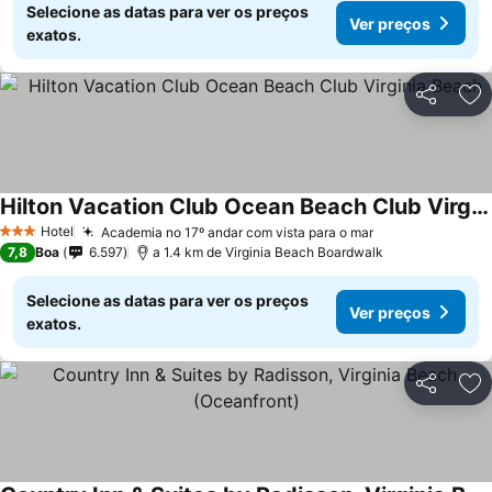
Selecione as datas para ver os preços
Ver preços
exatos.
Partilhar
Ad
Hilton Vacation Club Ocean Beach Club Virginia Beach
Hotel
Academia no 17º andar com vista para o mar
3 Estrelas
7,8
Boa
6.597
a 1.4 km de Virginia Beach Boardwalk
Selecione as datas para ver os preços
Ver preços
exatos.
Partilhar
Ad