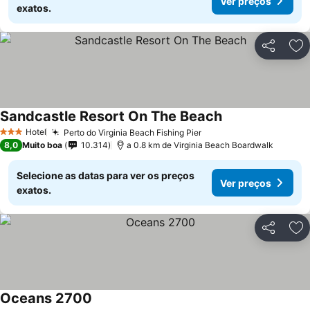
Ver preços
exatos.
Partilhar
Ad
Sandcastle Resort On The Beach
Hotel
Perto do Virginia Beach Fishing Pier
3 Estrelas
8,0
Muito boa
10.314
a 0.8 km de Virginia Beach Boardwalk
Selecione as datas para ver os preços
Ver preços
exatos.
Partilhar
Ad
Oceans 2700