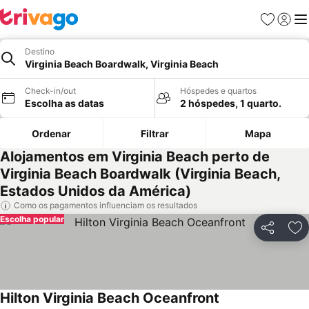
Favoritos
Iniciar
Me
Destino
Virginia Beach Boardwalk, Virginia Beach
Check-in/out
Hóspedes e quartos
Escolha as datas
2 hóspedes, 1 quarto.
Ordenar
Filtrar
Mapa
Alojamentos em Virginia Beach perto de
Virginia Beach Boardwalk (Virginia Beach,
Estados Unidos da América)
Como os pagamentos influenciam os resultados
Escolha popular
Partilhar
Ad
Hilton Virginia Beach Oceanfront