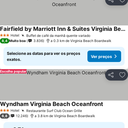
Partilhar
Ad
Fairfield by Marriott Inn & Suites Virginia Beach Oceanfront
Hotel
Buffet de café da manhã quente variado
3 Estrelas
8,4
Muito boa
3.836
a 0.3 km de Virginia Beach Boardwalk
Selecione as datas para ver os preços
Ver preços
exatos.
Escolha popular
Partilhar
Ad
Wyndham Virginia Beach Oceanfront
Hotel
Restaurante Surf Club Ocean Grille
3 Estrelas
6,8
12.246
a 3.8 km de Virginia Beach Boardwalk