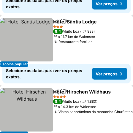
Selecione as datas para ver os preços
Ver preços
exatos.
Hotel Säntis Lodge
Partilhar
Adicionar aos favoritos
Ver pre
3 Estrelas
8,4
Muito boa
988
a 11.7 km de Walensee
Restaurante familiar
Ver preços
Escolha popular
Selecione as datas para ver os preços
Ver preços
exatos.
Hotel Hirschen Wildhaus
Partilhar
Adicionar aos favoritos
V
4 Estrelas
8,4
Muito boa
1.880
a 14.3 km de Walensee
Vistas panorâmicas da montanha Churfirsten