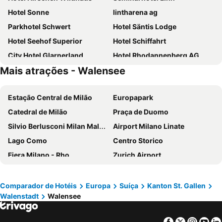
Hotel Sonne
lintharena ag
Parkhotel Schwert
Hotel Säntis Lodge
Hotel Seehof Superior
Hotel Schiffahrt
City Hotel Glarnerland
Hotel Rhodannenberg AG
Mais atrações - Walensee
Hotel Freihof
Schweizerhof
Aparthotel Edy Bruggmann AG
Hotel Rössli
Estação Central de Milão
Europapark
Seminarhotel Römerturm
Hotel Cafrida
Catedral de Milão
Praça de Duomo
Silvio Berlusconi Milan Malpensa Airport
Airport Milano Linate
Lago Como
Centro Storico
Fiera Milano - Rho
Zurich Airport
Brera
Centrale Metro Station
Aeroporto Orio al Serio
Mercado de Natal
Comparador de Hotéis
Europa
Suíça
Kanton St. Gallen
Walenstadt
Walensee
Cidade Velha de Füssen
Navigli
Gare de Colmar
Cidade Alta de Bérgamo
Facebook
Twitter
Insta
Yo