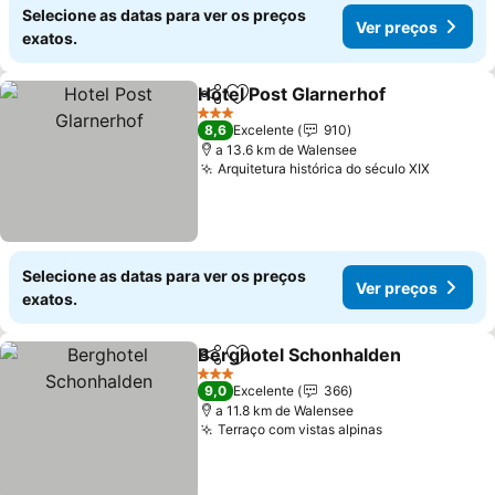
Selecione as datas para ver os preços
Ver preços
exatos.
Hotel Post Glarnerhof
Partilhar
Adicionar aos favoritos
Ver 
3 Estrelas
8,6
Excelente
910
a 13.6 km de Walensee
Arquitetura histórica do século XIX
Ver pre
Selecione as datas para ver os preços
Ver preços
exatos.
Berghotel Schonhalden
Partilhar
Adicionar aos favoritos
Ve
3 Estrelas
9,0
Excelente
366
a 11.8 km de Walensee
Terraço com vistas alpinas
Ver preços