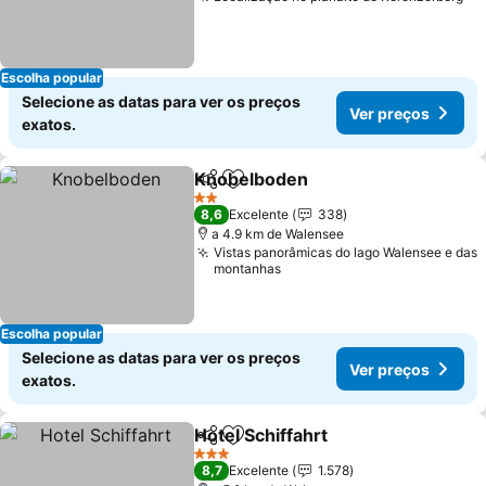
Ve
Escolha popular
Selecione as datas para ver os preços
Ver preços
exatos.
Knobelboden
Partilhar
Adicionar aos favoritos
Ver preços
2 Estrelas
8,6
Excelente
338
a 4.9 km de Walensee
Vistas panorâmicas do lago Walensee e das
montanhas
Escolha popular
Selecione as datas para ver os preços
Ver preços
exatos.
Hotel Schiffahrt
Partilhar
Adicionar aos favoritos
Ver preços
3 Estrelas
8,7
Excelente
1.578