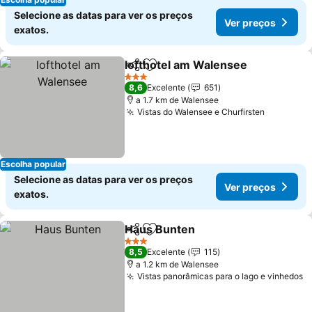
Selecione as datas para ver os preços
Ver preços
exatos.
lofthotel am Walensee
Partilhar
Adicionar aos favoritos
Ver
3 Estrelas
8,6
Excelente
651
a 1.7 km de Walensee
Vistas do Walensee e Churfirsten
Ver preç
Escolha popular
Selecione as datas para ver os preços
Ver preços
exatos.
Haus Bunten
Partilhar
Adicionar aos favoritos
Ver preços
3 Estrelas
8,5
Excelente
115
a 1.2 km de Walensee
Vistas panorâmicas para o lago e vinhedos
V