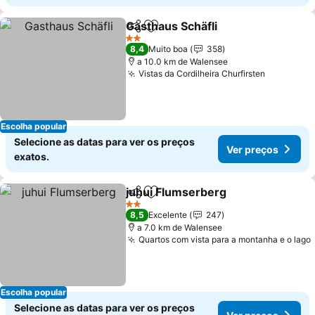
Gasthaus Schäfli
Partilhar
Adicionar aos favoritos
Ver preço
2 Estrelas
8,4
Muito boa
358
a 10.0 km de Walensee
Vistas da Cordilheira Churfirsten
Ver preç
Escolha popular
Selecione as datas para ver os preços
Ver preços
exatos.
juhui Flumserberg
Partilhar
Adicionar aos favoritos
Ver pre
2 Estrelas
8,5
Excelente
247
a 7.0 km de Walensee
Quartos com vista para a montanha e o lago
Escolha popular
Selecione as datas para ver os preços