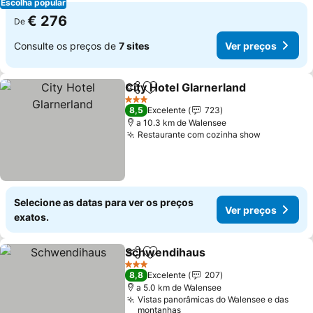
Escolha popular
€ 276
De
Consulte os preços de
7 sites
Ver preços
City Hotel Glarnerland
Partilhar
Adicionar aos favoritos
Ver 
3 Estrelas
8,5
Excelente
723
a 10.3 km de Walensee
Restaurante com cozinha show
Ver preço
Selecione as datas para ver os preços
Ver preços
exatos.
Schwendihaus
Partilhar
Adicionar aos favoritos
Ver preços
3 Estrelas
8,8
Excelente
207
a 5.0 km de Walensee
Vistas panorâmicas do Walensee e das
montanhas