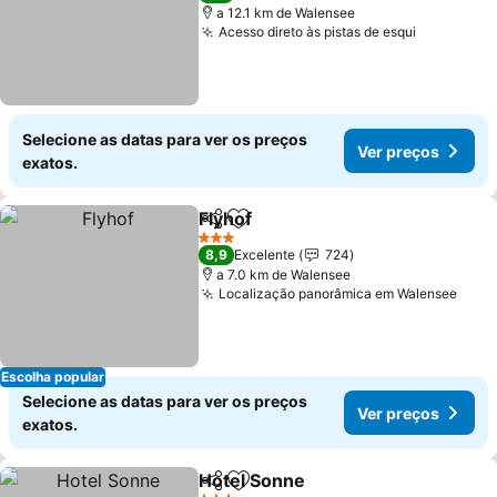
a 12.1 km de Walensee
Acesso direto às pistas de esqui
Ver preço
Selecione as datas para ver os preços
Ver preços
exatos.
Flyhof
Partilhar
Adicionar aos favoritos
Ver preços
3 Estrelas
8,9
Excelente
724
a 7.0 km de Walensee
Localização panorâmica em Walensee
Ver 
Escolha popular
Selecione as datas para ver os preços
Ver preços
exatos.
Hotel Sonne
Partilhar
Adicionar aos favoritos
Ver preços