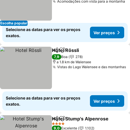
Acomodações com vista para a montanha
Ve
Escolha popular
Selecione as datas para ver os preços
Ver preços
exatos.
Hotel Rössli
Partilhar
Adicionar aos favoritos
Ver preços
7,9
Boa
278
a 1.8 km de Walensee
Vistas do Lago Walensee e das montanhas
V
Selecione as datas para ver os preços
Ver preços
exatos.
Hotel Stump's Alpenrose
Partilhar
Adicionar aos favoritos
V
4 Estrelas
9,0
Excelente
1.102