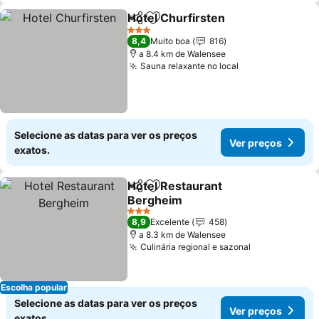
Hotel Churfirsten
Partilhar
Adicionar aos favoritos
Ver preç
3 Estrelas
8,4
Muito boa
816
a 8.4 km de Walensee
Sauna relaxante no local
Ver preços
Selecione as datas para ver os preços
Ver preços
exatos.
Hotel Restaurant
Partilhar
Adicionar aos favoritos
Bergheim
Ver preços
3 Estrelas
8,9
Excelente
458
a 8.3 km de Walensee
Culinária regional e sazonal
Ver preços
Escolha popular
Selecione as datas para ver os preços
Ver preços
exatos.