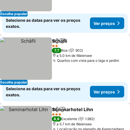
Escolha popular
Selecione as datas para ver os preços
Ver preços
exatos.
Schäfli
Partilhar
Adicionar aos favoritos
Ver preços
2 Estrelas
7,7
Boa
902
a 5.0 km de Walensee
Quartos com vista para o lago e jardim
Ver 
Escolha popular
Selecione as datas para ver os preços
Ver preços
exatos.
Seminarhotel Lihn
Partilhar
Adicionar aos favoritos
Ver pre
3 Estrelas
8,6
Excelente
1.982
a 5.7 km de Walensee
Localização no planalto de Kerenzerberg