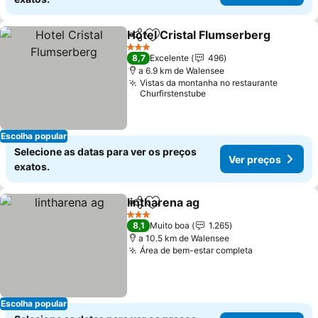
Hotel Cristal Flumserberg
Partilhar
Adicionar aos favoritos
3 Estrelas
8,7
Excelente
496
a 6.9 km de Walensee
Vistas da montanha no restaurante
Churfirstenstube
Escolha popular
Selecione as datas para ver os preços
Ver preços
exatos.
lintharena ag
Partilhar
Adicionar aos favoritos
Ver preços
3 Estrelas
8,1
Muito boa
1.265
a 10.5 km de Walensee
Área de bem-estar completa
Ver preços
Escolha popular