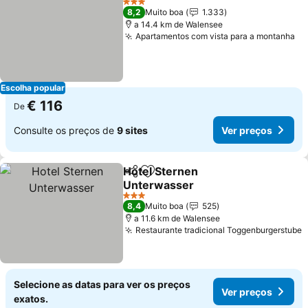
3 Estrelas
8,2
Muito boa
1.333
a 14.4 km de Walensee
Apartamentos com vista para a montanha
Ve
Escolha popular
€ 116
De
Consulte os preços de
9 sites
Ver preços
Hotel Sternen
Partilhar
Adicionar aos favoritos
Unterwasser
Ver preços
3 Estrelas
8,4
Muito boa
525
a 11.6 km de Walensee
Restaurante tradicional Toggenburgerstube
V
Selecione as datas para ver os preços
Ver preços
exatos.