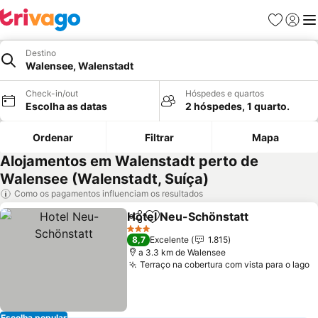
Favoritos
Iniciar
Me
Destino
Walensee, Walenstadt
Check-in/out
Hóspedes e quartos
Escolha as datas
2 hóspedes, 1 quarto.
Ordenar
Filtrar
Mapa
Alojamentos em Walenstadt perto de
Walensee (Walenstadt, Suíça)
Como os pagamentos influenciam os resultados
Hotel Neu-Schönstatt
Partilhar
Adicionar aos favoritos
Ver 
3 Estrelas
8,7
Excelente
1.815
a 3.3 km de Walensee
Terraço na cobertura com vista para o lago
V
Escolha popular