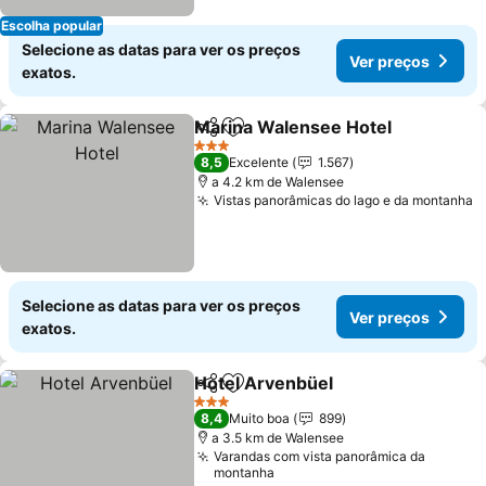
Escolha popular
Selecione as datas para ver os preços
Ver preços
exatos.
Marina Walensee Hotel
Partilhar
Adicionar aos favoritos
Ve
3 Estrelas
8,5
Excelente
1.567
a 4.2 km de Walensee
Vistas panorâmicas do lago e da montanha
V
Selecione as datas para ver os preços
Ver preços
exatos.
Hotel Arvenbüel
Partilhar
Adicionar aos favoritos
Ver preço
3 Estrelas
8,4
Muito boa
899
a 3.5 km de Walensee
Varandas com vista panorâmica da
montanha