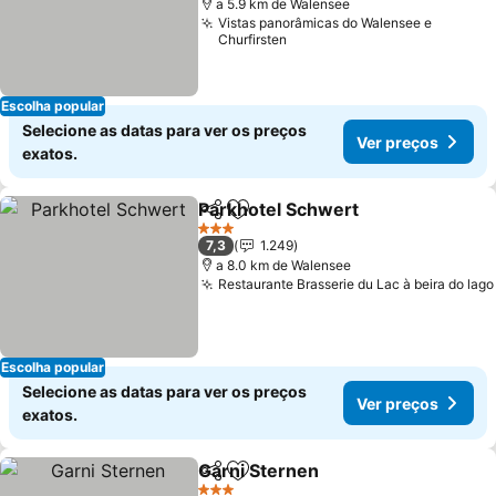
a 5.9 km de Walensee
Vistas panorâmicas do Walensee e
Churfirsten
Escolha popular
Selecione as datas para ver os preços
Ver preços
exatos.
Parkhotel Schwert
Partilhar
Adicionar aos favoritos
Ver pre
3 Estrelas
7,3
1.249
a 8.0 km de Walensee
Restaurante Brasserie du Lac à beira do lago
Escolha popular
Selecione as datas para ver os preços
Ver preços
exatos.
Garni Sternen
Partilhar
Adicionar aos favoritos
Ver preços