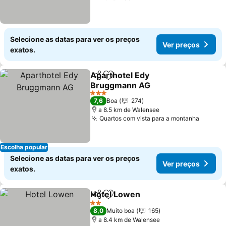
Selecione as datas para ver os preços
Ver preços
exatos.
Aparthotel Edy
Partilhar
Adicionar aos favoritos
Bruggmann AG
Ver preços
3 Estrelas
7,6
Boa
274
a 8.5 km de Walensee
Quartos com vista para a montanha
Ver pr
Escolha popular
Selecione as datas para ver os preços
Ver preços
exatos.
Hotel Lowen
Partilhar
Adicionar aos favoritos
Ver preços
2 Estrelas
8,0
Muito boa
165
a 8.4 km de Walensee