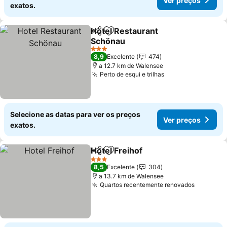
Ver preços
exatos.
Hotel Restaurant
Partilhar
Adicionar aos favoritos
Schönau
Ver preços
3 Estrelas
8,9
Excelente
474
a 12.7 km de Walensee
Perto de esqui e trilhas
Ver preços
Selecione as datas para ver os preços
Ver preços
exatos.
Hotel Freihof
Partilhar
Adicionar aos favoritos
Ver preços
3 Estrelas
8,5
Excelente
304
a 13.7 km de Walensee
Quartos recentemente renovados
Ver pre