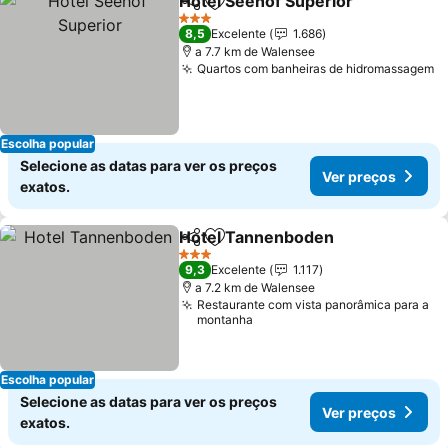
Hotel Seehof Superior
Partilhar
Adicionar aos favoritos
Ver
3 Estrelas
8,5
Excelente
1.686
a 7.7 km de Walensee
Quartos com banheiras de hidromassagem
V
Escolha popular
Selecione as datas para ver os preços
Ver preços
exatos.
Hotel Tannenboden
Partilhar
Adicionar aos favoritos
Ver pr
3 Estrelas
9,3
Excelente
1.117
a 7.2 km de Walensee
Restaurante com vista panorâmica para a
montanha
Escolha popular
Selecione as datas para ver os preços
Ver preços
exatos.