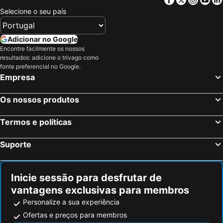
Aeroporto de Stuttgart
Bahnhof Zürich
Selecione o seu país
Bernina Express
Centre
EuroAirport Basel Mulhouse Freiburg
Stazione di Bergamo
Adicionar no Google
Estação Ferroviária Central de Berna
La Petite France
Encontre facilmente os nossos
resultados: adicione o trivago como
Marché de Noël
San Siro
fonte preferencial no Google.
Empresa
Gare SNCF de Strasbourg
Central Station Basel
Basel Old Town
Fribourg Centre
Os nossos produtos
Breuil-Cervinia
Prefeitura de Lucerna
Stazione Porta Garibaldi
Innsbruck Hauptbahnhof
Termos e políticas
Glacier Express
Lampugnano Metro Station
Suporte
Autodromo Nazionale Monza
San Siro Stadio Metro Station
Teatro alla Scala
Marché de Noël de Montreux
Inicie sessão para desfrutar de
Lago Lucerna
Place Kléber
vantagens exclusivas para membros
Skigebiet Sölden
Cadorna – Triennale Metro Station
Personalize a sua experiência
Porta Romana
Station Montreux
Ofertas e preços para membros
Porta Garibaldi
Bahnhof Garmisch-Partenkirchen