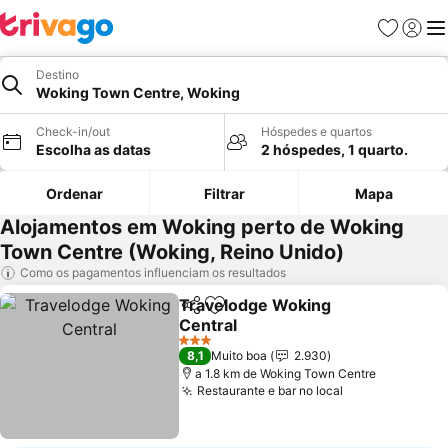
Favoritos
Iniciar
Me
Destino
Woking Town Centre, Woking
Check-in/out
Hóspedes e quartos
Escolha as datas
2 hóspedes, 1 quarto.
Ordenar
Filtrar
Mapa
Alojamentos em Woking perto de Woking
Town Centre (Woking, Reino Unido)
Como os pagamentos influenciam os resultados
Travelodge Woking
Partilhar
Adicionar aos favoritos
Central
Ver preços
3 Estrelas
8,1
Muito boa
2.930
a 1.8 km de Woking Town Centre
Restaurante e bar no local
Ver preços