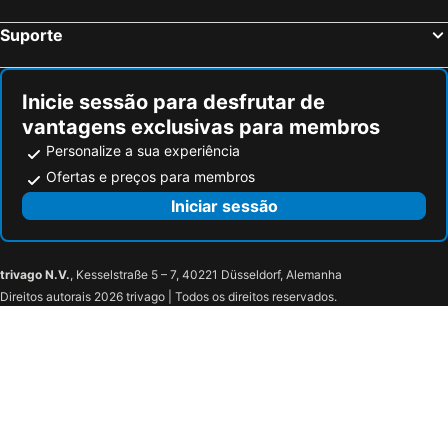
Waterloo Station
Bloomsbury
The Wheatsheaf by Innkeeper's Collection
Premier Inn Woking West - A324
Suporte
Aeroporto da Cidade de Londres
Earls Court
Gorse Hill
The Station
Stratford Station
Marylebone
Premier Inn Guildford North - A3
Brooklands Hotel
Inicie sessão para desfrutar de
Tottenham
Bayswater
The Angel Posting House & Livery
Foxhills Club & Resort
vantagens exclusivas para membros
British Airways London Eye
Russell Square
Guildford Manor Hotel & Spa
Hand and Spear
Personalize a sua experiência
Battersea
Mayfair
Village Hotel Bracknell
Toby Carvery Old Windsor by Innkeeper's Collection
Ofertas e preços para membros
Museu Britânico
Leicester Square
Travelodge Camberley
The Runnymede on Thames
Iniciar sessão
Woking Town Centre
Horsell Common
Hotel Heathrow Lodge
Byfleet
Guildford Cathedral
trivago N.V.
, Kesselstraße 5 – 7, 40221 Düsseldorf, Alemanha
Brooklands Museum
Wentworth
Direitos autorais 2026 trivago | Todos os direitos reservados.
Thorpe Park
Royal Holloway
Royal Ascot
Ascot Racecourse
Farnborough Airport
Farnborough International Air Show
Chessington World of Adventures
Coral Reef
The Look Out Discovery Centre
Windsor Great Park