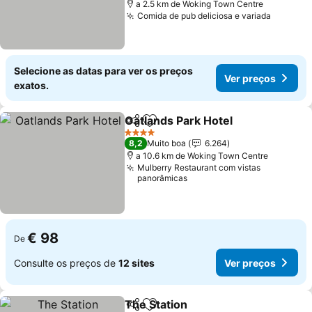
a 2.5 km de Woking Town Centre
Comida de pub deliciosa e variada
Ver pre
Selecione as datas para ver os preços
Ver preços
exatos.
Oatlands Park Hotel
Partilhar
Adicionar aos favoritos
Ver pr
4 Estrelas
8,2
Muito boa
6.264
a 10.6 km de Woking Town Centre
Mulberry Restaurant com vistas
panorâmicas
€ 98
De
Consulte os preços de
12 sites
Ver preços
The Station
Partilhar
Adicionar aos favoritos