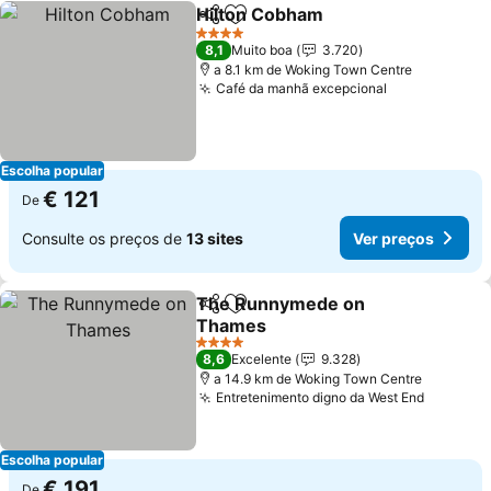
Hilton Cobham
Partilhar
Adicionar aos favoritos
Ver preços
4 Estrelas
8,1
Muito boa
3.720
a 8.1 km de Woking Town Centre
Café da manhã excepcional
Ver preços
Escolha popular
€ 121
De
Consulte os preços de
13 sites
Ver preços
The Runnymede on
Partilhar
Adicionar aos favoritos
Thames
Ver preços
4 Estrelas
8,6
Excelente
9.328
a 14.9 km de Woking Town Centre
Entretenimento digno da West End
Ver pre
Escolha popular
€ 191
De