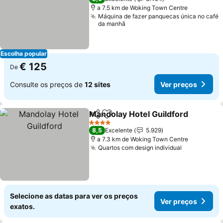
a 7.5 km de Woking Town Centre
Máquina de fazer panquecas única no café
da manhã
Escolha popular
€ 125
De
Consulte os preços de
12 sites
Ver preços
Mandolay Hotel Guildford
Partilhar
Adicionar aos favoritos
4 Estrelas
8,5
Excelente
5.929
a 7.3 km de Woking Town Centre
Quartos com design individual
Ver preços
Selecione as datas para ver os preços
Ver preços
exatos.