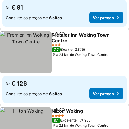
€ 91
De
Consulte os preços de
6 sites
Ver preços
Premier Inn Woking Town
Partilhar
Adicionar aos favoritos
Centre
Ver preços
3 Estrelas
7,7
Boa
2.875
a 2.1 km de Woking Town Centre
€ 126
De
Consulte os preços de
6 sites
Ver preços
Hilton Woking
Partilhar
Adicionar aos favoritos
Ver preços
4 Estrelas
9,1
Excelente
985
a 2.1 km de Woking Town Centre