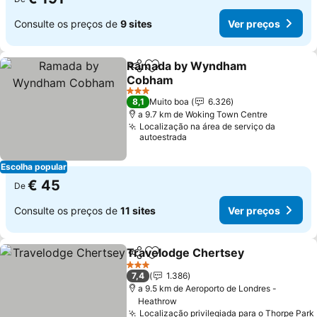
Consulte os preços de
9 sites
Ver preços
Ramada by Wyndham
Partilhar
Adicionar aos favoritos
Cobham
Ver preços
3 Estrelas
8,1
Muito boa
6.326
a 9.7 km de Woking Town Centre
Localização na área de serviço da
autoestrada
Escolha popular
€ 45
De
Consulte os preços de
11 sites
Ver preços
Travelodge Chertsey
Partilhar
Adicionar aos favoritos
Ver 
3 Estrelas
7,4
1.386
a 9.5 km de Aeroporto de Londres -
Heathrow
Localização privilegiada para o Thorpe Park