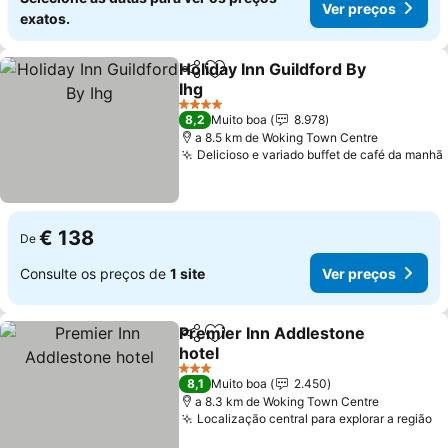
Ver preços
exatos.
Holiday Inn Guildford By
Partilhar
Adicionar aos favoritos
Ihg
Ver preços
4 Estrelas
8,2
Muito boa
8.978
a 8.5 km de Woking Town Centre
Delicioso e variado buffet de café da manhã
€ 138
De
Consulte os preços de
1 site
Ver preços
Premier Inn Addlestone
Partilhar
Adicionar aos favoritos
hotel
Ver preços
3 Estrelas
8,1
Muito boa
2.450
a 8.3 km de Woking Town Centre
Localização central para explorar a região
Ve