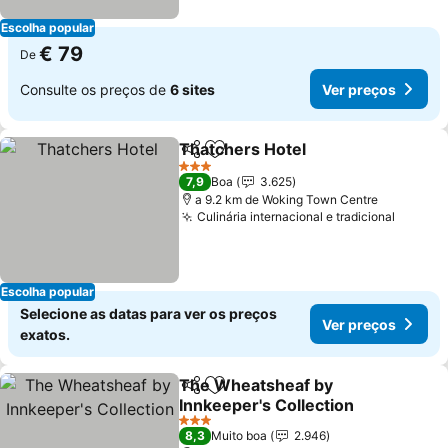
Escolha popular
€ 79
De
Consulte os preços de
6 sites
Ver preços
Thatchers Hotel
Partilhar
Adicionar aos favoritos
Ver preço
3 Estrelas
7,9
Boa
3.625
a 9.2 km de Woking Town Centre
Culinária internacional e tradicional
Ver pr
Escolha popular
Selecione as datas para ver os preços
Ver preços
exatos.
The Wheatsheaf by
Partilhar
Adicionar aos favoritos
Innkeeper's Collection
Ver preços
3 Estrelas
8,3
Muito boa
2.946