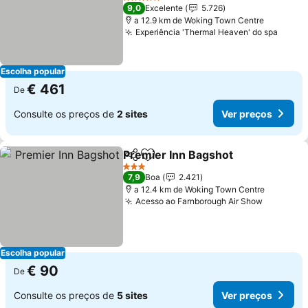
Ver preços
5 Estrelas
9,0
Excelente
5.726
a 12.9 km de Woking Town Centre
Experiência 'Thermal Heaven' do spa
Ver p
Escolha popular
€ 461
De
Consulte os preços de
2 sites
Ver preços
Premier Inn Bagshot
Partilhar
Adicionar aos favoritos
Ver p
3 Estrelas
7,9
Boa
2.421
a 12.4 km de Woking Town Centre
Acesso ao Farnborough Air Show
Ver preç
Escolha popular
€ 90
De
Consulte os preços de
5 sites
Ver preços