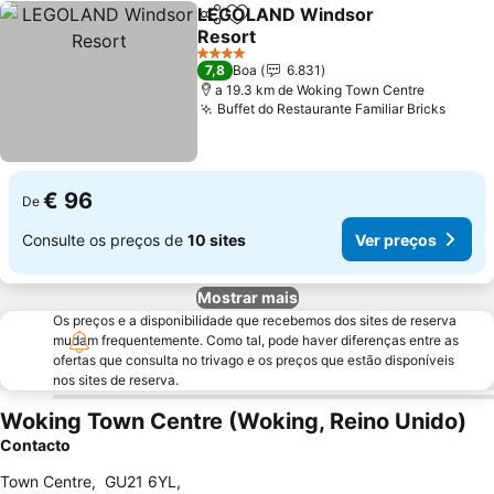
LEGOLAND Windsor
Partilhar
Adicionar aos favoritos
Resort
Ver preços
4 Estrelas
7,8
Boa
6.831
a 19.3 km de Woking Town Centre
Buffet do Restaurante Familiar Bricks
Ver p
€ 96
De
Consulte os preços de
10 sites
Ver preços
Mostrar mais
Os preços e a disponibilidade que recebemos dos sites de reserva
mudam frequentemente. Como tal, pode haver diferenças entre as
ofertas que consulta no trivago e os preços que estão disponíveis
nos sites de reserva.
Woking Town Centre (Woking, Reino Unido)
Contacto
Town Centre
,
GU21 6YL
,