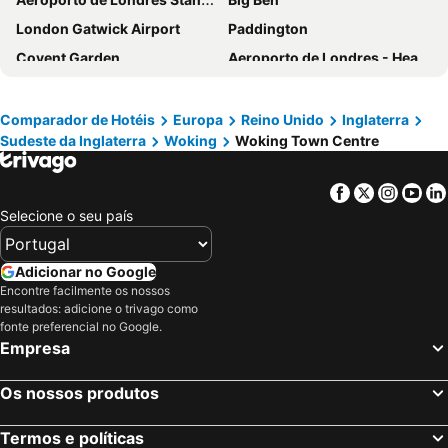
Travelodge Leatherhead
Hilton Woking
London Gatwick Airport
Paddington
Premier Inn Sunbury Kempton Park
Holiday Inn Express, London Heathrow T5
Covent Garden
Aeroporto de Londres - Heathrow
De Vere Horsley Estate
Ramada by Wyndham Cobham
Liverpool Street Station
Soho
Mandolay Hotel Guildford
Travelodge Farnborough Central
Kings Cross
Metrô de Londres
Travelodge Egham
Premier Inn Chessington
Comparador de Hotéis
Europa
Reino Unido
Inglaterra
Sudeste da Inglaterra
Woking
Woking Town Centre
Paddington Station
Piccadilly Circus
Holiday Inn London - Shepperton By Ihg
B&B HOTEL London Heathrow
Kensington
South Kensington
Great Fosters
Travelodge Chertsey
Facebook
Twitter
Insta
Yo
Camden Town
The O2 Arena
Sunday London Staines-upon-Thames
Travelodge Staines
Selecione o seu país
Victoria
Grosvenor Victoria Casino
Warren Lodge Hotel
Crowne Plaza London Heathrow T4 By Ihg
Picadilly Circus Station
London Luton Airport
Travelodge Bracknell Central
Premier Inn Woking Town Centre
Adicionar no Google
Wembley
Palácio de Buckingham
Encontre facilmente os nossos
Hilton London Heathrow Airport Terminal 5
Premier Inn Farnborough Town Centre
resultados: adicione o trivago como
ExCeL
Notting Hill
Asperion Hotel
De Vere Beaumont Estate
fonte preferencial no Google.
Empresa
Trafalgar Square
London Bridge
Holiday Inn Guildford By Ihg
Premier Inn Staines-upon-Thames hotel
Tower Bridge
Oxford Street
Harbour Hotel Guildford
Travelodge Camberley Central
Os nossos produtos
St Pancras Station
Passeando a Pé em Londres
Premier Inn Farnborough West - Southwood
Village Hotel Farnborough
King's Cross Station
Tottenham Hotspur Stadium
Termos e políticas
DoubleTree by Hilton Woking
The Royal Adelaide Hotel