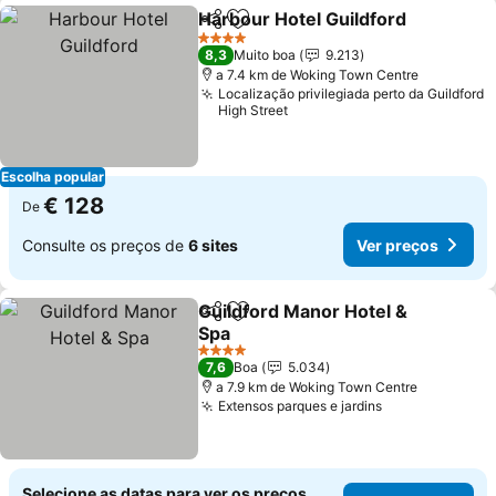
Harbour Hotel Guildford
Partilhar
Adicionar aos favoritos
Ve
4 Estrelas
8,3
Muito boa
9.213
a 7.4 km de Woking Town Centre
Localização privilegiada perto da Guildford
High Street
Escolha popular
€ 128
De
Consulte os preços de
6 sites
Ver preços
Guildford Manor Hotel &
Partilhar
Adicionar aos favoritos
Spa
Ver preços
4 Estrelas
7,6
Boa
5.034
a 7.9 km de Woking Town Centre
Extensos parques e jardins
Ver preços
Selecione as datas para ver os preços