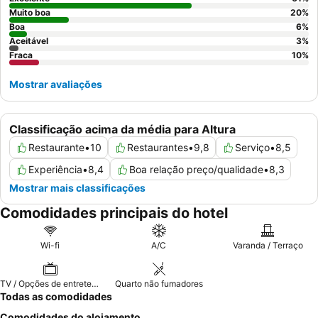
a solicitar um quarto virado para o jardim.
Muito boa
20
%
Boa
6
%
Aceitável
3
%
Fraca
10
%
Mostrar avaliações
Classificação acima da média para Altura
Restaurante
•
10
Restaurantes
•
9,8
Serviço
•
8,5
Experiência
•
8,4
Boa relação preço/qualidade
•
8,3
Mostrar mais classificações
Comodidades principais do hotel
Wi-fi
A/C
Varanda / Terraço
TV / Opções de entretenimento
Quarto não fumadores
Todas as comodidades
Comodidades do alojamento