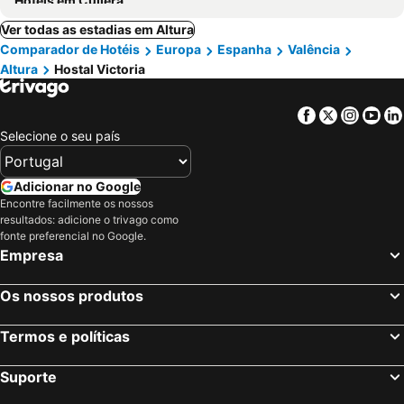
Hotéis em Cullera
Ver todas as estadias em Altura
Comparador de Hotéis
Europa
Espanha
Valência
Altura
Hostal Victoria
Facebook
Twitter
Insta
Yo
Selecione o seu país
Adicionar no Google
Encontre facilmente os nossos
resultados: adicione o trivago como
fonte preferencial no Google.
Empresa
Os nossos produtos
Termos e políticas
Suporte