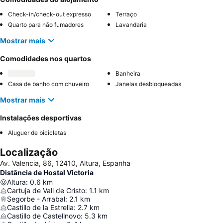
Check-in/check-out expresso
Terraço
Quarto para não fumadores
Lavandaria
Mostrar mais
Comodidades nos quartos
Banheira
Casa de banho com chuveiro
Janelas desbloqueadas
Mostrar mais
Instalações desportivas
Aluguer de bicicletas
Localização
Av. Valencia, 86, 12410, Altura, Espanha
Distância de Hostal Victoria
Altura
:
0.6
km
Cartuja de Vall de Cristo
:
1.1
km
Segorbe - Arrabal
:
2.1
km
Castillo de la Estrella
:
2.7
km
Castillo de Castellnovo
:
5.3
km