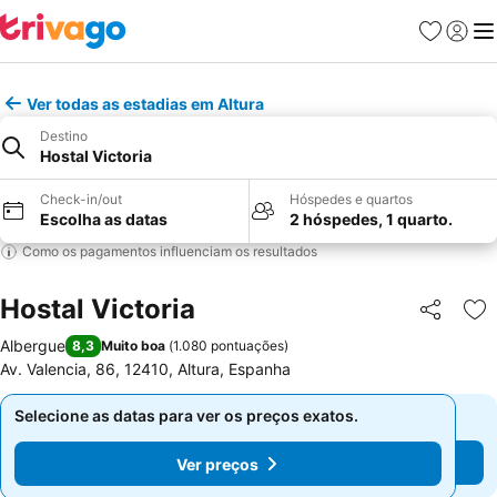
Favoritos
Iniciar
Me
Ver todas as estadias em Altura
Destino
Hostal Victoria
Check-in/out
Hóspedes e quartos
Escolha as datas
2 hóspedes, 1 quarto.
Como os pagamentos influenciam os resultados
Hostal Victoria
Partilhar
Ad
Albergue
8,3
Muito boa
(
1.080 pontuações
)
Av. Valencia, 86, 12410, Altura, Espanha
Selecione as datas para ver os preços exatos.
Selecione as datas para ver os preços exatos.
Ver preços
Ver preços