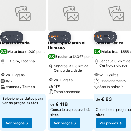
Albergue
Hotel
Hotel
4 Estrelas
3 Estrelas
Partilhar
Adicionar aos favoritos
Partilhar
Adicionar aos favoritos
Partilhar
Adicionar
Hostal Victoria
Hotel Spa Martín el
Hotel De Jerica
Humano
8,3
8,4
Muito boa
(
1.080 pontuações
)
Muito boa
(
1.888
8,6
Excelente
(
2.067 pontuações
)
Altura, Espanha
Jérica, a 0.2 km de
Centro da cidade
Segorbe, a 0.8 km de
Centro da cidade
Wi-Fi grátis
Wi-Fi grátis
Wi-Fi grátis
A/C
Estacionamento
Spa
Varanda / Terraço
Aceita animais
Estacionamento
Selecione as datas para
€ 83
de
ver os preços exatos.
€ 118
de
Consulte os preços de
4
Consulte os preços 
sites
sites
Ver preços
Ver preços
Ver preços