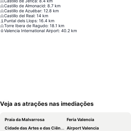
Castillo de Jérica
:
8.4
km
Castillo de Almonacid
:
8.7
km
Castillo de Azuébar
:
12.8
km
Castillo del Real
:
14
km
Puntal dels Llops
:
16.4
km
Torre Ibera de Ragudo
:
18.1
km
Valencia International Airport
:
40.2
km
Veja as atrações nas imediações
Ampliar mapa
Praia da Malvarrosa
Feria Valencia
Cidade das Artes e das Ciências
Airport Valencia