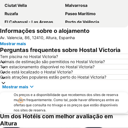
Ciutat Vella
Malvarrosa
Ruzafa
Paseo Marítimo
El Cabanyal - Las Arenas
Porto de Valência
Informações sobre o alojamento
Circuit Ricardo Tormo
El Pinar
Av. Valencia, 86, 12410, Altura, Espanha
Bairro histórico
Catedral de Valencia
Mostrar mais
Eixample
L'Oceanogràfic
Perguntas frequentes sobre Hostal Victoria
Mercado Central
Entradas Oceanografic Ciudad de las Artes
Tem piscina no Hostal Victoria?
Animais de estimação são permitidos no Hostal Victoria?
Racó de Mar
De la Patacona
Tem estacionamento disponível no Hostal Victoria?
Metrô de Valência
Palau de Congressos València
Onde está localizado o Hostal Victoria?
Quais atrações populares estão perto do Hostal Victoria?
Norte
Puerto Sagunto
Mostrar mais
Quatre Carreres
Camins al Grau
Os preços e a disponibilidade que recebemos dos sites de reserva
Malilla
Port Saplaya Sur
mudam frequentemente. Como tal, pode haver diferenças entre as
Mestalla Camp del Valencia
Benimaclet
ofertas que consulta no trivago e os preços que estão disponíveis
nos sites de reserva.
9 d'Octubre
Museu das Ciências Príncipe Felipe
Um dos Hotéis com melhor avaliação em
La Punta
Torrefiel
Altura