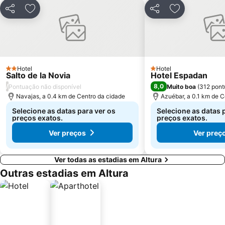
Jardin Botànico
Calle de Colón
Partilhar
Adicionar aos favoritos
Partilhar
Adicionar aos
Faro del Grao
Extramurs
Las Fallas
Cabañal - Cañamelar
L'Umbracle
Fuente de los baños
Arenal Sound
Palacio de Congresos de Valencia
Hotel
Hotel
2 Estrelas
1 Estrelas
Salto de la Novia
Hotel Espadan
Campanar
Sant Antoni
/
8,0
Pontuação não disponível
Muito boa
(
312 pon
Exposició
Turia River Gardens - Gulliver Park
Navajas, a 0.4 km de Centro da cidade
Azuébar, a 0.1 km de C
Calle Don Juan de Austria
Calle Jorge Juan
Selecione as datas para ver os
Selecione as datas 
preços exatos.
preços exatos.
Ver preços
Ver preç
Ver todas as estadias em Altura
Outras estadias em Altura