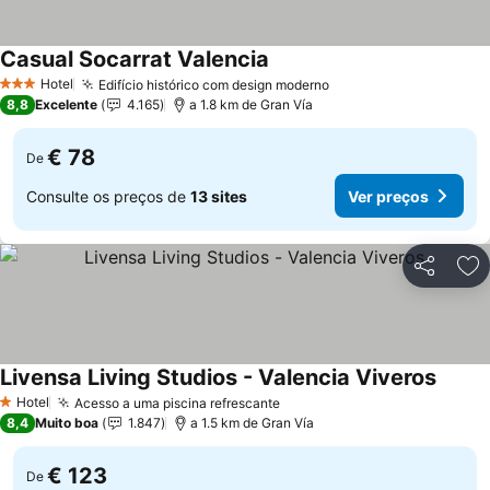
Casual Socarrat Valencia
Hotel
Edifício histórico com design moderno
3 Estrelas
8,8
Excelente
4.165
a 1.8 km de Gran Vía
€ 78
De
Consulte os preços de
13 sites
Ver preços
Partilhar
Ad
Livensa Living Studios - Valencia Viveros
Hotel
Acesso a uma piscina refrescante
1 Estrelas
8,4
Muito boa
1.847
a 1.5 km de Gran Vía
€ 123
De