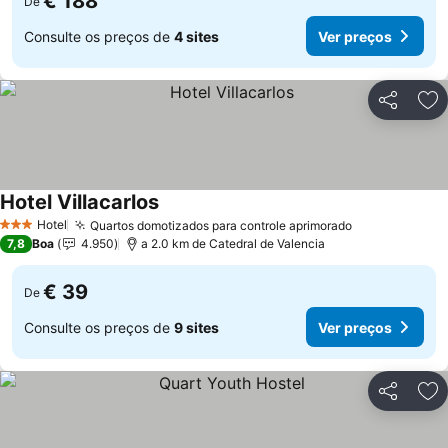
€ 188
De
Consulte os preços de
4 sites
Ver preços
Partilhar
Ad
Hotel Villacarlos
Hotel
Quartos domotizados para controle aprimorado
3 Estrelas
7,8
Boa
4.950
a 2.0 km de Catedral de Valencia
€ 39
De
Consulte os preços de
9 sites
Ver preços
Partilhar
Ad