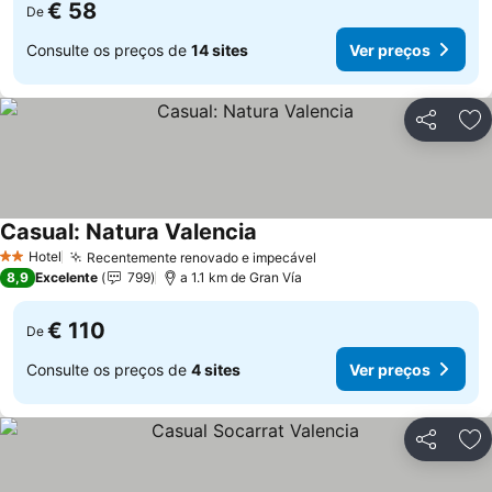
€ 58
De
Consulte os preços de
14 sites
Ver preços
Partilhar
Ad
Casual: Natura Valencia
Hotel
Recentemente renovado e impecável
2 Estrelas
8,9
Excelente
799
a 1.1 km de Gran Vía
€ 110
De
Consulte os preços de
4 sites
Ver preços
Partilhar
Ad