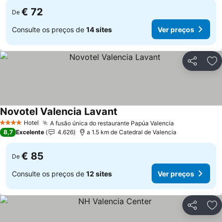
€ 72
De
Consulte os preços de
14 sites
Ver preços
Partilhar
Ad
Novotel Valencia Lavant
Hotel
A fusão única do restaurante Papúa Valencia
4 Estrelas
8,7
Excelente
4.626
a 1.5 km de Catedral de Valencia
€ 85
De
Consulte os preços de
12 sites
Ver preços
Partilhar
Ad