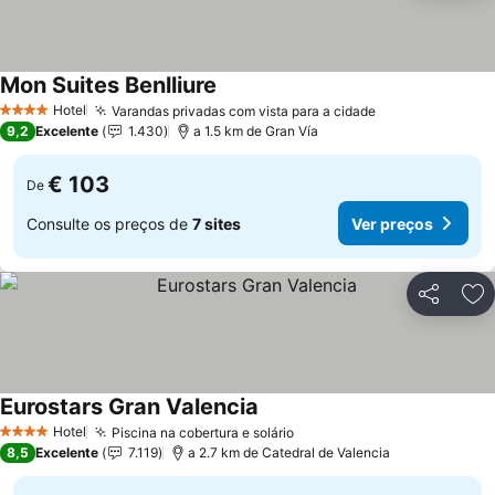
Mon Suites Benlliure
Hotel
Varandas privadas com vista para a cidade
4 Estrelas
9,2
Excelente
1.430
a 1.5 km de Gran Vía
€ 103
De
Consulte os preços de
7 sites
Ver preços
Partilhar
Ad
Eurostars Gran Valencia
Hotel
Piscina na cobertura e solário
4 Estrelas
8,5
Excelente
7.119
a 2.7 km de Catedral de Valencia