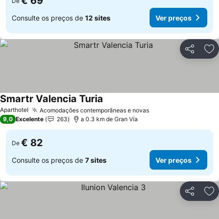
€ 69
De
Consulte os preços de
12 sites
Ver preços
Partilhar
Ad
Smartr Valencia Turia
Aparthotel
Acomodações contemporâneas e novas
9,0
Excelente
263
a 0.3 km de Gran Vía
€ 82
De
Consulte os preços de
7 sites
Ver preços
Partilhar
Ad