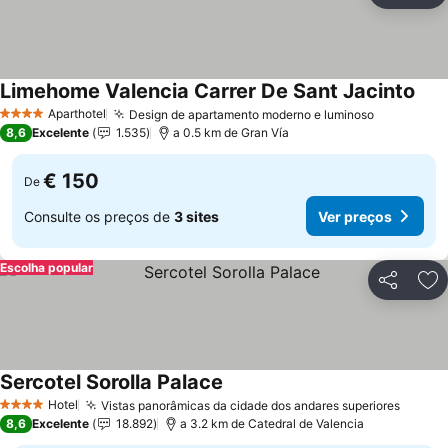
Limehome Valencia Carrer De Sant Jacinto
Aparthotel
Design de apartamento moderno e luminoso
4 Estrelas
8,6
Excelente
1.535
a 0.5 km de Gran Vía
€ 150
De
Consulte os preços de
3 sites
Ver preços
Escolha popular
Partilhar
Ad
Sercotel Sorolla Palace
Hotel
Vistas panorâmicas da cidade dos andares superiores
4 Estrelas
8,6
Excelente
18.892
a 3.2 km de Catedral de Valencia