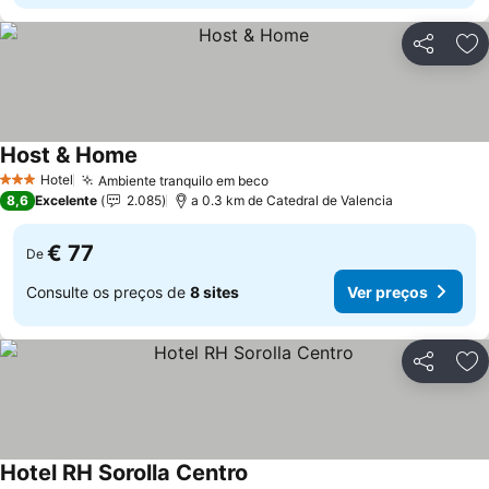
Partilhar
Ad
Host & Home
Hotel
Ambiente tranquilo em beco
3 Estrelas
8,6
Excelente
2.085
a 0.3 km de Catedral de Valencia
€ 77
De
Consulte os preços de
8 sites
Ver preços
Partilhar
Ad
Hotel RH Sorolla Centro