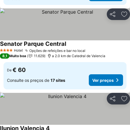
Partilhar
Ad
Senator Parque Central
Hotel
Opções de refeições e bar no local
4 Estrelas
8,1
Muito boa
11.629
a 2.0 km de Catedral de Valencia
€ 60
De
Consulte os preços de
17 sites
Ver preços
Partilhar
Ad
Ilunion Valencia 4