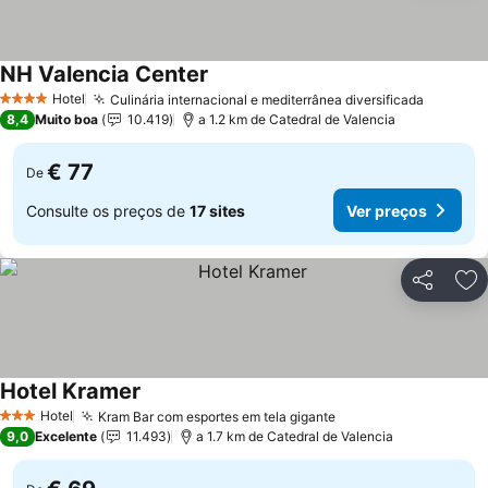
NH Valencia Center
Hotel
Culinária internacional e mediterrânea diversificada
4 Estrelas
8,4
Muito boa
10.419
a 1.2 km de Catedral de Valencia
€ 77
De
Consulte os preços de
17 sites
Ver preços
Partilhar
Ad
Hotel Kramer
Hotel
Kram Bar com esportes em tela gigante
3 Estrelas
9,0
Excelente
11.493
a 1.7 km de Catedral de Valencia