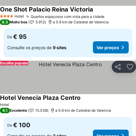
One Shot Palacio Reina Victoria
Hotel
Quartos espaçosos com vista para a cidade
4 Estrelas
8,3
Muito boa
5.912
a 0.6 km de Catedral de Valencia
€ 95
De
Consulte os preços de
9 sites
Ver preços
Escolha popular
Partilhar
Ad
Hotel Venecia Plaza Centro
Hotel
9,1
Excelente
15.038
a 0.6 km de Catedral de Valencia
€ 100
De
Consulte os preços de
2 sites
Ver preços