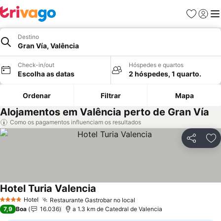
Favoritos
Iniciar
Me
Destino
Gran Vía, Valência
Check-in/out
Hóspedes e quartos
Escolha as datas
2 hóspedes, 1 quarto.
Ordenar
Filtrar
Mapa
Alojamentos em Valência perto de Gran Vía
Como os pagamentos influenciam os resultados
Partilhar
Ad
Hotel Turia Valencia
Hotel
Restaurante Gastrobar no local
4 Estrelas
7,9
Boa
16.036
a 1.3 km de Catedral de Valencia