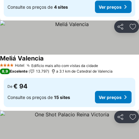
Consulte os preços de
4 sites
Ver preços
Partilhar
Ad
Meliá Valencia
Hotel
Edifício mais alto com vistas da cidade
4 Estrelas
8,9
Excelente
13.797
a 3.1 km de Catedral de Valencia
€ 94
De
Consulte os preços de
15 sites
Ver preços
Partilhar
Ad