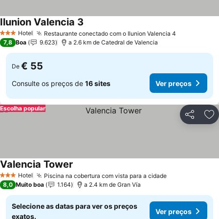
Ilunion Valencia 3
Hotel
Restaurante conectado com o Ilunion Valencia 4
3 Estrelas
7,8
Boa
9.623
a 2.6 km de Catedral de Valencia
€ 55
De
Consulte os preços de
16 sites
Ver preços
Escolha popular
Partilhar
Ad
Valencia Tower
Hotel
Piscina na cobertura com vista para a cidade
3 Estrelas
8,0
Muito boa
1.164
a 2.4 km de Gran Vía
Selecione as datas para ver os preços
Ver preços
exatos.