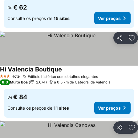
€ 62
De
Consulte os preços de
15 sites
Ver preços
Partilhar
Ad
Hi Valencia Boutique
Hotel
Edifício histórico com detalhes elegantes
3 Estrelas
8,0
Muito boa
2.674
a 0.5 km de Catedral de Valencia
€ 84
De
Consulte os preços de
11 sites
Ver preços
Partilhar
Ad