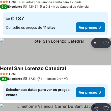
Hotel
Quartos com varanda e vista para a cidade
3 Estrelas
9,0
Excelente
7.545
a 0.8 km de Catedral de Valencia
€ 137
De
Consulte os preços de
11 sites
Ver preços
Partilhar
Ad
Hotel San Lorenzo Catedral
Hotel
3 Estrelas
9,1
Excelente
573
a 1.1 km de Gran Vía
Selecione as datas para ver os preços
Ver preços
exatos.
Partilhar
Ad