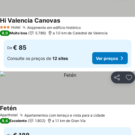
Hi Valencia Canovas
Hotel
Alojamento em edifício histórico
3 Estrelas
8,0
Muito boa
5.786
a 1.0 km de Catedral de Valencia
€ 85
De
Consulte os preços de
12 sites
Ver preços
Partilhar
Ad
Fetén
Aparthotel
Apartamentos com terraço e vista para a cidade
9,4
Excelente
1.802
a 1.1 km de Gran Vía