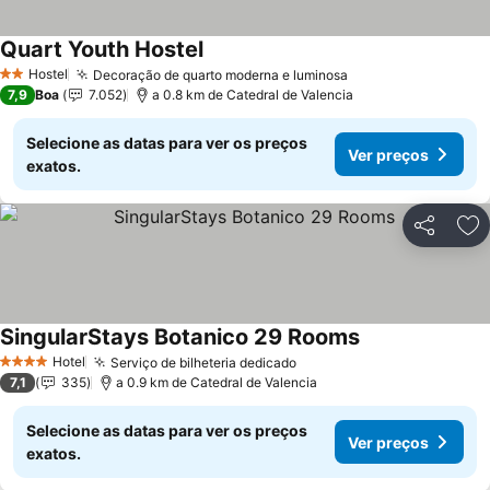
Quart Youth Hostel
Hostel
Decoração de quarto moderna e luminosa
2 Estrelas
7,9
Boa
7.052
a 0.8 km de Catedral de Valencia
Selecione as datas para ver os preços
Ver preços
exatos.
Partilhar
Ad
SingularStays Botanico 29 Rooms
Hotel
Serviço de bilheteria dedicado
4 Estrelas
7,1
335
a 0.9 km de Catedral de Valencia
Selecione as datas para ver os preços
Ver preços
exatos.