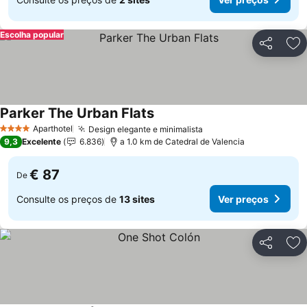
Escolha popular
Partilhar
Ad
Parker The Urban Flats
Aparthotel
Design elegante e minimalista
4 Estrelas
9,3
Excelente
6.836
a 1.0 km de Catedral de Valencia
€ 87
De
Consulte os preços de
13 sites
Ver preços
Partilhar
Ad