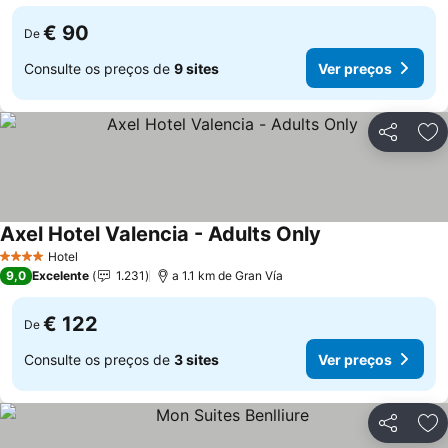
€ 90
De
Consulte os preços de
9 sites
Ver preços
Partilhar
Ad
Axel Hotel Valencia - Adults Only
Hotel
4 Estrelas
9,0
Excelente
1.231
a 1.1 km de Gran Vía
€ 122
De
Consulte os preços de
3 sites
Ver preços
Partilhar
Ad