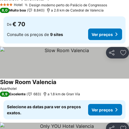
Hotel
Design moderno perto do Palácio de Congressos
4 Estrelas
8,0
Muito boa
8.840
a 2.6 km de Catedral de Valencia
€ 70
De
Consulte os preços de
9 sites
Ver preços
Partilhar
Ad
Slow Room Valencia
Aparthotel
8,9
Excelente
683
a 1.8 km de Gran Vía
Selecione as datas para ver os preços
Ver preços
exatos.