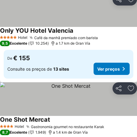
Partilhar
Ad
Only YOU Hotel Valencia
Hotel
Café da manhã premiado com barista
5 Estrelas
9,5
Excelente
10.254
a 1.7 km de Gran Vía
€ 155
De
Consulte os preços de
13 sites
Ver preços
Partilhar
Ad
One Shot Mercat
Hotel
Gastronomia gourmet no restaurante Karak
4 Estrelas
8,7
Excelente
1.949
a 1.4 km de Gran Vía