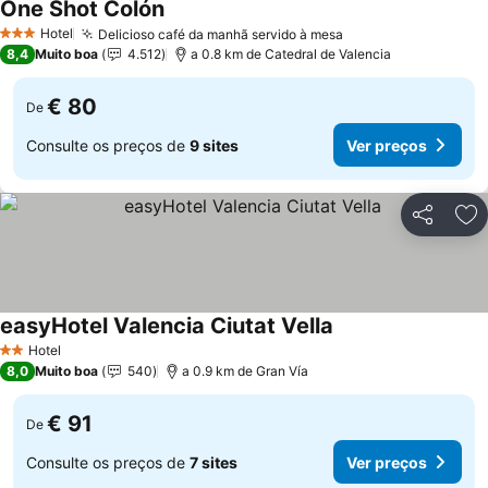
One Shot Colón
Hotel
Delicioso café da manhã servido à mesa
3 Estrelas
8,4
Muito boa
4.512
a 0.8 km de Catedral de Valencia
€ 80
De
Consulte os preços de
9 sites
Ver preços
Partilhar
Ad
easyHotel Valencia Ciutat Vella
Hotel
2 Estrelas
8,0
Muito boa
540
a 0.9 km de Gran Vía
€ 91
De
Consulte os preços de
7 sites
Ver preços