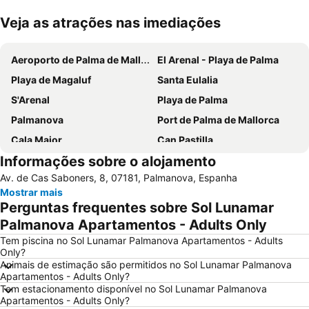
Veja as atrações nas imediações
Ampliar mapa
Aeroporto de Palma de Mallorca
El Arenal - Playa de Palma
Playa de Magaluf
Santa Eulalia
S'Arenal
Playa de Palma
Palmanova
Port de Palma de Mallorca
Cala Major
Can Pastilla
Informações sobre o alojamento
Es Trenc
Puerto de Port de Soller
Av. de Cas Saboners, 8, 07181, Palmanova, Espanha
Golf de Andratx
Santa Ponça
Mostrar mais
Platja de Torà o Platja Peguera Torà
Polígono de Levante
Perguntas frequentes sobre Sol Lunamar
Platja de Palma
Riu Centre Palace
Palmanova Apartamentos - Adults Only
Cala Comtessa
House of Katmandu
Tem piscina no Sol Lunamar Palmanova Apartamentos - Adults
Only?
Cala Blanca - Platja de Palmanova
Platja Palmira o Platja Peguera Palmira o Platja des Pouet
Animais de estimação são permitidos no Sol Lunamar Palmanova
Apartamentos - Adults Only?
Puerto de Valdemossa - Sa Marina
Paseo Marítimo
Tem estacionamento disponível no Sol Lunamar Palmanova
Placa Major
Ballonfahrt mit All in One Mallorca
Apartamentos - Adults Only?