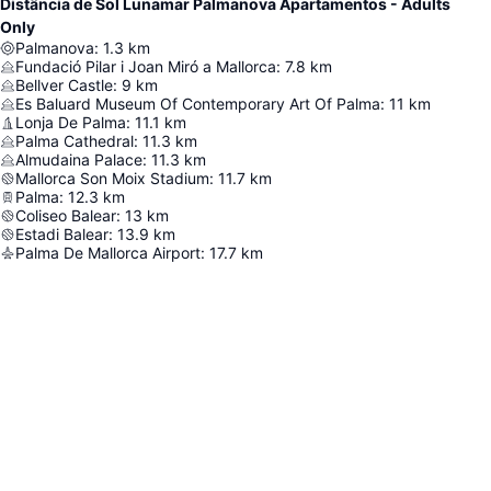
Distância de Sol Lunamar Palmanova Apartamentos - Adults
Only
Palmanova
:
1.3
km
Fundació Pilar i Joan Miró a Mallorca
:
7.8
km
Bellver Castle
:
9
km
Es Baluard Museum Of Contemporary Art Of Palma
:
11
km
Lonja De Palma
:
11.1
km
Palma Cathedral
:
11.3
km
Almudaina Palace
:
11.3
km
Mallorca Son Moix Stadium
:
11.7
km
Palma
:
12.3
km
Coliseo Balear
:
13
km
Estadi Balear
:
13.9
km
Palma De Mallorca Airport
:
17.7
km