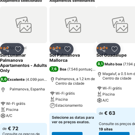
Alojamento selecionado
Alojamentos semelhantes
Aparthotel
Hotel
Hotel
3 Estrelas
4 Estrelas
4 Estrelas
Partilhar
Adicionar aos favoritos
Partilhar
Adicionar aos favoritos
Partilhar
Adicionar
Sol Lunamar
Sol Palmanova
Sol Guadalupe
Palmanova
Mallorca
8,1
Muito boa
(
7.194
Apartamentos - Adults
7,6
Boa
(
7.546 pontuações
)
Only
Magaluf, a 0.5 km 
Centro da cidade
Palmanova, a 1.2 km de
8,6
Excelente
(
4.099 pontuações
)
Centro da cidade
Wi-Fi grátis
Palmanova, Espanha
Wi-Fi grátis
Piscina
Piscina
A/C
Wi-Fi grátis
Estacionamento
Piscina
€ 63
de
A/C
Selecione as datas para
ver os preços exatos.
Consulte os preços d
€ 72
de
19 sites
Consulte os preços de