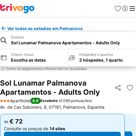
Favoritos
Iniciar
Me
Ver todas as estadias em Palmanova
Destino
Sol Lunamar Palmanova Apartamentos - Adults Only
Check-in/out
Hóspedes e quartos
Escolha as datas
2 hóspedes, 1 quarto.
Como os pagamentos influenciam os resultados
Sol Lunamar Palmanova
Apartamentos - Adults Only
Partilhar
Ad
Aparthotel
8,6
Excelente
(
4.099 pontuações
)
3 Estrelas
Av. de Cas Saboners, 8, 07181, Palmanova, Espanha
€ 72
€ 72
de
de
Consulte os preços de
14 sites
Consulte os preços de
14 sites