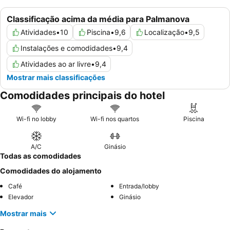
Classificação acima da média para Palmanova
Atividades
•
10
Piscina
•
9,6
Localização
•
9,5
Instalações e comodidades
•
9,4
Atividades ao ar livre
•
9,4
Mostrar mais classificações
Comodidades principais do hotel
Wi-fi no lobby
Wi-fi nos quartos
Piscina
A/C
Ginásio
Todas as comodidades
Comodidades do alojamento
Café
Entrada/lobby
Elevador
Ginásio
Mostrar mais