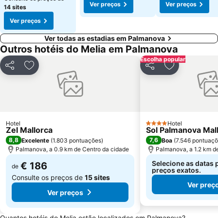
Ver preços
Ver preços
14 sites
Ver preços
Ver todas as estadias em Palmanova
Outros hotéis do Melia em Palmanova
Escolha popular
Partilhar
Adicionar aos favoritos
Partilhar
Adicionar aos
Hotel
Hotel
4 Estrelas
Zel Mallorca
Sol Palmanova Mal
8,8
7,6
Excelente
(
1.803 pontuações
)
Boa
(
7.546 pontuaç
Palmanova, a 0.9 km de Centro da cidade
Palmanova, a 1.2 km d
Selecione as datas 
€ 186
de
preços exatos.
Consulte os preços de
15 sites
Ver preç
Ver preços
Quantos hotéis do Melia estão localizados em Palmanova?