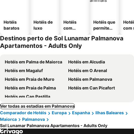
Hotéis
Hotéis de
Hotéis
Hotéis que
Hoté
baratos
luxo
com
permitem
com 
piscinas
animais
Destinos perto de Sol Lunamar Palmanova
Apartamentos - Adults Only
Hotéis em Palma de Maiorca
Hotéis em Alcudia
Hotéis em Magaluf
Hotéis em O Arenal
Hotéis em Praia de Muro
Hotéis em Palmanova
Hotéis em Praia de Palma
Hotéis em Can Picafort
Hotéis em Can Pastilla
Ver todas as estadias em Palmanova
Comparador de Hotéis
Europa
Espanha
Ilhas Baleares
Maiorca
Palmanova
Sol Lunamar Palmanova Apartamentos - Adults Only