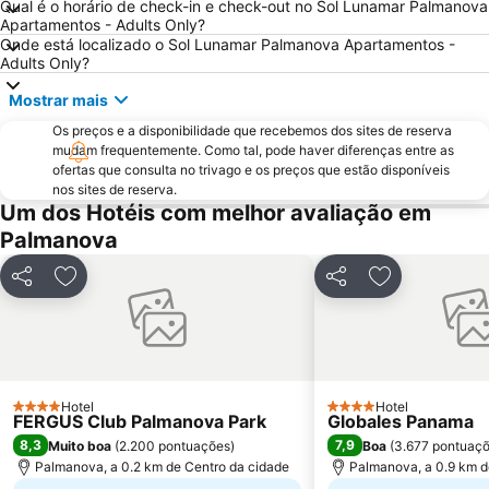
Qual é o horário de check-in e check-out no Sol Lunamar Palmanova
Santa Catalina
Centro Comercial Porto Pi
Apartamentos - Adults Only?
Onde está localizado o Sol Lunamar Palmanova Apartamentos -
Les Meravelles
Aqualand
Adults Only?
San Sebastián
Cala Pi' de Llucmajor
Mostrar mais
Portals Vells
Club Marítim San Antonio de la Playa
Os preços e a disponibilidade que recebemos dos sites de reserva
Pabisa Beach Club
Sant Jordi
mudam frequentemente. Como tal, pode haver diferenças entre as
ofertas que consulta no trivago e os preços que estão disponíveis
Catedral de Sa Seu
Centre
nos sites de reserva.
Portixol
Palma Aquarium
Um dos Hotéis com melhor avaliação em
Palmanova
Mega Park
Platja La Romana o Platja Peguera Romana o Platja dels Morts
Son Peretó
Passeios por Palma de Mallorca
Partilhar
Adicionar aos favoritos
Partilhar
Adicionar aos
RIU Center
Ballermann 6
Cala Deiá
Ses Covetes
Port de Portals
Club Nàutic Santa Ponça
Hotel
Hotel
4 Estrelas
4 Estrelas
FERGUS Club Palmanova Park
Globales Panama
8,3
7,9
Muito boa
(
2.200 pontuações
)
Boa
(
3.677 pontuaç
Palmanova, a 0.2 km de Centro da cidade
Palmanova, a 0.9 km d