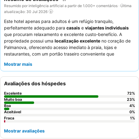
Resumido por inteligência artificial a partir de 1.000+ comentários · Última
atualização: 30 Jul 2026
Este hotel apenas para adultos é um refúgio tranquilo,
perfeitamente adequado para
casais
e
viajantes individuais
que procuram relaxamento e excelente custo-benefício. A
propriedade possui uma
localização excelente
no coração de
Palmanova, oferecendo acesso imediato à praia, lojas e
restaurantes, com um portão traseiro conveniente que
proporciona entrada direta para a Praia de Palmanova. Os
Mostrar mais
hóspedes podem desfrutar de uma
piscina
espaçosa e limpa
com espreguiçadeiras em abundância, ideal para relaxar. Os
funcionários excecionais recebem consistentemente elogios
Avaliações dos hóspedes
pelo seu serviço simpático e atencioso, enquanto a
comida do
bar da piscina
é um destaque pela sua qualidade e preços
Excelente
72
%
razoáveis, com atenção especial para acomodar
opções sem
Muito boa
23
%
glúten
Boa
. Para uma experiência mais tranquila, os hóspedes
4
%
Aceitável
0
%
recomendam solicitar um quarto virado para o jardim.
Fraca
1
%
Mostrar avaliações