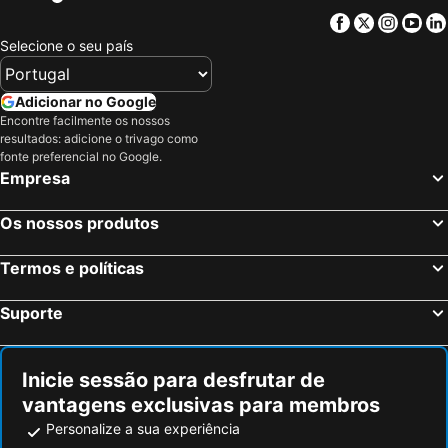
Facebook
Twitter
Insta
Yo
Selecione o seu país
Adicionar no Google
Encontre facilmente os nossos
resultados: adicione o trivago como
fonte preferencial no Google.
Empresa
Os nossos produtos
Termos e políticas
Suporte
Inicie sessão para desfrutar de
vantagens exclusivas para membros
Personalize a sua experiência