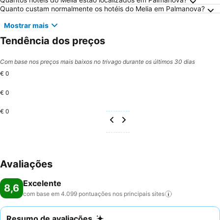
Perguntas Frequentes sobre Palmanova
Quanto custam normalmente os hotéis do Melia em Palmanova?
Mostrar mais
Tendência dos preços
Com base nos preços mais baixos no trivago durante os últimos 30 dias
€ 0
€ 0
€ 0
Avaliações
Excelente
8,6
com base em 4.099 pontuações nos principais
sites
Resumo de avaliações