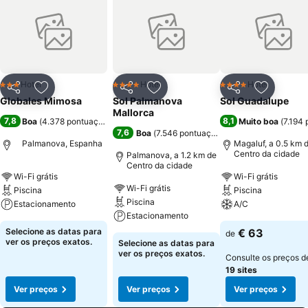
Hotel
Hotel
Hotel
3 Estrelas
4 Estrelas
4 Estrelas
Partilhar
Adicionar aos favoritos
Partilhar
Adicionar aos favoritos
Partilhar
Adicionar
Globales Mimosa
Sol Palmanova
Sol Guadalupe
Mallorca
7,8
8,1
Boa
(
4.378 pontuações
)
Muito boa
(
7.194
7,6
Boa
(
7.546 pontuações
)
Palmanova, Espanha
Magaluf, a 0.5 km 
Centro da cidade
Palmanova, a 1.2 km de
Centro da cidade
Wi-Fi grátis
Wi-Fi grátis
Wi-Fi grátis
Piscina
Piscina
Piscina
Estacionamento
A/C
Estacionamento
Selecione as datas para
€ 63
de
ver os preços exatos.
Selecione as datas para
ver os preços exatos.
Consulte os preços d
19 sites
Ver preços
Ver preços
Ver preços