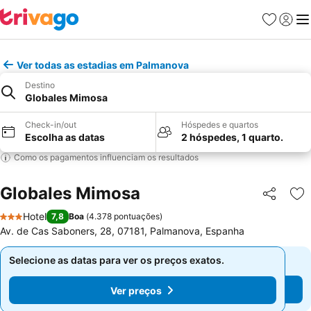
Favoritos
Iniciar
Me
Ver todas as estadias em Palmanova
Destino
Globales Mimosa
Check-in/out
Hóspedes e quartos
Escolha as datas
2 hóspedes, 1 quarto.
Como os pagamentos influenciam os resultados
Globales Mimosa
Partilhar
Ad
Hotel
7,8
Boa
(
4.378 pontuações
)
3 Estrelas
Av. de Cas Saboners, 28, 07181, Palmanova, Espanha
Selecione as datas para ver os preços exatos.
Selecione as datas para ver os preços exatos.
Ver preços
Ver preços