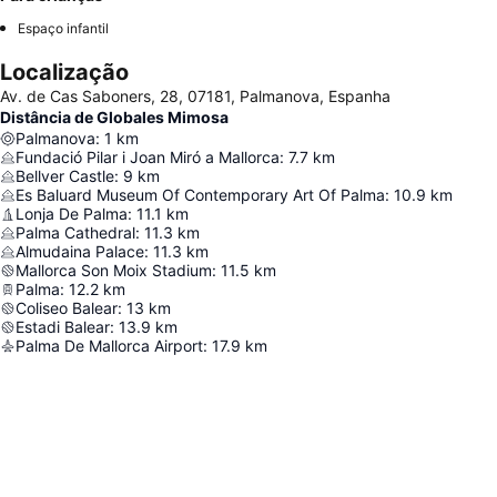
Espaço infantil
Localização
Av. de Cas Saboners, 28, 07181, Palmanova, Espanha
Distância de Globales Mimosa
Palmanova
:
1
km
Fundació Pilar i Joan Miró a Mallorca
:
7.7
km
Bellver Castle
:
9
km
Es Baluard Museum Of Contemporary Art Of Palma
:
10.9
km
Lonja De Palma
:
11.1
km
Palma Cathedral
:
11.3
km
Almudaina Palace
:
11.3
km
Mallorca Son Moix Stadium
:
11.5
km
Palma
:
12.2
km
Coliseo Balear
:
13
km
Estadi Balear
:
13.9
km
Palma De Mallorca Airport
:
17.9
km