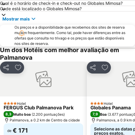
Cala Blanca - Platja de Palmanova
Platja Palmira o Platja Peguera Palmira o Platja des Pouet
Qual é o horário de check-in e check-out no Globales Mimosa?
Onde está localizado o Globales Mimosa?
Puerto de Valdemossa - Sa Marina
Paseo Marítimo
Mostrar mais
Placa Major
Ballonfahrt mit All in One Mallorca
Os preços e a disponibilidade que recebemos dos sites de reserva
Santa Catalina
Centro Comercial Porto Pi
mudam frequentemente. Como tal, pode haver diferenças entre as
Les Meravelles
Aqualand
ofertas que consulta no trivago e os preços que estão disponíveis
nos sites de reserva.
San Sebastián
Cala Pi' de Llucmajor
Um dos Hotéis com melhor avaliação em
Portals Vells
Club Marítim San Antonio de la Playa
Palmanova
Pabisa Beach Club
Sant Jordi
Partilhar
Adicionar aos favoritos
Partilhar
Adicionar aos
Catedral de Sa Seu
Centre
Portixol
Palma Aquarium
Mega Park
Platja La Romana o Platja Peguera Romana o Platja dels Morts
Son Peretó
Passeios por Palma de Mallorca
Hotel
Hotel
4 Estrelas
4 Estrelas
FERGUS Club Palmanova Park
Globales Panama
RIU Center
Ballermann 6
8,3
7,9
Muito boa
(
2.200 pontuações
)
Boa
(
3.677 pontuaç
Cala Deiá
Ses Covetes
Palmanova, a 0.2 km de Centro da cidade
Palmanova, a 0.9 km d
Port de Portals
Club Nàutic Santa Ponça
Selecione as datas 
€ 171
de
preços exatos.