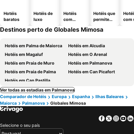
Hotéis
Hotéis de
Hotéis
Hotéis que
Hoté
baratos
luxo
com
permitem
com 
piscinas
animais
Destinos perto de Globales Mimosa
Hotéis em Palma de Maiorca
Hotéis em Alcudia
Hotéis em Magaluf
Hotéis em O Arenal
Hotéis em Praia de Muro
Hotéis em Palmanova
Hotéis em Praia de Palma
Hotéis em Can Picafort
Hotéis em Can Pastilla
Ver todas as estadias em Palmanova
Comparador de Hotéis
Europa
Espanha
Ilhas Baleares
Maiorca
Palmanova
Globales Mimosa
Facebook
Twitter
Insta
Yo
Selecione o seu país