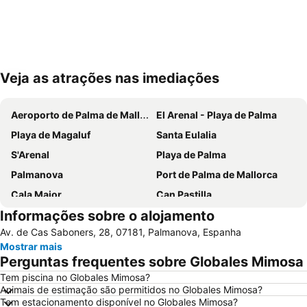
Veja as atrações nas imediações
Ampliar mapa
Aeroporto de Palma de Mallorca
El Arenal - Playa de Palma
Playa de Magaluf
Santa Eulalia
S'Arenal
Playa de Palma
Palmanova
Port de Palma de Mallorca
Cala Major
Can Pastilla
Informações sobre o alojamento
Es Trenc
Puerto de Port de Soller
Av. de Cas Saboners, 28, 07181, Palmanova, Espanha
Golf de Andratx
Santa Ponça
Mostrar mais
Platja de Torà o Platja Peguera Torà
Polígono de Levante
Perguntas frequentes sobre Globales Mimosa
Platja de Palma
Riu Centre Palace
Tem piscina no Globales Mimosa?
Animais de estimação são permitidos no Globales Mimosa?
Cala Comtessa
House of Katmandu
Tem estacionamento disponível no Globales Mimosa?