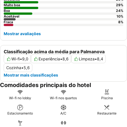
Muito boa
29
%
Boa
24
%
Aceitável
10
%
Fraca
8
%
Mostrar avaliações
Classificação acima da média para Palmanova
Wi-fi
•
9,0
Experiência
•
8,6
Limpeza
•
8,4
Cozinha
•
5,6
Mostrar mais classificações
Comodidades principais do hotel
Wi-fi no lobby
Wi-fi nos quartos
Piscina
Estacionamento
A/C
Restaurante