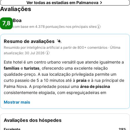
Ver todas as estadias em Palmanova
Avaliações
Boa
7,8
com base em 4.378 pontuações nos principais
sites
Resumo de avaliações
Resumido por inteligência artificial a partir de 800+ comentários · Última
atualização: 30 Jul 2026
Este hotel é um centro urbano versátil que atende igualmente a
famílias
e
turistas
, oferecendo uma excelente relação
qualidade-preço. A sua localização privilegiada permite um
curto passeio de 5 a 10 minutos até à
praia
e à rua principal de
Palma Nova. A propriedade possui uma
área de piscina
consistentemente elogiada, com espreguiçadeiras em
abundância, ideal para relaxar. Os hóspedes destacam
Mostrar mais
consistentemente o pessoal e o serviço excecionais, com a
equipa de animação
a receber elogios especiais pelas suas
atividades envolventes, complementando as diversas e frescas
Avaliações dos hóspedes
seleções de buffet. Para uma experiência mais tranquila,
considere solicitar um quarto virado para o jardim.
Excelente
29
%