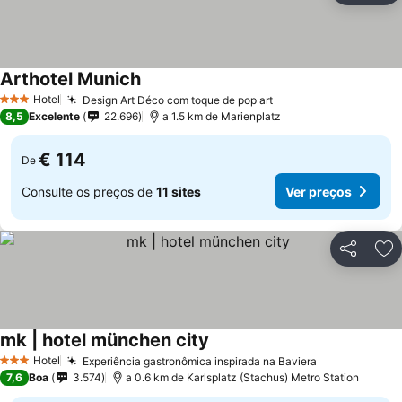
Arthotel Munich
Hotel
Design Art Déco com toque de pop art
3 Estrelas
8,5
Excelente
22.696
a 1.5 km de Marienplatz
€ 114
De
Consulte os preços de
11 sites
Ver preços
Partilhar
Ad
mk | hotel münchen city
Hotel
Experiência gastronômica inspirada na Baviera
3 Estrelas
7,6
Boa
3.574
a 0.6 km de Karlsplatz (Stachus) Metro Station