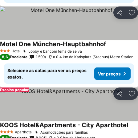
Partilhar
Ad
Motel One München-Hauptbahnhof
Hotel
Lobby e bar com tema de selva
3 Estrelas
8,6
Excelente
1.599
a 0.4 km de Karlsplatz (Stachus) Metro Station
Selecione as datas para ver os preços
Ver preços
exatos.
Escolha popular
Partilhar
Ad
KOOS Hotel&Apartments - City Aparthotel
Aparthotel
Acomodações para famílias
4 Estrelas
8,6
Excelente
8.091
a 0.9 km de Marienplatz