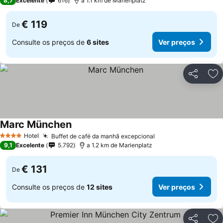
8,7
Excelente
616
a 1.1 km de Marienplatz
€ 119
De
Consulte os preços de
6 sites
Ver preços
Partilhar
Ad
Marc München
Hotel
Buffet de café da manhã excepcional
4 Estrelas
9,1
Excelente
5.792
a 1.2 km de Marienplatz
€ 131
De
Consulte os preços de
12 sites
Ver preços