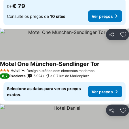
€ 79
De
Consulte os preços de
10 sites
Ver preços
Partilhar
Ad
Motel One München-Sendlinger Tor
Hotel
Design histórico com elementos modernos
3 Estrelas
8,7
Excelente
5.924
a 0.7 km de Marienplatz
Selecione as datas para ver os preços
Ver preços
exatos.
Partilhar
Ad