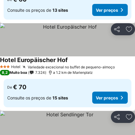
Consulte os preços de
13 sites
Ver preços
Partilhar
Ad
Hotel Europäischer Hof
Hotel
Variedade excecional no buffet de pequeno-almoço
3 Estrelas
8,2
Muito boa
7.324
a 1.2 km de Marienplatz
€ 70
De
Consulte os preços de
15 sites
Ver preços
Partilhar
Ad