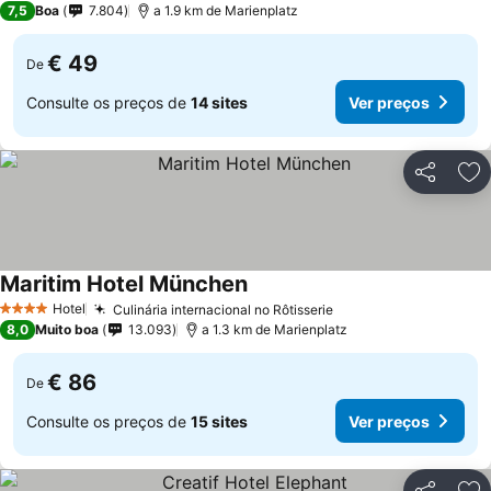
7,5
Boa
7.804
a 1.9 km de Marienplatz
€ 49
De
Consulte os preços de
14 sites
Ver preços
Partilhar
Ad
Maritim Hotel München
Hotel
Culinária internacional no Rôtisserie
4 Estrelas
8,0
Muito boa
13.093
a 1.3 km de Marienplatz
€ 86
De
Consulte os preços de
15 sites
Ver preços