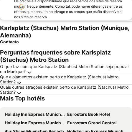
Os preços e a disponibilidade que recebemos dos sites de reserva
mudam frequentemente. Como tal, pode haver diferenças entre as
ofertas que consulta no trivago e os preços que estão disponíveis
nos sites de reserva.
Karlsplatz (Stachus) Metro Station (Munique,
Alemanha)
Contacto
Perguntas frequentes sobre Karlsplatz
(Stachus) Metro Station
O que faz com que Karlsplatz (Stachus) Metro Station seja popular
em Munique?
Que alojamentos existem perto de Karlsplatz (Stachus) Metro
Station?
Quais outras atrações existem perto de Karlsplatz (Stachus) Metro
Station?
Mais Top hotéis
Holiday Inn Express Munich - City East By Ihg
Eurostars Book Hotel
Holiday Inn Express Munich City West by IHG
Eurostars Grand Central
ibis Styles Muenchen Perlach
Holiday Inn Express Munich North By Ihg