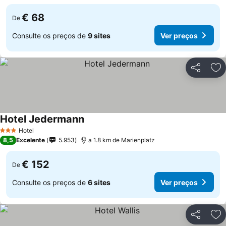
€ 68
De
Consulte os preços de
9 sites
Ver preços
Partilhar
Ad
Hotel Jedermann
Hotel
3 Estrelas
8,5
Excelente
5.953
a 1.8 km de Marienplatz
€ 152
De
Consulte os preços de
6 sites
Ver preços
Partilhar
Ad