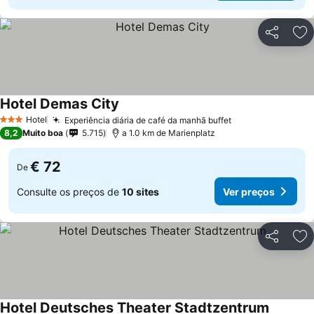
Partilhar
Ad
Hotel Demas City
Hotel
Experiência diária de café da manhã buffet
3 Estrelas
8,2
Muito boa
5.715
a 1.0 km de Marienplatz
€ 72
De
Consulte os preços de
10 sites
Ver preços
Partilhar
Ad
Hotel Deutsches Theater Stadtzentrum