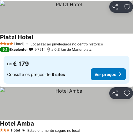
Partilhar
Ad
Platzl Hotel
Hotel
Localização privilegiada no centro histórico
4 Estrelas
9,1
Excelente
9.751
a 0.3 km de Marienplatz
€ 179
De
Consulte os preços de
9 sites
Ver preços
Partilhar
Ad
Hotel Amba
Hotel
Estacionamento seguro no local
3 Estrelas