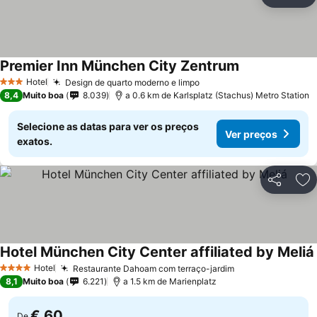
Partilhar
Ad
Premier Inn München City Zentrum
Hotel
Design de quarto moderno e limpo
3 Estrelas
8,4
Muito boa
8.039
a 0.6 km de Karlsplatz (Stachus) Metro Station
Selecione as datas para ver os preços
Ver preços
exatos.
Partilhar
Ad
Hotel München City Center affiliated by Meliá
Hotel
Restaurante Dahoam com terraço-jardim
4 Estrelas
8,1
Muito boa
6.221
a 1.5 km de Marienplatz
€ 60
De