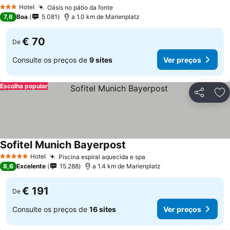
Hotel
Oásis no pátio da fonte
3 Estrelas
7,6
Boa
5.081
a 1.0 km de Marienplatz
€ 70
De
Consulte os preços de
9 sites
Ver preços
Escolha popular
Partilhar
Ad
Sofitel Munich Bayerpost
Hotel
Piscina espiral aquecida e spa
5 Estrelas
8,6
Excelente
15.288
a 1.4 km de Marienplatz
€ 191
De
Consulte os preços de
16 sites
Ver preços