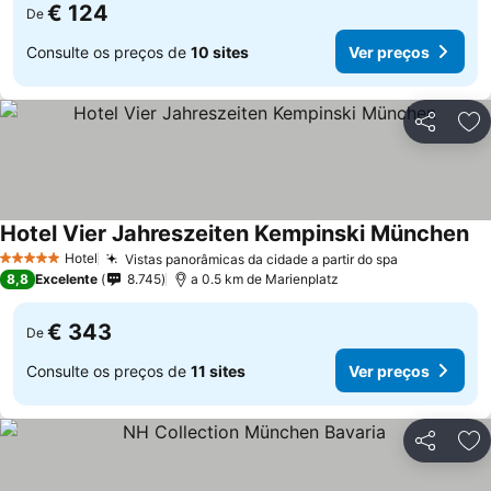
€ 124
De
Consulte os preços de
10 sites
Ver preços
Partilhar
Ad
Hotel Vier Jahreszeiten Kempinski München
Hotel
Vistas panorâmicas da cidade a partir do spa
5 Estrelas
8,8
Excelente
8.745
a 0.5 km de Marienplatz
€ 343
De
Consulte os preços de
11 sites
Ver preços
Partilhar
Ad