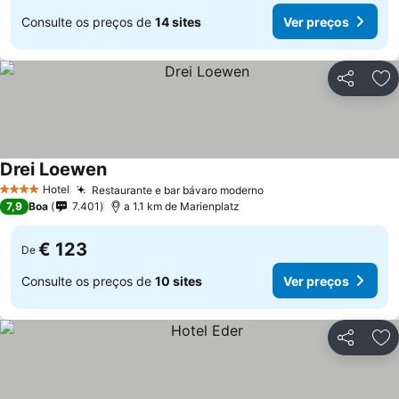
Consulte os preços de
14 sites
Ver preços
Partilhar
Ad
Drei Loewen
Hotel
Restaurante e bar bávaro moderno
4 Estrelas
7,9
Boa
7.401
a 1.1 km de Marienplatz
€ 123
De
Consulte os preços de
10 sites
Ver preços
Partilhar
Ad