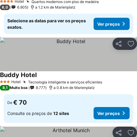
Hotel
Quartos modernos com piso de madeira
4 Estrelas
6,0
6.905
a 1.2 km de Marienplatz
Selecione as datas para ver os preços
Ver preços
exatos.
Partilhar
Ad
Buddy Hotel
Hotel
Tecnologia inteligente e serviços eficientes
3 Estrelas
8,1
Muito boa
8.777
a 0.8 km de Marienplatz
€ 70
De
Consulte os preços de
12 sites
Ver preços
Partilhar
Ad