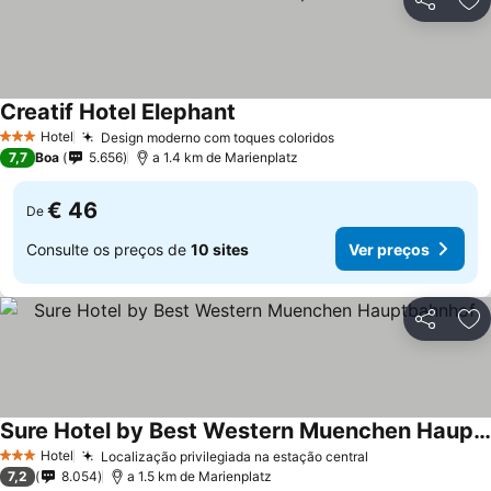
Partilhar
Ad
Creatif Hotel Elephant
Hotel
Design moderno com toques coloridos
3 Estrelas
7,7
Boa
5.656
a 1.4 km de Marienplatz
€ 46
De
Consulte os preços de
10 sites
Ver preços
Partilhar
Ad
Sure Hotel by Best Western Muenchen Hauptbahnhof
Hotel
Localização privilegiada na estação central
3 Estrelas
7,2
8.054
a 1.5 km de Marienplatz