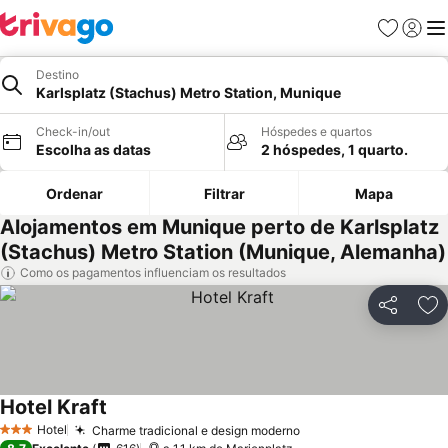
Favoritos
Iniciar
Me
Destino
Karlsplatz (Stachus) Metro Station, Munique
Check-in/out
Hóspedes e quartos
Escolha as datas
2 hóspedes, 1 quarto.
Ordenar
Filtrar
Mapa
Alojamentos em Munique perto de Karlsplatz
(Stachus) Metro Station (Munique, Alemanha)
Como os pagamentos influenciam os resultados
Partilhar
Ad
Hotel Kraft
Hotel
Charme tradicional e design moderno
3 Estrelas