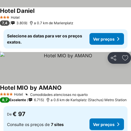
Hotel Daniel
Hotel
3 Estrelas
7,4
3.809
a 0.7 km de Marienplatz
Selecione as datas para ver os preços
Ver preços
exatos.
Partilhar
Ad
Hotel MIO by AMANO
Hotel
Comodidades atenciosas no quarto
4 Estrelas
8,7
Excelente
6.715
a 0.6 km de Karlsplatz (Stachus) Metro Station
€ 97
De
Consulte os preços de
7 sites
Ver preços