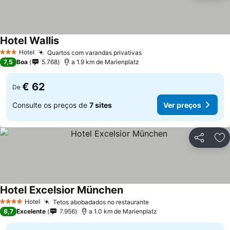
Hotel Wallis
Hotel
Quartos com varandas privativas
3 Estrelas
7,5
Boa
5.768
a 1.9 km de Marienplatz
€ 62
De
Consulte os preços de
7 sites
Ver preços
Partilhar
Ad
Hotel Excelsior München
Hotel
Tetos abobadados no restaurante
4 Estrelas
8,7
Excelente
7.956
a 1.0 km de Marienplatz