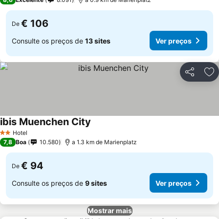
€ 106
De
Consulte os preços de
13 sites
Ver preços
Partilhar
Ad
ibis Muenchen City
Hotel
2 Estrelas
7,8
Boa
10.580
a 1.3 km de Marienplatz
€ 94
De
Consulte os preços de
9 sites
Ver preços
Mostrar mais