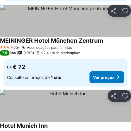
Partilhar
Ad
MEININGER Hotel München Zentrum
Hotel
Acomodações para famílias
3 Estrelas
7,5
Boa
9.910
a 2.4 km de Marienplatz
€ 72
De
Consulte os preços de
1 site
Ver preços
Partilhar
Ad
Hotel Munich Inn