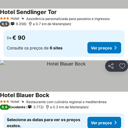
Hotel Sendlinger Tor
Hotel
Assistência personalizada para passeios e ingressos
3 Estrelas
6,5
6.356
a 0.7 km de Marienplatz
€ 90
De
Consulte os preços de
6 sites
Ver preços
Partilhar
Ad
Hotel Blauer Bock
Hotel
Restaurante com culinária regional e mediterrânea
3 Estrelas
8,6
Excelente
3.772
a 0.3 km de Marienplatz
Selecione as datas para ver os preços
Ver preços
exatos.