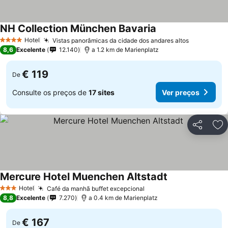
NH Collection München Bavaria
Hotel
Vistas panorâmicas da cidade dos andares altos
4 Estrelas
8,6
Excelente
12.140
a 1.2 km de Marienplatz
€ 119
De
Consulte os preços de
17 sites
Ver preços
Partilhar
Ad
Mercure Hotel Muenchen Altstadt
Hotel
Café da manhã buffet excepcional
3 Estrelas
8,8
Excelente
7.270
a 0.4 km de Marienplatz
€ 167
De