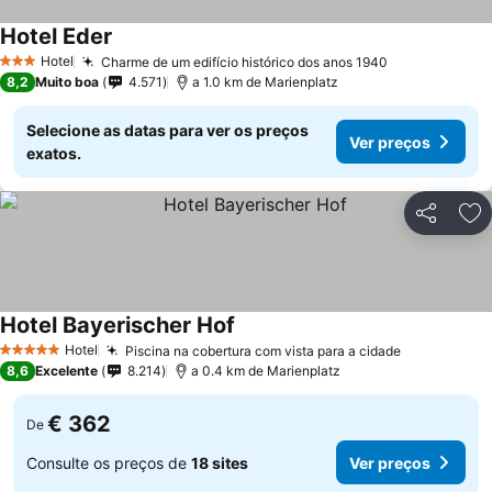
Hotel Eder
Hotel
Charme de um edifício histórico dos anos 1940
3 Estrelas
8,2
Muito boa
4.571
a 1.0 km de Marienplatz
Selecione as datas para ver os preços
Ver preços
exatos.
Partilhar
Ad
Hotel Bayerischer Hof
Hotel
Piscina na cobertura com vista para a cidade
5 Estrelas
8,6
Excelente
8.214
a 0.4 km de Marienplatz
€ 362
De
Consulte os preços de
18 sites
Ver preços