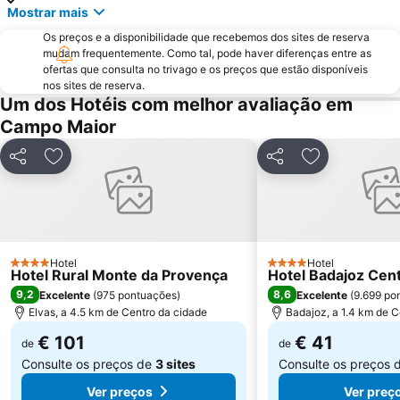
Mostrar mais
Las Vaguadas
Badajoz Airport
Os preços e a disponibilidade que recebemos dos sites de reserva
Valencia de Alcántara
Pardaleras
mudam frequentemente. Como tal, pode haver diferenças entre as
Valdepasillas
Antonio Hernández Gil
ofertas que consulta no trivago e os preços que estão disponíveis
nos sites de reserva.
Um dos Hotéis com melhor avaliação em
Campo Maior
Partilhar
Adicionar aos favoritos
Partilhar
Adicionar aos
Hotel
Hotel
4 Estrelas
4 Estrelas
Hotel Rural Monte da Provença
Hotel Badajoz Cen
9,2
8,6
Excelente
(
975 pontuações
)
Excelente
(
9.699 po
Elvas, a 4.5 km de Centro da cidade
Badajoz, a 1.4 km de C
€ 101
€ 41
de
de
Consulte os preços de
3 sites
Consulte os preços 
Ver preços
Ver preç