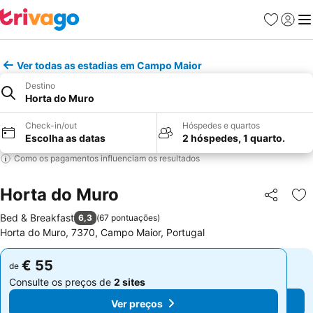
Favoritos
Iniciar
Me
Ver todas as estadias em Campo Maior
Destino
Horta do Muro
Check-in/out
Hóspedes e quartos
Escolha as datas
2 hóspedes, 1 quarto.
Como os pagamentos influenciam os resultados
Horta do Muro
Partilhar
Ad
Bed & Breakfast
6,3
(
67 pontuações
)
Horta do Muro, 7370, Campo Maior, Portugal
€ 55
€ 55
de
de
Consulte os preços de
2 sites
Consulte os preços de
2 sites
Ver preços
Ver preços