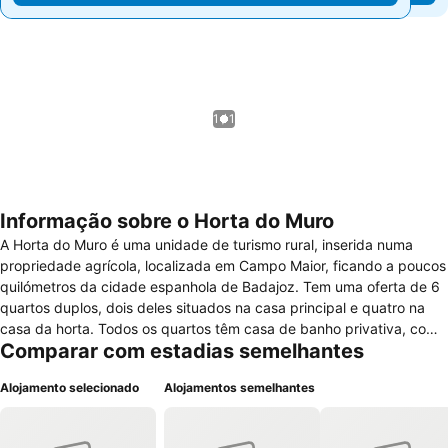
1 / 1
Informação sobre o Horta do Muro
A Horta do Muro é uma unidade de turismo rural, inserida numa
propriedade agrícola, localizada em Campo Maior, ficando a poucos
quilómetros da cidade espanhola de Badajoz. Tem uma oferta de 6
quartos duplos, dois deles situados na casa principal e quatro na
casa da horta. Todos os quartos têm casa de banho privativa, com
Comparar com estadias semelhantes
duche ou banheira, e estão equipados com ar condicionado e
televisão. Na casa principal da Horta do Muro situam-se uma sala
Alojamento selecionado
Alojamentos semelhantes
comum com lareira, espaços de estar e de lazer, uma cozinha
equipada, estando disponíveis jogos, livros infantis, mesas de jogos
e filmes de animação para as crianças. Todos os compartimentos da