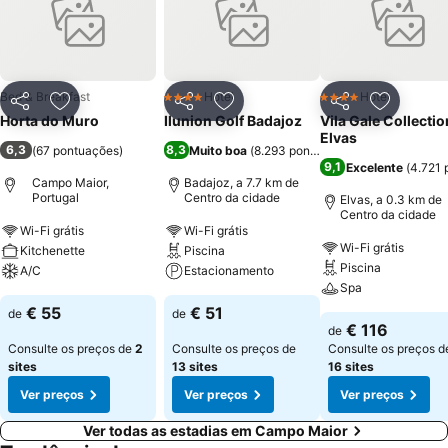
casa principal dispõem de aquecimento central. Os hóspedes
também podem usufruir de piscina exterior, cadeiras de praia e do
alpendre. Para além do pequeno-almoço, podem ser servidas
refeições alentejanas a pedido, confeccionadas com produtos da
horta de agricultura biológica da propriedade. Também estão
Bed & Breakfast
Hotel
Hotel
4 Estrelas
4 Estrelas
Partilhar
Adicionar aos favoritos
Partilhar
Adicionar aos favoritos
Partilhar
Adicionar
disponíveis bicicletas de BTT e cavalos, que podem ser montados
Horta do Muro
Ilunion Golf Badajoz
Vila Gale Collectio
em percurso hípico ou no picadeiro. Existe estacionamento
Elvas
6,3
8,3
(
67 pontuações
)
Muito boa
(
8.293 pontuações
)
privativo.
9,1
Excelente
(
4.721 
Campo Maior,
Badajoz, a 7.7 km de
Portugal
Centro da cidade
Elvas, a 0.3 km de
Centro da cidade
Wi-Fi grátis
Wi-Fi grátis
Wi-Fi grátis
Kitchenette
Piscina
Piscina
A/C
Estacionamento
Spa
€ 55
€ 51
de
de
€ 116
de
Consulte os preços de
2
Consulte os preços de
Consulte os preços d
sites
13 sites
16 sites
Ver preços
Ver preços
Ver preços
Ver todas as estadias em Campo Maior