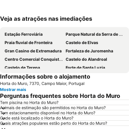
Veja as atrações nas imediações
Ampliar mapa
Estação Ferroviária
Parque Natural da Serra de São Mamede
Praia fluvial de Fronteira
Castelo de Elvas
Gran Casino de Extremadura
Fortaleza de Juromenha
Centro Comercial Conquistadores
Castelo do Alandroal
Castelo de Terena
Forte de Santa Luzia
Informações sobre o alojamento
Piscinas Municipais de Elvas
Villa Lusitano-Romana de Torre de Palma
Horta do Muro, 7370, Campo Maior, Portugal
Estación de autobuses
Huerta Rosales
Mostrar mais
Lusiberia
Garrison Border Town of Elvas
Perguntas frequentes sobre Horta do Muro
San Fernando
Casco Antiguo
Tem piscina no Horta do Muro?
Animais de estimação são permitidos no Horta do Muro?
El Cristo
El Gurugú
Tem estacionamento disponível no Horta do Muro?
Museo de la Ciudad - Luis de Morales
San Roque
Onde está localizado o Horta do Muro?
Quais atrações populares estão perto do Horta do Muro?
Plaza de Toros El Toreo
Cerro de Reyes