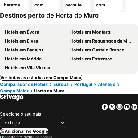
baratos
com
permitem
com
piscinas
animais
estaciona
Destinos perto de Horta do Muro
mento
Hotéis em Évora
Hotéis em Montargil
Hotéis em Elvas
Hotéis em Reguengos de Monsaraz
Hotéis em Badajoz
Hotéis em Castelo Branco
Hotéis em Mérida
Hotéis em Estremoz
Hotéis em Vila Viçosa
Ver todas as estadias em Campo Maior
Comparador de Hotéis
Europa
Portugal
Alentejo
Campo Maior
Horta do Muro
Facebook
Twitter
Insta
Yo
Selecione o seu país
Adicionar no Google
Encontre facilmente os nossos