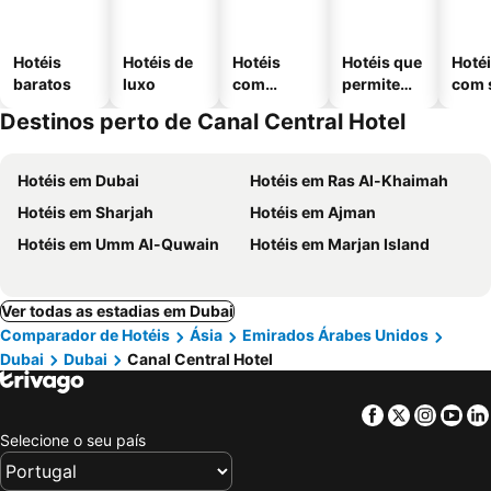
Hotéis
Hotéis de
Hotéis
Hotéis que
Hoté
baratos
luxo
com
permitem
com 
piscinas
animais
Destinos perto de Canal Central Hotel
Hotéis em Dubai
Hotéis em Ras Al-Khaimah
Hotéis em Sharjah
Hotéis em Ajman
Hotéis em Umm Al-Quwain
Hotéis em Marjan Island
Ver todas as estadias em Dubai
Comparador de Hotéis
Ásia
Emirados Árabes Unidos
Dubai
Dubai
Canal Central Hotel
Facebook
Twitter
Insta
Yo
Selecione o seu país