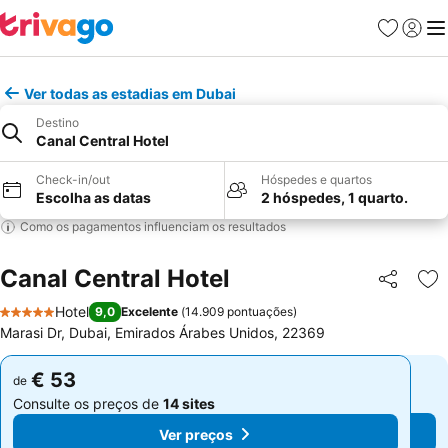
Favoritos
Iniciar
Me
Ver todas as estadias em Dubai
Destino
Canal Central Hotel
Check-in/out
Hóspedes e quartos
Escolha as datas
2 hóspedes, 1 quarto.
Como os pagamentos influenciam os resultados
Canal Central Hotel
Partilhar
Ad
Hotel
9,0
Excelente
(
14.909 pontuações
)
5 Estrelas
Marasi Dr, Dubai, Emirados Árabes Unidos, 22369
€ 53
€ 53
de
de
Consulte os preços de
14 sites
Consulte os preços de
14 sites
Ver preços
Ver preços