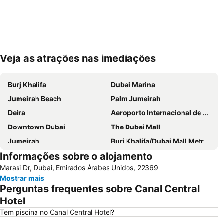
Veja as atrações nas imediações
Ampliar mapa
Burj Khalifa
Dubai Marina
Jumeirah Beach
Palm Jumeirah
Deira
Aeroporto Internacional de Dubai
Downtown Dubai
The Dubai Mall
Jumeirah
Burj Khalifa/Dubai Mall Metro Station
Informações sobre o alojamento
Dubai World Trade Centre
Al Barsha Dubai
Marasi Dr, Dubai, Emirados Árabes Unidos, 22369
Business Bay
Dubai Festival City
Mostrar mais
Deira City Centre Metro Station
Sheikh Zayed Road
Perguntas frequentes sobre Canal Central
Deira City Center Mall
Jumeirah Beach Residence
Hotel
Bur Dubai
Burj KhalifaDubai Mall Metro Station
Tem piscina no Canal Central Hotel?