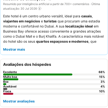
Resumido por inteligência artificial a partir de 700+ comentários · Última
atualização: 30 Jul 2026
Este hotel é um centro urbano versátil, ideal para
casais
,
viajantes em negócios
e
turistas
que procuram uma estadia
moderna e confortável no Dubai. A sua
localização ideal
em
Business Bay oferece acesso conveniente a grandes atrações
como o Dubai Mall e o Burj Khalifa. A característica mais notável
do hotel são os seus
quartos espaçosos e modernos
, que
proporcionam um refúgio confortável após um dia de
Mostrar mais
exploração ou trabalho. Os hóspedes elogiam consistentemente
a
excecional simpatia e atenção dos funcionários
e o
buffet
de pequeno-almoço extenso e variado
. Para aqueles que
Avaliações dos hóspedes
procuram paisagens urbanas deslumbrantes, é recomendável
optar por um quarto num andar superior para
vistas apelativas
.
Excelente
68
%
Muito boa
15
%
Boa
3
%
Aceitável
4
%
Fraca
10
%
Mostrar avaliações