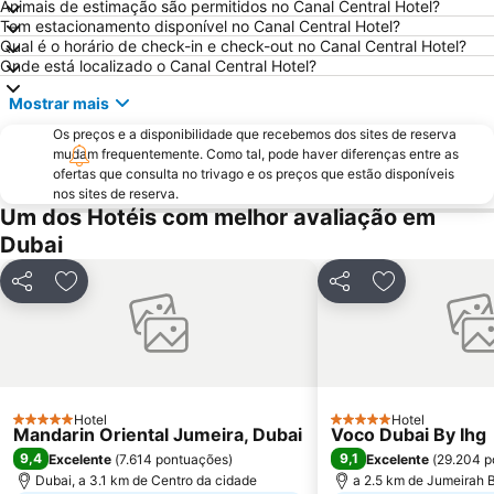
Animais de estimação são permitidos no Canal Central Hotel?
Dubai Metro
Al Rigga
Tem estacionamento disponível no Canal Central Hotel?
Qual é o horário de check-in e check-out no Canal Central Hotel?
GULFOOD EXHIBITION
Dubai Creek
Onde está localizado o Canal Central Hotel?
Airport Terminal 3 Metro Station
Al Qusais
Mostrar mais
Sharjah City Center
Business Bay Metro Station
Os preços e a disponibilidade que recebemos dos sites de reserva
DMCC Metro Station
DUBAI INTERNATIONAL BOAT SHOW
mudam frequentemente. Como tal, pode haver diferenças entre as
ofertas que consulta no trivago e os preços que estão disponíveis
Jumeirah Emirates Towers
Mall of the Emirates
nos sites de reserva.
Dubai Marina Mall
Dubai Aquarium & Underwater Zoo
Um dos Hotéis com melhor avaliação em
Dubai
World Trade Centre Metro Station
Dubai Museum
Dubai Media City
Al Maktoum International Airport
Partilhar
Adicionar aos favoritos
Partilhar
Adicionar aos
The Dubai Fountain
Wild Wadi Waterpark
Souk Madinat Jumeirah
Aquaventure Waterpark
Umm Suqeim
Souq de Ouro
Airport Terminal 1 Metro Station
Dubai Silicon Oasis
Hotel
Hotel
5 Estrelas
5 Estrelas
Mandarin Oriental Jumeira, Dubai
Dubai Investment Park
Palm Deira Metro Station
Voco Dubai By Ihg
9,4
9,1
Excelente
(
7.614 pontuações
)
Excelente
(
29.204 p
Oud Metha
Nadd Al Shiba
Dubai, a 3.1 km de Centro da cidade
a 2.5 km de Jumeirah 