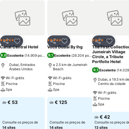
Hotel
Hotel
Hotel
5 Estrelas
5 Estrelas
4 Estrelas
Partilhar
Adicionar aos favoritos
Partilhar
Adicionar aos favoritos
Partilhar
Adicionar
Canal Central Hotel
Voco Dubai By Ihg
The First Collectio
Jumeirah Village
9,0
9,1
Excelente
(
14.909 pontuações
Excelente
)
(
29.204 pontuações
)
Circle, a Tribute
Portfolio Hotel
Dubai, Emirados
a 2.5 km de Jumeirah
Árabes Unidos
Beach
9,1
Excelente
(
14.029
Wi-Fi grátis
Wi-Fi grátis
Dubai, a 19.5 km d
Piscina
Piscina
Centro da cidade
Spa
Spa
Wi-Fi grátis
Piscina
Ver preços
Ver preços
€ 53
€ 125
de
de
Spa
Ver preços
€ 42
de
Consulte os preços de
Consulte os preços de
Consulte os preços d
14 sites
14 sites
13 sites