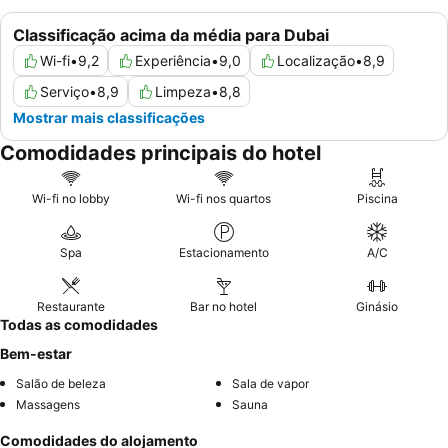
Classificação acima da média para Dubai
Wi-fi
•
9,2
Experiência
•
9,0
Localização
•
8,9
Serviço
•
8,9
Limpeza
•
8,8
Mostrar mais classificações
Comodidades principais do hotel
Wi-fi no lobby
Wi-fi nos quartos
Piscina
Spa
Estacionamento
A/C
Restaurante
Bar no hotel
Ginásio
Todas as comodidades
Bem-estar
Salão de beleza
Sala de vapor
Massagens
Sauna
Comodidades do alojamento