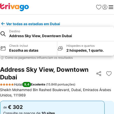
Favoritos
Iniciar
Me
Ver todas as estadias em Dubai
Destino
Address Sky View, Downtown Dubai
Check-in/out
Hóspedes e quartos
Escolha as datas
2 hóspedes, 1 quarto.
Como os pagamentos influenciam os resultados
Address Sky View, Downtown
Dubai
Partilhar
Ad
Hotel
9,4
Excelente
(
15.848 pontuações
)
5 Estrelas
Sheikh Mohammed Bin Rashed Boulevard, Dubai, Emirados Árabes
Unidos, 111969
€ 302
€ 302
de
de
Consulte os preços de
10 sites
Consulte os preços de
10 sites