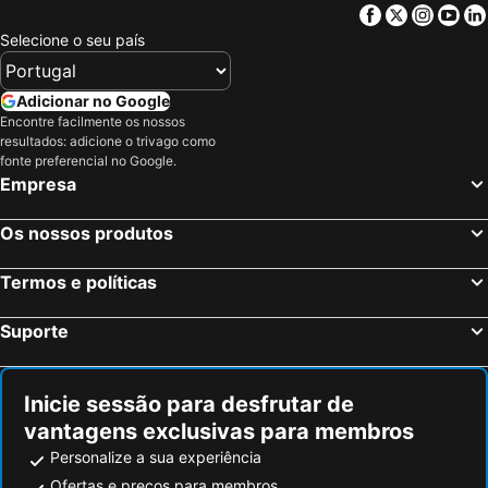
Facebook
Twitter
Insta
Yo
Selecione o seu país
Adicionar no Google
Encontre facilmente os nossos
resultados: adicione o trivago como
fonte preferencial no Google.
Empresa
Os nossos produtos
Termos e políticas
Suporte
Inicie sessão para desfrutar de
vantagens exclusivas para membros
Personalize a sua experiência
Ofertas e preços para membros