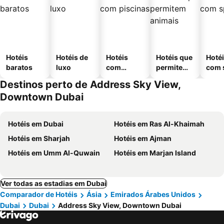
Hotéis
Hotéis de
Hotéis
Hotéis que
Hoté
baratos
luxo
com
permitem
com 
piscinas
animais
Destinos perto de Address Sky View,
Downtown Dubai
Hotéis em Dubai
Hotéis em Ras Al-Khaimah
Hotéis em Sharjah
Hotéis em Ajman
Hotéis em Umm Al-Quwain
Hotéis em Marjan Island
Ver todas as estadias em Dubai
Comparador de Hotéis
Ásia
Emirados Árabes Unidos
Dubai
Dubai
Address Sky View, Downtown Dubai