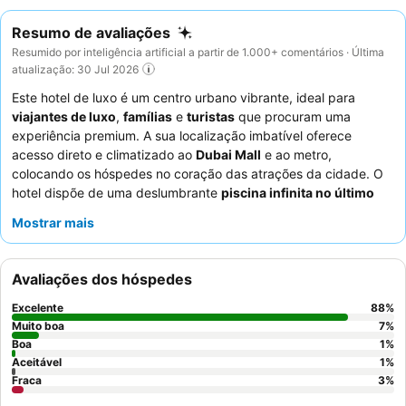
Resumo de avaliações
Resumido por inteligência artificial a partir de 1.000+ comentários · Última
atualização: 30 Jul 2026
Este hotel de luxo é um centro urbano vibrante, ideal para
viajantes de luxo
,
famílias
e
turistas
que procuram uma
experiência premium. A sua localização imbatível oferece
acesso direto e climatizado ao
Dubai Mall
e ao metro,
colocando os hóspedes no coração das atrações da cidade. O
hotel dispõe de uma deslumbrante
piscina infinita no último
piso
com vistas deslumbrantes para o Burj Khalifa,
Mostrar mais
complementada por um Qix Kids Club dedicado aos hóspedes
mais jovens. Os hóspedes elogiam consistentemente os
funcionários excecionais e o
buffet de pequeno-almoço
Avaliações dos hóspedes
diversificado e de alta qualidade. Para uma estadia melhorada,
considere reservar um quarto com
varanda
para vistas
Excelente
88
%
inigualáveis do Burj Khalifa.
Muito boa
7
%
Boa
1
%
Aceitável
1
%
Fraca
3
%