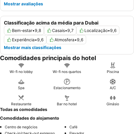
Mostrar avaliações
Classificação acima da média para Dubai
Bem-estar
•
9,8
Casais
•
9,7
Localização
•
9,6
Experiência
•
9,6
Atmosfera
•
9,6
Mostrar mais classificações
Comodidades principais do hotel
Wi-fi no lobby
Wi-fi nos quartos
Piscina
Spa
Estacionamento
A/C
Restaurante
Bar no hotel
Ginásio
Todas as comodidades
Comodidades do alojamento
Centro de negócios
Café
Check-in/check-out expresso
Elevador