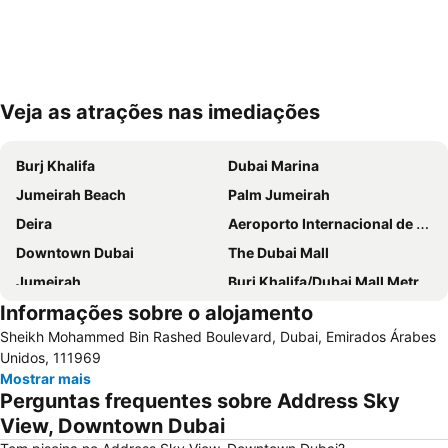
Veja as atrações nas imediações
Ampliar mapa
Burj Khalifa
Dubai Marina
Jumeirah Beach
Palm Jumeirah
Deira
Aeroporto Internacional de Dubai
Downtown Dubai
The Dubai Mall
Jumeirah
Burj Khalifa/Dubai Mall Metro Station
Informações sobre o alojamento
Dubai World Trade Centre
Al Barsha Dubai
Sheikh Mohammed Bin Rashed Boulevard, Dubai, Emirados Árabes
Business Bay
Dubai Festival City
Unidos, 111969
Deira City Centre Metro Station
Sheikh Zayed Road
Mostrar mais
Perguntas frequentes sobre Address Sky
Deira City Center Mall
Jumeirah Beach Residence
View, Downtown Dubai
Bur Dubai
Burj KhalifaDubai Mall Metro Station