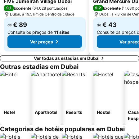
FIVE Jumeirah Village Dubai
Grand Mercure Dub
9,1
9,2
Excelente
(
64.028 pontuações
)
Excelente
(
11.630 p
Dubai, a 19.5 km de Centro da cidade
Dubai, a 7.3 km de Cen
€ 89
€ 43
de
de
Consulte os preços de
11 sites
Consulte os preços 
Ver preços
Ver preç
Ver todas as estadias em Dubai
Outras estadias em Dubai
Hotel
Aparthotel
Resorts
Hostel
Casa
hósp
Categorias de hotéis populares em Dubai