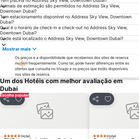
Tem piscina no Address Sky View, Downtown Dubai?
Dubai Metro
Al Rigga
Animais de estimação são permitidos no Address Sky View,
Downtown Dubai?
GULFOOD EXHIBITION
Dubai Creek
Tem estacionamento disponível no Address Sky View, Downtown
Airport Terminal 3 Metro Station
Al Qusais
Dubai?
Qual é o horário de check-in e check-out no Address Sky View,
Sharjah City Center
Business Bay Metro Station
Downtown Dubai?
Onde está localizado o Address Sky View, Downtown Dubai?
DMCC Metro Station
DUBAI INTERNATIONAL BOAT SHOW
Jumeirah Emirates Towers
Mall of the Emirates
Mostrar mais
Dubai Marina Mall
Dubai Aquarium & Underwater Zoo
Os preços e a disponibilidade que recebemos dos sites de reserva
mudam frequentemente. Como tal, pode haver diferenças entre as
World Trade Centre Metro Station
Dubai Museum
ofertas que consulta no trivago e os preços que estão disponíveis
Dubai Media City
Al Maktoum International Airport
nos sites de reserva.
Um dos Hotéis com melhor avaliação em
The Dubai Fountain
Wild Wadi Waterpark
Dubai
Souk Madinat Jumeirah
Aquaventure Waterpark
Escolha popular
Souq de Ouro
Umm Suqeim
Partilhar
Adicionar aos favoritos
Partilhar
Adicionar aos
Airport Terminal 1 Metro Station
Dubai Silicon Oasis
Dubai Investment Park
Palm Deira Metro Station
Oud Metha
Union Metro Station
Hotel
Hotel
5 Estrelas
4 Estrelas