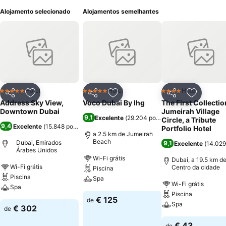
Alojamento selecionado
Alojamentos semelhantes
Hotel
Hotel
Hotel
5 Estrelas
5 Estrelas
4 Estrelas
Partilhar
Adicionar aos favoritos
Partilhar
Adicionar aos favoritos
Partilhar
Adicionar
Address Sky View,
Voco Dubai By Ihg
The First Collectio
Downtown Dubai
Jumeirah Village
9,1
Excelente
(
29.204 pontuações
)
Circle, a Tribute
9,4
Excelente
(
15.848 pontuações
)
Portfolio Hotel
a 2.5 km de Jumeirah
Beach
Dubai, Emirados
9,1
Excelente
(
14.029
Árabes Unidos
Wi-Fi grátis
Dubai, a 19.5 km d
Wi-Fi grátis
Centro da cidade
Piscina
Piscina
Spa
Wi-Fi grátis
Spa
Piscina
€ 125
de
Spa
€ 302
de
€ 43
de