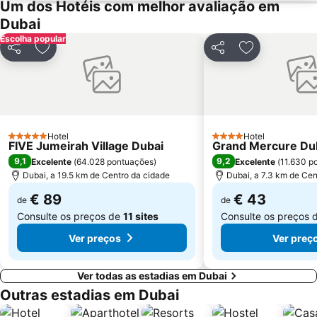
Um dos Hotéis com melhor avaliação em
Dubai Media City
Al Maktoum International Airport
Dubai
The Dubai Fountain
Wild Wadi Waterpark
Escolha popular
Partilhar
Adicionar aos favoritos
Partilhar
Adicionar aos
Souk Madinat Jumeirah
Aquaventure Waterpark
Souq de Ouro
Airport Terminal 1 Metro Station
Umm Suqeim
Dubai Silicon Oasis
Dubai Investment Park
Palm Deira Metro Station
Hotel
Hotel
Oud Metha
Union Metro Station
5 Estrelas
4 Estrelas
FIVE Jumeirah Village Dubai
Grand Mercure Dub
9,1
9,2
Excelente
(
64.028 pontuações
)
Excelente
(
11.630 p
Dubai, a 19.5 km de Centro da cidade
Dubai, a 7.3 km de Cen
€ 89
€ 43
de
de
Consulte os preços de
11 sites
Consulte os preços 
Ver preços
Ver preç
Ver todas as estadias em Dubai
Outras estadias em Dubai