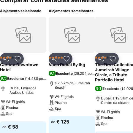
Comparar com estadias semelhantes
Alojamento selecionado
Alojamentos semelhantes
Hotel
Hotel
Hotel
4 Estrelas
5 Estrelas
4 Estrelas
Partilhar
Adicionar aos favoritos
Partilhar
Adicionar aos favoritos
Partilhar
Adicionar
Carlton Downtown
Voco Dubai By Ihg
The First Collectio
Hotel
Jumeirah Village
9,1
Excelente
(
29.204 pontuações
)
Circle, a Tribute
8,5
Excelente
(
14.438 pontuações
)
Portfolio Hotel
a 2.5 km de Jumeirah
Beach
Dubai, Emirados
9,1
Excelente
(
14.029
Árabes Unidos
Wi-Fi grátis
Dubai, a 19.5 km d
Wi-Fi grátis
Piscina
Centro da cidade
Piscina
Spa
Wi-Fi grátis
Spa
Piscina
Ver preços
€ 125
de
Spa
Ver preços
€ 58
de