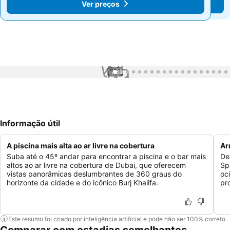
Ver preços
Ver preços
1 / 88
Informação útil
A piscina mais alta ao ar livre na cobertura
Ar
Suba até o 45º andar para encontrar a piscina e o bar mais
De
altos ao ar livre na cobertura de Dubai, que oferecem
Sp
vistas panorâmicas deslumbrantes de 360 graus do
oc
horizonte da cidade e do icônico Burj Khalifa.
pr
Este resumo foi criado por inteligência artificial e pode não ser 100% correto.