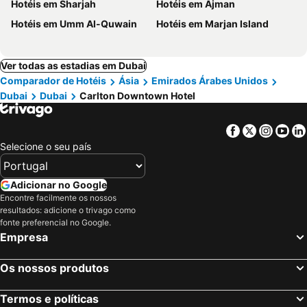
Hotéis em Sharjah
Hotéis em Ajman
Hotéis em Umm Al-Quwain
Hotéis em Marjan Island
Ver todas as estadias em Dubai
Comparador de Hotéis
Ásia
Emirados Árabes Unidos
Dubai
Dubai
Carlton Downtown Hotel
Facebook
Twitter
Insta
Yo
Selecione o seu país
Adicionar no Google
Encontre facilmente os nossos
resultados: adicione o trivago como
fonte preferencial no Google.
Empresa
Os nossos produtos
Termos e políticas