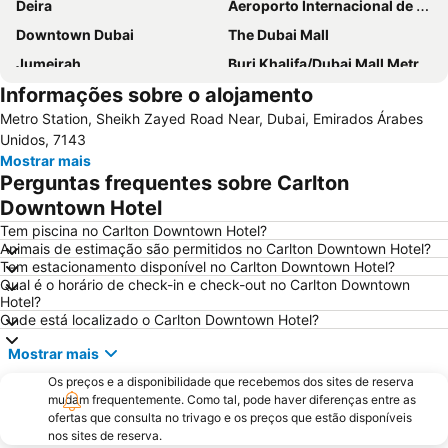
Deira
Aeroporto Internacional de Dubai
Downtown Dubai
The Dubai Mall
Jumeirah
Burj Khalifa/Dubai Mall Metro Station
Informações sobre o alojamento
Dubai World Trade Centre
Al Barsha Dubai
Metro Station, Sheikh Zayed Road Near, Dubai, Emirados Árabes
Business Bay
Dubai Festival City
Unidos, 7143
Deira City Centre Metro Station
Sheikh Zayed Road
Mostrar mais
Perguntas frequentes sobre Carlton
Deira City Center Mall
Jumeirah Beach Residence
Downtown Hotel
Bur Dubai
Burj KhalifaDubai Mall Metro Station
Tem piscina no Carlton Downtown Hotel?
Dubai Metro
Al Rigga
Animais de estimação são permitidos no Carlton Downtown Hotel?
Tem estacionamento disponível no Carlton Downtown Hotel?
GULFOOD EXHIBITION
Dubai Creek
Qual é o horário de check-in e check-out no Carlton Downtown
Airport Terminal 3 Metro Station
Al Qusais
Hotel?
Onde está localizado o Carlton Downtown Hotel?
Sharjah City Center
DMCC Metro Station
Mostrar mais
DUBAI INTERNATIONAL BOAT SHOW
Jumeirah Emirates Towers
Business Bay Metro Station
Os preços e a disponibilidade que recebemos dos sites de reserva
Mall of the Emirates
mudam frequentemente. Como tal, pode haver diferenças entre as
Dubai Marina Mall
Dubai Aquarium & Underwater Zoo
ofertas que consulta no trivago e os preços que estão disponíveis
nos sites de reserva.
World Trade Centre Metro Station
Dubai Museum