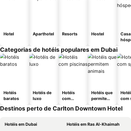
Hotel
Aparthotel
Resorts
Hostel
Casa
hósp
Categorias de hotéis populares em Dubai
Hotéis
Hotéis de
Hotéis
Hotéis que
Hoté
baratos
luxo
com
permitem
com 
piscinas
animais
Destinos perto de Carlton Downtown Hotel
Hotéis em Dubai
Hotéis em Ras Al-Khaimah