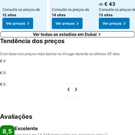
Ver preços
€ 43
de
Consulte os preços de
Consulte os preços de
Consulte os preços d
12 sites
14 sites
13 sites
Ver preços
Ver preços
Ver preços
Ver todas as estadias em Dubai
Tendência dos preços
Com base nos preços mais baixos no trivago durante os últimos 30 dias
€ 0
€ 0
€ 0
Avaliações
Excelente
8,5
com base em 14.438 pontuações nos principais
sites