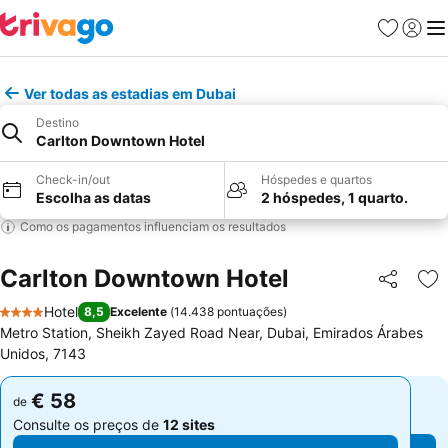
Favoritos
Iniciar
Me
Ver todas as estadias em Dubai
Destino
Carlton Downtown Hotel
Check-in/out
Hóspedes e quartos
Escolha as datas
2 hóspedes, 1 quarto.
Como os pagamentos influenciam os resultados
Carlton Downtown Hotel
Partilhar
Ad
Hotel
8,5
Excelente
(
14.438 pontuações
)
4 Estrelas
Metro Station, Sheikh Zayed Road Near, Dubai, Emirados Árabes
Unidos, 7143
€ 58
€ 58
de
de
Consulte os preços de
12 sites
Consulte os preços de
12 sites