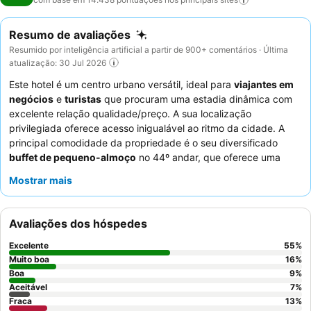
Resumo de avaliações
Resumido por inteligência artificial a partir de 900+ comentários · Última
atualização: 30 Jul 2026
Este hotel é um centro urbano versátil, ideal para
viajantes em
negócios
e
turistas
que procuram uma estadia dinâmica com
excelente relação qualidade/preço. A sua localização
privilegiada oferece acesso inigualável ao ritmo da cidade. A
principal comodidade da propriedade é o seu diversificado
buffet de pequeno-almoço
no 44º andar, que oferece uma
vasta gama de opções num ambiente calmo com vistas
Mostrar mais
panorâmicas. Os hóspedes elogiam consistentemente os
funcionários atenciosos e simpáticos
e os deliciosos e
variados menus dos restaurantes do hotel. Para uma
Avaliações dos hóspedes
experiência mais tranquila e maior conforto, considere reservar
um quarto num
andar superior
ou explorar o exclusivo
clube
Excelente
55
%
no piso 47
.
Muito boa
16
%
Boa
9
%
Aceitável
7
%
Fraca
13
%