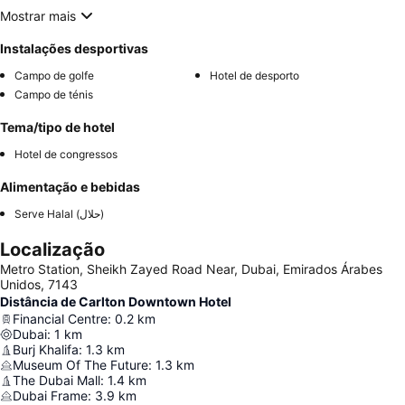
Mostrar mais
Instalações desportivas
Campo de golfe
Hotel de desporto
Campo de ténis
Tema/tipo de hotel
Hotel de congressos
Alimentação e bebidas
Serve Halal (حلال)
Localização
Metro Station, Sheikh Zayed Road Near, Dubai, Emirados Árabes
Unidos, 7143
Distância de Carlton Downtown Hotel
Financial Centre
:
0.2
km
Dubai
:
1
km
Burj Khalifa
:
1.3
km
Museum Of The Future
:
1.3
km
The Dubai Mall
:
1.4
km
Dubai Frame
:
3.9
km